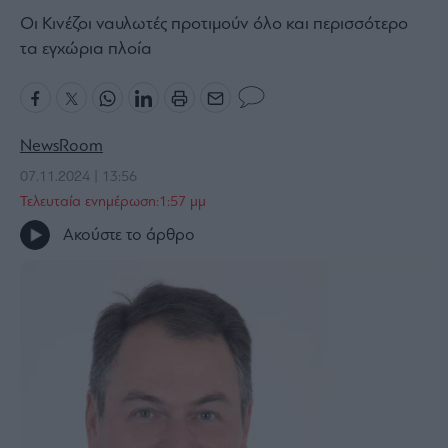
Οι Κινέζοι ναυλωτές προτιμούν όλο και περισσότερο
Bloomberg
τα εγχώρια πλοία
Financial
Times
NewsRoom
The
07.11.2024 | 13:56
Wiseman
Τελευταία ενημέρωση:1:57 μμ
Room
Ακούστε το άρθρο
301
My
Story
Media
Winners
&
Losers
Επι-
θετικά