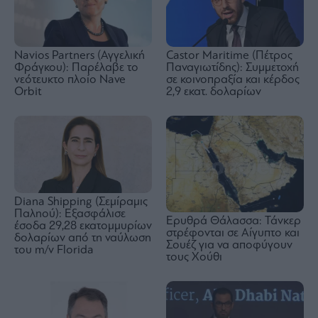
Navios Partners (Αγγελική
Castor Maritime (Πέτρος
Φράγκου): Παρέλαβε το
Παναγιωτίδης): Συμμετοχή
νεότευκτο πλοίο Nave
σε κοινοπραξία και κέρδος
Orbit
2,9 εκατ. δολαρίων
Diana Shipping (Σεμίραμις
Παληού): Εξασφάλισε
Ερυθρά Θάλασσα: Τάνκερ
έσοδα 29,28 εκατομμυρίων
στρέφονται σε Αίγυπτο και
δολαρίων από τη ναύλωση
Σουέζ για να αποφύγουν
του m/v Florida
τους Χούθι