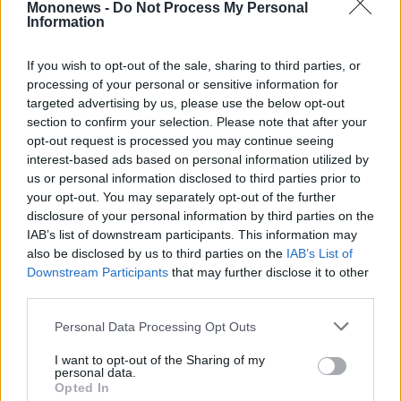
Mononews -
Do Not Process My Personal
Information
If you wish to opt-out of the sale, sharing to third parties, or
processing of your personal or sensitive information for
targeted advertising by us, please use the below opt-out
section to confirm your selection. Please note that after your
opt-out request is processed you may continue seeing
interest-based ads based on personal information utilized by
Με τους καταλόγους των θέσεων στο
us or personal information disclosed to third parties prior to
your opt-out. You may separately opt-out of the further
υψηλότερο επίπεδο της χρονιάς, οι
disclosure of your personal information by third parties on the
πλοιοκτήτες αντιμετωπίζουν μία από τις πιο
IAB’s list of downstream participants. This information may
δύσκολες συνθήκες τα τελευταία χρόνια.
also be disclosed by us to third parties on the
IAB’s List of
Downstream Participants
that may further disclose it to other
Ωστόσο, λόγω της κυκλικής φύσης των
third parties.
ναυλαγορών, τέτοιες δύσκολες περίοδοι
Personal Data Processing Opt Outs
σπάνια επιμένουν για πολύ, και συχνά θέτουν
τις βάσεις για ισχυρή ανάκαμψη όταν η τάση
I want to opt-out of the Sharing of my
personal data.
αντιστραφεί.
Opted In