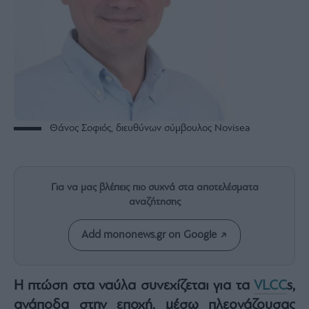
Rumors
ESG
Today
Mononews2030
Άρθρα
Συνεντεύξεις
Θάνος Σοφιός, διευθύνων σύμβουλος Novisea
Για να μας βλέπεις πιο συχνά στα αποτελέσματα
Les
αναζήτησης
Bons
Vivants
Add mononews.gr on Google
Auto
Life
&
Style
Η πτώση στα ναύλα συνεχίζεται για τα
VLCC
s,
Υγεία
ανάποδα στην εποχή, μέσω πλεονάζουσας