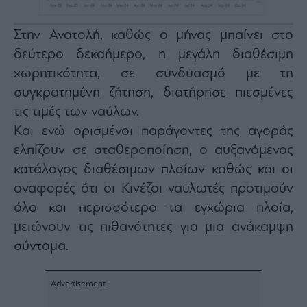
agree
to
our
Terms
Στην Ανατολή, καθώς ο μήνας μπαίνει στο
and
Privacy
δεύτερο δεκαήμερο, η μεγάλη διαθέσιμη
Notice.
You
χωρητικότητα, σε συνδυασμό με τη
can
opt
out
συγκρατημένη ζήτηση, διατήρησε πιεσμένες
at
any
τις τιμές των ναύλων.
time.
This
Και ενώ ορισμένοι παράγοντες της αγοράς
site
is
protected
ελπίζουν σε σταθεροποίηση, ο αυξανόμενος
by
reCAPTCHA
κατάλογος διαθέσιμων πλοίων καθώς και οι
and
the
αναφορές ότι οι Κινέζοι ναυλωτές προτιμούν
Google
Privacy
Policy
όλο και περισσότερο τα εγχώρια πλοία,
and
Terms
μειώνουν τις πιθανότητες για μια ανάκαμψη
of
Service
σύντομα.
apply.
ότητα
ι
ίες