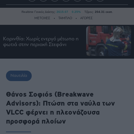
Realtime Γενικός Δείκτης:
2615.07
0.25%
Τζίρος:
204.31 εκατ.
ΜΕΤΟΧΕΣ
ΤΑΜΠΛΟ
ΑΓΟΡΕΣ
Κορινθία: Χωρίς ενεργό μέτωπο η
Ειδήσεις
φωτιά στην περιοχή Στεφάνι
Οικονομία
Business
Τράπεζες
Ναυτιλία
Ναυτιλία
Real
Estate
Θάνος Σοφιός (Breakwave
Ενέργεια
Advisors): Πτώση στα ναύλα των
Πολιτική
VLCC φέρνει η πλεονάζουσα
Πολιτισμός
προσφορά πλοίων
Κοινωνία
Law