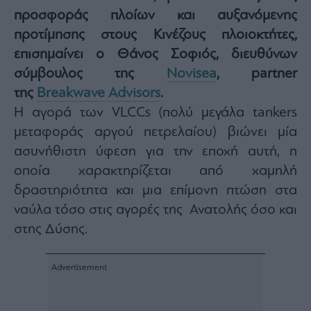
προσφοράς πλοίων και αυξανόμενης
Architecture
&
προτίμησης στους Κινέζους πλοιοκτήτες,
Design
επισημαίνει ο
Θάνος Σοφιός
, διευθύνων
Fashion
σύμβουλος της
Novisea
, partner
&
Art
της
Breakwave Advisors
.
Watches
Η αγορά των VLCCs (πολύ μεγάλα tankers
Yachts
μεταφοράς αργού πετρελαίου) βιώνει μία
Table
ασυνήθιστη ύφεση για την εποχή αυτή, η
For
οποία χαρακτηρίζεται από χαμηλή
Two
δραστηριότητα και μια επίμονη πτώση στα
ναύλα τόσο στις αγορές της Ανατολής όσο και
στης Δύσης.
Μετοχές
Αγορές
Trader's
book