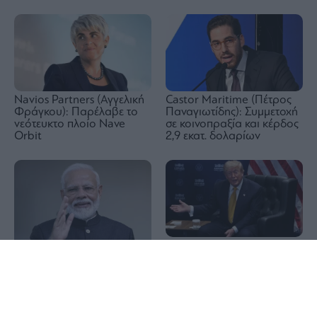
Navios Partners (Αγγελική
Castor Maritime (Πέτρος
Φράγκου): Παρέλαβε το
Παναγιωτίδης): Συμμετοχή
νεότευκτο πλοίο Nave
σε κοινοπραξία και κέρδος
Orbit
2,9 εκατ. δολαρίων
Οι ΗΠΑ θα πληρώσουν 1,2
1x
δισ. δολάρια σε γερμανική
εταιρεία για να μην
Αντιδράσεις Ινδίας για την
εγκαταστήσει υπεράκτιο
αμυντική συμφωνία
αιολικό πάρκο
Τουρκίας, Σαουδικής
Αραβίας και Πακιστάν: