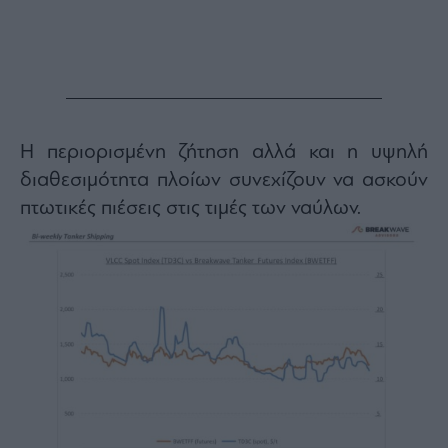
Monocle
Media
Lab
Mononews100
Η περιορισμένη ζήτηση αλλά και η υψηλή
διαθεσιμότητα πλοίων συνεχίζουν να ασκούν
πτωτικές πιέσεις στις τιμές των ναύλων.
Εγγραφείτε
στο
Newsletter
του
mononews.gr
By
submitting
your
email,
you