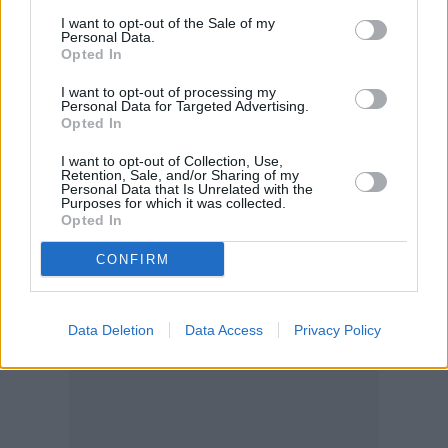
Οι
Breakwave
Advisors
προσφέρουν
I want to opt-out of the Sale of my
υπηρεσίες Διαχείρισης Επενδύσεων
Personal Data.
Opted In
(
Asset
Management) στους τομείς
του
Shipping και των
Commodities. Έχουν την
I want to opt-out of processing my
Personal Data for Targeted Advertising.
έδρα τους στη Νέα Υόρκη και είναι οι
Opted In
δημιουργοί
I want to opt-out of Collection, Use,
του
Breakwave
Dry
Bulk
Shipping
ETF
Retention, Sale, and/or Sharing of my
Personal Data that Is Unrelated with the
(
NYSE:
BDRY) και
Purposes for which it was collected.
Opted In
του
Breakwave
Tanker
Shipping
ETF
(
NYSE:
BWET).
CONFIRM
Διαβάστε επίσης:
Data Deletion
Data Access
Privacy Policy