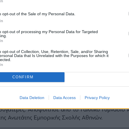
In
οκοτρώνη. Ο Μίνως Κολοκοτρώνης ήταν κάτοχ
αθηματικών και Φιλοσοφίας και πτυχίου Νομικ
o opt-out of the Sale of my Personal Data.
ιστημίου των Παρισίων.
In
ολοκοτρώνης διατέλεσε συνεργάτης του ναυτιλιακ
to opt-out of processing my Personal Data for Targeted
ing.
ζηπατέρας» στο Λονδίνο από το 1952 έως το 1964
In
γησε το γραφείο
Kolokotronis Ltd
στο Λονδίνο. Ήτ
o opt-out of Collection, Use, Retention, Sale, and/or Sharing
ης Ελλήνων Εφοπλιστών και είχε τιμηθεί με 
ersonal Data that Is Unrelated with the Purposes for which it
lected.
ς Στρατιάς και με το Χρυσούν Μετάλλιον Εξαιρέτ
In
ην Ελληνικήν Εμπορικήν Ναυτιλίαν. Ήταν αθλητικ
το με το σκι, το γκολφ και το τένις. Μίλαγε με άν
CONFIRM
αι Ιταλικά.
υ,
Ιωσήφ Κολοκοτρώνης
, γεννήθηκε το 1920 σ
Data Deletion
Data Access
Privacy Policy
Κρήτης. Νυμφεύθηκε την Άρτεμη Δούλκαρη κ
θυγατέρες. Αποφοίτησε από το Γαλλικό Γυμνάσιο κ
της Ανωτάτης Εμπορικής Σχολής Αθηνών.