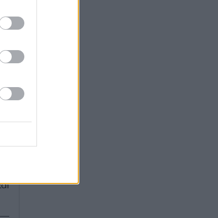
ος
ής
ού
.
αν
το
ων
ός
εση
το
αι
αι