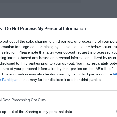
s -
Do Not Process My Personal Information
to opt-out of the sale, sharing to third parties, or processing of your per
formation for targeted advertising by us, please use the below opt-out s
r selection. Please note that after your opt-out request is processed y
eing interest-based ads based on personal information utilized by us or
disclosed to third parties prior to your opt-out. You may separately opt-
losure of your personal information by third parties on the IAB’s list of
. This information may also be disclosed by us to third parties on the
IA
Participants
that may further disclose it to other third parties.
l Data Processing Opt Outs
 Μίνως Κολοκοτρώνης
, γεννήθηκε το 1919 στ
o opt-out of the Sharing of my personal data.
ε την Κατίγκω Χατζηπατέρα και απέκτησαν ένα γι