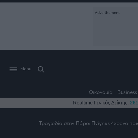
Ειδήσεις
Creative Conte
Οικονομία
The
Μετοχές
Branded Conten
Wiseman
Les
Business
Αγορές
Reports &
Bons
Room
Branded Conten
Vivants
301
Calendar
Τράπεζες
Trader's
book
Auto
My
Monocle Media
Menu
Ναυτιλία
Story
Lab
Buy-
Life
Hold-
Real
&
Media
Sell
Estate
Style
Οικονομία
Business
Winners
The
Ενέργεια
Realtime Γενικός Δείκτης:
261
Υγεία
Mononews100
&
Value
Losers
Investor
Πολιτική
Architecture
&
Τραγωδία στην Πάρο: Πνίγηκε 4χρονο παιδ
Επι-
Crypto
Design
Πολιτισμός
θετικά
Χρηματιστηριακές
Εγγραφείτε σ