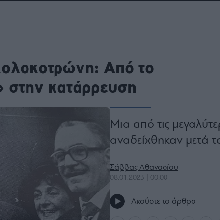
ου
r
Κολοκοτρώνη: Από το
ail,
s and
n opt
 στην κατάρρευση
te is
CHA
acy
rvice
Μια από τις μεγαλύτε
αναδείχθηκαν μετά τ
Σάββας Αθανασίου
08.01.2023 | 00:00
Ακούστε το άρθρο