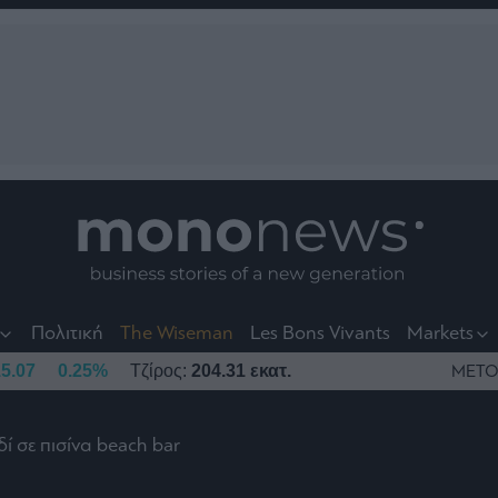
nt
t
t
Πολιτική
The Wiseman
Les Bons Vivants
Markets
5.07
0.25%
Τζίρος:
204.31 εκατ.
ΜΕΤΟ
ί σε πισίνα beach bar
το