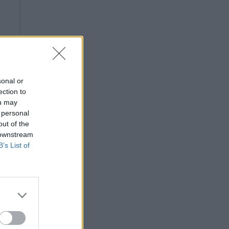
sonal or
ection to
ou may
 personal
out of the
 downstream
B’s List of
ην
ο,