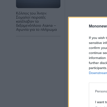
Κόλπος του Άντεν:
Σομαλοί πειρατές
κατέλαβαν το
δεξαμενόπλοιο Asana –
Mononew
Αγωνία για το πλήρωμα
If you wish 
sensitive in
confirm you
continue se
information 
further disc
participants
Downstream 
Persona
Ο
Εμμανουήλ –
I want t
Αθήνα. Νυμφεύθηκ