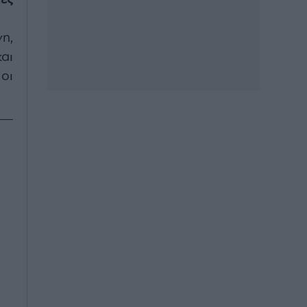
η,
αι
οι