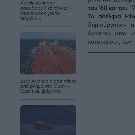
Χούθι χτύπησαν
του ’60 και του 
σαουδαραβικό τάνκερ –
Νέα άνοδος για το
Τα
αδέλφια Μίν
πετρέλαιο
δημιούργησαν τη
έφτασαν στην κ
κατασχέσεις των 
Δεξαμενόπλοιο χτυπήθηκε
από βλήμα στο Ομάν –
Έμεινε ακυβέρνητο