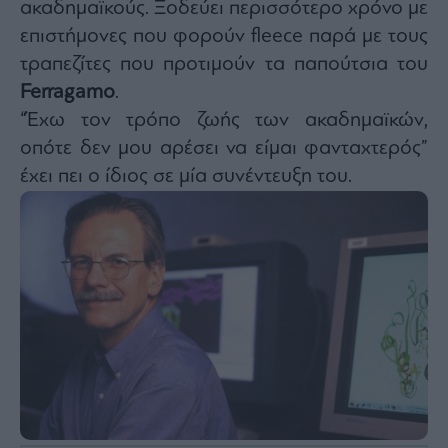
ακαδημαϊκούς. Ξοδεύει περισσότερο χρόνο με
agree
to
επιστήμονες που φορούν fleece παρά με τους
our
Terms
and
τραπεζίτες που προτιμούν τα παπούτσια του
Privacy
Notice.
Ferragamo
.
You
can
“Έχω τον τρόπο ζωής των ακαδημαϊκών,
opt
out
at
οπότε δεν μου αρέσει να είμαι φανταχτερός”
any
time.
έχει πει ο ίδιος σε μία συνέντευξη του.
This
site
is
protected
by
reCAPTCHA
and
the
Google
Privacy
Policy
and
Terms
of
Service
apply.
ότητα
ι
ίες