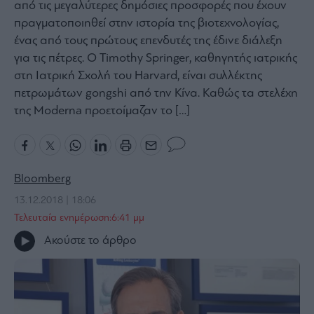
από τις μεγαλύτερες δημόσιες προσφορές που έχουν
Bloomberg
πραγματοποιηθεί στην ιστορία της βιοτεχνολογίας,
Financial
ένας από τους πρώτους επενδυτές της έδινε διάλεξη
Times
για τις πέτρες. Ο Timothy Springer, καθηγητής ιατρικής
στη Ιατρική Σχολή του Harvard, είναι συλλέκτης
πετρωμάτων gongshi από την Κίνα. Καθώς τα στελέχη
της Moderna προετοίμαζαν το […]
The
Wiseman
Room
301
Bloomberg
My
Story
13.12.2018 | 18:06
Τελευταία ενημέρωση:6:41 μμ
Media
Ακούστε το άρθρο
Winners
&
Losers
Επι-
θετικά