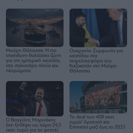
Μαύρη Θάλασσα: Η πιο
Ουκρανία: Συμφωνία για
επικίνδυνη θαλάσσια ζώνη
«ασπίδα» στα
για την εμπορική ναυτιλία,
πετρελαιοφόρα του
στο στόχαστρο πλοία και
Καζακστάν στη Μαύρη
πληρώματα
Θάλασσα
To deal των 408 εκατ.
Ο Βαγγέλης Μαρινάκης
ευρώ! Άρσεναλ και
έχει ξοδέψει ως τώρα 24,5
Emirates μαζί έως το 2033
εκατ. ευρώ για τις φετινές