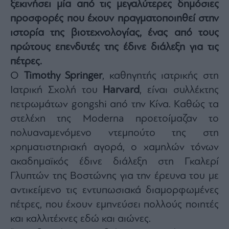
ξεκινήσει μία από τις μεγαλύτερες δημόσιες
Architecture
προσφορές που έχουν πραγματοποιηθεί στην
&
Design
ιστορία της βιοτεχνολογίας, ένας από τους
Fashion
πρώτους επενδυτές της έδινε διάλεξη για τις
&
πέτρες.
Art
Ο
Timothy Springer
, καθηγητής ιατρικής στη
Watches
Ιατρική Σχολή του
Harvard
, είναι συλλέκτης
Yachts
πετρωμάτων gongshi από την Κίνα. Καθώς τα
Table
στελέχη της Moderna προετοίμαζαν το
For
Two
πολυαναμενόμενο ντεμπούτο της στη
χρηματιστηριακή αγορά, ο χαμηλών τόνων
ακαδημαϊκός έδινε διάλεξη στη Γκαλερί
Γλυπτών της Βοστώνης για την έρευνα του με
Μετοχές
αντικείμενο τις εντυπωσιακά διαμορφωμένες
Αγορές
πέτρες, που έχουν εμπνεύσει πολλούς ποιητές
Trader's
book
και καλλιτέχνες εδώ και αιώνες.