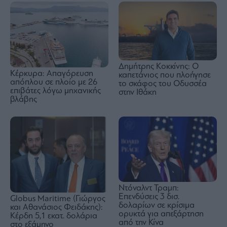
Δημήτρης Κοκκίνης: Ο
Κέρκυρα: Απαγόρευση
καπετάνιος που πλοήγησε
απόπλου σε πλοίο με 26
το σκάφος του Οδυσσέα
επιβάτες λόγω μηχανικής
στην Ιθάκη
βλάβης
Ντόναλντ Τραμπ:
Επενδύσεις 3 δισ.
Globus Maritime (Γιώργος
δολαρίων σε κρίσιμα
και Αθανάσιος Φειδάκης):
ορυκτά για απεξάρτηση
Κέρδη 5,1 εκατ. δολάρια
από την Κίνα
στο εξάμηνο