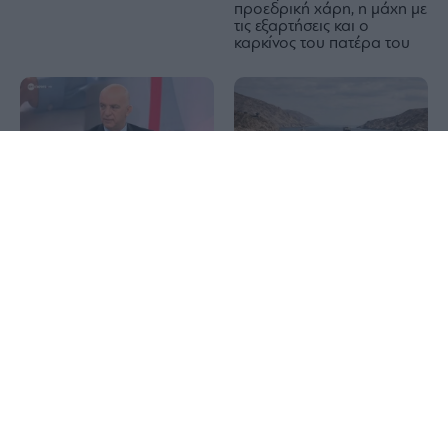
προεδρική χάρη, η μάχη με
τις εξαρτήσεις και ο
καρκίνος του πατέρα του
1x
Ο «χάρτης» των
πληρωμών από e-ΕΦΚΑ,
ΔΥΠΑ από 10 έως 14
Φρουροί της
Αυγούστου
Επανάστασης: Το άνοιγμα
των Στενών του Ορμούζ
δεν σχετίζεται με τις
διαπραγματεύσεις
Τεχεράνης και Ομάν