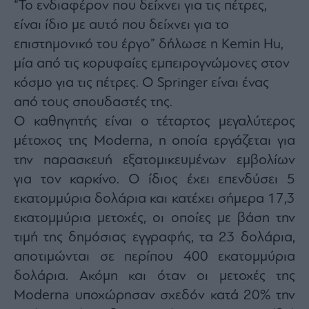
Buy-
“Το ενδιαφέρον που δείχνει για τις πέτρες,
Hold-
είναι ίδιο με αυτό που δείχνει για το
Sell
επιστημονικό του έργο” δήλωσε η Kemin Hu,
The
μία από τις κορυφαίες εμπειρογνώμονες στον
Value
Investor
κόσμο για τις πέτρες. Ο Springer είναι ένας
Crypto
από τους σπουδαστές της.
Χρηματιστηριακές
Ο καθηγητής είναι ο τέταρτος μεγαλύτερος
Ανακοινώσεις
μέτοχος της Moderna, η οποία εργάζεται για
την παρασκευή εξατομικευμένων εμβολίων
Creative
για τον καρκίνο. Ο ίδιος έχει επενδύσει 5
Content
εκατομμύρια δολάρια και κατέχει σήμερα 17,3
Branded
εκατομμύρια μετοχές, οι οποίες με βάση την
Content
τιμή της δημόσιας εγγραφής, τα 23 δολάρια,
Reports
&
αποτιμώνται σε περίπου 400 εκατομμύρια
Branded
δολάρια. Ακόμη και όταν οι μετοχές της
Content
Calendar
Moderna υποχώρησαν σχεδόν κατά 20% την