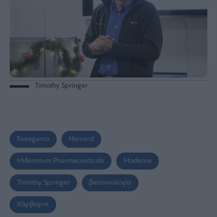
Timothy Springer
Ferragamo
Harvard
Millennium Pharmaceuticals
Moderna
Timothy Springer
βιοτεχνολογία
Χάρβαρντ