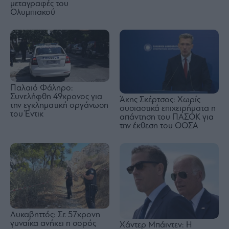
μεταγραφές του
Ολυμπιακού
Παλαιό Φάληρο:
Συνελήφθη 49χρονος για
Άκης Σκέρτσος: Χωρίς
την εγκληματική οργάνωση
ουσιαστικά επιχειρήματα η
του Έντικ
απάντηση του ΠΑΣΟΚ για
την έκθεση του ΟΟΣΑ
Λυκαβηττός: Σε 57χρονη
γυναίκα ανήκει η σορός
Χάντερ Μπάιντεν: Η