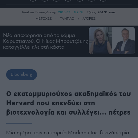
Realtime Γενικός Δείκτης:
2615.07
0.25%
Τζίρος:
204.31 εκατ.
ΜΕΤΟΧΕΣ
ΤΑΜΠΛΟ
ΑΓΟΡΕΣ
Νέα αποχώρηση από το κόμμα
Ειδήσεις
Καρυστιανού: Ο Νίκος Μπρουτζάκης
καταγγέλλει κλειστή κάστα
Οικονομία
Business
Τράπεζες
Bloomberg
Ναυτιλία
Real
Ο εκατομμυριούχος ακαδημαϊκός του
Estate
Harvard που επενδύει στη
Ενέργεια
Πολιτική
βιοτεχνολογία και συλλέγει… πέτρες
Πολιτισμός
Κοινωνία
Μία ημέρα πριν η εταιρεία Moderna Inc. ξεκινήσει μία
Law