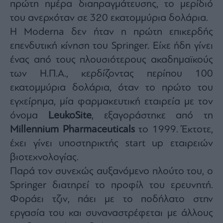
πρώτη ημέρα διαπραγμάτευσης, το μερίδιό
Monocle
Media
του ανερχόταν σε 320 εκατομμύρια δολάρια.
Lab
Η Moderna δεν ήταν η πρώτη επικερδής
επενδυτική κίνηση του Springer. Είχε ήδη γίνει
ένας από τους πλουσιότερους ακαδημαϊκούς
Mononews100
των Η.Π.Α., κερδίζοντας περίπου 100
εκατομμύρια δολάρια, όταν το πρώτο του
εγχείρημα, μία φαρμακευτική εταιρεία με τον
Εγγραφείτε
όνομα
LeukoSite
, εξαγοράστηκε από τη
στο
Newsletter
Millennium Pharmaceuticals
το 1999. Έκτοτε,
του
έχει γίνει υποστηρικτής start up εταιρειών
mononews.gr
βιοτεχνολογίας.
Παρά τον συνεχώς αυξανόμενο πλούτο του, ο
Springer διατηρεί το προφίλ του ερευνητή.
Φοράει τζιν, πάει με το ποδήλατο στην
By
submitting
your
εργασία του και συναναστρέφεται με άλλους
email,
you