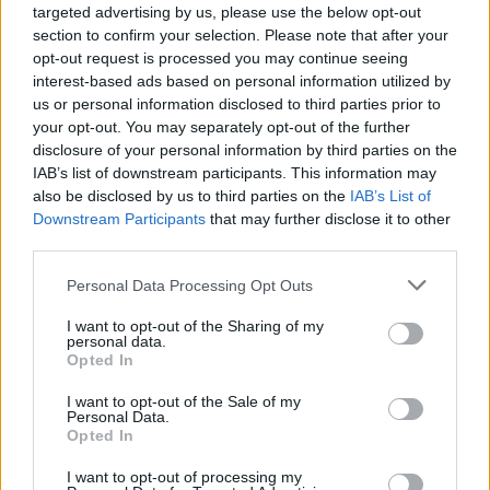
targeted advertising by us, please use the below opt-out
Ο Springer είπε ότι η επένδυση είναι “ένας
section to confirm your selection. Please note that after your
τρόπος επίτευξης πραγμάτων. Υπάρχουν
opt-out request is processed you may continue seeing
ορισμένοι τρόποι διάκρισης στον ακαδημαϊκό
interest-based ads based on personal information utilized by
us or personal information disclosed to third parties prior to
χώρο, μπορείτε να κερδίσετε βραβεία,
your opt-out. You may separately opt-out of the further
μπορείτε να έχετε πολλές αναφορές στις
disclosure of your personal information by third parties on the
δημοσιεύσεις σας. Στην επένδυση υπάρχουν
IAB’s list of downstream participants. This information may
also be disclosed by us to third parties on the
IAB’s List of
σαφείς τρόποι μέτρησης της επιτυχίας”.
Downstream Participants
that may further disclose it to other
“Το να κερδίζεις πολλά χρήματα είναι κάτι που
third parties.
οι άνθρωποι επιθυμούν αλλά δεν είναι εύκολο
Personal Data Processing Opt Outs
να πετύχουν”, τονίζει.
Τα συσσωρευμένα κέρδη του, του επέτρεψαν
I want to opt-out of the Sharing of my
personal data.
να επιτύχει μεγαλύτερους στόχους. Με 25
Opted In
εκατομμύρια δολάρια από τα χρήματα του,
I want to opt-out of the Sale of my
ίδρυσε ένα μη κερδοσκοπικό ίδρυμα που
Personal Data.
Opted In
ονομάζεται Ινστιτούτο για την Καινοτομία των
Πρωτεϊνών, αφιερωμένο στην εξεύρεση πιο
I want to opt-out of processing my