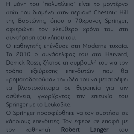
Η μόνη του “πολυτέλεια” είναι το μοντέρνο
ας
οι
σπίτι που διαμένει στην περιοχή Chestnut Hill
ήσης
της Βοστώνης, όπου ο 70χρονος Springer,
αφιερώνει τον ελεύθερο χρόνο του στη
4
news.gr
συντήρηση του κήπου του.
ghts
Ο καθηγητής επένδυσε στη Moderna τυχαία.
rved
Το 2010 ο συνάδελφος του στο Harvard,
Derrick Rossi, ζήτησε τη συμβουλή του για τον
τρόπο εξεύρεσης επενδυτών που θα
χρηματοδοτούσαν την ιδέα του να μετατρέψει
τα βλαστοκύτταρα σε θεραπεία για την
ασθένεια, γνωρίζοντας την επιτυχία του
Springer με το LeukoSite.
Ο Springer προσφέρθηκε να τον συστήσει σε
κάποιους επενδυτές. Τον έφερε σε επαφή με
τον καθηγητή
Robert Langer
του