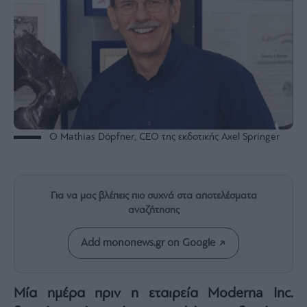
Rumors
ESG
Today
Mononews2030
Άρθρα
Συνεντεύξεις
Ο Mathias Döpfner, CEO της εκδοτικής Axel Springer
Les
Για να μας βλέπεις πιο συχνά στα αποτελέσματα
Bons
αναζήτησης
Vivants
Auto
Add mononews.gr on Google
Life
&
Style
Μία ημέρα πριν η εταιρεία
Moderna Inc.
Υγεία