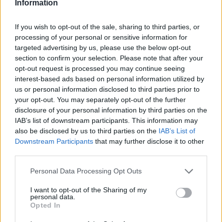
Information
If you wish to opt-out of the sale, sharing to third parties, or
processing of your personal or sensitive information for
targeted advertising by us, please use the below opt-out
section to confirm your selection. Please note that after your
opt-out request is processed you may continue seeing
interest-based ads based on personal information utilized by
us or personal information disclosed to third parties prior to
your opt-out. You may separately opt-out of the further
disclosure of your personal information by third parties on the
IAB’s list of downstream participants. This information may
also be disclosed by us to third parties on the
IAB’s List of
Downstream Participants
that may further disclose it to other
Επιπλέον, το Πεκίνο εισάγει μαζικά φυσικό
third parties.
αέριο και πετρέλαιο από τον γείτονά του –
Personal Data Processing Opt Outs
«σχεδόν το 50%» του ρωσικού αργού,
I want to opt-out of the Sharing of my
σύμφωνα με το Κρεμλίνο – ενώ η Μόσχα, από
personal data.
Opted In
την πλευρά της, ανακτά τα ηλεκτρονικά
εξαρτήματα που χρειάζεται και δεν μπορεί