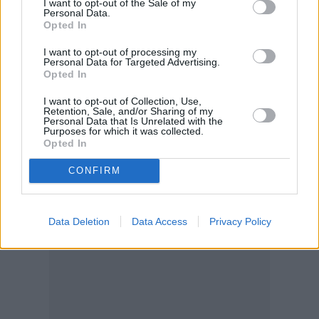
I want to opt-out of the Sale of my
Personal Data.
πλέον να προμηθευτεί από δυτικές εταιρείες.
Opted In
Σύμφωνα με τα κινεζικά τελωνεία, το 2023 οι
I want to opt-out of processing my
δύο χώρες αντάλλαξαν αγαθά αξίας λίγο
Personal Data for Targeted Advertising.
Opted In
πάνω από 220 δισεκατομμύρια ευρώ, μια
αύξηση άνω του 25% σε ετήσια βάση και ένα
I want to opt-out of Collection, Use,
Retention, Sale, and/or Sharing of my
ρεκόρ για το διμερές εμπόριο.
Personal Data that Is Unrelated with the
Purposes for which it was collected.
πηγή: ΑΠΕ-ΜΠΕ
Opted In
Διαβάστε επίσης
CONFIRM
Data Deletion
Data Access
Privacy Policy