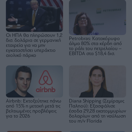
Οι ΗΠΑ θα πληρώσουν 1,2
Petrobras: Kατακόρυφο
δισ. δολάρια σε γερμανική
άλμα 80% στα κέρδη από
εταιρεία για να μην
το ράλι του πετρελαίου –
εγκαταστήσει υπεράκτιο
EBITDA στα $18,4 δισ.
αιολικό πάρκο
Airbnb: Εκτοξεύτηκε πάνω
Diana Shipping (Σεμίραμις
από 15% η μετοχή μετά τις
Παληού): Εξασφάλισε
βελτιωμένες προβλέψεις
έσοδα 29,28 εκατομμυρίων
για το 2026
δολαρίων από τη ναύλωση
του m/v Florida