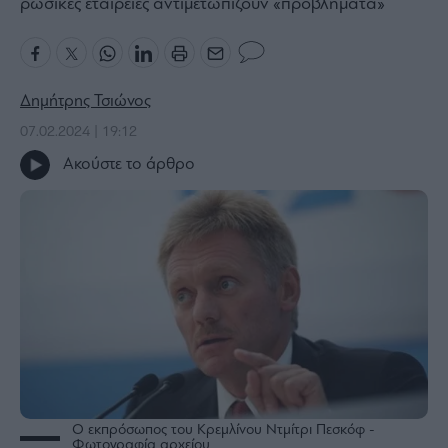
ρωσικές εταιρείες αντιμετωπίζουν «προβλήματα»
Bloomberg
Financial
Times
Δημήτρης Τσιώνος
07.02.2024 | 19:12
Ακούστε το άρθρο
The
Wiseman
Room
301
My
Story
Media
Winners
&
Losers
Επι-
θετικά
Ο εκπρόσωπος του Κρεμλίνου Ντμίτρι Πεσκόφ -
Φωτογραφία αρχείου