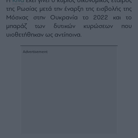
Η
Κίνα
έχει γίνει ο κύριος οικονομικός εταίρος
Architecture
της Ρωσίας μετά την έναρξη της εισβολής της
&
Μόσχας στην Ουκρανία το 2022 και το
Design
μπαράζ των δυτικών κυρώσεων που
Fashion
&
υιοθετήθηκαν ως αντίποινα.
Art
Watches
Yachts
Table
For
Two
Μετοχές
Αγορές
Trader's
book