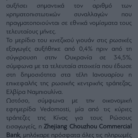
Monocle
αυξήσει σημαντικά τον αριθμό των
Media
Lab
χρηματοπιστωτικών συναλλαγών που
πραγματοποιούνται σε εθνικά νομίσματα τους
τελευταίους μήνες.
Το μερίδιο του κινεζικού γιουάν στις ρωσικές
Mononews100
εξαγωγές αυξήθηκε από 0,4% πριν από τη
σύγκρουση στην Ουκρανία σε 34,5%,
σύμφωνα με τα τελευταία στοιχεία που έδωσε
Εγγραφείτε
στο
στη δημοσιότητα στα τέλη Ιανουαρίου η
Newsletter
επικεφαλής της ρωσικής κεντρικής τράπεζας,
του
mononews.gr
Ελβίρα Ναμπιουλίνα.
Ωστόσο, σύμφωνα με την οικονομική
εφημερίδα Vedomosti, μία από τις κύριες
τράπεζες της Κίνας για τους Ρώσους
By
εισαγωγείς, η
Zhejiang Chouzhou Commercial
submitting
your
email,
Bank
, μπλόκαρε πρόσφατα όλες τις πληρωμές
you