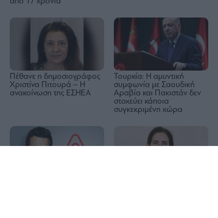
από 17 χρόνια
Τουρκία: Η αμυντική
Πέθανε η δημοσιογράφος
συμφωνία με Σαουδική
Χριστίνα Πιτουρά – Η
Αραβία και Πακιστάν δεν
ανακοίνωση της ΕΣΗΕΑ
στοχεύει κάποια
συγκεκριμένη χώρα
1x
Airbnb: Εκτοξεύτηκε πάνω
Diana Shipping (Σεμίραμις
από 15% η μετοχή μετά τις
Παληού): Εξασφάλισε
βελτιωμένες προβλέψεις
έσοδα 29,28 εκατομμυρίων
για το 2026
δολαρίων από τη ναύλωση