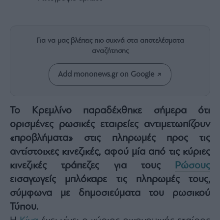
Rumors
ESG
Today
Για να μας βλέπεις πιο συχνά στα αποτελέσματα
Mononews2030
αναζήτησης
Άρθρα
Συνεντεύξεις
Add mononews.gr on Google
Το Κρεμλίνο παραδέχθηκε σήμερα ότι
ορισμένες ρωσικές εταιρείες αντιμετωπίζουν
Les
«προβλήματα» στις πληρωμές προς τις
Bons
αντίστοιχες κινεζικές, αφού μία από τις κύριες
Vivants
κινεζικές τράπεζες για τους
Ρώσους
Auto
εισαγωγείς μπλόκαρε τις πληρωμές τους,
Life
σύμφωνα με δημοσιεύματα του ρωσικού
&
Style
Τύπου.
Υγεία