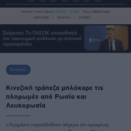
Realtime Γενικός Δείκτης:
2615.07
0.25%
Τζίρος:
204.31 εκατ.
ΜΕΤΟΧΕΣ
ΤΑΜΠΛΟ
ΑΓΟΡΕΣ
Σκέρτσος: Το ΠΑΣΟΚ υποκαθιστά
την οικονομική ανάλυση με πολιτική
Ειδήσεις
προπαγάνδα
Οικονομία
Business
Τράπεζες
Business
Ναυτιλία
Real
Κινεζική τράπεζα μπλόκαρε τις
Estate
πληρωμές από Ρωσία και
Ενέργεια
Λευκορωσία
Πολιτική
Πολιτισμός
Κοινωνία
ο Κρεμλίνο παραδέχθηκε σήμερα ότι ορισμένες
Law