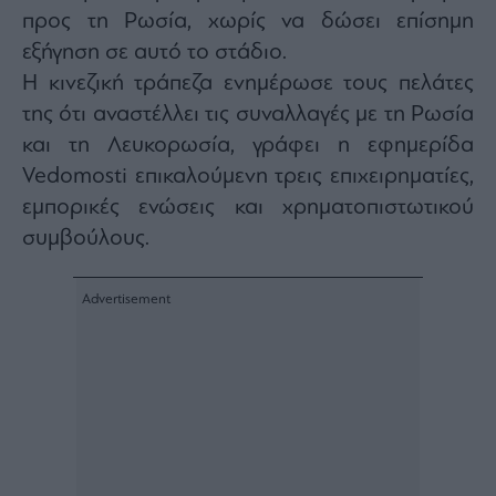
agree
προς τη Ρωσία, χωρίς να δώσει επίσημη
to
our
εξήγηση σε αυτό το στάδιο.
Terms
and
Privacy
Η κινεζική τράπεζα ενημέρωσε τους πελάτες
Notice.
You
της ότι αναστέλλει τις συναλλαγές με τη Ρωσία
can
opt
και τη Λευκορωσία, γράφει η εφημερίδα
out
at
any
Vedomosti επικαλούμενη τρεις επιχειρηματίες,
time.
This
εμπορικές ενώσεις και χρηματοπιστωτικού
site
is
συμβούλους.
protected
by
reCAPTCHA
and
the
Google
Privacy
Policy
and
Terms
of
Service
apply.
ότητα
ι
ίες