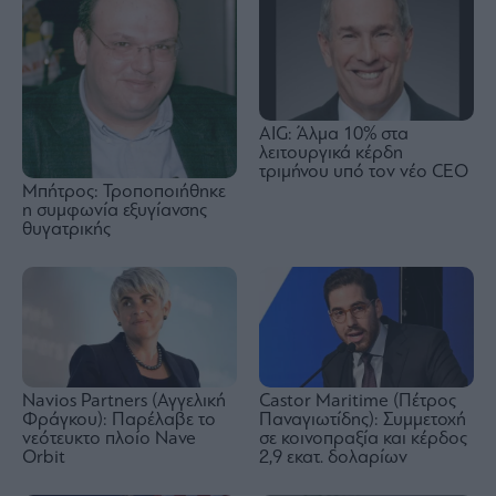
AIG: Άλμα 10% στα
λειτουργικά κέρδη
τριμήνου υπό τον νέο CEO
Μπήτρος: Τροποποιήθηκε
η συμφωνία εξυγίανσης
θυγατρικής
Navios Partners (Αγγελική
Castor Maritime (Πέτρος
Φράγκου): Παρέλαβε το
Παναγιωτίδης): Συμμετοχή
νεότευκτο πλοίο Nave
σε κοινοπραξία και κέρδος
Orbit
2,9 εκατ. δολαρίων