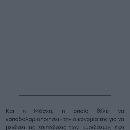
Buy-
Hold-
Sell
The
Value
Investor
Crypto
Χρηματιστηριακές
Ανακοινώσεις
Creative
Content
Branded
Content
Reports
&
Και η Μόσχα, η οποία θέλει να
Branded
Content
«αποδολαριοποιήσει» την οικονομία της για να
Calendar
μειώσει τις επιπτώσεις των κυρώσεων, έχει