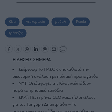
Κίνα
Λευκορωσία
ρούβλι
Ρωσία
τράπεζες
ΕΙΔΗΣΕΙΣ ΣΗΜΕΡΑ
Σκέρτσος: Το ΠΑΣΟΚ υποκαθιστά την
οικονομική ανάλυση με πολιτική προπαγάνδα
NYT: Οι εξαγωγές της Κίνας καλπάζουν
παρά τα εμπορικά εμπόδια
ΣΚΑΪ: Πέντε μήνες CEO και… τίτλοι τέλους
για τον Γρηγόρη Δημητριάδη – Το
παρασκήνιο, τα ταξίδια και το «παράθυρο»