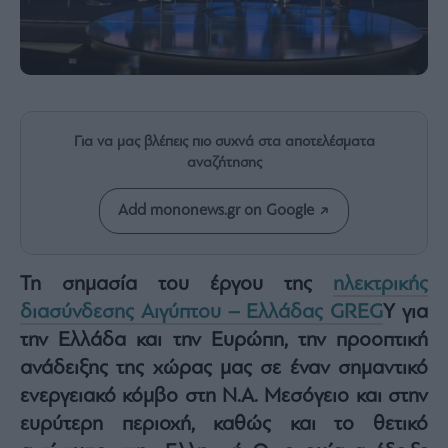
Rumors
ESG
Today
Mononews2030
Άρθρα
Για να μας βλέπεις πιο συχνά στα αποτελέσματα
Συνεντεύξεις
αναζήτησης
Add mononews.gr on Google
Les
Τη σημασία του έργου της
ηλεκτρικής
Bons
διασύνδεσης Αιγύπτου – Ελλάδας GREG
Y για
Vivants
την Ελλάδα και την Ευρώπη, την προοπτική
Auto
ανάδειξης της χώρας μας σε έναν σημαντικό
Life
&
ενεργειακό κόμβο στη Ν.Α. Μεσόγειο και στην
Style
ευρύτερη περιοχή, καθώς και το θετικό
Υγεία