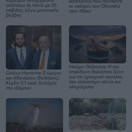
Κέρκυρα: Απαγόρευση
καπετάνιος που πλοήγησε
απόπλου σε πλοίο με 26
το σκάφος του Οδυσσέα
επιβάτες λόγω μηχανικής
στην Ιθάκη
βλάβης
Μαύρη Θάλασσα: Η πιο
επικίνδυνη θαλάσσια ζώνη
Globus Maritime (Γιώργος
για την εμπορική ναυτιλία,
και Αθανάσιος Φειδάκης):
στο στόχαστρο πλοία και
Κέρδη 5,1 εκατ. δολάρια
πληρώματα
στο εξάμηνο