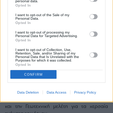
personal data.
Opted In
I want to opt-out of the Sale of my
Personal Data.
Opted In
I want to opt-out of processing my
Η ωρίμανση του έργου GREGY, το οποίο
Personal Data for Targeted Advertising.
Opted In
αναπτύσσει η εταιρεία ELICA
INTERCONNECTOR S.M. S.A. του Ομίλου
I want to opt-out of Collection, Use,
Retention, Sale, and/or Sharing of my
Κοπελούζου, προχωρά με ταχύτατους
Personal Data that Is Unrelated with the
Purposes for which it was collected.
ρυθμούς, όπως εξήγησε ο κ. Καρύδας, με την
Opted In
ολοκλήρωση της μελέτης της βέλτιστης
CONFIRM
όδευσης και της Τεχνικής Ανάλυσης/CBA και
με την προκήρυξη στο αμέσως προσεχές
διάστημα των διεθνών διαγωνισμών για την
Data Deletion
Data Access
Privacy Policy
Μελέτη Βυθού, την Περιβαλλοντική Μελέτη
και την Γεωτεχνική μελέτη για τα χερσαία