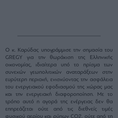
Monocle
Media
Lab
Mononews100
Ο κ. Καρύδας υπογράμμισε την σημασία του
Εγγραφείτε
GREGY για την θωράκιση της Ελληνικής
στο
οικονομίας, ιδιαίτερα υπό το πρίσμα των
Newsletter
του
συνεχών γεωπολιτικών αναταράξεων στην
mononews.gr
ευρύτερη περιοχή, ενισχύοντας την ασφάλεια
του ενεργειακού εφοδιασμού της χώρας μας
και την ενεργειακή διαφοροποίηση. Με το
τρόπο αυτό η αγορά της ενέργειας δεν θα
By
επηρεάζεται ούτε από τις διεθνείς τιμές
submitting
your
email,
φυσικού αερίου και ρύπων CO2, ούτε από τη
you