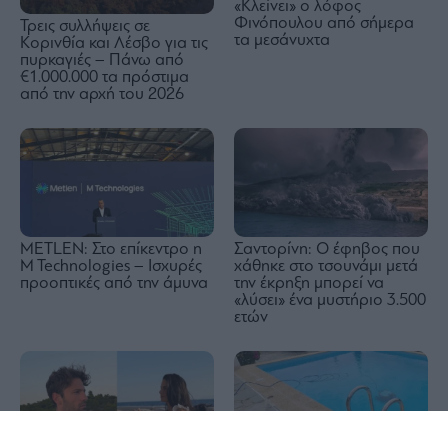
«Κλείνει» ο λόφος
Φινόπουλου από σήμερα
Τρεις συλλήψεις σε
τα μεσάνυχτα
Κορινθία και Λέσβο για τις
πυρκαγιές – Πάνω από
€1.000.000 τα πρόστιμα
από την αρχή του 2026
METLEN: Στο επίκεντρο η
Σαντορίνη: Ο έφηβος που
M Technologies – Ισχυρές
χάθηκε στο τσουνάμι μετά
προοπτικές από την άμυνα
την έκρηξη μπορεί να
«λύσει» ένα μυστήριο 3.500
ετών
1x