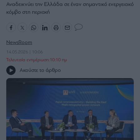
Αναδεικνύει την Ελλάδα σε έναν σημαντικό ενεργειακό
Bloomberg
κόμβο στη περιοχή
Financial
Times
NewsRoom
14.05.2026 | 10:06
The
Wiseman
Τελευταία ενημέρωση:10:10 πμ
Room
Ακούστε το άρθρο
301
My
Story
Media
Winners
&
Losers
Επι-
θετικά