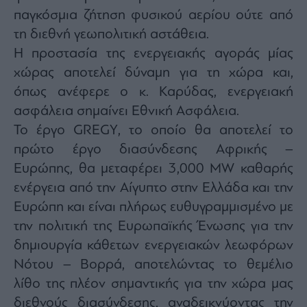
agree
παγκόσμια ζήτηση φυσικού αερίου ούτε από
to
our
τη διεθνή γεωπολιτική αστάθεια.
Terms
and
Privacy
Η προστασία της ενεργειακής αγοράς μίας
Notice.
You
χώρας αποτελεί δύναμη για τη χώρα και,
can
opt
όπως ανέφερε ο κ. Καρύδας, ενεργειακή
out
at
any
ασφάλεια σημαίνει Εθνική Ασφάλεια.
time.
This
Το έργο GREGY, το οποίο θα αποτελεί το
site
is
πρώτο έργο διασύνδεσης Αφρικής –
protected
by
reCAPTCHA
Ευρώπης, θα μεταφέρει 3,000 MW καθαρής
and
the
ενέργεια από την Αίγυπτο στην Ελλάδα και την
Google
Privacy
Ευρώπη και είναι πλήρως ευθυγραμμισμένο με
Policy
and
Terms
την πολιτική της Ευρωπαϊκής Ένωσης για την
of
Service
δημιουργία κάθετων ενεργειακών λεωφόρων
apply.
Νότου – Βορρά, αποτελώντας το θεμέλιο
λίθο της πλέον σημαντικής για την χώρα μας
ότητα
ι
διεθνούς διασύνδεσης, αναδεικνύοντας την
ίες