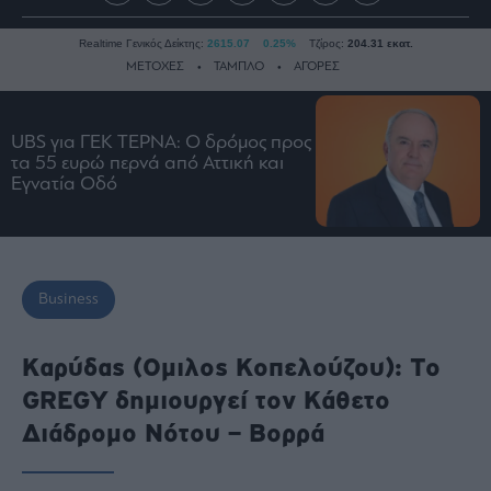
Realtime Γενικός Δείκτης:
2615.07
0.25%
Τζίρος:
204.31 εκατ.
ΜΕΤΟΧΕΣ
ΤΑΜΠΛΟ
ΑΓΟΡΕΣ
UBS για ΓΕΚ ΤΕΡΝΑ: Ο δρόμος προς
Ειδήσεις
τα 55 ευρώ περνά από Αττική και
Οικονομία
Εγνατία Οδό
Business
Τράπεζες
Ναυτιλία
Business
Real
Estate
Ενέργεια
Καρύδας (Oμιλος Κοπελούζου): Tο
Πολιτική
GREGY δημιουργεί τον Κάθετο
Πολιτισμός
Διάδρομο Νότου – Βορρά
Κοινωνία
Law