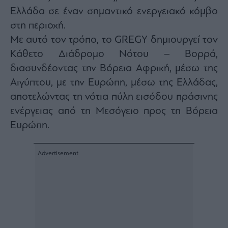
ας
Ελλάδα σε έναν σημαντικό ενεργειακό κόμβο
οι
ήσης
στη περιοχή.
Με αυτό τον τρόπο, το GREGY δημιουργεί τον
Κάθετο Διάδρομο Νότου – Βορρά,
4
news.gr
διασυνδέοντας την Βόρεια Αφρική, μέσω της
ghts
rved
Αιγύπτου, με την Ευρώπη, μέσω της Ελλάδας,
αποτελώντας τη νότια πύλη εισόδου πράσινης
ενέργειας από τη Μεσόγειο προς τη Βόρεια
Ευρώπη.