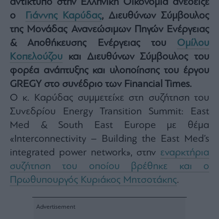
αντίκτυπο στην Ελληνική Οικονομία ανέδειξε
Architecture
ο
Γιάννης Καρύδας
, Διευθύνων Σύμβουλος
&
της Μονάδας Ανανεώσιμων Πηγών Ενέργειας
Design
& Αποθήκευσης Ενέργειας του
Ομίλου
Fashion
&
Κοπελούζου
και Διευθύνων Σύμβουλος του
Art
φορέα ανάπτυξης και υλοποίησης του έργου
Watches
GREGY στο συνέδριο των Financial Times.
Yachts
Ο κ. Καρύδας συμμετείχε στη συζήτηση του
Table
Συνεδρίου Energy Transition Summit: East
For
Two
Med & South East Europe με θέμα
«Interconnectivity – Building the East Med’s
integrated power network», στην
εναρκτήρια
συζήτηση του οποίου βρέθηκε και ο
Μετοχές
Πρωθυπουργός Κυριάκος Μητσοτάκης
.
Αγορές
Trader's
book