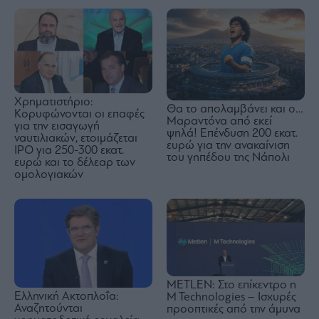
Χρηματιστήριο:
Θα το απολαμβάνει και ο…
Κορυφώνονται οι επαφές
Μαραντόνα από εκεί
για την εισαγωγή
ψηλά! Επένδυση 200 εκατ.
ναυτιλιακών, ετοιμάζεται
ευρώ για την ανακαίνιση
IPO για 250-300 εκατ.
του γηπέδου της Νάπολι
ευρώ και το δέλεαρ των
ομολογιακών
METLEN: Στο επίκεντρο η
Ελληνική Ακτοπλοΐα:
M Technologies – Ισχυρές
Αναζητούνται
προοπτικές από την άμυνα