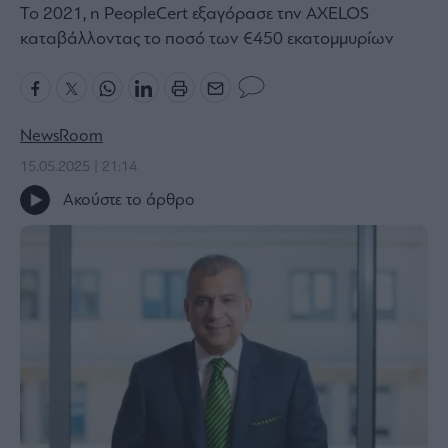
Το 2021, η PeopleCert εξαγόρασε την AXELOS
Bloomberg
καταβάλλοντας το ποσό των €450 εκατομμυρίων
Financial
Times
NewsRoom
15.05.2025 | 21:14
The
Wiseman
Ακούστε το άρθρο
Room
301
My
Story
Media
Winners
&
Losers
Επι-
θετικά