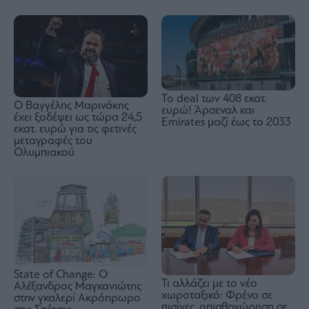
To deal των 408 εκατ.
Ο Βαγγέλης Μαρινάκης
ευρώ! Άρσεναλ και
έχει ξοδέψει ως τώρα 24,5
Emirates μαζί έως το 2033
εκατ. ευρώ για τις φετινές
μεταγραφές του
Ολυμπιακού
State of Change: Ο
Τι αλλάζει με το νέο
Αλέξανδρος Μαγκανιώτης
χωροταξικό: Φρένο σε
στην γκαλερί Ακρόπρωρο
πισίνες, οπισθοχώρηση σε