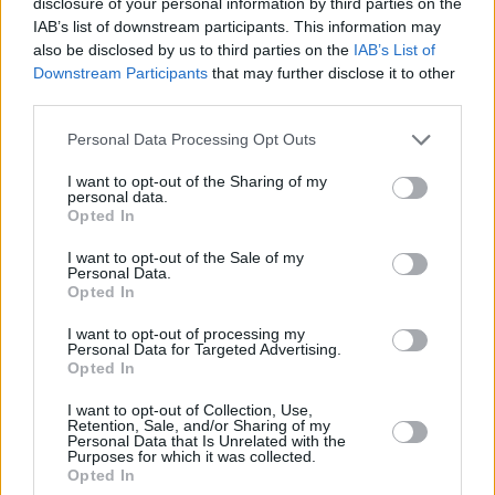
disclosure of your personal information by third parties on the
μεθοδολογίες για τη διαχείριση έργων
IAB’s list of downstream participants. This information may
(Project Management) και των ψηφιακών
also be disclosed by us to third parties on the
IAB’s List of
Downstream Participants
that may further disclose it to other
υπηρεσιών (IT & digitally enabled services), με
third parties.
πιο γνωστά παραδείγματα τα PRINCE2® και
ITIL®. Οι λύσεις της AXELOS εφαρμόζονται σε
Personal Data Processing Opt Outs
πάνω από 200 χώρες, τόσο στον δημόσιο
I want to opt-out of the Sharing of my
personal data.
όσο και στον ιδιωτικό τομέα, ενισχύοντας τις
Opted In
δεξιότητες επαγγελματιών και τη λειτουργική
I want to opt-out of the Sale of my
αποδοτικότητα οργανισμών παγκοσμίως.
Personal Data.
Opted In
Η εξαγορά από την PeopleCert: €450
εκατομμύρια
I want to opt-out of processing my
Personal Data for Targeted Advertising.
Η συνεργασία της PeopleCert με την AXELOS
Opted In
ξεκίνησε το 2014 και το 2018 η PeopleCert
I want to opt-out of Collection, Use,
αναδείχθηκε αποκλειστικός παγκόσμιος
Retention, Sale, and/or Sharing of my
Personal Data that Is Unrelated with the
συνεργάτης για τη διάθεση των
Purposes for which it was collected.
Opted In
προγραμμάτων της. Το 2021, η PeopleCert