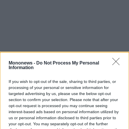
Mononews -
Do Not Process My Personal
Information
If you wish to opt-out of the sale, sharing to third parties, or
Λίγα λόγια για την AXELOS
processing of your personal or sensitive information for
Η AXELOS ιδρύθηκε το 2013 ως κοινοπραξία
targeted advertising by us, please use the below opt-out
section to confirm your selection. Please note that after your
(joint venture) μεταξύ του Υπουργικού
opt-out request is processed you may continue seeing
Συμβουλίου του Ηνωμένου Βασιλείου
interest-based ads based on personal information utilized by
(Cabinet Office) και της Capita plc (CPI.L).
us or personal information disclosed to third parties prior to
your opt-out. You may separately opt-out of the further
Ανέπτυσσε και προωθούσε παγκόσμιες