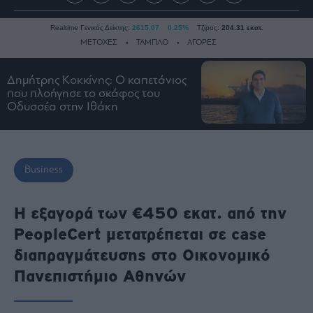
Realtime Γενικός Δείκτης:
2615.07
0.25%
Τζίρος:
204.31 εκατ.
ΜΕΤΟΧΕΣ
ΤΑΜΠΛΟ
ΑΓΟΡΕΣ
Δημήτρης Κοκκίνης: Ο καπετάνιος
Ειδήσεις
που πλοήγησε το σκάφος του
Οδυσσέα στην Ιθάκη
Οικονομία
Business
Τράπεζες
Business
Ναυτιλία
Real
Η εξαγορά των €450 εκατ. από την
Estate
Ενέργεια
PeopleCert μετατρέπεται σε case
Πολιτική
διαπραγμάτευσης στο Οικονομικό
Πολιτισμός
Πανεπιστήμιο Αθηνών
Κοινωνία
Law