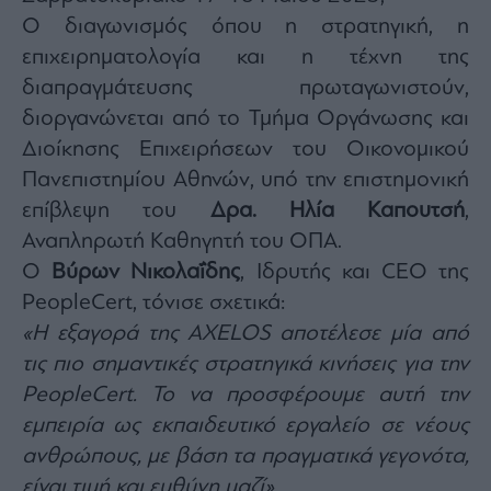
agree
Ο διαγωνισμός όπου η στρατηγική, η
to
our
Terms
επιχειρηματολογία και η τέχνη της
and
Privacy
διαπραγμάτευσης πρωταγωνιστούν,
Notice.
You
διοργανώνεται από το Τμήμα Οργάνωσης και
can
opt
out
Διοίκησης Επιχειρήσεων του Οικονομικού
at
any
Πανεπιστημίου Αθηνών, υπό την επιστημονική
time.
This
επίβλεψη του
Δρα. Ηλία Καπουτσή
,
site
is
protected
Αναπληρωτή Καθηγητή του ΟΠΑ.
by
reCAPTCHA
Ο
Βύρων Νικολαΐδης
, Ιδρυτής και CEO της
and
the
PeopleCert, τόνισε σχετικά:
Google
Privacy
Policy
«Η εξαγορά της AXELOS αποτέλεσε μία από
and
Terms
τις πιο σημαντικές στρατηγικά κινήσεις για την
of
Service
PeopleCert. Το να προσφέρουμε αυτή την
apply.
εμπειρία ως εκπαιδευτικό εργαλείο σε νέους
ανθρώπους, με βάση τα πραγματικά γεγονότα,
ότητα
ι
είναι τιμή και ευθύνη μαζί».
ίες