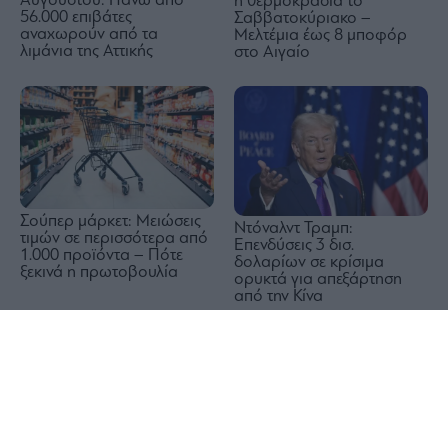
Αυγούστου: Πάνω από
η θερμοκρασία το
56.000 επιβάτες
Σαββατοκύριακο –
αναχωρούν από τα
Μελτέμια έως 8 μποφόρ
λιμάνια της Αττικής
στο Αιγαίο
Σούπερ μάρκετ: Μειώσεις
Ντόναλντ Τραμπ:
τιμών σε περισσότερα από
Επενδύσεις 3 δισ.
1.000 προϊόντα – Πότε
δολαρίων σε κρίσιμα
ξεκινά η πρωτοβουλία
ορυκτά για απεξάρτηση
από την Κίνα
1x