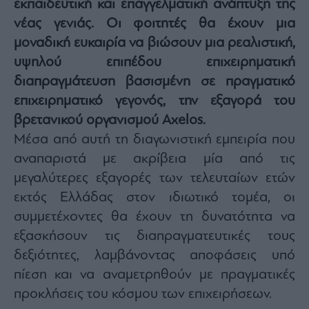
εκπαιδευτική και επαγγελματική ανάπτυξη της
Architecture
νέας γενιάς. Οι φοιτητές θα έχουν μια
&
Design
μοναδική ευκαιρία να βιώσουν μια ρεαλιστική,
Fashion
υψηλού επιπέδου επιχειρηματική
&
διαπραγμάτευση βασισμένη σε πραγματικό
Art
επιχειρηματικό γεγονός, την εξαγορά του
Watches
βρετανικού οργανισμού Axelos.
Yachts
Μέσα από αυτή τη διαγωνιστική εμπειρία που
Table
αναπαριστά με ακρίβεια μία από τις
For
Two
μεγαλύτερες εξαγορές των τελευταίων ετών
εκτός Ελλάδας στον ιδιωτικό τομέα, οι
συμμετέχοντες θα έχουν τη δυνατότητα να
εξασκήσουν τις διαπραγματευτικές τους
Μετοχές
δεξιότητες, λαμβάνοντας αποφάσεις υπό
Αγορές
πίεση και να αναμετρηθούν με πραγματικές
Trader's
προκλήσεις του κόσμου των επιχειρήσεων.
book