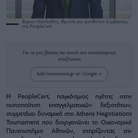
Rumors
ESG
Today
Βύρων Νικολαΐδης, Ιδρυτής και Διευθύνων Σύμβουλος
της PeopleCert
Mononews2030
Άρθρα
Συνεντεύξεις
Για να μας βλέπεις πιο συχνά στα αποτελέσματα
αναζήτησης
Add mononews.gr on Google
Les
Bons
Η
PeopleCert,
παγκόσμιος ηγέτης στην
Vivants
πιστοποίηση επαγγελματικών δεξιοτήτων,
Auto
συμμετέχει δυναμικά στο
Athens Negotiations
Life
&
Tournament
που διοργανώνει το Οικονομικό
Style
Πανεπιστήμιο Αθηνών, στηρίζοντας την
Υγεία