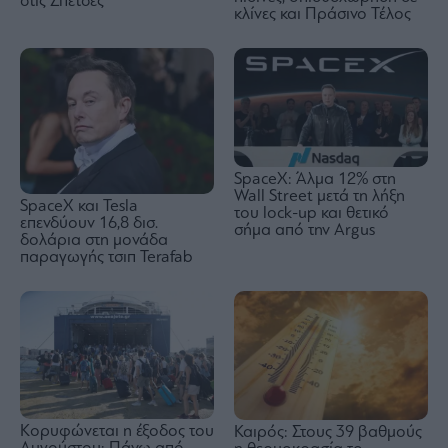
στις Σπέτσες
κλίνες και Πράσινο Τέλος
SpaceX: Άλμα 12% στη
Wall Street μετά τη λήξη
SpaceX και Tesla
του lock-up και θετικό
επενδύουν 16,8 δισ.
σήμα από την Argus
δολάρια στη μονάδα
παραγωγής τσιπ Terafab
Κορυφώνεται η έξοδος του
Καιρός: Στους 39 βαθμούς