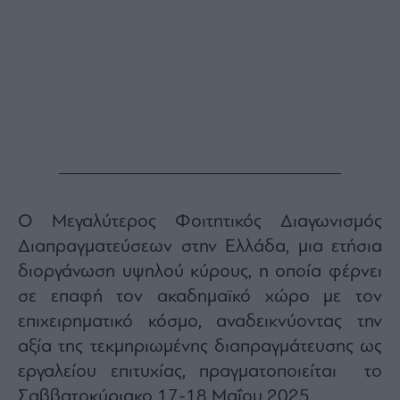
Monocle
Media
Lab
Mononews100
Εγγραφείτε
στο
Ο Μεγαλύτερος Φοιτητικός Διαγωνισμός
Newsletter
του
Διαπραγματεύσεων στην Ελλάδα, μια ετήσια
mononews.gr
διοργάνωση υψηλού κύρους, η οποία φέρνει
σε επαφή τον ακαδημαϊκό χώρο με τον
επιχειρηματικό κόσμο, αναδεικνύοντας την
αξία της τεκμηριωμένης διαπραγμάτευσης ως
By
submitting
εργαλείου επιτυχίας, πραγματοποιείται το
your
email,
Σαββατοκύριακο 17-18 Μαΐου 2025,
you