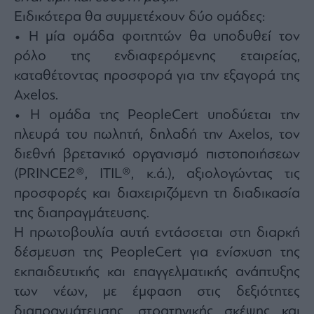
ας
Ειδικότερα θα συμμετέχουν δύο ομάδες:
οι
ήσης
• Η μία ομάδα φοιτητών θα υποδυθεί τον
ρόλο της ενδιαφερόμενης εταιρείας,
4
καταθέτοντας προσφορά για την εξαγορά της
news.gr
Axelos.
ghts
rved
• Η ομάδα της PeopleCert υποδύεται την
πλευρά του πωλητή, δηλαδή την Axelos, τον
διεθνή βρετανικό οργανισμό πιστοποιήσεων
(PRINCE2®, ITIL®, κ.ά.), αξιολογώντας τις
προσφορές και διαχειριζόμενη τη διαδικασία
της διαπραγμάτευσης.
Η πρωτοβουλία αυτή εντάσσεται στη διαρκή
δέσμευση της PeopleCert για ενίσχυση της
εκπαιδευτικής και επαγγελματικής ανάπτυξης
των νέων, με έμφαση στις δεξιότητες
διαπραγμάτευσης, στρατηγικής σκέψης και