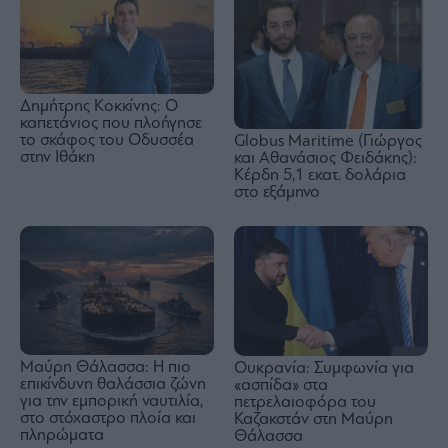
Δημήτρης Κοκκίνης: Ο
καπετάνιος που πλοήγησε
το σκάφος του Οδυσσέα
Globus Maritime (Γιώργος
στην Ιθάκη
και Αθανάσιος Φειδάκης):
Κέρδη 5,1 εκατ. δολάρια
στο εξάμηνο
Μαύρη Θάλασσα: Η πιο
Ουκρανία: Συμφωνία για
επικίνδυνη θαλάσσια ζώνη
«ασπίδα» στα
για την εμπορική ναυτιλία,
πετρελαιοφόρα του
στο στόχαστρο πλοία και
Καζακστάν στη Μαύρη
πληρώματα
Θάλασσα