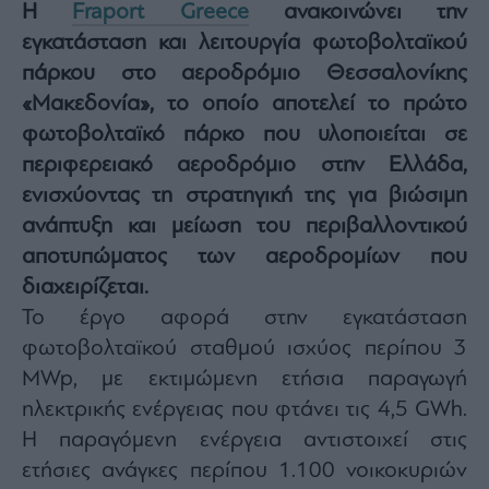
Η
Fraport Greece
ανακοινώνει την
Architecture
εγκατάσταση και λειτουργία φωτοβολταϊκού
&
Design
πάρκου στο αεροδρόμιο Θεσσαλονίκης
Fashion
«Μακεδονία», το οποίο αποτελεί το πρώτο
&
φωτοβολταϊκό πάρκο που υλοποιείται σε
Art
περιφερειακό αεροδρόμιο στην Ελλάδα,
Watches
ενισχύοντας τη στρατηγική της για βιώσιμη
Yachts
ανάπτυξη και μείωση του περιβαλλοντικού
Table
For
αποτυπώματος των αεροδρομίων που
Two
διαχειρίζεται.
Το έργο αφορά στην εγκατάσταση
φωτοβολταϊκού σταθμού ισχύος περίπου 3
MWp, με εκτιμώμενη ετήσια παραγωγή
Μετοχές
ηλεκτρικής ενέργειας που φτάνει τις 4,5 GWh.
Αγορές
Η παραγόμενη ενέργεια αντιστοιχεί στις
Trader's
book
ετήσιες ανάγκες περίπου 1.100 νοικοκυριών