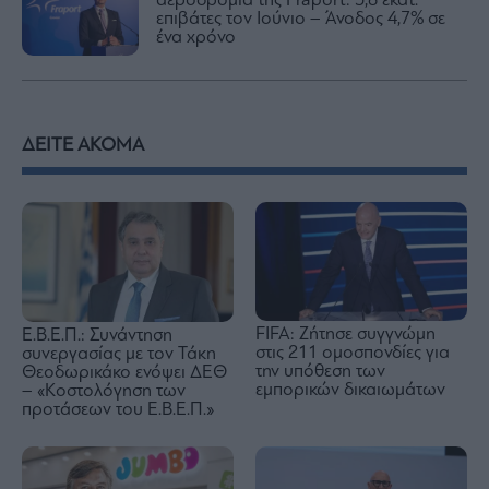
αεροδρόμια της Fraport: 5,6 εκατ.
επιβάτες τον Ιούνιο – Άνοδος 4,7% σε
ένα χρόνο
ΔΕΙΤΕ ΑΚΟΜΑ
FIFA: Ζήτησε συγγνώμη
Ε.Β.Ε.Π.: Συνάντηση
στις 211 ομοσπονδίες για
συνεργασίας με τον Τάκη
την υπόθεση των
Θεοδωρικάκο ενόψει ΔΕΘ
εμπορικών δικαιωμάτων
– «Κοστολόγηση των
προτάσεων του Ε.Β.Ε.Π.»