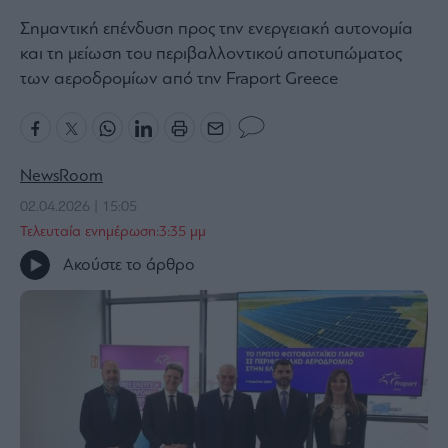
Bloomberg
Σημαντική επένδυση προς την ενεργειακή αυτονομία
και τη μείωση του περιβαλλοντικού αποτυπώματος
Financial
Times
των αεροδρομίων από την Fraport Greece
The
NewsRoom
Wiseman
02.04.2026 | 15:05
Room
Τελευταία ενημέρωση:3:35 μμ
301
Ακούστε το άρθρο
My
Story
Media
Winners
&
Losers
Επι-
θετικά