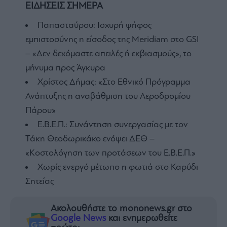
ΕΙΔΗΣΕΙΣ ΣΗΜΕΡΑ
Παπασταύρου: Ισχυρή ψήφος
εμπιστοσύνης η είσοδος της Meridiam στο GSI
– «Δεν δεχόμαστε απειλές ή εκβιασμούς», το
μήνυμα προς Άγκυρα
Χρίστος Δήμας: «Στο Εθνικό Πρόγραμμα
Ανάπτυξης η αναβάθμιση του Αεροδρομίου
Πάρου»
Ε.Β.Ε.Π.: Συνάντηση συνεργασίας με τον
Τάκη Θεοδωρικάκο ενόψει ΔΕΘ –
«Κοστολόγηση των προτάσεων του Ε.Β.Ε.Π.»
Χωρίς ενεργό μέτωπο η φωτιά στο Καρύδι
Σητείας
Ακολουθήστε το mononews.gr στο
Google News
και ενημερωθείτε