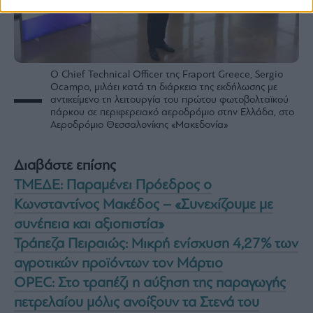
Ο Chief Technical Officer της Fraport Greece, Sergio
Ocampo, μιλάει κατά τη διάρκεια της εκδήλωσης με
αντικείμενο τη λειτουργία του πρώτου φωτοβολταϊκού
πάρκου σε περιφερειακό αεροδρόμιο στην Ελλάδα, στο
Αεροδρόμιο Θεσσαλονίκης «Μακεδονία»
Διαβάστε επίσης
ΤΜΕΔΕ: Παραμένει Πρόεδρος ο
Κωνσταντίνος Μακέδος – «Συνεχίζουμε με
συνέπεια και αξιοπιστία»
Τράπεζα Πειραιώς: Μικρή ενίσχυση 4,27% των
αγροτικών προϊόντων τον Μάρτιο
OPEC: Στο τραπέζι η αύξηση της παραγωγής
πετρελαίου μόλις ανοίξουν τα Στενά του