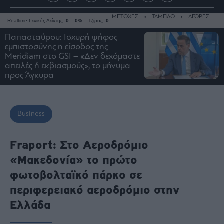
ΜΕΤΟΧΕΣ
ΤΑΜΠΛΟ
ΑΓΟΡΕΣ
Realtime Γενικός Δείκτης:
0
0%
Τζίρος:
0
Παπασταύρου: Ισχυρή ψήφος
εμπιστοσύνης η είσοδος της
Meridiam στο GSI – «Δεν δεχόμαστε
απειλές ή εκβιασμούς», το μήνυμα
Ειδήσεις
προς Άγκυρα
Οικονομία
Business
Τράπεζες
Business
Ναυτιλία
Real
Fraport: Στο Αεροδρόμιο
Estate
«Μακεδονία» το πρώτο
Ενέργεια
φωτοβολταϊκό πάρκο σε
Πολιτική
περιφερειακό αεροδρόμιο στην
Πολιτισμός
Ελλάδα
Κοινωνία
Law