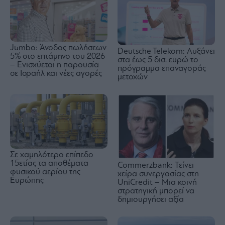
Jumbo: Άνοδος πωλήσεων
Deutsche Telekom: Αυξάνει
5% στο επτάμηνο του 2026
στα έως 5 δισ. ευρώ το
– Ενισχύεται η παρουσία
πρόγραμμα επαναγοράς
σε Ισραήλ και νέες αγορές
μετοχών
Σε χαμηλότερο επίπεδο
15ετίας τα αποθέματα
Commerzbank: Τείνει
φυσικού αερίου της
χείρα συνεργασίας στη
Ευρώπης
UniCredit – Μια κοινή
στρατηγική μπορεί να
δημιουργήσει αξία