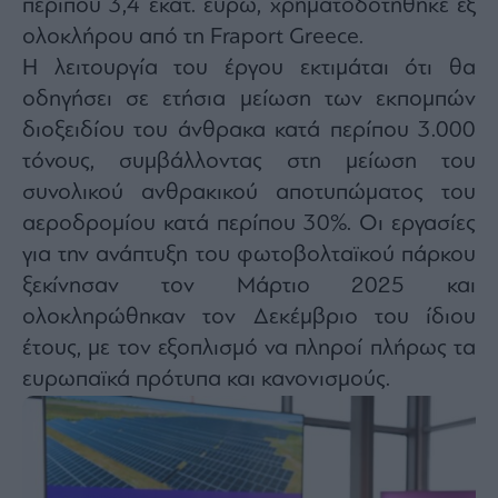
περίπου 3,4 εκατ. ευρώ, χρηματοδοτήθηκε εξ
ας
ολοκλήρου από τη Fraport Greece.
οι
ήσης
Η λειτουργία του έργου εκτιμάται ότι θα
οδηγήσει σε ετήσια μείωση των εκπομπών
4
διοξειδίου του άνθρακα κατά περίπου 3.000
news.gr
ghts
τόνους, συμβάλλοντας στη μείωση του
rved
συνολικού ανθρακικού αποτυπώματος του
αεροδρομίου κατά περίπου 30%. Οι εργασίες
για την ανάπτυξη του φωτοβολταϊκού πάρκου
ξεκίνησαν τον Μάρτιο 2025 και
ολοκληρώθηκαν τον Δεκέμβριο του ίδιου
έτους, με τον εξοπλισμό να πληροί πλήρως τα
ευρωπαϊκά πρότυπα και κανονισμούς.