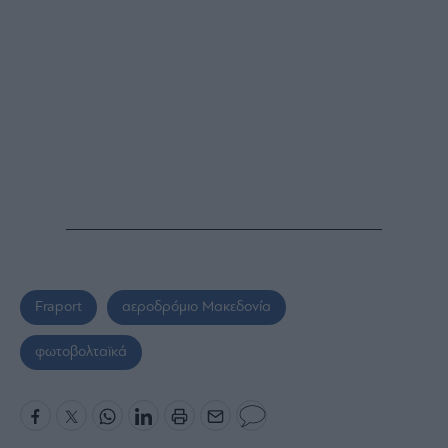
Fraport
αεροδρόμιο Μακεδονία
φωτοβολταϊκά