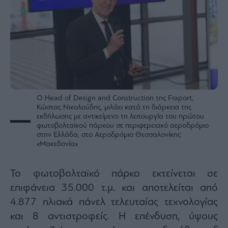
agree
to
our
Terms
and
Privacy
Notice.
You
can
opt
out
at
any
time.
This
site
O Head of Design and Construction της Fraport,
is
Κώστας Νικολούδης, μιλάει κατά τη διάρκεια της
protected
by
εκδήλωσης με αντικείμενο τη λειτουργία του πρώτου
reCAPTCHA
φωτοβολταϊκού πάρκου σε περιφερειακό αεροδρόμιο
and
the
στην Ελλάδα, στο Αεροδρόμιο Θεσσαλονίκης
Google
«Μακεδονία»
Privacy
Policy
and
Terms
of
Το φωτοβολταϊκό πάρκο εκτείνεται σε
Service
apply.
επιφάνεια 35.000 τ.μ. και αποτελείται από
4.877 ηλιακά πάνελ τελευταίας τεχνολογίας
ότητα
και 8 αντιστροφείς. Η επένδυση, ύψους
ι
ίες