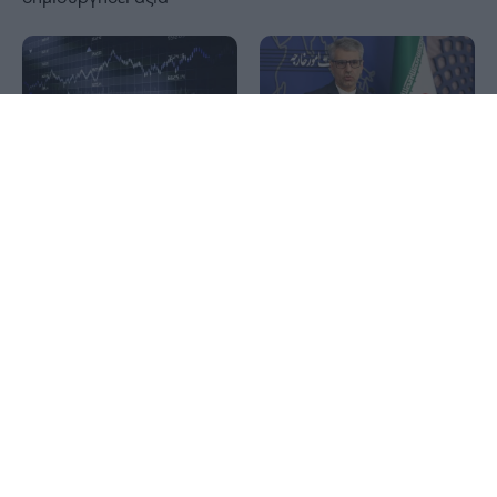
1x
Ιράν: Επιβεβαίωσε την
Μεγάλα hedge funds της
συμφωνία με το Ομάν για
Wall Street στο στόχαστρο
τη νέα θαλάσσια διαδρομή
κύματος απόπειρας
στο Ορμούζ – Το μήνυμα
κυβερνοεπιθέσεων
προς ΗΠΑ
Ιός Δυτικού Νείλου: Στα 65
Metlen: Εκτοξεύτηκαν στα
τα κρούσματα στην
€313 εκατ. τα κέρδη –
Ελλάδα με 6 θανάτους –
Εκρηκτικό εξάμηνο με
23 νέα μέσα σε μία
EBITDA-ρεκόρ €550 εκατ.