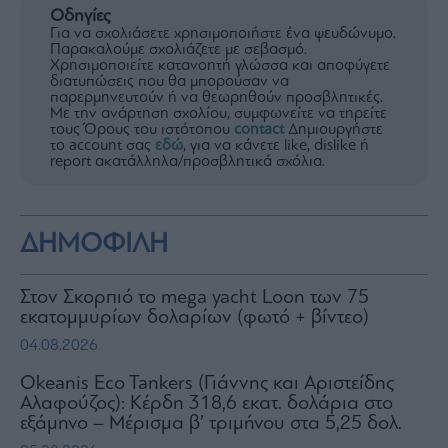
Οδηγίες
Για να σχολιάσετε χρησιμοποιήστε ένα ψευδώνυμο.
Παρακαλούμε σχολιάζετε με σεβασμό.
Χρησιμοποιείτε κατανοητή γλώσσα και αποφύγετε
διατυπώσεις που θα μπορούσαν να
παρερμηνευτούν ή να θεωρηθούν προσβλητικές.
Με την ανάρτηση σχολίου, συμφωνείτε να τηρείτε
τους Όρους του ιστότοπου
contact
Δημιουργήστε
το account σας
εδώ
, για να κάνετε like, dislike ή
report ακατάλληλα/προσβλητικά σχόλια.
ΔΗΜΟΦΙΛΗ
Στον Σκορπιό το mega yacht Loon των 75
εκατομμυρίων δολαρίων (φωτό + βίντεο)
04.08.2026
Okeanis Eco Tankers (Γιάννης και Αριστείδης
Αλαφούζος): Κέρδη 318,6 εκατ. δολάρια στο
εξάμηνο – Μέρισμα β’ τριμήνου στα 5,25 δολ.