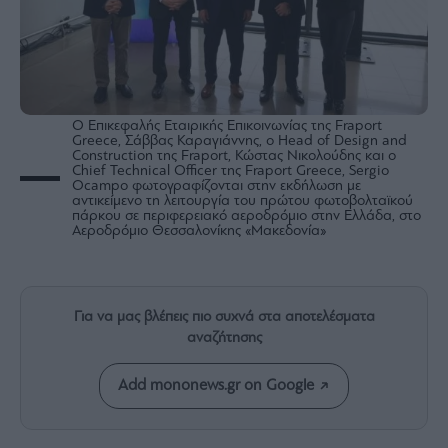
Rumors
ESG
Today
Mononews2030
Άρθρα
Ο Επικεφαλής Εταιρικής Επικοινωνίας της Fraport
Greece, Σάββας Καραγιάννης, ο Head of Design and
Συνεντεύξεις
Construction της Fraport, Κώστας Νικολούδης και ο
Chief Technical Officer της Fraport Greece, Sergio
Ocampo φωτογραφίζονται στην εκδήλωση με
αντικείμενο τη λειτουργία του πρώτου φωτοβολταϊκού
πάρκου σε περιφερειακό αεροδρόμιο στην Ελλάδα, στο
Αεροδρόμιο Θεσσαλονίκης «Μακεδονία»
Les
Bons
Vivants
Για να μας βλέπεις πιο συχνά στα αποτελέσματα
αναζήτησης
Auto
Life
Add mononews.gr on Google
&
Style
Υγεία