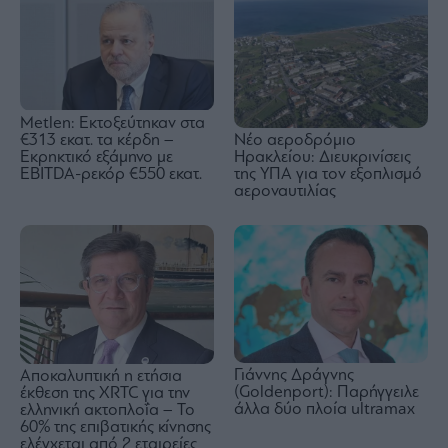
Metlen: Εκτοξεύτηκαν στα
€313 εκατ. τα κέρδη –
Νέο αεροδρόμιο
Εκρηκτικό εξάμηνο με
Ηρακλείου: Διευκρινίσεις
EBITDA-ρεκόρ €550 εκατ.
της ΥΠΑ για τον εξοπλισμό
αεροναυτιλίας
Γιάννης Δράγνης
Αποκαλυπτική η ετήσια
(Goldenport): Παρήγγειλε
έκθεση της XRTC για την
άλλα δύο πλοία ultramax
ελληνική ακτοπλοΐα – Το
60% της επιβατικής κίνησης
ελέγχεται από 2 εταιρείες