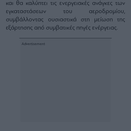
Buy-
και θα καλύπτει τις ενεργειακές ανάγκες των
Hold-
εγκαταστάσεων του αεροδρομίου,
Sell
συμβάλλοντας ουσιαστικά στη μείωση της
The
Value
εξάρτησης από συμβατικές πηγές ενέργειας.
Investor
Crypto
Χρηματιστηριακές
Ανακοινώσεις
Creative
Content
Branded
Content
Reports
&
Branded
Content
Calendar