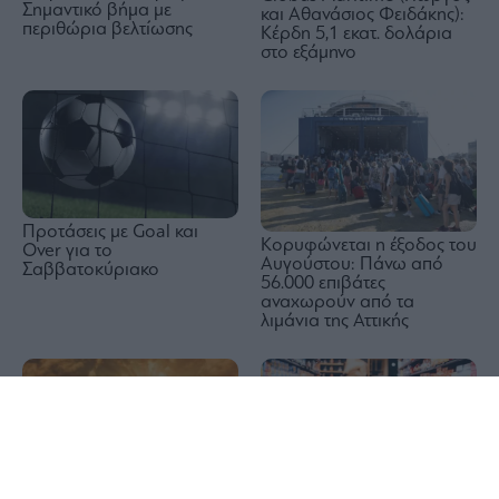
Σημαντικό βήμα με
και Αθανάσιος Φειδάκης):
περιθώρια βελτίωσης
Κέρδη 5,1 εκατ. δολάρια
στο εξάμηνο
Προτάσεις με Goal και
Κορυφώνεται η έξοδος του
Over για το
Αυγούστου: Πάνω από
Σαββατοκύριακο
56.000 επιβάτες
αναχωρούν από τα
λιμάνια της Αττικής
1x