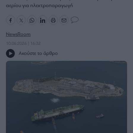
αερίου για ηλεκτροπαραγωγή
Bloomberg
Financial
Times
NewsRoom
10.06.2026 | 16:32
The
Ακούστε το άρθρο
Wiseman
Room
301
My
Story
Media
Winners
&
Losers
Επι-
θετικά