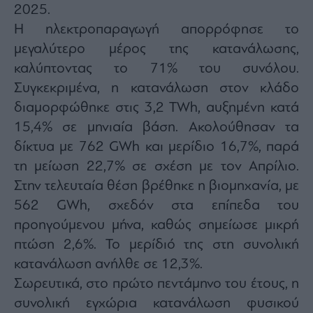
2025.
agree
to
our
Η ηλεκτροπαραγωγή απορρόφησε το
Terms
and
μεγαλύτερο μέρος της κατανάλωσης,
Privacy
Notice.
καλύπτοντας το 71% του συνόλου.
You
can
opt
Συγκεκριμένα, η κατανάλωση στον κλάδο
out
at
διαμορφώθηκε στις 3,2 TWh, αυξημένη κατά
any
time.
15,4% σε μηνιαία βάση. Ακολούθησαν τα
This
site
is
δίκτυα με 762 GWh και μερίδιο 16,7%, παρά
protected
by
τη μείωση 22,7% σε σχέση με τον Απρίλιο.
reCAPTCHA
and
Στην τελευταία θέση βρέθηκε η βιομηχανία, με
the
Google
Privacy
562 GWh, σχεδόν στα επίπεδα του
Policy
and
προηγούμενου μήνα, καθώς σημείωσε μικρή
Terms
of
πτώση 2,6%. Το μερίδιό της στη συνολική
Service
apply.
κατανάλωση ανήλθε σε 12,3%.
Σωρευτικά, στο πρώτο πεντάμηνο του έτους, η
ότητα
ι
συνολική εγχώρια κατανάλωση φυσικού
ίες