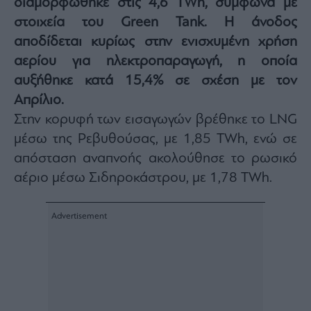
διαμορφώθηκε στις 4,6 TWh, σύμφωνα με
Architecture
στοιχεία του Green Tank. Η άνοδος
&
αποδίδεται κυρίως στην ενισχυμένη χρήση
Design
αερίου για ηλεκτροπαραγωγή, η οποία
Fashion
&
αυξήθηκε κατά 15,4% σε σχέση με τον
Art
Απρίλιο.
Watches
Στην κορυφή των εισαγωγών βρέθηκε το LNG
Yachts
μέσω της Ρεβυθούσας, με 1,85 TWh, ενώ σε
Table
απόσταση αναπνοής ακολούθησε το ρωσικό
For
Two
αέριο μέσω Σιδηροκάστρου, με 1,78 TWh.
Μετοχές
Αγορές
Trader's
book