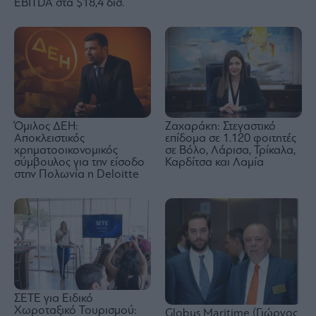
EBITDA στα $18,4 δισ.
Ζαχαράκη: Στεγαστικό
Όμιλος ΔΕΗ:
επίδομα σε 1.120 φοιτητές
Αποκλειστικός
σε Βόλο, Λάρισα, Τρίκαλα,
χρηματοοικονομικός
Καρδίτσα και Λαμία
σύμβουλος για την είσοδο
στην Πολωνία η Deloitte
ΣΕΤΕ για Ειδικό
Χωροταξικό Τουρισμού:
Globus Maritime (Γιώργος