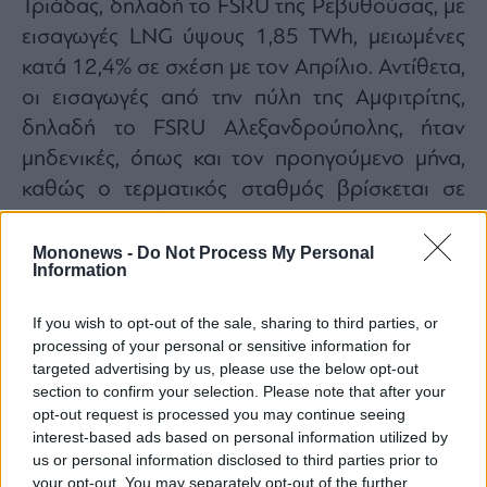
Τριάδας, δηλαδή το FSRU της Ρεβυθούσας, με
εισαγωγές LNG ύψους 1,85 TWh, μειωμένες
κατά 12,4% σε σχέση με τον Απρίλιο. Αντίθετα,
οι εισαγωγές από την πύλη της Αμφιτρίτης,
δηλαδή το FSRU Αλεξανδρούπολης, ήταν
μηδενικές, όπως και τον προηγούμενο μήνα,
καθώς ο τερματικός σταθμός βρίσκεται σε
τρίμηνη περίοδο συντήρησης.
Στη δεύτερη θέση, με μικρή διαφορά, βρέθηκε
Mononews -
Do Not Process My Personal
Information
η πύλη του Σιδηροκάστρου, η οποία αποτελεί
την κύρια είσοδο ρωσικού φυσικού αερίου.
If you wish to opt-out of the sale, sharing to third parties, or
Οι καθαρές εισαγωγές από το σημείο αυτό
processing of your personal or sensitive information for
targeted advertising by us, please use the below opt-out
ανήλθαν σε 1,78 TWh, αυξημένες κατά 35,3%
section to confirm your selection. Please note that after your
σε σχέση με τον Απρίλιο.
opt-out request is processed you may continue seeing
Ακολούθησε η πύλη της Νέας Μεσημβρίας,
interest-based ads based on personal information utilized by
us or personal information disclosed to third parties prior to
μέσω της οποίας εισάγεται αζέρικο αέριο από
your opt-out. You may separately opt-out of the further