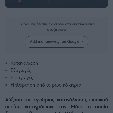
Rumors
ESG
Today
Mononews2030
Για να μας βλέπεις πιο συχνά στα αποτελέσματα
Άρθρα
αναζήτησης
Συνεντεύξεις
Add mononews.gr on Google
Κατανάλωση
Les
Εξαγωγές
Bons
Εισαγωγές
Vivants
Η εξάρτηση από το ρωσικό αέριο
Auto
Life
&
Αύξηση της εγχώριας κατανάλωσης φυσικού
Style
αερίου καταγράφηκε τον Μάιο, η οποία
Υγεία