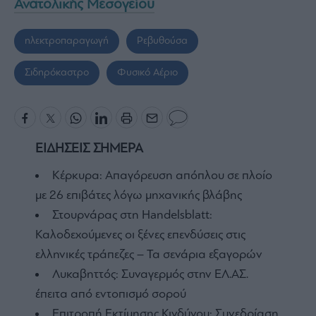
Ανατολικής Μεσογείου
ηλεκτροπαραγωγή
Ρεβυθούσα
Σιδηρόκαστρο
Φυσικό Αέριο
ΕΙΔΗΣΕΙΣ ΣΗΜΕΡΑ
Κέρκυρα: Απαγόρευση απόπλου σε πλοίο
με 26 επιβάτες λόγω μηχανικής βλάβης
Στουρνάρας στη Handelsblatt:
Καλοδεχούμενες οι ξένες επενδύσεις στις
ελληνικές τράπεζες – Τα σενάρια εξαγορών
Λυκαβηττός: Συναγερμός στην ΕΛ.ΑΣ.
έπειτα από εντοπισμό σορού
Επιτροπή Εκτίμησης Κινδύνου: Συνεδρίαση