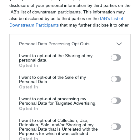
τον αγωγό TAP, με 0,94 TWh. Μηδενικές
disclosure of your personal information by third parties on the
παρέμειναν οι εισαγωγές από την πύλη των
IAB’s list of downstream participants. This information may
also be disclosed by us to third parties on the
IAB’s List of
Κήπων, όπως συμβαίνει από τον Ιανουάριο
Downstream Participants
that may further disclose it to other
του 2024.
third parties.
Personal Data Processing Opt Outs
I want to opt-out of the Sharing of my
personal data.
Opted In
I want to opt-out of the Sale of my
Personal Data.
Opted In
I want to opt-out of processing my
Personal Data for Targeted Advertising.
Opted In
I want to opt-out of Collection, Use,
Retention, Sale, and/or Sharing of my
Personal Data that Is Unrelated with the
Purposes for which it was collected.
Opted In