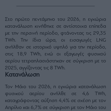
Monocle
Media
Lab
Στο πρώτο πεντάμηνο του 2026, η εγχώρια
κατανάλωση κινήθηκε σε αντίστοιχα επίπεδα
Mononews100
με την περσινή περίοδο, φτάνοντας τις 29,35
TWh. Την ίδια ώρα, οι εισαγωγές LNG
ανήλθαν σε ιστορικό υψηλό για την περίοδο,
Εγγραφείτε
στις 18,9 TWh, ενώ οι εξαγωγές φυσικού
στο
αερίου τετραπλασιάστηκαν σε σύγκριση με το
Newsletter
του
2025, αγγίζοντας τις 8 TWh.
mononews.gr
Κατανάλωση
Τον Μάιο του 2026, η εγχώρια κατανάλωση
φυσικού αερίου ανήλθε σε 4,6 TWh,
By
καταγράφοντας αύξηση 4,4% σε σχέση με τον
submitting
your
Απρίλιο και 6,7% σε σύγκριση με τον Μάιο του
email,
you