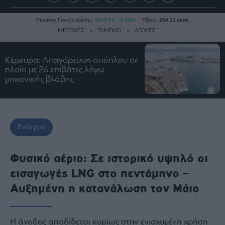
Realtime Γενικός Δείκτης:
2615.07
0.25%
Τζίρος:
204.31 εκατ.
ΜΕΤΟΧΕΣ
ΤΑΜΠΛΟ
ΑΓΟΡΕΣ
Κέρκυρα: Απαγόρευση απόπλου σε
Ειδήσεις
πλοίο με 26 επιβάτες λόγω
μηχανικής βλάβης
Οικονομία
Business
Τράπεζες
Ναυτιλία
Ενέργεια
Real
Estate
Φυσικό αέριο: Σε ιστορικό υψηλό οι
Ενέργεια
εισαγωγές LNG στο πεντάμηνο –
Πολιτική
Αυξημένη η κατανάλωση τον Μάιο
Πολιτισμός
Κοινωνία
Η άνοδος αποδίδεται κυρίως στην ενισχυμένη χρήση
Law