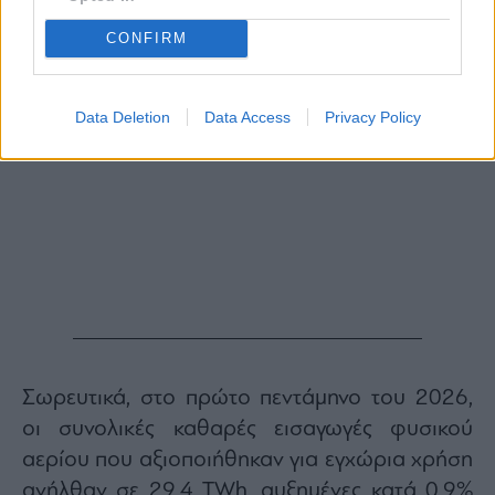
CONFIRM
Data Deletion
Data Access
Privacy Policy
Σωρευτικά, στο πρώτο πεντάμηνο του 2026,
οι συνολικές καθαρές εισαγωγές φυσικού
αερίου που αξιοποιήθηκαν για εγχώρια χρήση
ανήλθαν σε 29,4 TWh, αυξημένες κατά 0,9%