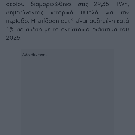
αερίου διαμορφώθηκε στις 29,35 TWh,
ας
οι
σημειώνοντας ιστορικό υψηλό για την
ήσης
περίοδο. Η επίδοση αυτή είναι αυξημένη κατά
1% σε σχέση με το αντίστοιχο διάστημα του
4
news.gr
2025.
ghts
rved