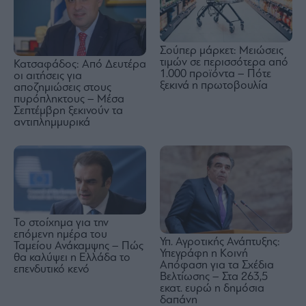
Σούπερ μάρκετ: Μειώσεις
τιμών σε περισσότερα από
Κατσαφάδος: Από Δευτέρα
1.000 προϊόντα – Πότε
οι αιτήσεις για
ξεκινά η πρωτοβουλία
αποζημιώσεις στους
πυρόπληκτους – Μέσα
Σεπτέμβρη ξεκινούν τα
αντιπλημμυρικά
Το στοίχημα για την
επόμενη ημέρα του
Υπ. Αγροτικής Ανάπτυξης:
Ταμείου Ανάκαμψης – Πώς
Υπεγράφη η Κοινή
θα καλύψει η Ελλάδα το
Απόφαση για τα Σχέδια
επενδυτικό κενό
Βελτίωσης – Στα 263,5
εκατ. ευρώ η δημόσια
δαπάνη