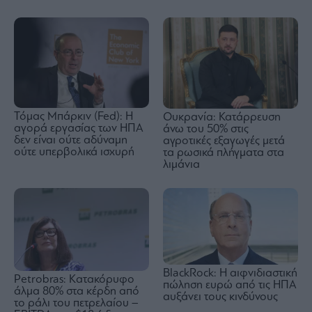
Τόμας Μπάρκιν (Fed): Η
Ουκρανία: Κατάρρευση
αγορά εργασίας των ΗΠΑ
άνω του 50% στις
δεν είναι ούτε αδύναμη
αγροτικές εξαγωγές μετά
ούτε υπερβολικά ισχυρή
τα ρωσικά πλήγματα στα
λιμάνια
BlackRock: Η αιφνιδιαστική
Petrobras: Kατακόρυφο
πώληση ευρώ από τις ΗΠΑ
άλμα 80% στα κέρδη από
αυξάνει τους κινδύνους
το ράλι του πετρελαίου –