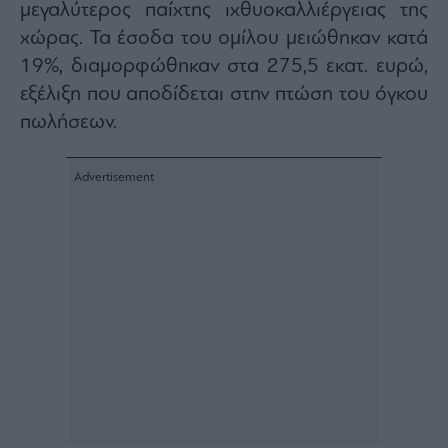
Buy-
μεγαλύτερος παίχτης ιχθυοκαλλιέργειας της
Hold-
χώρας. Τα έσοδα του ομίλου μειώθηκαν κατά
Sell
19%, διαμορφώθηκαν στα 275,5 εκατ. ευρώ,
The
Value
εξέλιξη που αποδίδεται στην πτώση του όγκου
Investor
πωλήσεων.
Crypto
Χρηματιστηριακές
Ανακοινώσεις
Creative
Content
Branded
Content
Reports
&
Branded
Content
Calendar