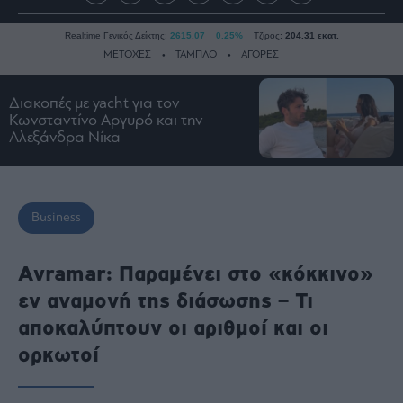
Realtime Γενικός Δείκτης:
2615.07
0.25%
Τζίρος:
204.31 εκατ.
ΜΕΤΟΧΕΣ
ΤΑΜΠΛΟ
ΑΓΟΡΕΣ
Διακοπές με yacht για τον
Ειδήσεις
Κωνσταντίνο Αργυρό και την
Αλεξάνδρα Νίκα
Οικονομία
Business
Τράπεζες
Business
Ναυτιλία
Real
Avramar: Παραμένει στο «κόκκινο»
Estate
εν αναμονή της διάσωσης – Τι
Ενέργεια
Πολιτική
αποκαλύπτουν οι αριθμοί και οι
Πολιτισμός
ορκωτοί
Κοινωνία
Law