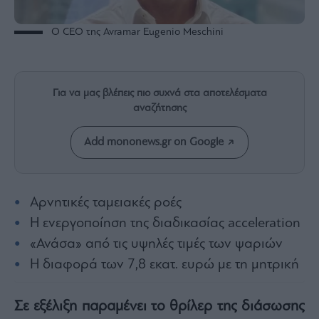
Rumors
ESG
O CEO της Avramar Eugenio Meschini
Today
Mononews2030
Άρθρα
Για να μας βλέπεις πιο συχνά στα αποτελέσματα
Συνεντεύξεις
αναζήτησης
Add mononews.gr on Google
Les
Αρνητικές ταμειακές ροές
Bons
Η ενεργοποίηση της διαδικασίας acceleration
Vivants
«Ανάσα» από τις υψηλές τιμές των ψαριών
Auto
Η διαφορά των 7,8 εκατ. ευρώ με τη μητρική
Life
&
Style
Σε εξέλιξη παραμένει το θρίλερ της διάσωσης
Υγεία