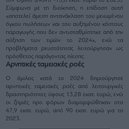
τον Όμιλο (έναντι -13,8 εκατ. ευρώ το 2023).
ας
Σύμφωνα με τη διοίκηση, η επίδοση αυτή
οι
ήσης
«αποτελεί άμεση αντανάκλαση του μειωμένου
όγκου πωλήσεων και του αυξημένου κόστους
4
παραγωγής που δεν αντισταθμίστηκε από την
news.gr
ghts
αύξηση των τιμών το 2024», ενώ τα
rved
προβλήματα ρευστότητας λειτούργησαν ως
πρόσθετος παράγοντας πίεσης.
Αρνητικές ταμειακές ροές
Ο όμιλος κατά το 2024 δημιούργησε
αρνητικές ταμειακές ροές από λειτουργικές
δραστηριότητες ύψους 13,28 εκατ. ευρώ, ενώ
οι ζημιές προ φόρων διαμορφώθηκαν στα
47,9 εκατ. ευρώ, από 90 εκατ. ευρώ για το
2023.