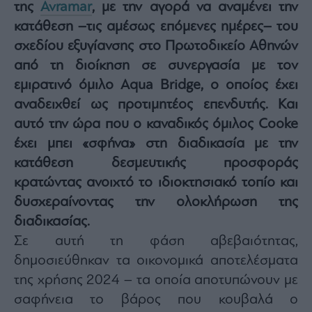
της
Avramar
, με την αγορά να αναμένει την
Architecture
κατάθεση –τις αμέσως επόμενες ημέρες– του
&
Design
σχεδίου εξυγίανσης στο Πρωτοδικείο Αθηνών
Fashion
από τη διοίκηση σε συνεργασία με τον
&
εμιρατινό όμιλο Aqua Bridge, ο οποίος έχει
Art
αναδειχθεί ως προτιμητέος επενδυτής. Και
Watches
αυτό την ώρα που ο καναδικός όμιλος Cooke
Yachts
έχει μπει «σφήνα» στη διαδικασία με την
Table
For
κατάθεση δεσμευτικής προσφοράς
Two
κρατώντας ανοιχτό το ιδιοκτησιακό τοπίο και
δυσχεραίνοντας την ολοκλήρωση της
διαδικασίας.
Σε αυτή τη φάση αβεβαιότητας,
Μετοχές
δημοσιεύθηκαν τα οικονομικά αποτελέσματα
Αγορές
της χρήσης 2024 – τα οποία αποτυπώνουν με
Trader's
book
σαφήνεια το βάρος που κουβαλά ο