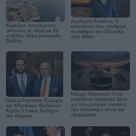
Δημήτρης Κοκκίνης: Ο
Κέρκυρα: Απαγόρευση
καπετάνιος που πλοήγησε
απόπλου σε πλοίο με 26
το σκάφος του Οδυσσέα
επιβάτες λόγω μηχανικής
στην Ιθάκη
βλάβης
Μαύρη Θάλασσα: Η πιο
επικίνδυνη θαλάσσια ζώνη
Globus Maritime (Γιώργος
για την εμπορική ναυτιλία,
και Αθανάσιος Φειδάκης):
στο στόχαστρο πλοία και
Κέρδη 5,1 εκατ. δολάρια
πληρώματα
στο εξάμηνο