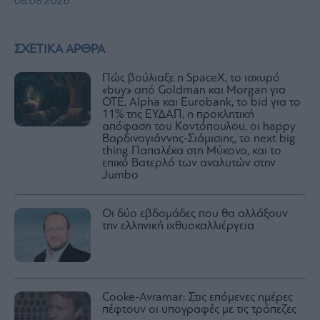
08.08.2026
ΣΧΕΤΙΚΑ ΑΡΘΡΑ
Πώς βούλιαξε η SpaceX, το ισχυρό
«buy» από Goldman και Morgan για
ΟΤΕ, Alpha και Eurobank, το bid για το
11% της ΕΥΔΑΠ, η προκλητική
απόφαση του Κοντόπουλου, οι happy
Βαρδινογιάννης-Σιάμισιης, τo next big
thing Παπαλέκα στη Μύκονο, και το
επικό Βατερλό των αναλυτών στην
Jumbo
Οι δύο εβδομάδες που θα αλλάξουν
την ελληνική ιχθυοκαλλιέργεια
Cooke-Avramar: Στις επόμενες ημέρες
πέφτουν οι υπογραφές με τις τράπεζες