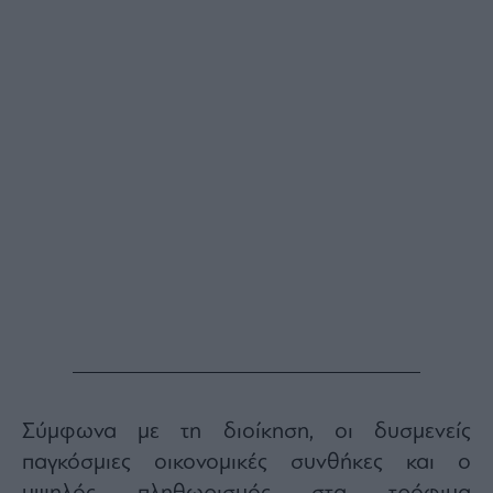
Monocle
Media
Lab
Mononews100
Εγγραφείτε
στο
Newsletter
του
mononews.gr
Σύμφωνα με τη διοίκηση, οι δυσμενείς
By
submitting
παγκόσμιες οικονομικές συνθήκες και ο
your
email,
you