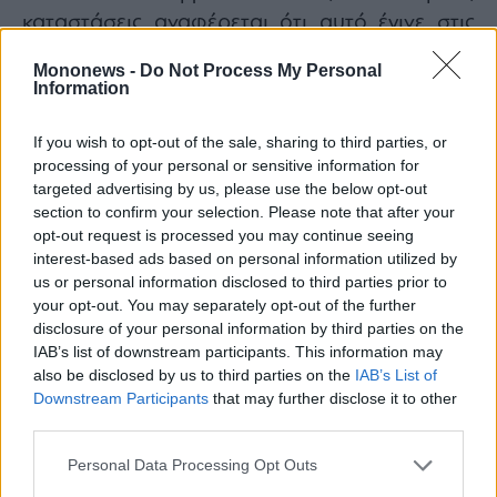
καταστάσεις αναφέρεται ότι αυτό έγινε στις
16 Ιουλίου 2025, καθιστώντας τα υφιστάμενα
Mononews -
Do Not Process My Personal
oμολογιακά δάνεια άμεσα ληξιπρόθεσμα και
Information
απαιτητά. Σημειώνεται ότι οι τράπεζες είχαν σε
If you wish to opt-out of the sale, sharing to third parties, or
ενέχυρο τις μετοχές του Ομίλου και, κατόπιν
processing of your personal or sensitive information for
της παραπάνω επίσπευσης, απέκτησαν άμεσα
targeted advertising by us, please use the below opt-out
και αυτοδίκαια όλα τα δικαιώματα ψήφου. Στη
section to confirm your selection. Please note that after your
opt-out request is processed you may continue seeing
συνέχεια, στις 18 Ιουλίου 2025 συγκάλεσαν
interest-based ads based on personal information utilized by
έκτακτη Γενική Συνέλευση με θέμα, μεταξύ
us or personal information disclosed to third parties prior to
άλλων, την εκλογή νέου ΔΣ, κατά την οποία
your opt-out. You may separately opt-out of the further
disclosure of your personal information by third parties on the
εξέλεξαν τα ίδια προϋπάρχοντα μέλη.
IAB’s list of downstream participants. This information may
Παράλληλα, οι τράπεζες δεν έχουν προβεί σε
also be disclosed by us to third parties on the
IAB’s List of
δέσμευση των τραπεζικών λογαριασμών των
Downstream Participants
that may further disclose it to other
third parties.
Ελληνικών εταιρειών του ομίλου Avramar,
διευκολύνοντας με τον τρόπο αυτό την ομαλή
Personal Data Processing Opt Outs
συνέχιση των δραστηριοτήτων τους. Στις 16