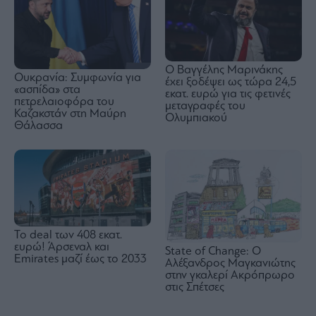
Ο Βαγγέλης Μαρινάκης
Ουκρανία: Συμφωνία για
έχει ξοδέψει ως τώρα 24,5
«ασπίδα» στα
εκατ. ευρώ για τις φετινές
πετρελαιοφόρα του
μεταγραφές του
Καζακστάν στη Μαύρη
Ολυμπιακού
Θάλασσα
To deal των 408 εκατ.
ευρώ! Άρσεναλ και
State of Change: Ο
Emirates μαζί έως το 2033
Αλέξανδρος Μαγκανιώτης
στην γκαλερί Ακρόπρωρο
στις Σπέτσες