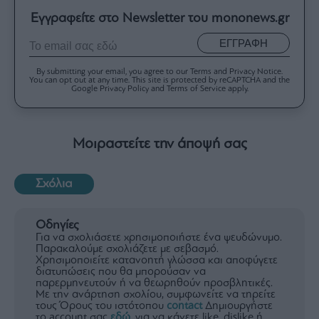
Εγγραφείτε στο Newsletter του mononews.gr
ΕΓΓΡΑΦΗ
By submitting your email, you agree to our Terms and Privacy Notice.
You can opt out at any time. This site is protected by reCAPTCHA and the
Google Privacy Policy and Terms of Service apply.
Μοιραστείτε την άποψή σας
Σχόλια
Οδηγίες
Για να σχολιάσετε χρησιμοποιήστε ένα ψευδώνυμο.
Παρακαλούμε σχολιάζετε με σεβασμό.
Χρησιμοποιείτε κατανοητή γλώσσα και αποφύγετε
διατυπώσεις που θα μπορούσαν να
παρερμηνευτούν ή να θεωρηθούν προσβλητικές.
Με την ανάρτηση σχολίου, συμφωνείτε να τηρείτε
τους Όρους του ιστότοπου
contact
Δημιουργήστε
το account σας
εδώ
, για να κάνετε like, dislike ή