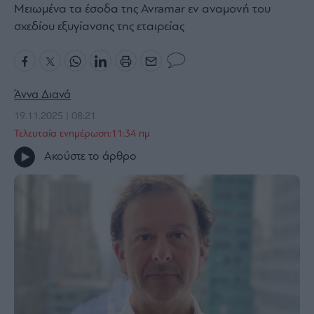
Μειωμένα τα έσοδα της Avramar εν αναμονή του
Bloomberg
σχεδίου εξυγίανσης της εταιρείας
Financial
Times
Άννα Διανά
19.11.2025 | 08:21
The
Wiseman
Τελευταία ενημέρωση:11:34 πμ
Room
Ακούστε το άρθρο
301
My
Story
Media
Winners
&
Losers
Επι-
θετικά