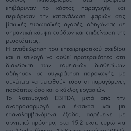
υψηλός πληθωρισμός στα τρόφιμα
agree
to
επιβάρυναν το κόστος παραγωγής και
our
Terms
περιόρισαν την κατανάλωση ψαριών στις
and
Privacy
βασικές ευρωπαϊκές αγορές, οδηγώντας σε
Notice.
You
can
σημαντική κάμψη εσόδων και επιδείνωση της
opt
out
ρευστότητας.
at
any
Η αναθεώρηση του επιχειρηματικού σχεδίου
time.
This
site
και η επιλογή να δοθεί προτεραιότητα στη
is
protected
διαχείριση των ταμειακών διαθεσίμων
by
reCAPTCHA
οδήγησαν σε συγκράτηση παραγωγής, με
and
the
Google
συνέπεια να μειωθούν τόσο οι παραγόμενες
Privacy
Policy
ποσότητες όσο και ο κύκλος εργασιών.
and
Terms
Το λειτουργικό EBITDA, μετά από την
of
Service
apply.
αναπροσαρμογή για έκτακτα και μη
επαναλαμβανόμενα έξοδα, παρέμεινε με
ότητα
αρνητικό πρόσημο, στα 15,2 εκατ. ευρώ για
ι
ίες