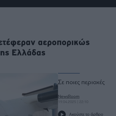
ου
r
ail,
s and
μετέφεραν αεροπορικώς
n opt
te is
CHA
της Ελλάδας
acy
rvice
Σε ποιες περιοχές
NewsRoom
19.04.2025 | 22:10
Ακούστε το άρθρο