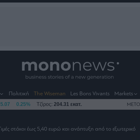
nt
t
t
Πολιτική
The Wiseman
Les Bons Vivants
Markets
5.07
0.25%
Τζίρος:
204.31 εκατ.
ΜΕΤΟ
Τιμές στόχοι έως 5,40 ευρώ και ανάπτυξη από το εξωτερικό
το