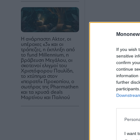
Mononew
H ανάρπαστη Aktor, οι
υπέροχες «3» και οι
If you wish 
τράπεζες, η έκπληξη από
το fund Millennium, η
sensitive in
βράβευση Μεγάλου, οι
confirm you
σκοτεινοί ελιγμοί του
continue se
Χριστόφορου Παυλίδη,
information 
το χτύπημα στον
«πειρατή» Προκοπίου, ο
further disc
σωτήρας της Pharmathen
participants
και τα χρυσά deals
Downstream 
Μαρτίνου και Παληού
Persona
I want t