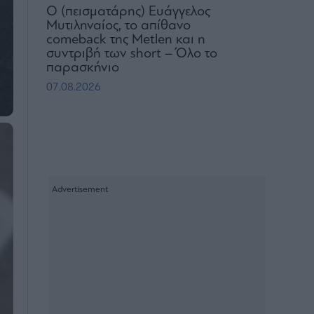
Ο (πεισματάρης) Ευάγγελος
Μυτιληναίος, το απίθανο
comeback της Μetlen και η
συντριβή των short – Όλο το
παρασκήνιο
07.08.2026