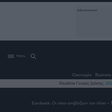
Ειδήσεις
Creative Conte
Οικονομία
The
Μετοχές
Branded Conten
Wiseman
Les
Business
Αγορές
Reports &
Bons
Room
Branded Conten
Vivants
301
Calendar
Τράπεζες
Trader's
book
Auto
My
Monocle Media
Menu
Ναυτιλία
Story
Lab
Buy-
Life
Hold-
Real
&
Media
Sell
Estate
Style
Οικονομία
Business
Winners
The
Ενέργεια
Realtime Γενικός Δείκτης:
261
Υγεία
Mononews100
&
Value
Losers
Investor
Πολιτική
Architecture
&
Επι-
Crypto
Design
Eurobank: Οι οίκοι ανεβάζουν τον πήχη – 
Πολιτισμός
θετικά
Χρηματιστηριακές
Εγγραφείτε σ