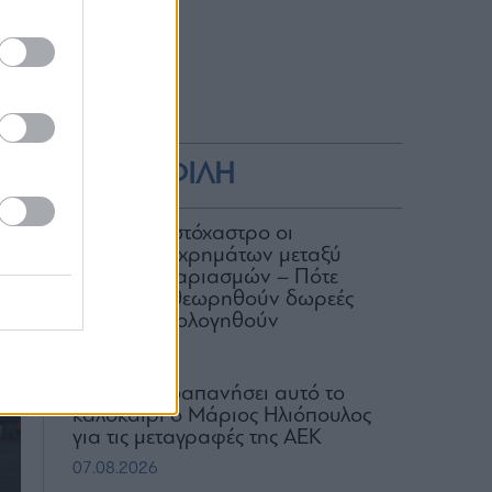
ες
,
ΔΗΜΟΦΙΛΗ
ΑΑΔΕ: Στο στόχαστρο οι
μεταφορές χρημάτων μεταξύ
κοινών λογαριασμών – Πότε
μπορεί να θεωρηθούν δωρεές
και να φορολογηθούν
07.08.2026
Πόσα έχει δαπανήσει αυτό το
καλοκαίρι ο Μάριος Ηλιόπουλος
για τις μεταγραφές της ΑΕΚ
07.08.2026