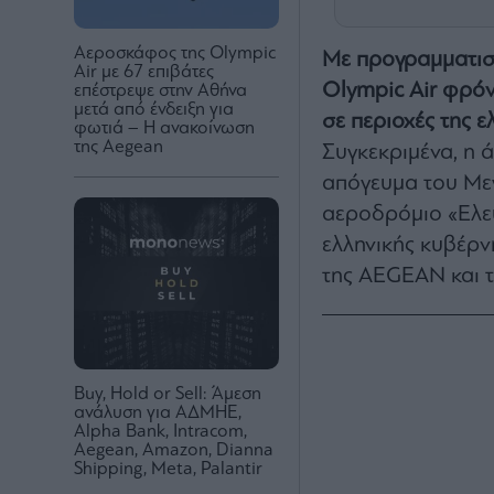
Αεροσκάφος της Olympic
Με προγραμματισμέ
Air με 67 επιβάτες
Olympic Air φρόν
επέστρεψε στην Αθήνα
μετά από ένδειξη για
σε περιοχές της ε
φωτιά – Η ανακοίνωση
της Aegean
Συγκεκριμένα, η 
απόγευμα του Με
αεροδρόμιο «Ελευ
ελληνικής κυβέρν
της AEGEAN και τ
Buy, Hold or Sell: Άμεση
ανάλυση για ΑΔΜΗΕ,
Αlpha Bank, Intracom,
Aegean, Amazon, Dianna
Shipping, Meta, Palantir