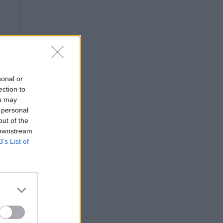
sonal or
ection to
ou may
 personal
out of the
 downstream
B’s List of