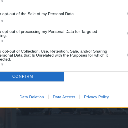
In
o opt-out of the Sale of my Personal Data.
γιο Φως μεταφέρθηκε, όπως κάθε χρόνο, με
In
ς, αλλά και έκτακτες, ειδικές πτήσεις προς διάφορ
to opt-out of processing my Personal Data for Targeted
ing.
ας, όπως τη
Θεσσαλονίκη, τη Ζάκυνθο, τα Ιωάννινα
In
Λήμνο, τη Σαντορίνη, τα Χανιά, τη Λάρισα, την
o opt-out of Collection, Use, Retention, Sale, and/or Sharing
μο και την Κω.
ersonal Data that Is Unrelated with the Purposes for which it
lected.
In
CONFIRM
Data Deletion
Data Access
Privacy Policy