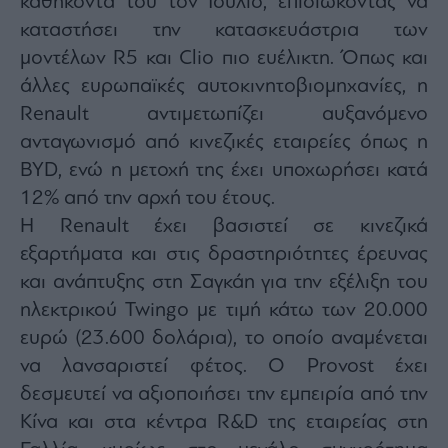
καθήκοντά του τον Ιούλιο, επιδιώκοντας να
Monocle
Media
καταστήσει την κατασκευάστρια των
Lab
μοντέλων R5 και Clio πιο ευέλικτη. Όπως και
άλλες ευρωπαϊκές αυτοκινητοβιομηχανίες, η
Renault αντιμετωπίζει αυξανόμενο
Mononews100
ανταγωνισμό από κινεζικές εταιρείες όπως η
BYD, ενώ η μετοχή της έχει υποχωρήσει κατά
12% από την αρχή του έτους.
Εγγραφείτε
Η Renault έχει βασιστεί σε κινεζικά
στο
εξαρτήματα και στις δραστηριότητες έρευνας
Newsletter
του
και ανάπτυξης στη Σαγκάη για την εξέλιξη του
mononews.gr
ηλεκτρικού Twingo με τιμή κάτω των 20.000
ευρώ (23.600 δολάρια), το οποίο αναμένεται
να λανσαριστεί φέτος. Ο Provost έχει
δεσμευτεί να αξιοποιήσει την εμπειρία από την
By
submitting
Κίνα και στα κέντρα R&D της εταιρείας στη
your
email,
you