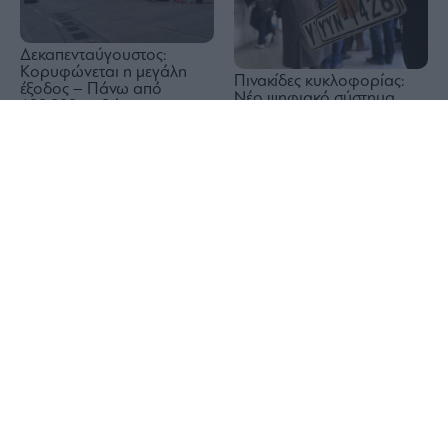
Δεκαπενταύγουστος:
Κορυφώνεται η μεγάλη
Πινακίδες κυκλοφορίας:
έξοδος – Πάνω από
Νέο ψηφιακό σύστημα
129.000 επιβάτες στα
βάζει τέλος στις
λιμάνια
1x
καθυστερήσεις
Πεντάγωνο: Πιέζει τις
αμυντικές εταιρείες να
επιταχύνουν την παραγωγή
Φωτιές: Σε «Red Code»
όπλων
Αττική και πολλές περιοχές
της χώρας – Πού υπάρχει
πολύ υψηλός κίνδυνος