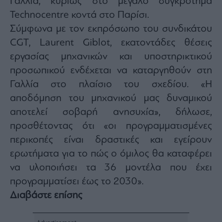
Γαλλία, κυρίως στο μεγάλο συγκρότημα
agree
to
Technocentre κοντά στο Παρίσι.
our
Terms
Σύμφωνα με τον εκπρόσωπο του συνδικάτου
and
Privacy
CGT, Laurent Giblot, εκατοντάδες θέσεις
Notice.
You
can
εργασίας μηχανικών και υποστηρικτικού
opt
out
προσωπικού ενδέχεται να καταργηθούν στη
at
any
Γαλλία στο πλαίσιο του σχεδίου. «Η
time.
This
site
αποδόμηση του μηχανικού μας δυναμικού
is
protected
αποτελεί σοβαρή ανησυχία», δήλωσε,
by
reCAPTCHA
προσθέτοντας ότι «οι προγραμματισμένες
and
the
Google
περικοπές είναι δραστικές και εγείρουν
Privacy
Policy
ερωτήματα για το πώς ο όμιλος θα καταφέρει
and
Terms
να υλοποιήσει τα 36 μοντέλα που έχει
of
Service
apply.
προγραμματίσει έως το 2030».
Διαβάστε επίσης
ότητα
ι
ίες