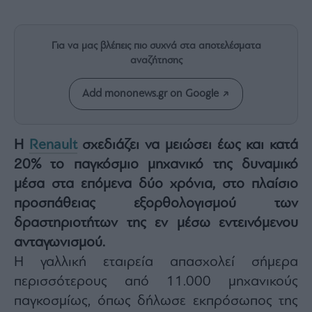
Rumors
ESG
Today
Για να μας βλέπεις πιο συχνά στα αποτελέσματα
Mononews2030
αναζήτησης
Άρθρα
Add mononews.gr on Google
Συνεντεύξεις
Η
Renault
σχεδιάζει να μειώσει έως και κατά
20% το παγκόσμιο μηχανικό της δυναμικό
μέσα στα επόμενα δύο χρόνια, στο πλαίσιο
Les
προσπάθειας εξορθολογισμού των
Bons
Vivants
δραστηριοτήτων της εν μέσω εντεινόμενου
Auto
ανταγωνισμού.
Life
Η γαλλική εταιρεία απασχολεί σήμερα
&
περισσότερους από 11.000 μηχανικούς
Style
παγκοσμίως, όπως δήλωσε εκπρόσωπος της
Υγεία