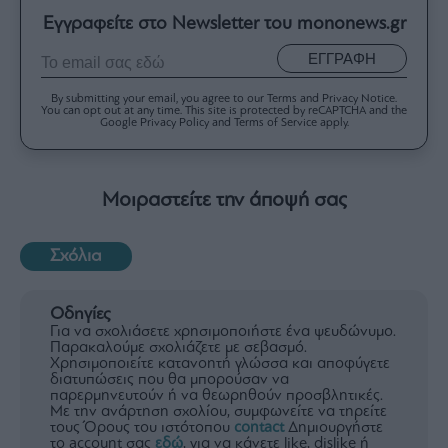
Εγγραφείτε στο Newsletter του mononews.gr
ΕΓΓΡΑΦΗ
By submitting your email, you agree to our Terms and Privacy Notice.
You can opt out at any time. This site is protected by reCAPTCHA and the
Google Privacy Policy and Terms of Service apply.
Μοιραστείτε την άποψή σας
Σχόλια
Οδηγίες
Για να σχολιάσετε χρησιμοποιήστε ένα ψευδώνυμο.
Παρακαλούμε σχολιάζετε με σεβασμό.
Χρησιμοποιείτε κατανοητή γλώσσα και αποφύγετε
διατυπώσεις που θα μπορούσαν να
παρερμηνευτούν ή να θεωρηθούν προσβλητικές.
Με την ανάρτηση σχολίου, συμφωνείτε να τηρείτε
τους Όρους του ιστότοπου
contact
Δημιουργήστε
το account σας
εδώ
, για να κάνετε like, dislike ή