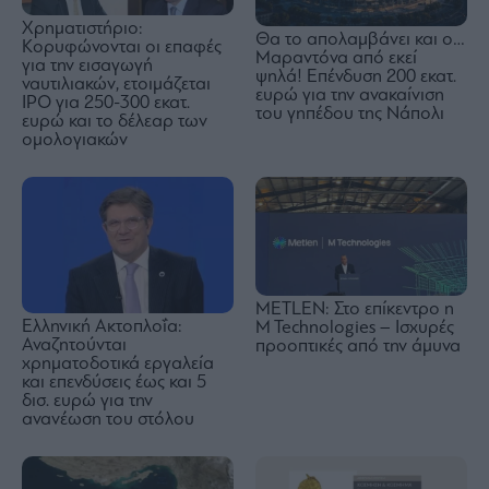
Χρηματιστήριο:
Θα το απολαμβάνει και ο…
Κορυφώνονται οι επαφές
Μαραντόνα από εκεί
για την εισαγωγή
ψηλά! Επένδυση 200 εκατ.
ναυτιλιακών, ετοιμάζεται
ευρώ για την ανακαίνιση
IPO για 250-300 εκατ.
του γηπέδου της Νάπολι
ευρώ και το δέλεαρ των
ομολογιακών
METLEN: Στο επίκεντρο η
Ελληνική Ακτοπλοΐα:
M Technologies – Ισχυρές
Αναζητούνται
προοπτικές από την άμυνα
χρηματοδοτικά εργαλεία
και επενδύσεις έως και 5
δισ. ευρώ για την
ανανέωση του στόλου