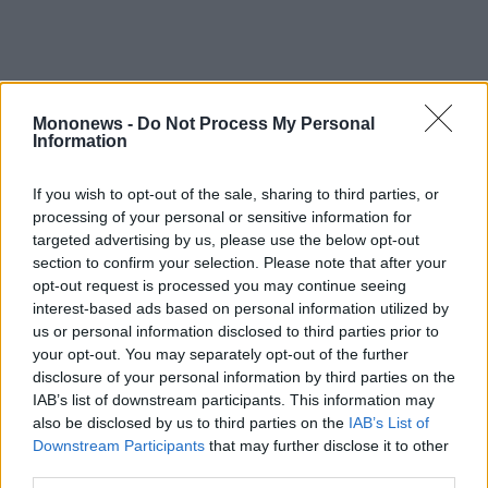
Mononews -
Do Not Process My Personal
Information
If you wish to opt-out of the sale, sharing to third parties, or
processing of your personal or sensitive information for
Ηνωμένο Βασίλειο: Περικοπές 3,5 δισ. λιρών
targeted advertising by us, please use the below opt-out
section to confirm your selection. Please note that after your
στις ένοπλες δυνάμεις εν μέσω προετοιμασίας
opt-out request is processed you may continue seeing
για πόλεμο
interest-based ads based on personal information utilized by
Walt Disney: Ο νέος CEO ξεκίνησε τις
us or personal information disclosed to third parties prior to
your opt-out. You may separately opt-out of the further
οργανωτικές αλλαγές καταργώντας 1.000
disclosure of your personal information by third parties on the
θέσεις
IAB’s list of downstream participants. This information may
Kering: Υποχώρηση 8% στις πωλήσεις της
also be disclosed by us to third parties on the
IAB’s List of
Downstream Participants
that may further disclose it to other
Gucci στο πρώτο τρίμηνο
third parties.