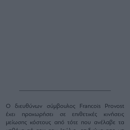
Buy-
Hold-
Sell
The
Value
Investor
Crypto
Χρηματιστηριακές
Ανακοινώσεις
Creative
Content
Branded
Content
Reports
Ο διευθύνων σύμβουλος Francois Provost
&
Branded
έχει προχωρήσει σε επιθετικές κινήσεις
Content
μείωσης κόστους από τότε που ανέλαβε τα
Calendar