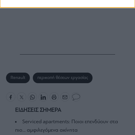
Renault
περικοπή θέσεων εργασίας
ΕΙΔΗΣΕΙΣ ΣΗΜΕΡΑ
Serviced apartments: Ποιοι επενδύουν στα
πιο… αμφιλεγόμενα ακίνητα