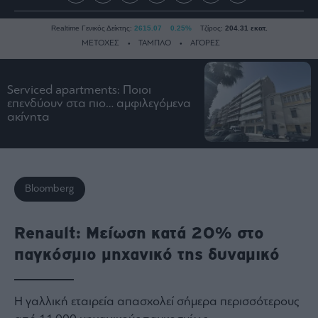
Realtime Γενικός Δείκτης:
2615.07
0.25%
Τζίρος:
204.31 εκατ.
ΜΕΤΟΧΕΣ
ΤΑΜΠΛΟ
ΑΓΟΡΕΣ
Serviced apartments: Ποιοι
Ειδήσεις
επενδύουν στα πιο… αμφιλεγόμενα
ακίνητα
Οικονομία
Business
Τράπεζες
Ναυτιλία
Bloomberg
Real
Estate
Renault: Μείωση κατά 20% στο
Ενέργεια
παγκόσμιο μηχανικό της δυναμικό
Πολιτική
Πολιτισμός
Κοινωνία
Η γαλλική εταιρεία απασχολεί σήμερα περισσότερους
Law