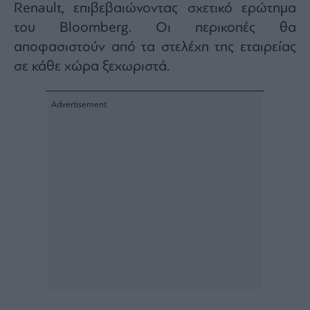
Renault, επιβεβαιώνοντας σχετικό ερώτημα
Architecture
του Bloomberg. Οι περικοπές θα
&
Design
αποφασιστούν από τα στελέχη της εταιρείας
Fashion
σε κάθε χώρα ξεχωριστά.
&
Art
Watches
Yachts
Table
For
Two
Μετοχές
Αγορές
Trader's
book