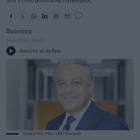
από 11.000 μηχανικούς παγκοσμίως
Bloomberg
Financial
Times
Bloomberg
14.04.2026 | 20:43
Ακούστε το άρθρο
The
Wiseman
Room
301
My
Story
Media
Winners
&
Losers
Επι-
Λούκα Ντε Μέο, CEO Renault
θετικά