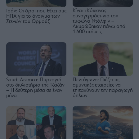
Κίνα: «Κόκκινος
Ιράν: Οι όροι που θέτει στις
συναγερμός» για τον
ΗΠΑ για το άνοιγμα των
τυφώνα Ντόλφιν –
Στενών του Ορμούζ
Ακυρώθηκαν πάνω από
1.600 πτήσεις
Saudi Aramco: Πυρκαγιά
Πεντάγωνο: Πιέζει τις
στο διυλιστήριο της Τζαζάν
αμυντικές εταιρείες να
– Η δεύτερη μέσα σε έναν
επιταχύνουν την παραγωγή
μήνα
όπλων