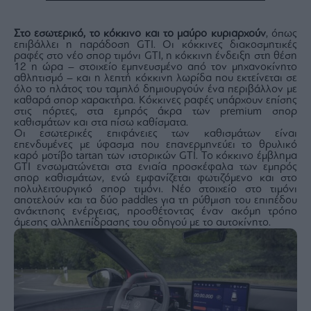
Στο εσωτερικό, το κόκκινο και το μαύρο κυριαρχούν
, όπως
επιβάλλει η παράδοση GTI. Οι κόκκινες διακοσμητικές
ραφές στο νέο σπορ τιμόνι GTI, η κόκκινη ένδειξη στη θέση
12 η ώρα – στοιχείο εμπνευσμένο από τον μηχανοκίνητο
αθλητισμό – και η λεπτή κόκκινη λωρίδα που εκτείνεται σε
όλο το πλάτος του ταμπλό δημιουργούν ένα περιβάλλον με
καθαρά σπορ χαρακτήρα. Κόκκινες ραφές υπάρχουν επίσης
στις πόρτες, στα εμπρός άκρα των premium σπορ
καθισμάτων και στα πίσω καθίσματα.
Οι εσωτερικές επιφάνειες των καθισμάτων είναι
επενδυμένες με ύφασμα που επανερμηνεύει το θρυλικό
καρό μοτίβο tartan των ιστορικών GTI. Το κόκκινο έμβλημα
GTI ενσωματώνεται στα ενιαία προσκέφαλα των εμπρός
σπορ καθισμάτων, ενώ εμφανίζεται φωτιζόμενο και στο
πολυλειτουργικό σπορ τιμόνι. Νέο στοιχείο στο τιμόνι
αποτελούν και τα δύο paddles για τη ρύθμιση του επιπέδου
ανάκτησης ενέργειας, προσθέτοντας έναν ακόμη τρόπο
άμεσης αλληλεπίδρασης του οδηγού με το αυτοκίνητο.