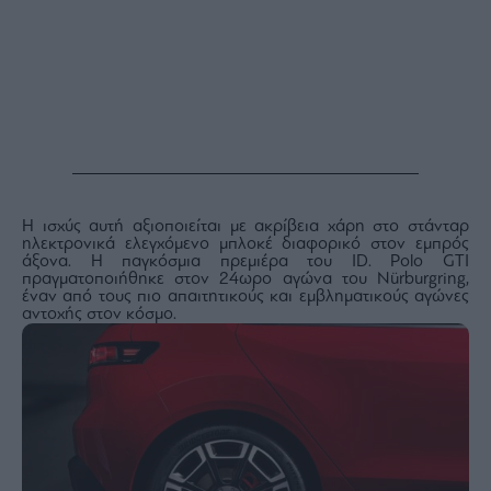
Buy-
Hold-
Sell
The
Value
Investor
Crypto
Χρηματιστηριακές
Ανακοινώσεις
Η ισχύς αυτή αξιοποιείται με ακρίβεια χάρη στο στάνταρ
ηλεκτρονικά ελεγχόμενο μπλοκέ διαφορικό στον εμπρός
άξονα. Η παγκόσμια πρεμιέρα του ID. Polo GTI
Creative
πραγματοποιήθηκε στον 24ωρο αγώνα του Nürburgring,
Content
έναν από τους πιο απαιτητικούς και εμβληματικούς αγώνες
αντοχής στον κόσμο.
Branded
Content
Reports
&
Branded
Content
Calendar