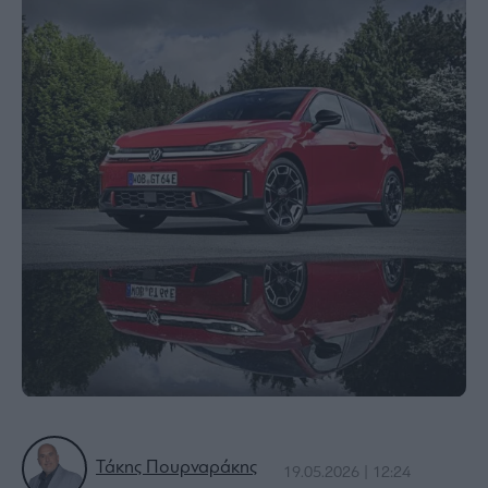
Bloomberg
Financial
Times
The
Wiseman
Room
301
My
Story
Media
Winners
&
Losers
Επι-
Τάκης Πουρναράκης
θετικά
19.05.2026 | 12:24