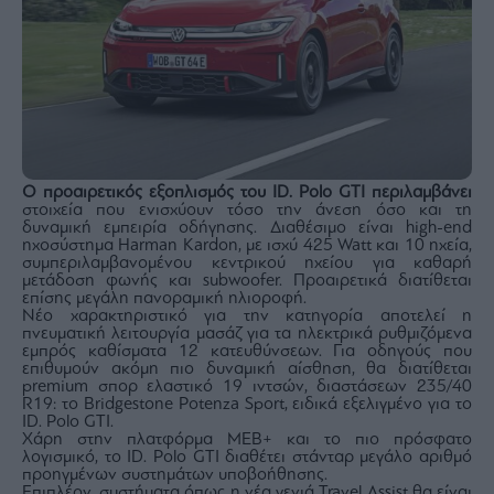
Ο προαιρετικός εξοπλισμός του ID. Polo GTI περιλαμβάνει
στοιχεία που ενισχύουν τόσο την άνεση όσο και τη
δυναμική εμπειρία οδήγησης. Διαθέσιμο είναι high-end
ηχοσύστημα Harman Kardon, με ισχύ 425 Watt και 10 ηχεία,
συμπεριλαμβανομένου κεντρικού ηχείου για καθαρή
μετάδοση φωνής και subwoofer. Προαιρετικά διατίθεται
επίσης μεγάλη πανοραμική ηλιοροφή.
Νέο χαρακτηριστικό για την κατηγορία αποτελεί η
πνευματική λειτουργία μασάζ για τα ηλεκτρικά ρυθμιζόμενα
εμπρός καθίσματα 12 κατευθύνσεων. Για οδηγούς που
επιθυμούν ακόμη πιο δυναμική αίσθηση, θα διατίθεται
premium σπορ ελαστικό 19 ιντσών, διαστάσεων 235/40
R19: το Bridgestone Potenza Sport, ειδικά εξελιγμένο για το
ID. Polo GTI.
Χάρη στην πλατφόρμα MEB+ και το πιο πρόσφατο
λογισμικό, το ID. Polo GTI διαθέτει στάνταρ μεγάλο αριθμό
προηγμένων συστημάτων υποβοήθησης.
Επιπλέον, συστήματα όπως η νέα γενιά Travel Assist θα είναι