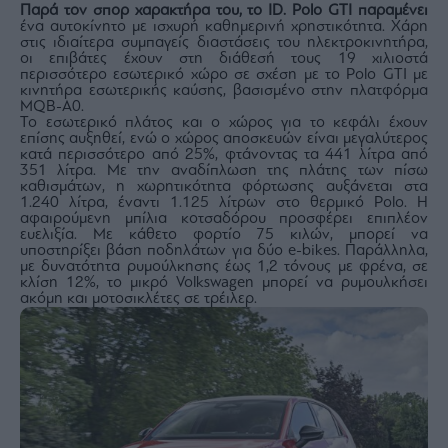
Παρά τον σπορ χαρακτήρα του, το ID. Polo GTI παραμένει
ένα αυτοκίνητο με ισχυρή καθημερινή χρηστικότητα. Χάρη
στις ιδιαίτερα συμπαγείς διαστάσεις του ηλεκτροκινητήρα,
οι επιβάτες έχουν στη διάθεσή τους 19 χιλιοστά
περισσότερο εσωτερικό χώρο σε σχέση με το Polo GTI με
κινητήρα εσωτερικής καύσης, βασισμένο στην πλατφόρμα
MQB-Α0.
Το εσωτερικό πλάτος και ο χώρος για το κεφάλι έχουν
επίσης αυξηθεί, ενώ ο χώρος αποσκευών είναι μεγαλύτερος
κατά περισσότερο από 25%, φτάνοντας τα 441 λίτρα από
351 λίτρα. Με την αναδίπλωση της πλάτης των πίσω
καθισμάτων, η χωρητικότητα φόρτωσης αυξάνεται στα
1.240 λίτρα, έναντι 1.125 λίτρων στο θερμικό Polo. Η
αφαιρούμενη μπίλια κοτσαδόρου προσφέρει επιπλέον
ευελιξία. Με κάθετο φορτίο 75 κιλών, μπορεί να
υποστηρίξει βάση ποδηλάτων για δύο e-bikes. Παράλληλα,
με δυνατότητα ρυμούλκησης έως 1,2 τόνους με φρένα, σε
κλίση 12%, το μικρό Volkswagen μπορεί να ρυμουλκήσει
ακόμη και μοτοσικλέτες σε τρέιλερ.