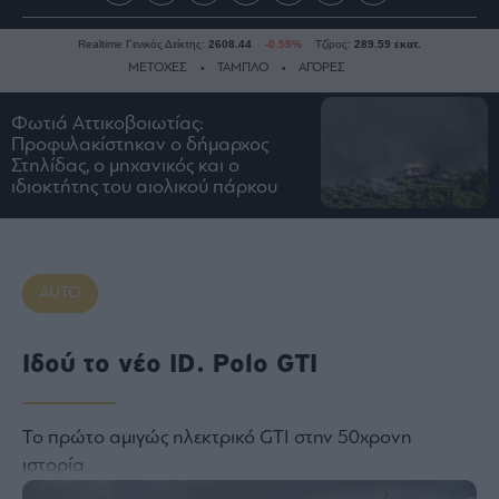
Realtime Γενικός Δείκτης:
2608.44
-0.59%
Τζίρος:
289.59 εκατ.
ΜΕΤΟΧΕΣ
ΤΑΜΠΛΟ
ΑΓΟΡΕΣ
Φωτιά Aττικοβοιωτίας:
Προφυλακίστηκαν ο δήμαρχος
Ειδήσεις
Στηλίδας, ο μηχανικός και ο
Οικονομία
ιδιοκτήτης του αιολικού πάρκου
Business
Τράπεζες
Ναυτιλία
AUTO
Real
Estate
Ιδού το νέο ID. Polo GTI
Ενέργεια
Πολιτική
Πολιτισμός
Το πρώτο αμιγώς ηλεκτρικό GTI στην 50χρονη
Κοινωνία
ιστορία
Law