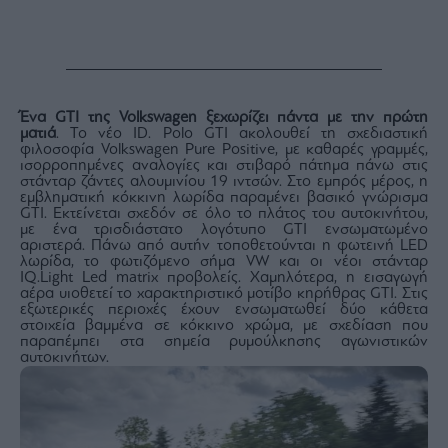
Ένα GTI της Volkswagen ξεχωρίζει πάντα με την πρώτη
ματιά
. Το νέο ID. Polo GTI ακολουθεί τη σχεδιαστική
φιλοσοφία Volkswagen Pure Positive, με καθαρές γραμμές,
ισορροπημένες αναλογίες και στιβαρό πάτημα πάνω στις
στάνταρ ζάντες αλουμινίου 19 ιντσών. Στο εμπρός μέρος, η
εμβληματική κόκκινη λωρίδα παραμένει βασικό γνώρισμα
GTI. Εκτείνεται σχεδόν σε όλο το πλάτος του αυτοκινήτου,
με ένα τρισδιάστατο λογότυπο GTI ενσωματωμένο
αριστερά. Πάνω από αυτήν τοποθετούνται η φωτεινή LED
λωρίδα, το φωτιζόμενο σήμα VW και οι νέοι στάνταρ
IQ.Light Led matrix προβολείς. Χαμηλότερα, η εισαγωγή
αέρα υιοθετεί το χαρακτηριστικό μοτίβο κηρήθρας GTI. Στις
εξωτερικές περιοχές έχουν ενσωματωθεί δύο κάθετα
στοιχεία βαμμένα σε κόκκινο χρώμα, με σχεδίαση που
παραπέμπει στα σημεία ρυμούλκησης αγωνιστικών
αυτοκινήτων.