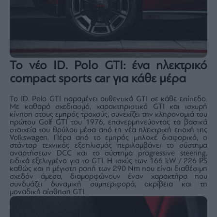
Monocle
Media
Lab
Mononews100
Το νέο ID. Polo GTI: ένα ηλεκτρικό
compact sports car για κάθε μέρα
Το ID. Polo GTI παραμένει αυθεντικό GTI σε κάθε επίπεδο.
Εγγραφείτε
Με καθαρό σχεδιασμό, χαρακτηριστικά GTI και ισχυρή
στο
κίνηση στους εμπρός τροχούς, συνεχίζει την κληρονομιά του
Newsletter
πρώτου Golf GTI του 1976, επανερμηνεύοντας τα βασικά
στοιχεία του θρύλου μέσα από τη νέα ηλεκτρική εποχή της
του
Volkswagen. Πέρα από το εμπρός μπλοκέ διαφορικό, ο
mononews.gr
στάνταρ τεχνικός εξοπλισμός περιλαμβάνει το σύστημα
αναρτήσεων DCC και το σύστημα progressive steering,
ειδικά εξελιγμένο για το GTI. Η ισχύς των 166 kW / 226 PS
καθώς και η μέγιστη ροπή των 290 Nm που είναι διαθέσιμη
σχεδόν άμεσα, διαμορφώνουν έναν χαρακτήρα που
συνδυάζει δυναμική συμπεριφορά, ακρίβεια και τη
μοναδική αίσθηση GTI.
By
submitting
your
email,
you