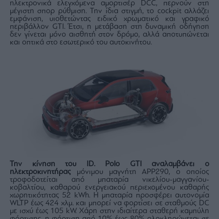
ηλεκτρονικά ελεγχόμενα αμορτισέρ DCC, περνούν στη
μέγιστη σπορ ρύθμιση. Την ίδια στιγμή, το cockpit αλλάζει
εμφάνιση, υιοθετώντας ειδικό χρωματικό και γραφικό
περιβάλλον GTI. Έτσι, η μετάβαση στη δυναμική οδήγηση
δεν γίνεται μόνο αισθητή στον δρόμο, αλλά αποτυπώνεται
και οπτικά στο εσωτερικό του αυτοκινήτου.
Την κίνηση του ID. Polo GTI αναλαμβάνει ο
ηλεκτροκινητήρας
μόνιμου μαγνήτη APP290, ο οποίος
τροφοδοτείται από μπαταρία νικελίου-μαγγανίου-
κοβαλτίου, καθαρού ενεργειακού περιεχομένου καθαρής
χωρητικότητας 52 kWh. Η μπαταρία προσφέρει αυτονομία
WLTP έως 424 χλμ. και μπορεί να φορτίσει σε σταθμούς DC
με ισχύ έως 105 kW. Χάρη στην ιδιαίτερα σταθερή καμπύλη