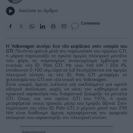
Rumors
Ακούστε το άρθρο
ESG
Today
Comments
Mononews2030
Άρθρα
Συνεντεύξεις
Η Volkswagen ανοίγει ένα νέο κεφάλαιο στην ιστορία του
GTI
. Πενήντα χρόνια μετά την παρουσίαση του πρώτου GTI,
η μάρκα παρουσιάζει το πρώτο αμιγώς ηλεκτρικό μοντέλο
που φέρει το παγκοσμίως αναγνωρίσιμο έμβλημα: το
εντελώς νέο ID. Polo GTI. Με ισχύ 166 kW / 226 PS,
επιτάχυνση 0-100 χλμ./ώρα σε 6,8 δευτερόλεπτα και αμιγώς
ηλεκτρική κίνηση, το νέο ID. Polo GTI μεταφέρει τη
φιλοσοφία του GTI στη νέα εποχή της Volkswagen.
Les
Είναι ισχυρό, άμεσο, ευέλικτο και σχεδιασμένο για υψηλή
Bons
οδηγική απόλαυση, χωρίς να χάνει τον καθημερινό και
Vivants
πρακτικό χαρακτήρα που διαχρονικά ξεχωρίζει τα μοντέλα
GTI. Όπως και στο πρώτο GTI του 1976, η ισχύς
Auto
μεταφέρεται στους τροχούς μέσω του εμπρός άξονα. Στην
περίπτωση του νέου ID. Polo GTI, η μέγιστη ροπή των 290
Life
Nm είναι διαθέσιμη άμεσα, προσφέροντας την ακαριαία
&
απόκριση που χαρακτηρίζει την ηλεκτρική κίνηση.
Style
Υγεία