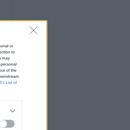
sonal or
ection to
ou may
 personal
out of the
 downstream
B’s List of