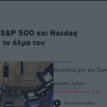
ου
r
ρ S&P 500 και Nasdaq
ail,
s and
n opt
 το άλμα του
te is
CHA
acy
rvice
Απώλειες για τον Do
Δημήτρης Τσιώνος
13.05.2026 | 23:16
Τελευταία ενημέρωση:11:33 μμ
Ακούστε το άρθρο