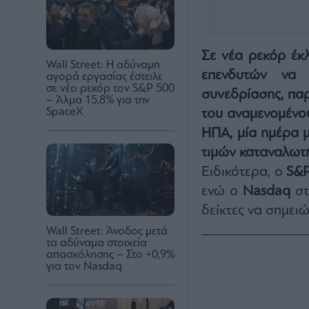
Σε νέα ρεκόρ έκλ
Wall Street: Η αδύναμη
επενδυτών να 
αγορά εργασίας έστειλε
σε νέο ρεκόρ τον S&P 500
συνεδρίασης, παρ
– Άλμα 15,8% για την
SpaceX
του αναμενομένου
ΗΠΑ, μία ημέρα μ
τιμών καταναλωτή
Ειδικότερα, ο
S&
ενώ ο
Nasdaq
στ
δείκτες να σημει
Wall Street: Άνοδος μετά
τα αδύναμα στοιχεία
απασχόλησης – Στο +0,9%
για τον Nasdaq