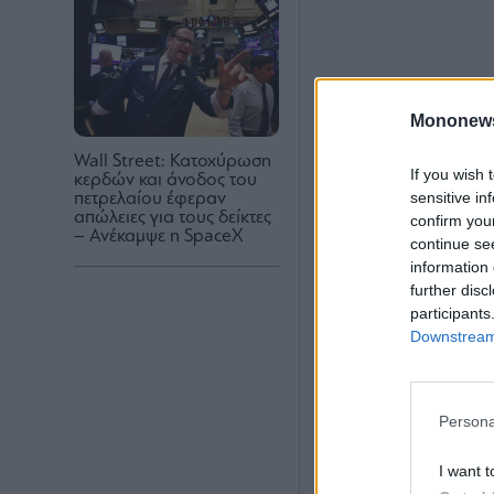
Mononew
Wall Street: Κατοχύρωση
If you wish 
κερδών και άνοδος του
sensitive in
πετρελαίου έφεραν
απώλειες για τους δείκτες
confirm you
– Ανέκαμψε η SpaceX
continue se
information 
further disc
participants
Downstream 
Persona
I want t