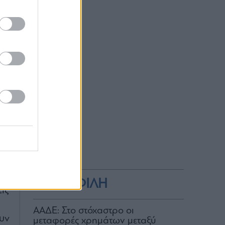
με
me
το
ου
ν
Σι
ες
ων
ΔΗΜΟΦΙΛΗ
ις
ΑΑΔΕ: Στο στόχαστρο οι
υν
μεταφορές χρημάτων μεταξύ