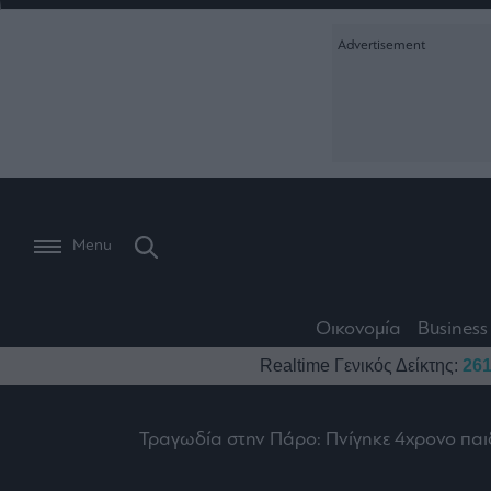
Ειδήσεις
Creative Conte
Οικονομία
The
Μετοχές
Branded Conten
Wiseman
Les
Business
Αγορές
Reports &
Bons
Room
Branded Conten
Vivants
301
Calendar
Τράπεζες
Trader's
book
Auto
My
Monocle Media
Menu
Ναυτιλία
Story
Lab
Buy-
Life
Hold-
Real
&
Media
Sell
Estate
Style
Οικονομία
Business
Winners
The
Ενέργεια
Realtime Γενικός Δείκτης:
261
Υγεία
Mononews100
&
Value
Losers
Investor
Πολιτική
Architecture
&
Τραγωδία στην Πάρο: Πνίγηκε 4χρονο παιδ
Επι-
Crypto
Design
Πολιτισμός
θετικά
Χρηματιστηριακές
Εγγραφείτε σ