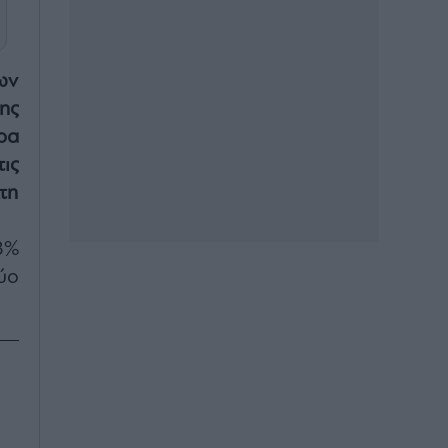
ων
ης
ρα
ις
τη
8%
ύο