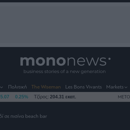
nt
t
t
Πολιτική
The Wiseman
Les Bons Vivants
Markets
5.07
0.25%
Τζίρος:
204.31 εκατ.
ΜΕΤΟ
ί σε πισίνα beach bar
το