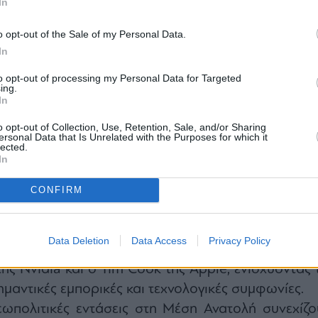
In
o opt-out of the Sale of my Personal Data.
In
to opt-out of processing my Personal Data for Targeted
ing.
 αντίθετα, υποχώρησε στις 49.693,20 μονάδες 
In
πηρεασμένος από απώλειες σε μετοχές όπως η Ho
o opt-out of Collection, Use, Retention, Sale, and/or Sharing
force.
ersonal Data that Is Unrelated with the Purposes for which it
lected.
ν αμερικανικών ομολόγων κινήθηκαν ανοδικά, με 
In
ίζει το 4,5%.
ων αγορών στρέφεται στην επίσκεψη του προέδρ
CONFIRM
ντ Τραμπ
στην Κίνα και στη συνάντησή του με το
με τον Τραμπ ταξίδεψαν κορυφαίοι διευθύνοντ
Data Deletion
Data Access
Privacy Policy
κανικών τεχνολογικών κολοσσών, μεταξύ των οποί
ης Nvidia και ο Tim Cook της Apple, ενισχύοντας τ
ημαντικές εμπορικές και τεχνολογικές συμφωνίες.
εωπολιτικές εντάσεις στη Μέση Ανατολή συνεχίζο