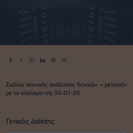
Rumors
ESG
Today
Mononews2030
Άρθρα
Συνεντεύξεις
Les
Σχόλιο τεχνικής ανάλυσης δεικτών – μετοχών
Bons
με το κλείσιμο της 30-01-26
Vivants
Auto
Life
&
Γενικός Δείκτης
Style
Υγεία