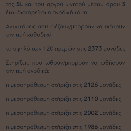
Buy-
της
SL
και του αργού κινητού μέσου όρου
S
Hold-
έτσι διατηρείται η ανοδική τάση.
Sell
The
Αντιστάσεις που πιέζουν/μπορούν να πιέσουν
Value
Investor
την τιμή καθοδικά:
Crypto
το υψηλό των 120 ημερών στις
2373
μονάδες
Χρηματιστηριακές
Ανακοινώσεις
Στηρίξεις που ωθούν/μπορούν να ωθήσουν
την τιμή ανοδικά:
Creative
Content
η μεσοπρόθεσμη στήριξη στις
2126
μονάδες
Branded
Content
η μεσοπρόθεσμη στήριξη στις
2110
μονάδες
Reports
&
η μεσοπρόθεσμη στήριξη στις
2002
μονάδες
Branded
Content
Calendar
η μεσοπρόθεσμη στήριξη στις
1986
μονάδες