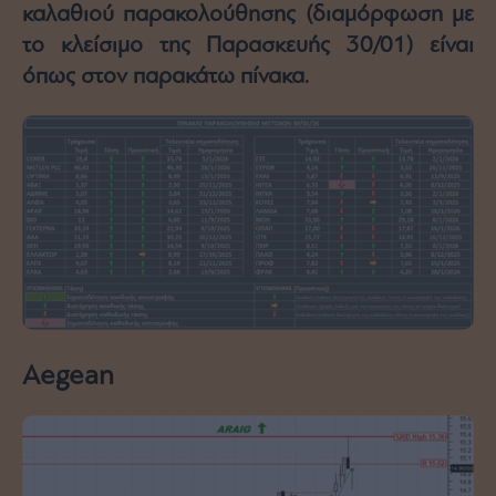
καλαθιού παρακολούθησης (διαμόρφωση με
το κλείσιμο της Παρασκευής 30/01) είναι
όπως στον παρακάτω πίνακα.
Aegean