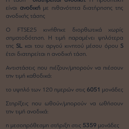
Η τάση
διατηρείται ανοδική.
Η προοπτική
agree
to
είναι
ανοδική
με πιθανότητα διατήρησης της
our
Terms
ανοδικής τάσης
and
Privacy
Notice.
You
Ο FTSE25 κινήθηκε διορθωτικά χωρίς
can
opt
σηματοδότηση. Η τιμή παραμένει ψηλότερα
out
at
any
της
SL
και του αργού κινητού μέσου όρου
S
time.
This
έτσι διατηρείται η ανοδική τάση.
site
is
protected
by
Αντιστάσεις που πιέζουν/μπορούν να πιέσουν
reCAPTCHA
and
την τιμή καθοδικά:
the
Google
Privacy
Policy
το υψηλό των 120 ημερών στις
6051
μονάδες
and
Terms
of
Service
Στηρίξεις που ωθούν/μπορούν να ωθήσουν
apply.
την τιμή ανοδικά:
ότητα
ι
η μεσοπρόθεσμη στήριξη στις
5359
μονάδες
ίες