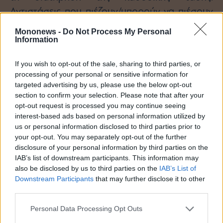
Αντιστάσεις που πιέζουν/μπορούν να πιέσουν
την τιμή καθοδικά:
Mononews -
Do Not Process My Personal
Information
το υψηλό των 120 ημερών στα
7,12€
If you wish to opt-out of the sale, sharing to third parties, or
η μεσοπρόθεσμη αντίσταση στα
6,38€
processing of your personal or sensitive information for
targeted advertising by us, please use the below opt-out
section to confirm your selection. Please note that after your
opt-out request is processed you may continue seeing
interest-based ads based on personal information utilized by
Στηρίξεις που ωθούν/μπορούν να ωθήσουν
us or personal information disclosed to third parties prior to
την τιμή ανοδικά:
your opt-out. You may separately opt-out of the further
disclosure of your personal information by third parties on the
IAB’s list of downstream participants. This information may
το χαμηλό των 120 ημερών στα
5,84€
also be disclosed by us to third parties on the
IAB’s List of
Downstream Participants
that may further disclose it to other
Ideal Holdings
third parties.
Personal Data Processing Opt Outs