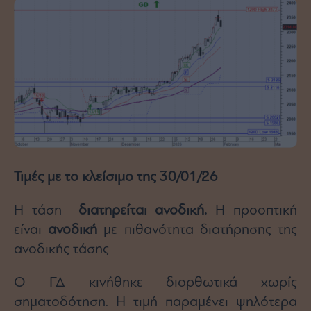
Architecture
&
Design
Fashion
&
Art
Watches
Yachts
Table
For
Two
Τιμές με το κλείσιμο της 30/01/26
Η τάση
διατηρείται ανοδική.
Η προοπτική
είναι
ανοδική
με πιθανότητα διατήρησης της
Μετοχές
ανοδικής τάσης
Αγορές
Ο ΓΔ κινήθηκε διορθωτικά χωρίς
Trader's
book
σηματοδότηση. Η τιμή παραμένει ψηλότερα