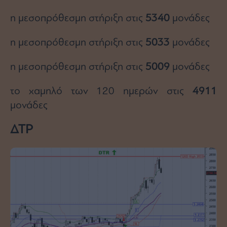
ας
οι
η μεσοπρόθεσμη στήριξη στις
5340
μονάδες
ήσης
η μεσοπρόθεσμη στήριξη στις
5033
μονάδες
4
news.gr
η μεσοπρόθεσμη στήριξη στις
5009
μονάδες
ghts
rved
το χαμηλό των 120 ημερών στις
4911
μονάδες
ΔΤΡ