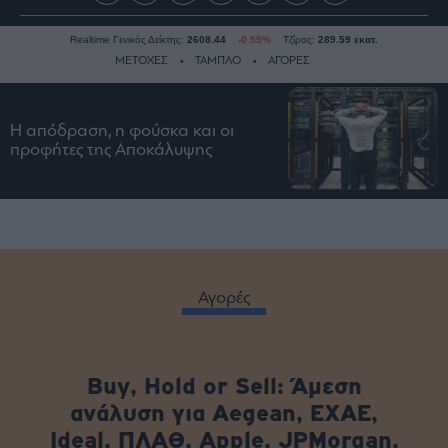
Realtime Γενικός Δείκτης:
2608.44
-0.59%
Τζίρος:
289.59 εκατ.
ΜΕΤΟΧΕΣ
ΤΑΜΠΛΟ
ΑΓΟΡΕΣ
Η απόδραση, η φούσκα και οι
Ειδήσεις
προφήτες της Αποκάλυψης
Οικονομία
Business
Τράπεζες
Ναυτιλία
Real
Αγορές
Estate
Ενέργεια
Πολιτική
Buy, Hold or Sell: Άμεση
Πολιτισμός
ανάλυση για Aegean, EXAE,
Κοινωνία
Ideal, ΠΛΑΘ, Apple, JPMorgan,
Law