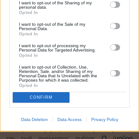
I want to opt-out of the Sharing of my
personal data.
Opted In
I want to opt-out of the Sale of my
Personal Data.
Opted In
I want to opt-out of processing my
Personal Data for Targeted Advertising.
Opted In
Τιμές με το κλείσιμο της 30/01/26
I want to opt-out of Collection, Use,
Retention, Sale, and/or Sharing of my
Personal Data that Is Unrelated with the
Καθοδική σηματοδότηση
. Η τάση
Purposes for which it was collected.
Opted In
αντιστράφηκε σε καθοδική.
CONFIRM
Η μετοχή κινήθηκε καθοδικά και πέτυχε την
ταυτόχρονη
καθοδική διάσπαση της
SL
και
Data Deletion
Data Access
Privacy Policy
του αργού κινητού μέσου όρου
S
ενώ η τιμή
κλεισίματος ημέρας
C
ήταν χαμηλότερη από
την τιμή ανοίγματος ημέρας
Ο
(
μαύρο