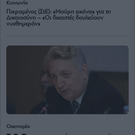
Κοινωνία
Content
Πικραμένος (ΣτΕ): «Μαύρη εικόνα» για τη
Reports
Δικαιοσύνη – «Οι δικαστές δουλεύουν
&
νυχθημερόν»
Branded
Content
Calendar
Monocle
Media
Lab
Mononews100
Εγγραφείτε
στο
Newsletter
του
Οικονομία
mononews.gr