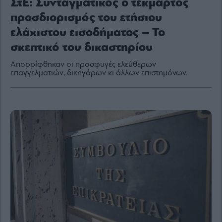
ΣτΕ: Συνταγματικός ο τεκμαρτός
προσδιορισμός του ετήσιου
ελάχιστου εισοδήματος – Το
σκεπτικό του δικαστηρίου
By
submitting
your
Απορρίφθηκαν οι προσφυγές ελεύθερων
email,
you
επαγγελματιών, δικηγόρων κι άλλων επιστημόνων.
agree
to
our
Terms
and
Privacy
Notice.
You
can
opt
out
at
any
time.
This
site
is
protected
by
reCAPTCHA
and
the
Google
Privacy
Policy