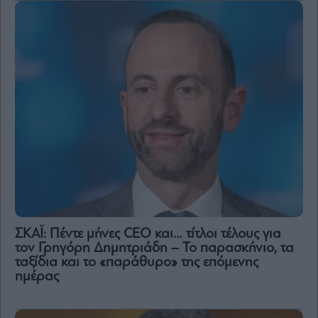
ΣΚΑΪ: Πέντε μήνες CEO και… τίτλοι τέλους για
τον Γρηγόρη Δημητριάδη – Το παρασκήνιο, τα
ταξίδια και το «παράθυρο» της επόμενης
ημέρας