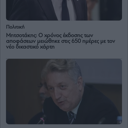
Μετοχές
Αγορές
Πολιτική
Trader's
book
Μητσοτάκης: Ο χρόνος έκδοσης των
αποφάσεων μειώθηκε στις 650 ημέρες με τον
Buy-
νέο δικαστικό χάρτη
Hold-
Sell
The
Value
Investor
Crypto
Χρηματιστηριακές
Ανακοινώσεις
Creative
Content
Branded