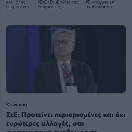
#Μιχάλης
#ΣτΕ (Συμβούλιο της
#Συνταγματική
Ενέργεια
Πικραμένος
Επικρατείας)
αναθεώρηση
Πολιτική
Πολιτισμός
Κοινωνία
Law
Bloomberg
Financial
Times
The
Wiseman
Κοινωνία
Room
301
ΣτΕ: Προτείνει περιορισμένες και όχι
My
ευρύτερες αλλαγές, στη
Story