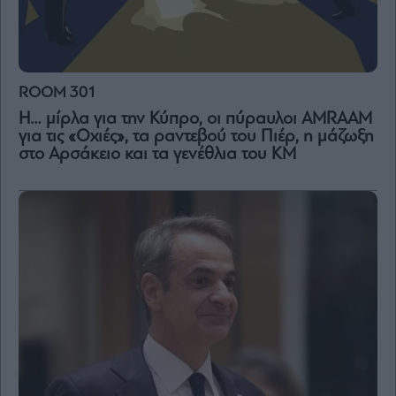
Vivants
Auto
Life
&
ROOM 301
Style
Η… μίρλα για την Κύπρο, οι πύραυλοι AMRAAM
Υγεία
για τις «Οχιές», τα ραντεβού του Πιέρ, η μάζωξη
Architecture
στο Αρσάκειο και τα γενέθλια του ΚΜ
&
Design
Fashion
&
Art
Watches
Yachts
Table
For
Two