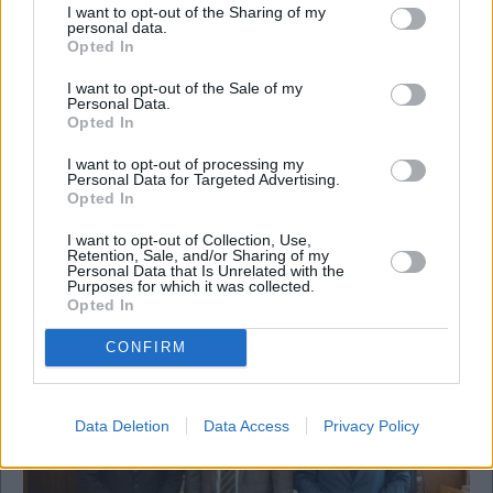
I want to opt-out of the Sharing of my
personal data.
Opted In
I want to opt-out of the Sale of my
Personal Data.
Opted In
The Wiseman
I want to opt-out of processing my
Personal Data for Targeted Advertising.
Το πιστόλι του Τόλη της JUMBO, οι αποκαλύψεις
Opted In
Χατζηδάκη για Αττικής, νέο big deal για Κούστα,
το «θαύμα» του Σάμι Φάις και ποιοι πήγαν στη
I want to opt-out of Collection, Use,
βάπτιση του Μαρτίνου
Retention, Sale, and/or Sharing of my
Personal Data that Is Unrelated with the
Purposes for which it was collected.
Opted In
CONFIRM
Data Deletion
Data Access
Privacy Policy