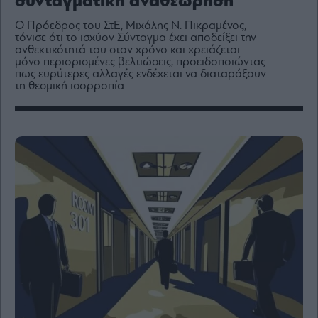
συνταγματική αναθεώρηση
Media
Ο Πρόεδρος του ΣτΕ, Μιχάλης Ν. Πικραμένος,
Winners
τόνισε ότι το ισχύον Σύνταγμα έχει αποδείξει την
&
ανθεκτικότητά του στον χρόνο και χρειάζεται
Losers
μόνο περιορισμένες βελτιώσεις, προειδοποιώντας
πως ευρύτερες αλλαγές ενδέχεται να διαταράξουν
Επι-
τη θεσμική ισορροπία
θετικά
Rumors
ESG
Today
Mononews2030
Άρθρα
Συνεντεύξεις
Les
Bons