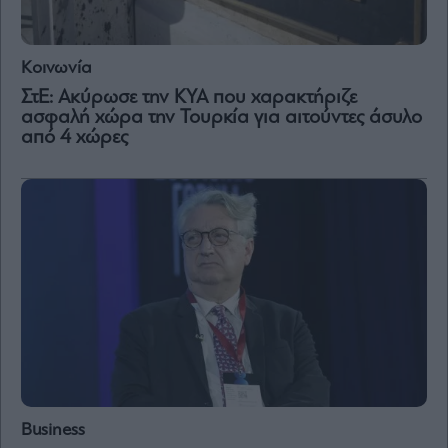
and
Terms
of
Service
apply.
Κοινωνία
ΣτΕ: Ακύρωσε την ΚΥΑ που χαρακτήριζε
ότητα
ασφαλή χώρα την Τουρκία για αιτούντες άσυλο
ι
από 4 χώρες
ίες
ας
οι
ήσης
4
news.gr
ghts
rved
Business