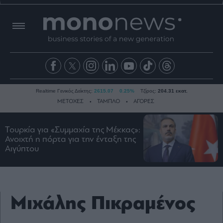
Realtime Γενικός Δείκτης:
2615.07
0.25%
Τζίρος:
204.31 εκατ.
ΜΕΤΟΧΕΣ
ΤΑΜΠΛΟ
ΑΓΟΡΕΣ
Τουρκία για «Συμμαχία της Μέκκας»:
Ειδήσεις
Ανοιχτή η πόρτα για την ένταξη της
Αιγύπτου
Οικονομία
Business
Τράπεζες
Ναυτιλία
Μιχάλης Πικραμένος
Real
Estate