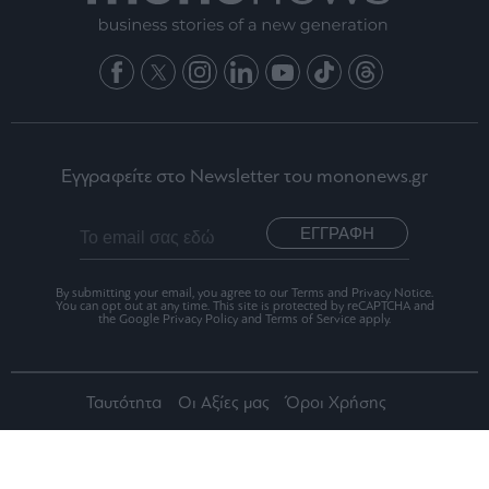
Εγγραφείτε στο Newsletter του mononews.gr
ΕΓΓΡΑΦΗ
By submitting your email, you agree to our Terms and Privacy Notice.
You can opt out at any time. This site is protected by reCAPTCHA and
the Google Privacy Policy and Terms of Service apply.
Ταυτότητα
Οι Αξίες μας
Όροι Χρήσης
Αριθμός Πιστοποίησης Μ.Η.Τ.242012