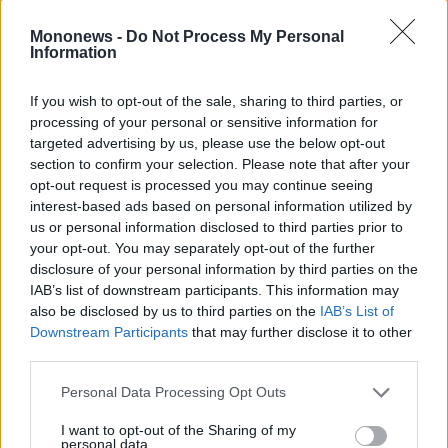
and
Terms
of
Mononews -
Do Not Process My Personal
Service
Information
apply.
Στον Σκορπιό το mega yacht Loon των 75
If you wish to opt-out of the sale, sharing to third parties, or
εκατομμυρίων δολαρίων (φωτό + βίντεο)
ότητα
processing of your personal or sensitive information for
ι
ίες
targeted advertising by us, please use the below opt-out
ας
section to confirm your selection. Please note that after your
οι
opt-out request is processed you may continue seeing
ήσης
interest-based ads based on personal information utilized by
us or personal information disclosed to third parties prior to
4
your opt-out. You may separately opt-out of the further
news.gr
disclosure of your personal information by third parties on the
ghts
IAB’s list of downstream participants. This information may
rved
also be disclosed by us to third parties on the
IAB’s List of
Downstream Participants
that may further disclose it to other
third parties.
Personal Data Processing Opt Outs
I want to opt-out of the Sharing of my
personal data.