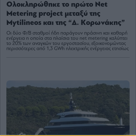
Ολοκληρώθηκε το πρώτο Νet
Μetering project μεταξύ της
Mytilineos και της “Δ. Κορωνάκης”
By
submitting
Οι δύο Φ/Β σταθμοί ήδη παράγουν πράσινη και καθαρή
your
ενέργεια η οποία στα πλαίσια του net metering καλύπτει
email,
το 20% των αναγκών του εργοστασίου, εξοικονομώντας
you
agree
περισσότερες από 1,3 GWh ηλεκτρικής ενέργειας ετησίως
to
our
Terms
and
Privacy
Notice.
You
can
opt
out
at
any
time.
This
site
is
protected
by
reCAPTCHA
and
the
Google
Privacy
Policy