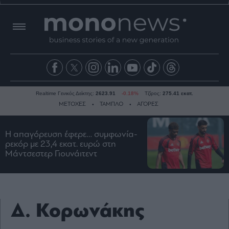
Realtime Γενικός Δείκτης:
2623.91
-0.18%
Τζίρος:
275.41 εκατ.
ΜΕΤΟΧΕΣ
ΤΑΜΠΛΟ
ΑΓΟΡΕΣ
Η απαγόρευση έφερε… συμφωνία-
Ειδήσεις
ρεκόρ με 23,4 εκατ. ευρώ στη
Μάντσεστερ Γιουνάιτεντ
Οικονομία
Business
Τράπεζες
Ναυτιλία
Δ. Κορωνάκης
Real
Estate