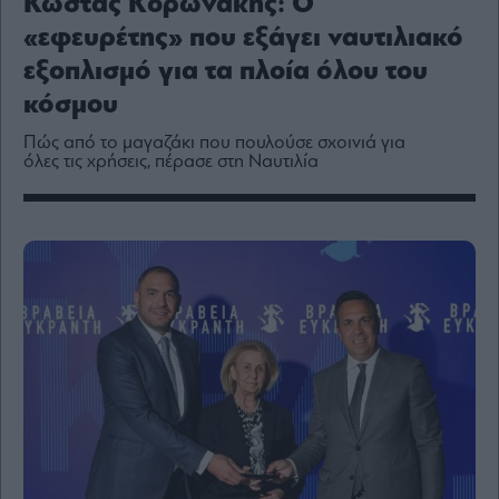
Κώστας Κορωνάκης: Ο
Media
«εφευρέτης» που εξάγει ναυτιλιακό
Winners
&
εξοπλισμό για τα πλοία όλου του
Losers
κόσμου
Επι-
θετικά
Πώς από το μαγαζάκι που πουλούσε σχοινιά για
όλες τις χρήσεις, πέρασε στη Ναυτιλία
Rumors
ESG
Today
Mononews2030
Άρθρα
Συνεντεύξεις
Les
Bons