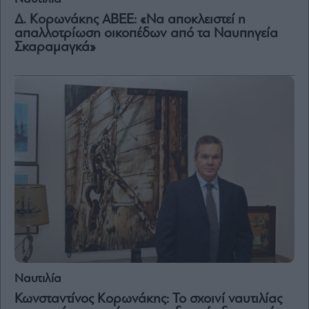
Δ. Κορωνάκης ΑΒΕΕ: «Να αποκλειστεί η
Μετοχές
απαλλοτρίωση οικοπέδων από τα Ναυπηγεία
Σκαραμαγκά»
Αγορές
Trader's
book
Buy-
Hold-
Sell
The
Value
Investor
Crypto
Χρηματιστηριακές
Ανακοινώσεις
Creative
Ναυτιλία
Content
Κωνσταντίνος Κορωνάκης: Το σχοινί ναυτιλίας
Branded