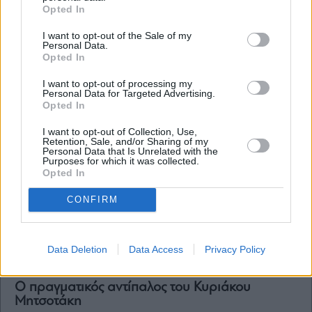
Okeanis Eco Tankers (Γιάννης και Αριστείδης
Opted In
Αλαφούζος): Κέρδη 318,6 εκατ. δολάρια στο
εξάμηνο – Μέρισμα β’ τριμήνου στα 5,25 δολ.
I want to opt-out of the Sale of my
Personal Data.
Opted In
I want to opt-out of processing my
Personal Data for Targeted Advertising.
Opted In
I want to opt-out of Collection, Use,
Retention, Sale, and/or Sharing of my
Personal Data that Is Unrelated with the
Purposes for which it was collected.
Opted In
CONFIRM
Data Deletion
Data Access
Privacy Policy
Ο πραγματικός αντίπαλος του Κυριάκου
Μητσοτάκη