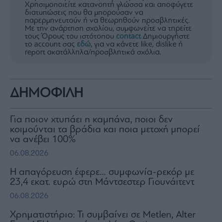
Χρησιμοποιείτε κατανοητή γλώσσα και αποφύγετε
διατυπώσεις που θα μπορούσαν να
παρερμηνευτούν ή να θεωρηθούν προσβλητικές.
Με την ανάρτηση σχολίου, συμφωνείτε να τηρείτε
τους Όρους του ιστότοπου
contact
Δημιουργήστε
το account σας
εδώ
, για να κάνετε like, dislike ή
report ακατάλληλα/προσβλητικά σχόλια.
ΔΗΜΟΦΙΛΗ
Για ποιον χτυπάει η καμπάνα, ποιοι δεν
κοιμούνται τα βράδια και ποια μετοχή μπορεί
να ανέβει 100%
06.08.2026
Η απαγόρευση έφερε… συμφωνία-ρεκόρ με
23,4 εκατ. ευρώ στη Μάντσεστερ Γιουνάιτεντ
06.08.2026
Χρηματιστήριο: Τι συμβαίνει σε Metlen, Αlter