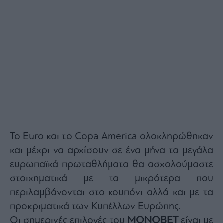
Buy-
Hold-
Sell
The
Value
Investor
Crypto
Χρηματιστηριακές
Ανακοινώσεις
Creative
Content
To Euro και το Copa America ολοκληρώθηκαν
και μέχρι να αρχίσουν σε ένα μήνα τα μεγάλα
Branded
Content
ευρωπαϊκά πρωταθλήματα θα ασχολούμαστε
Reports
στοιχηματικά με τα μικρότερα που
&
περιλαμβάνονται στο κουπόνι αλλά και με τα
Branded
Content
προκριματικά των Κυπέλλων Ευρώπης.
Calendar
Οι σημερινές επιλογές του
ΜΟΝΟΒΕΤ
είναι με