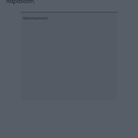
παράταση.
Architecture
&
Design
Fashion
&
Art
Watches
Yachts
Table
For
Two
Μετοχές
Αγορές
Trader's
book