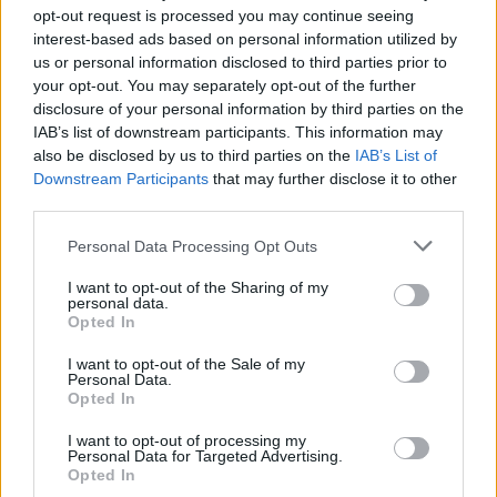
opt-out request is processed you may continue seeing
interest-based ads based on personal information utilized by
us or personal information disclosed to third parties prior to
your opt-out. You may separately opt-out of the further
disclosure of your personal information by third parties on the
IAB’s list of downstream participants. This information may
also be disclosed by us to third parties on the
IAB’s List of
Downstream Participants
that may further disclose it to other
third parties.
Personal Data Processing Opt Outs
I want to opt-out of the Sharing of my
personal data.
Opted In
I want to opt-out of the Sale of my
Personal Data.
Opted In
Copa America 2024: Το σήκωσε ξανά η
Αργεντινή
I want to opt-out of processing my
Personal Data for Targeted Advertising.
Euro 2024: Η Ισπανία νέα πρωταθλήτρια
Opted In