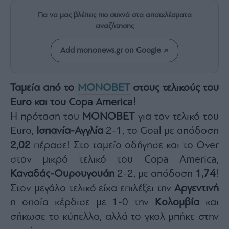
Rumors
Για να μας βλέπεις πιο συχνά στα αποτελέσματα
ESG
αναζήτησης
Today
Mononews2030
Add mononews.gr on Google
Άρθρα
Συνεντεύξεις
Ταμεία από το
ΜΟΝΟΒΕΤ
στους τελικούς του
Euro και του Copa America!
Η πρόταση του
ΜΟΝΟΒΕΤ
για τον τελικό του
Euro,
Ισπανία-Αγγλία
2-1, το Goal με απόδοση
Les
2,02
πέρασε! Στο ταμείο οδήγησε και το Over
Bons
στον μικρό τελικό του Copa America,
Vivants
Καναδάς-Ουρουγουάη
2-2, με απόδοση
1,74
!
Auto
Στον μεγάλο τελικό είχα επιλέξει την
Αργεντινή
Life
&
η οποία κέρδισε με 1-0 την
Κολομβία
και
Style
σήκωσε το κύπελλο, αλλά το γκολ μπήκε στην
Υγεία