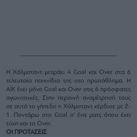
ας
οι
ήσης
4
news.gr
ghts
rved
Η Χάλμσταντ μετράει 4 Goal και Over στα 6
τελευταία παιχνίδια της στο πρωτάθλημα. Η
ΑΪΚ έχει μόνο Goal και Over στις 6 πρόσφατες
αγωνιστικές. Στην περσινή αναμέτρησή τους
σε αυτό το γήπεδο η Χάλμσταντ κέρδισε με 2-
1. Ποντάρω στο Goal σ’ ένα ματς όπου έχει
τύχη και το Over.
ΟΙ ΠΡΟΤΑΣΕΙΣ