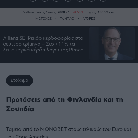
Realtime Γενικός Δείκτης:
2608.44
-0.59%
Τζίρος:
289.59 εκατ.
ΜΕΤΟΧΕΣ
ΤΑΜΠΛΟ
ΑΓΟΡΕΣ
Allianz SE: Ρεκόρ κερδοφορίας στο
Ειδήσεις
δεύτερο τρίμηνο – Στο +11% τα
λειτουργικά κέρδη λόγω της Pimco
Οικονομία
Business
Τράπεζες
Ναυτιλία
Στοίχημα
Real
Estate
Προτάσεις από τη Φινλανδία και τη
Ενέργεια
Σουηδία
Πολιτική
Πολιτισμός
Κοινωνία
Ταμεία από το ΜΟΝΟΒΕΤ στους τελικούς του Euro και
του Copa America
Law