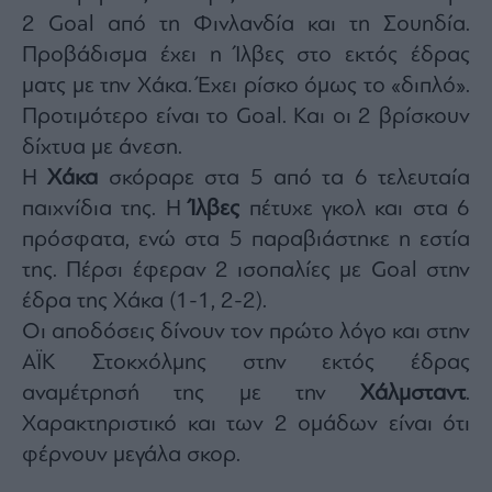
Monocle
2 Goal από τη Φινλανδία και τη Σουηδία.
Media
Lab
Προβάδισμα έχει η Ίλβες στο εκτός έδρας
ματς με την Χάκα. Έχει ρίσκο όμως το «διπλό».
Προτιμότερο είναι το Goal. Και οι 2 βρίσκουν
Mononews100
δίχτυα με άνεση.
Η
Χάκα
σκόραρε στα 5 από τα 6 τελευταία
παιχνίδια της. Η
Ίλβες
πέτυχε γκολ και στα 6
Εγγραφείτε
πρόσφατα, ενώ στα 5 παραβιάστηκε η εστία
στο
της. Πέρσι έφεραν 2 ισοπαλίες με Goal στην
Newsletter
του
έδρα της Χάκα (1-1, 2-2).
mononews.gr
Οι αποδόσεις δίνουν τον πρώτο λόγο και στην
ΑΪΚ Στοκχόλμης στην εκτός έδρας
αναμέτρησή της με την
Χάλμσταντ
.
Χαρακτηριστικό και των 2 ομάδων είναι ότι
By
φέρνουν μεγάλα σκορ.
submitting
your
email,
you