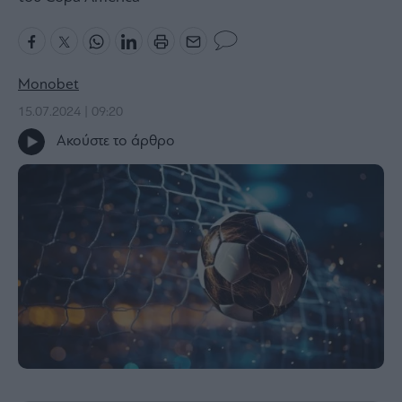
Bloomberg
Financial
Times
Monobet
15.07.2024 | 09:20
Ακούστε το άρθρο
The
Wiseman
Room
301
My
Story
Media
Winners
&
Losers
Επι-
θετικά