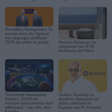
Τανισκίδης-Κυπαρίσσης: Το
success story της Optima
που «έγραψε» απόδοση
357% και σπάει τα ρεκόρ
Horizon House με την
υπογραφή των ETSI
Architects στη Μάνη
Τηλεοπτικά δικαιώματα:
Qualco: Συνεχίζει το
Disney+, DAZN και
κρεσέντο εξαγορών με
Amazon επεκτείνονται στον
στόχο επέκταση σε
αθλητισμό – και, ήδη, στην
Ευρώπη και Μ. Ανατολή
Ελλάδα