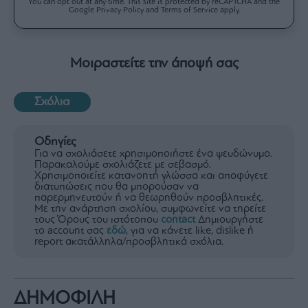
You can opt out at any time. This site is protected by reCAPTCHA and the
Google Privacy Policy and Terms of Service apply.
Μοιραστείτε την άποψή σας
Σχόλια
Οδηγίες
Για να σχολιάσετε χρησιμοποιήστε ένα ψευδώνυμο.
Παρακαλούμε σχολιάζετε με σεβασμό.
Χρησιμοποιείτε κατανοητή γλώσσα και αποφύγετε
διατυπώσεις που θα μπορούσαν να
παρερμηνευτούν ή να θεωρηθούν προσβλητικές.
Με την ανάρτηση σχολίου, συμφωνείτε να τηρείτε
τους Όρους του ιστότοπου
contact
Δημιουργήστε
το account σας
εδώ
, για να κάνετε like, dislike ή
report ακατάλληλα/προσβλητικά σχόλια.
ΔΗΜΟΦΙΛΗ