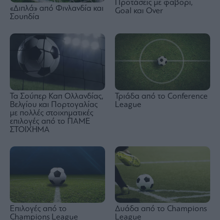
Προτάσεις με φαβορί,
«Διπλά» από Φινλανδία και
Goal και Over
Σουηδία
Τα Σούπερ Καπ Ολλανδίας,
Τριάδα από το Conference
Βελγίου και Πορτογαλίας
League
με πολλές στοιχηματικές
επιλογές από το ΠΑΜΕ
ΣΤΟΙΧΗΜΑ
Επιλογές από το
Δυάδα από το Champions
Champions League
League