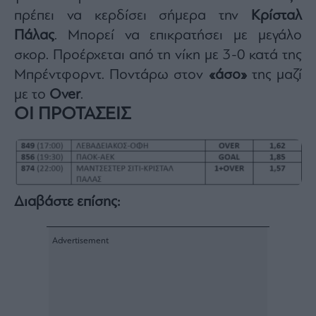
agree
πρέπει να κερδίσει σήμερα την
Κρίσταλ
to
our
Πάλας
. Μπορεί να επικρατήσει με μεγάλο
Terms
and
Privacy
σκορ. Προέρχεται από τη νίκη με 3-0 κατά της
Notice.
You
Μπρέντφορντ. Ποντάρω στον
«άσο»
της μαζί
can
opt
με το
Over
.
out
at
any
ΟΙ ΠΡΟΤΑΣΕΙΣ
time.
This
site
is
protected
by
reCAPTCHA
and
the
Google
Διαβάστε επίσης:
Privacy
Policy
and
Terms
of
Service
apply.
ότητα
ι
ίες