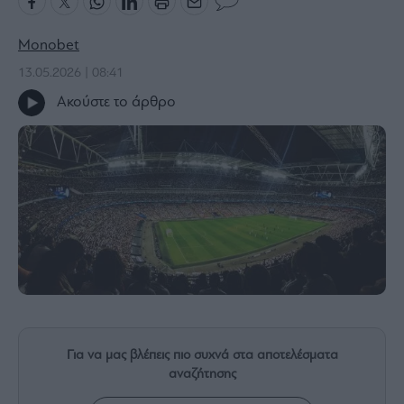
Bloomberg
Monobet
Financial
Times
13.05.2026 | 08:41
Ακούστε το άρθρο
The
Wiseman
Room
301
My
Story
Media
Winners
&
Losers
Για να μας βλέπεις πιο συχνά στα αποτελέσματα
Επι-
αναζήτησης
θετικά