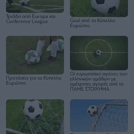
Τριάδα από Europa και
Goal από τα Κύπελλα
Conference League
Ευρώπης
Οι ευρωπαϊκοί αγώνες των
Προτάσεις για τα Κύπελλα
ελληνικών ομάδων με
Ευρώπης
αμέτρητες αγορές από το
ΠΑΜΕ ΣΤΟΙΧΗΜΑ