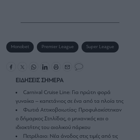
Monobet
Premier League
Super League
ΕΙΔΗΣΕΙΣ ΣΗΜΕΡΑ
Carnival Cruise Line: Για πρώτη φορά
γυναίκα – καπετάνιος σε ένα από τα πλοία της
Φωτιά Aττικοβοιωτίας: Προφυλακίστηκαν
ο δήμαρχος Στηλίδας, ο μηχανικός και ο
ιδιοκτήτης του αιολικού πάρκου
Πετρέλαιο: Νέα άνοδος στις τιμές από τις