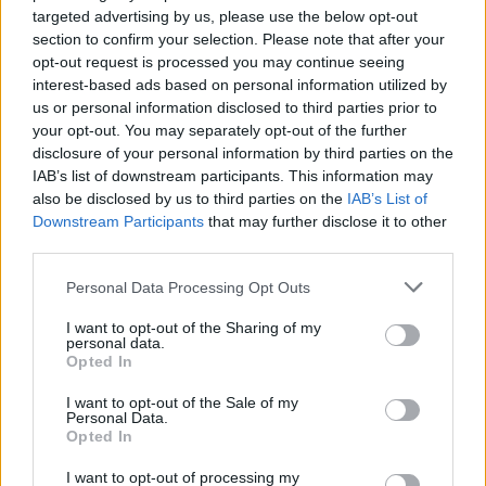
targeted advertising by us, please use the below opt-out
section to confirm your selection. Please note that after your
opt-out request is processed you may continue seeing
interest-based ads based on personal information utilized by
us or personal information disclosed to third parties prior to
Ο Αλαφούζος έχει «κάψει» τα 170 από τα 201
your opt-out. You may separately opt-out of the further
εκατ. ευρώ που έχει βάλει στον Παναθηναϊκό!
disclosure of your personal information by third parties on the
IAB’s list of downstream participants. This information may
Τα 50 εκατ. ευρώ που κόστισε στον Μάριο
also be disclosed by us to third parties on the
IAB’s List of
Ηλιόπουλο το ιστορικό και μάγκικο
Downstream Participants
that may further disclose it to other
πρωτάθλημα της ΑΕΚ
third parties.
Παναθηναϊκός: Προτάσεις υπάρχουν, αλλά ο
Personal Data Processing Opt Outs
Γιαννακόπουλος δεν πουλάει – Όλο το
I want to opt-out of the Sharing of my
παρασκήνιο
personal data.
Opted In
I want to opt-out of the Sale of my
Personal Data.
Opted In
I want to opt-out of processing my