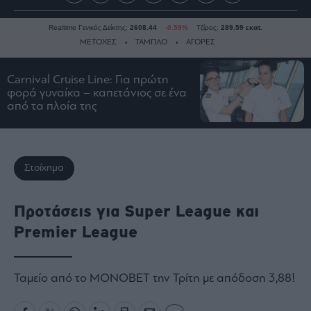
Realtime Γενικός Δείκτης:
2608.44
-0.59%
Τζίρος:
289.59 εκατ.
ΜΕΤΟΧΕΣ
ΤΑΜΠΛΟ
ΑΓΟΡΕΣ
Carnival Cruise Line: Για πρώτη
Ειδήσεις
φορά γυναίκα – καπετάνιος σε ένα
από τα πλοία της
Οικονομία
Business
Τράπεζες
Στοίχημα
Ναυτιλία
Real
Προτάσεις για Super League και
Estate
Premier League
Ενέργεια
Πολιτική
Πολιτισμός
Ταμείο από το ΜΟΝΟΒΕΤ την Τρίτη με απόδοση 3,88!
Κοινωνία
Law