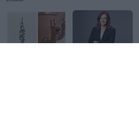
Ελένη Βρεττού: Στόχος
1x
καθαρή πιστωτική
Το καλοκαίρι της τέχνης:
επέκταση έως €1,4 δισ. για
Νησιά, εκθέσεις και
την CrediaBank – Στο
δημιουργοί που αξίζει να
«ραντάρ» νέα deals
ανακαλύψεις
Ο (πεισματάρης)
Επενδύσεις 1 δισ. την
Ευάγγελος Μυτιληναίος, το
επόμενη τριετία φέρνει η
απίθανο comeback της
διεύρυνση της ρήτρας