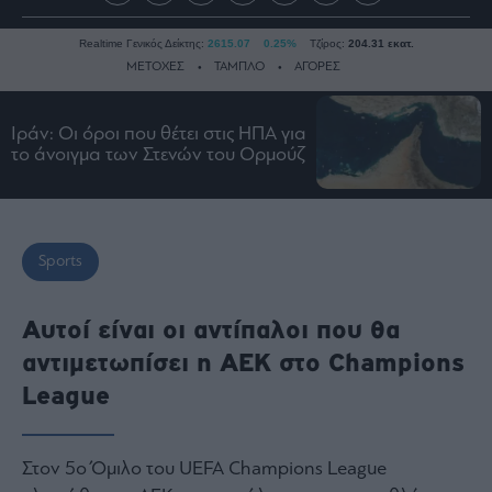
Realtime Γενικός Δείκτης:
2615.07
0.25%
Τζίρος:
204.31 εκατ.
ΜΕΤΟΧΕΣ
ΤΑΜΠΛΟ
ΑΓΟΡΕΣ
Ιράν: Οι όροι που θέτει στις ΗΠΑ για
Ειδήσεις
το άνοιγμα των Στενών του Ορμούζ
Οικονομία
Business
Τράπεζες
Sports
Ναυτιλία
Real
Αυτοί είναι οι αντίπαλοι που θα
Estate
αντιμετωπίσει η ΑΕΚ στο Champions
Ενέργεια
League
Πολιτική
Πολιτισμός
Κοινωνία
Στον 5ο Όμιλο του UEFA Champions League
Law