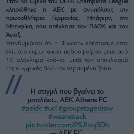
Στον 5ο Όμιλο του UEFA Champions League
Architecture
κληρώθηκε η ΑΕΚ με αντιπάλους την
&
Design
πρωταθλήτρια Γερμανίας, Μπάγερν, την
Μπενφίκα, που απέκλεισε τον ΠΑΟΚ και τον
Fashion
&
Άγιαξ.
Art
Υπενθυμίζεται ότι η «Ένωση» επέστρεψε στην
Watches
ελίτ του ευρωπαϊκού ποδοσφαίρου μετά από
Yachts
12 ολόκληρα χρόνια, μετά τον αποκλεισμό
Table
της ουγγρικής Βίντι την περασμένη Τρίτη.
For
Two
Η στιγμή που βγαίνει το
μπαλάκι… AEK Athens FC
Μετοχές
#aekfc
#ucl
#groupstagedraw
Αγορές
#weareback
Trader's
pic.twitter.com/PSJIivqSDh
book
— AEK F.C.