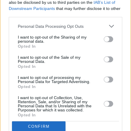
also be disclosed by us to third parties on the
IAB’s List of
agree
Google News
και ενημερωθείτε
to
Downstream Participants
that may further disclose it to other
πρώτοι.
our
Terms
third parties.
and
Privacy
Notice.
Personal Data Processing Opt Outs
You
can
opt
I want to opt-out of the Sharing of my
out
personal data.
at
Θέλετε να ενημερώνεστε για όλα τα
any
Opted In
οικονομικά και επιχειρηματικά νέα;
time.
This
site
I want to opt-out of the Sale of my
is
Εγγραφείτε στο Newsletter του mononews.gr
Personal Data.
protected
Opted In
by
reCAPTCHA
ΕΓΓΡΑΦΗ
and
the
I want to opt-out of processing my
Google
Personal Data for Targeted Advertising.
By submitting your email, you agree to our Terms and Privacy Notice.
Privacy
Opted In
You can opt out at any time. This site is protected by reCAPTCHA and the
Policy
Google Privacy Policy and Terms of Service apply.
and
Terms
I want to opt-out of Collection, Use,
of
Retention, Sale, and/or Sharing of my
Service
apply.
Personal Data that Is Unrelated with the
Purposes for which it was collected.
Μοιραστείτε την άποψή σας
Opted In
ότητα
ι
CONFIRM
Σχόλια
ίες