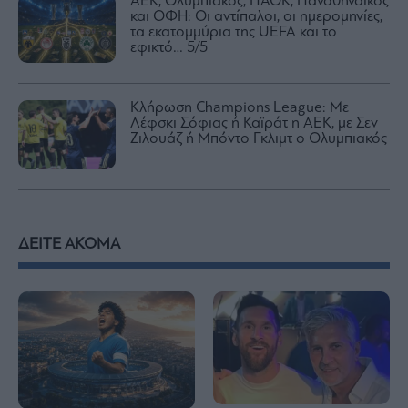
ΑΕΚ, Ολυμπιακός, ΠΑΟΚ, Παναθηναϊκός
και ΟΦΗ: Οι αντίπαλοι, οι ημερομηνίες,
τα εκατομμύρια της UEFA και το
εφικτό… 5/5
Κλήρωση Champions League: Με
Λέφσκι Σόφιας ή Καϊράτ η ΑΕΚ, με Σεν
Ζιλουάζ ή Μπόντο Γκλιμτ ο Ολυμπιακός
ΔΕΙΤΕ ΑΚΟΜΑ