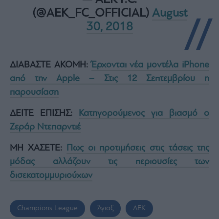
Buy-
(@AEK_FC_OFFICIAL)
August
Hold-
Sell
30, 2018
The
Value
Investor
ΔΙΑΒΑΣΤΕ ΑΚΟΜΗ:
Έρχονται νέα μοντέλα iPhone
Crypto
από την Apple – Στις 12 Σεπτεμβρίου η
Χρηματιστηριακές
Ανακοινώσεις
παρουσίαση
ΔΕΙΤΕ ΕΠΙΣΗΣ:
Κατηγορούμενος για βιασμό ο
Creative
Ζεράρ Ντεπαρντιέ
Content
Branded
ΜΗ ΧΑΣΕΤΕ:
Πως οι προτιμήσεις στις τάσεις της
Content
μόδας αλλάζουν τις περιουσίες των
Reports
δισεκατομμυριούχων
&
Branded
Content
Calendar
Champions League
Άγιαξ
ΑΕΚ