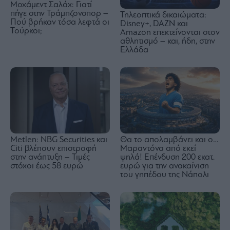
Μοχάμεντ Σαλάχ: Γιατί
πήγε στην Τράμπζονσπορ –
Τηλεοπτικά δικαιώματα:
Πού βρήκαν τόσα λεφτά οι
Disney+, DAZN και
Τούρκοι;
Amazon επεκτείνονται στον
αθλητισμό – και, ήδη, στην
Ελλάδα
Metlen: NBG Securities και
Θα το απολαμβάνει και ο…
Citi βλέπουν επιστροφή
Μαραντόνα από εκεί
στην ανάπτυξη – Τιμές
ψηλά! Επένδυση 200 εκατ.
στόχοι έως 58 ευρώ
ευρώ για την ανακαίνιση
του γηπέδου της Νάπολι