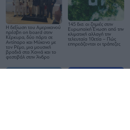
145 δισ. οι ζημιές στην
H δεξίωση του Αμερικανού
Ευρωπαϊκή Ένωση από την
πρέσβη on board στην
κλιματική αλλαγή την
Κέρκυρα, δύο πάρτι σε
τελευταία 10ετία – Πώς
Αντίπαρο και Μύκονο με
επηρεάζονται οι τράπεζες
τον Ρέμο, μια μουσική
βραδιά στα Χανιά και το
φεστιβάλ στην Άνδρο
1x
Ελληνική Ακτοπλοΐα:
Ζωντανεύοντας το
Αναζητούνται
πεθαμένο χωριό
χρηματοδοτικά εργαλεία
και επενδύσεις έως και 5
δισ. ευρώ για την