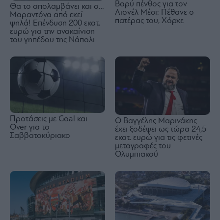
Βαρύ πένθος για τον
Θα το απολαμβάνει και ο…
Λιονέλ Μέσι: Πέθανε ο
Μαραντόνα από εκεί
πατέρας του, Χόρχε
ψηλά! Επένδυση 200 εκατ.
ευρώ για την ανακαίνιση
του γηπέδου της Νάπολι
Προτάσεις με Goal και
Ο Βαγγέλης Μαρινάκης
Over για το
έχει ξοδέψει ως τώρα 24,5
Σαββατοκύριακο
εκατ. ευρώ για τις φετινές
μεταγραφές του
Ολυμπιακού