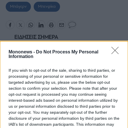
Monocle
Μπάγερν
Μπενφίκα
Media
Lab
Mononews100
ΕΙΔΗΣΕΙΣ ΣΗΜΕΡΑ
Ιράν: Οι όροι που θέτει στις ΗΠΑ για το
Mononews -
Do Not Process My Personal
άνοιγμα των Στενών του Ορμούζ
Information
Εγγραφείτε
Η κόσμηση και το κόσμημα στο Αρχαιολογικό
στο
If you wish to opt-out of the sale, sharing to third parties, or
Μουσείο Θεσσαλονίκης
Newsletter
processing of your personal or sensitive information for
του
Κίνα: «Κόκκινος συναγερμός» για τον τυφώνα
targeted advertising by us, please use the below opt-out
mononews.gr
Ντόλφιν – Ακυρώθηκαν πάνω από 1.600
section to confirm your selection. Please note that after your
opt-out request is processed you may continue seeing
πτήσεις
interest-based ads based on personal information utilized by
Saudi Aramco: Πυρκαγιά στο διυλιστήριο της
us or personal information disclosed to third parties prior to
Τζαζάν – Η δεύτερη μέσα σε έναν μήνα
your opt-out. You may separately opt-out of the further
By
submitting
disclosure of your personal information by third parties on the
your
IAB’s list of downstream participants. This information may
email,
Ακολουθήστε το mononews.gr στο
you