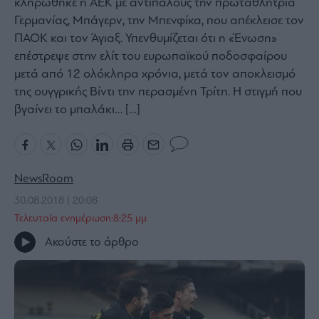
κληρώθηκε η ΑΕΚ με αντιπάλους την πρωταθλήτρια
Bloomberg
Γερμανίας, Μπάγερν, την Μπενφίκα, που απέκλεισε τον
ΠΑΟΚ και τον Άγιαξ. Υπενθυμίζεται ότι η «Ένωση»
Financial
Times
επέστρεψε στην ελίτ του ευρωπαϊκού ποδοσφαίρου
μετά από 12 ολόκληρα χρόνια, μετά τον αποκλεισμό
της ουγγρικής Βίντι την περασμένη Τρίτη. Η στιγμή που
βγαίνει το μπαλάκι… […]
The
Wiseman
Room
301
NewsRoom
My
30.08.2018 | 20:08
Story
Τελευταία ενημέρωση:8:25 μμ
Media
Ακούστε το άρθρο
Winners
&
Losers
Επι-
θετικά