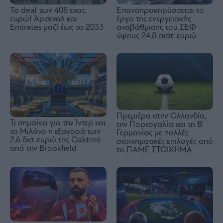
To deal των 408 εκατ.
Επαναπροκηρύσσεται το
ευρώ! Άρσεναλ και
έργο της ενεργειακής
Emirates μαζί έως το 2033
αναβάθμισης του ΣΕΦ
ύψους 24,8 εκατ. ευρώ
Πρεμιέρα στην Ολλανδία,
Τι σημαίνει για την Ίντερ και
την Πορτογαλία και τη Β’
το Μιλάνο η εξαγορά των
Γερμανίας με πολλές
2,6 δισ. ευρώ της Oaktree
στοιχηματικές επιλογές από
από την Brookfield
το ΠΑΜΕ ΣΤΟΙΧΗΜΑ