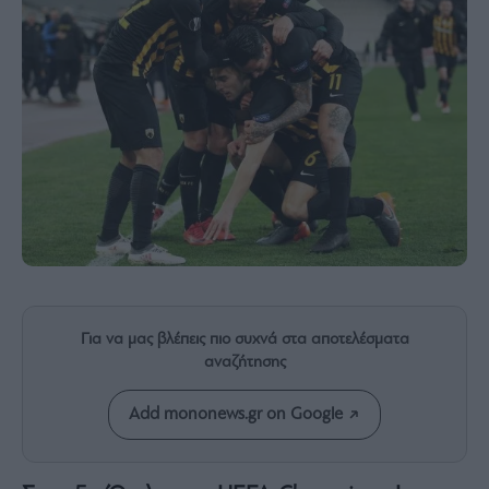
Rumors
ESG
Today
Mononews2030
Άρθρα
Συνεντεύξεις
Les
Bons
Για να μας βλέπεις πιο συχνά στα αποτελέσματα
Vivants
αναζήτησης
Auto
Life
Add mononews.gr on Google
&
Style
Υγεία