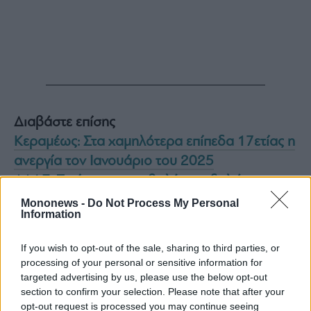
ας
οι
ήσης
4
news.gr
ghts
rved
Διαβάστε επίσης
Κεραμέως: Στα χαμηλότερα επίπεδα 17ετίας η
ανεργία τον Ιανουάριο του 2025
ΑΑΔΕ: Ξεκίνησε η υποβολή των δηλώσεων
φορολογίας εισοδήματος 2024 νομικών
Mononews -
Do Not Process My Personal
Information
προσώπων και οντοτήτων
Χρίστος Δήμας: Από βοηθός καθηγητή στο
If you wish to opt-out of the sale, sharing to third parties, or
LSE, «βοηθός» του Κ. Χατζηδάκη στο
processing of your personal or sensitive information for
Οικονομικών και σήμερα Υπουργός Υποδομών
targeted advertising by us, please use the below opt-out
section to confirm your selection. Please note that after your
opt-out request is processed you may continue seeing