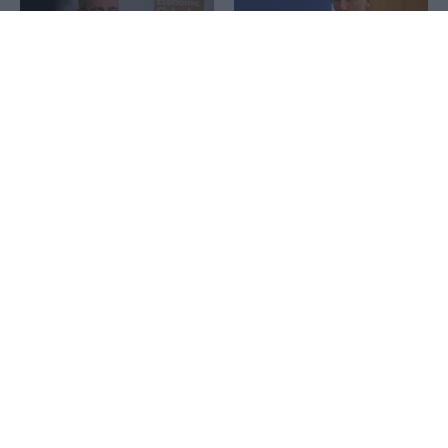
1x
Σκέρτσος: Το ΠΑΣΟΚ
υποκαθιστά την οικονομική
Τόμας Μπάρκιν (Fed): Η
ανάλυση με πολιτική
αγορά εργασίας των ΗΠΑ
προπαγάνδα
δεν είναι ούτε αδύναμη
ούτε υπερβολικά ισχυρή
NYT: Οι εξαγωγές της Κίνας
καλπάζουν παρά τα
εμπορικά εμπόδια
ΣΚΑΪ: Πέντε μήνες CEO
και… τίτλοι τέλους για τον
Γρηγόρη Δημητριάδη – Το
παρασκήνιο, τα ταξίδια και
το «παράθυρο» της
επόμενης ημέρας