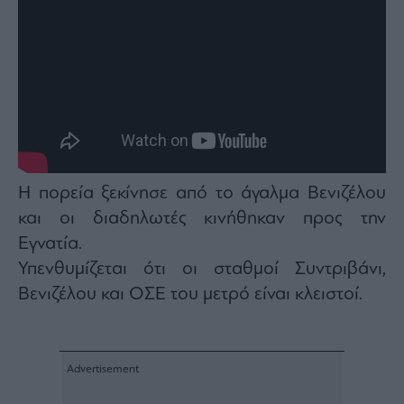
Monocle
Media
Lab
Mononews100
Η πορεία ξεκίνησε από το άγαλμα Βενιζέλου
Εγγραφείτε
στο
και οι διαδηλωτές κινήθηκαν προς την
Newsletter
Εγνατία.
του
mononews.gr
Υπενθυμίζεται ότι οι σταθμοί Συντριβάνι,
Βενιζέλου και ΟΣΕ του μετρό είναι κλειστοί.
By
submitting
your
email,
you