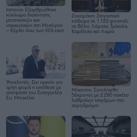
Ισπανία: Εξαρθρώθηκε
κύκλωμα διακίνησης
Ζαχαράκη: Στεγαστικό
μεταναστών και
επίδομα σε 1.120 φοιτητές
ναρκωτικών στη Μεσόγειο
σε Βόλο, Λάρισα, Τρίκαλα,
– Κέρδη άνω των €24 εκατ.
Καρδίτσα και Λαμία
Υποκλοπές: Στο αρχείο για
τρίτη φορά η υπόθεση με
Μύκονος: Συνελήφθη
απόφαση του Εισαγγελέα
56χρονος με 2.280 πακέτα
Ευ. Μπακέλα
λαθραίων τσιγάρων στο
αεροδρόμιο