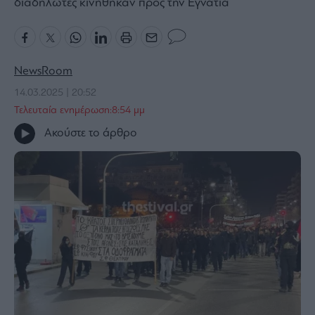
διαδηλωτές κινήθηκαν προς την Εγνατία
Bloomberg
Financial
Times
NewsRoom
14.03.2025 | 20:52
Τελευταία ενημέρωση:8:54 μμ
The
Ακούστε το άρθρο
Wiseman
Room
301
My
Story
Media
Winners
&
Losers
Επι-
θετικά