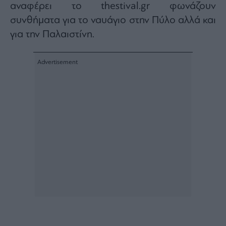
αναφέρει το thestival.gr φωνάζουν
Architecture
συνθήματα για το ναυάγιο στην Πύλο αλλά και
&
Design
για την Παλαιστίνη.
Fashion
&
Art
Watches
Yachts
Table
For
Two
Μετοχές
Αγορές
Trader's
book