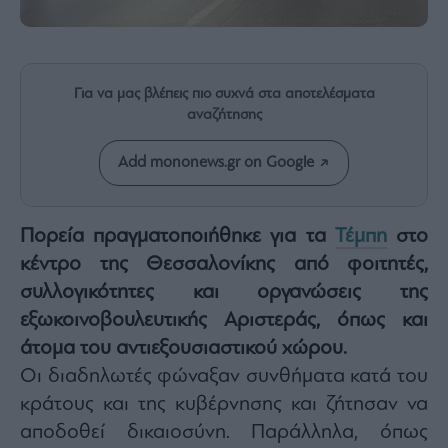
Rumors
ESG
Today
Mononews2030
Για να μας βλέπεις πιο συχνά στα αποτελέσματα
αναζήτησης
Άρθρα
Συνεντεύξεις
Add mononews.gr on Google
Πορεία πραγματοποιήθηκε για τα
Τέμπη
στο
κέντρο της Θεσσαλονίκης από φοιτητές,
Les
συλλογικότητες και οργανώσεις της
Bons
Vivants
εξωκοινοβουλευτικής Αριστεράς, όπως και
Auto
άτομα του αντιεξουσιαστικού χώρου.
Life
Οι διαδηλωτές φώναξαν συνθήματα κατά του
&
κράτους και της κυβέρνησης και ζήτησαν να
Style
αποδοθεί δικαιοσύνη. Παράλληλα, όπως
Υγεία