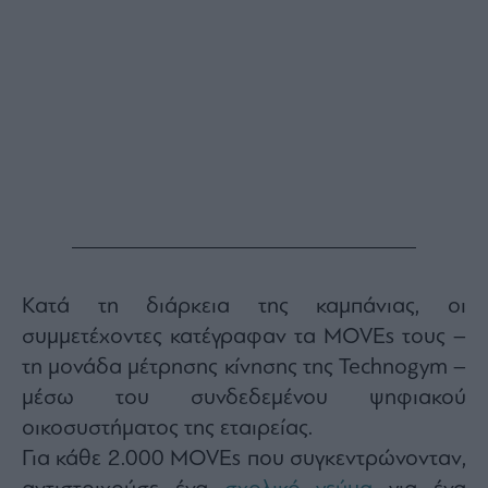
Monocle
Media
Lab
Mononews100
Εγγραφείτε
στο
Newsletter
του
Κατά τη διάρκεια της καμπάνιας, οι
mononews.gr
συμμετέχοντες κατέγραφαν τα MOVEs τους –
τη μονάδα μέτρησης κίνησης της Technogym –
μέσω του συνδεδεμένου ψηφιακού
οικοσυστήματος της εταιρείας.
By
submitting
Για κάθε 2.000 MOVEs που συγκεντρώνονταν,
your
email,
you