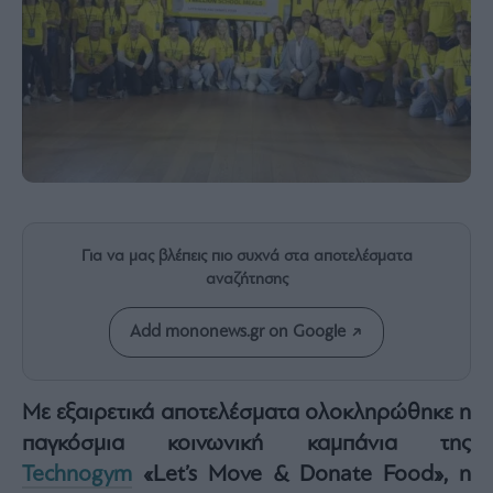
Rumors
ESG
Today
Mononews2030
Άρθρα
Συνεντεύξεις
Για να μας βλέπεις πιο συχνά στα αποτελέσματα
αναζήτησης
Les
Bons
Add mononews.gr on Google
Vivants
Auto
Life
Με εξαιρετικά αποτελέσματα ολοκληρώθηκε η
&
παγκόσμια κοινωνική καμπάνια της
Style
Technogym
«Let’s Move & Donate Food», η
Υγεία