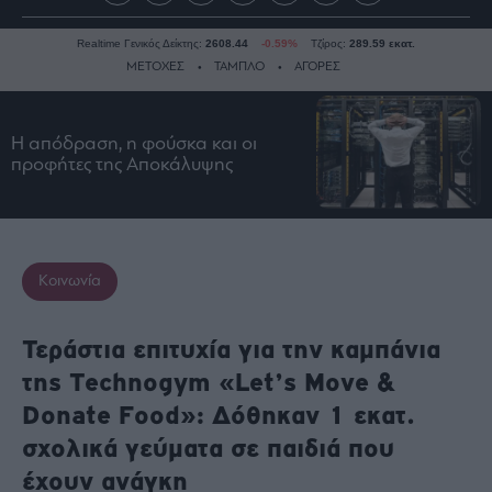
Realtime Γενικός Δείκτης:
2608.44
-0.59%
Τζίρος:
289.59 εκατ.
ΜΕΤΟΧΕΣ
ΤΑΜΠΛΟ
ΑΓΟΡΕΣ
Η απόδραση, η φούσκα και οι
Ειδήσεις
προφήτες της Αποκάλυψης
Οικονομία
Business
Τράπεζες
Ναυτιλία
Κοινωνία
Real
Estate
Τεράστια επιτυχία για την καμπάνια
Ενέργεια
της Technogym «Let’s Move &
Πολιτική
Donate Food»: Δόθηκαν 1 εκατ.
Πολιτισμός
σχολικά γεύματα σε παιδιά που
Κοινωνία
έχουν ανάγκη
Law