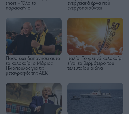
short – Όλο το
ενεργειακά έργα που
παρασκήνιο
ενεργοποιούνται
Πόσα έχει δαπανήσει αυτό
Ιταλία: Το φετινό καλοκαίρι
το καλοκαίρι ο Μάριος
είναι το θερμότερο του
Ηλιόπουλος για τις
τελευταίου αιώνα
μεταγραφές της ΑΕΚ
Τραμπ: Ο πόλεμος στο
Δραπετσώνα: Συνελήφθη ο
1x
Ιράν θα τελειώσει σύντομα
πλοίαρχος δεξαμενόπλοιου
για θαλάσσια ρύπανση