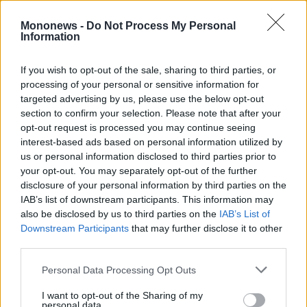
Mononews -
Do Not Process My Personal
Information
If you wish to opt-out of the sale, sharing to third parties, or
processing of your personal or sensitive information for
targeted advertising by us, please use the below opt-out
section to confirm your selection. Please note that after your
Σε μια εποχή όπου η καθιστική ζωή αυξάνεται
opt-out request is processed you may continue seeing
συνεχώς και ο αριθμός των υπέρβαρων
interest-based ads based on personal information utilized by
us or personal information disclosed to third parties prior to
ατόμων είναι υπερδιπλάσιος σε σχέση με
your opt-out. You may separately opt-out of the further
εκείνον των υποσιτισμένων ανθρώπων, η
disclosure of your personal information by third parties on the
καμπάνια μετέτρεψε συμβολικά τις «περιττές»
IAB’s list of downstream participants. This information may
also be disclosed by us to third parties on the
IAB’s List of
θερμίδες σε πολύτιμα γεύματα για όσους τα
Downstream Participants
that may further disclose it to other
έχουν περισσότερο ανάγκη.
third parties.
Αποτελέσματα της καμπάνιας
Personal Data Processing Opt Outs
Πάνω από 150.000 συμμετέχοντες
I want to opt-out of the Sharing of my
personal data.