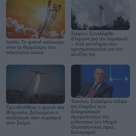
Σκύρος: Συνελήφθη
63χρονη για την πυρκαγιά
Ιταλία: Το φετινό καλοκαίρι
– Από γεννήτρια που
είναι το θερμότερο του
χρησιμοποιούσε για την
τελευταίου αιώνα
κουζίνα της
Ταχιάος: Συσκέψεις ενόψει
της έναρξης των
Οριοθετήθηκε η φωτιά στα
δοκιμαστικών
Φάρσαλα, βελτιωμένη η
δρομολογίων της
κατάσταση στην πυρκαγιά
επέκτασης του Μετρό
στην Σκύρο
Θεσσαλονίκης προς
Καλαμαριά