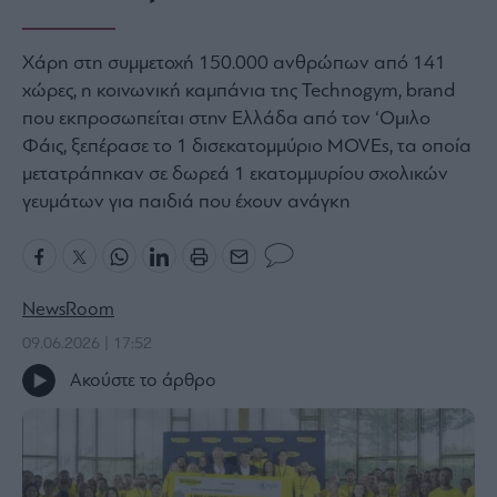
Bloomberg
Financial
Χάρη στη συμμετοχή 150.000 ανθρώπων από 141
Times
χώρες, η κοινωνική καμπάνια της Technogym, brand
που εκπροσωπείται στην Ελλάδα από τον ‘Ομιλο
Φάις, ξεπέρασε το 1 δισεκατομμύριο MOVEs, τα οποία
μετατράπηκαν σε δωρεά 1 εκατομμυρίου σχολικών
The
γευμάτων για παιδιά που έχουν ανάγκη
Wiseman
Room
301
My
NewsRoom
Story
09.06.2026 | 17:52
Media
Ακούστε το άρθρο
Winners
&
Losers
Επι-
θετικά