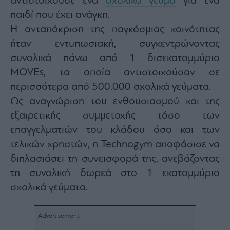
αντιστοιχούσε ένα
σχολικό γεύμα
για ένα
agree
to
παιδί που έχει ανάγκη.
our
Terms
Η ανταπόκριση της παγκόσμιας κοινότητας
and
Privacy
ήταν εντυπωσιακή, συγκεντρώνοντας
Notice.
You
can
συνολικά πάνω από 1 δισεκατομμύριο
opt
out
MOVEs, τα οποία αντιστοιχούσαν σε
at
any
περισσότερα από 500.000 σχολικά γεύματα.
time.
This
site
Ως αναγνώριση του ενθουσιασμού και της
is
protected
εξαιρετικής συμμετοχής τόσο των
by
reCAPTCHA
επαγγελματιών του κλάδου όσο και των
and
the
Google
τελικών χρηστών, η Technogym αποφάσισε να
Privacy
Policy
διπλασιάσει τη συνεισφορά της, ανεβάζοντας
and
Terms
τη συνολική δωρεά στο 1 εκατομμύριο
of
Service
apply.
σχολικά γεύματα.
ότητα
ι
ίες