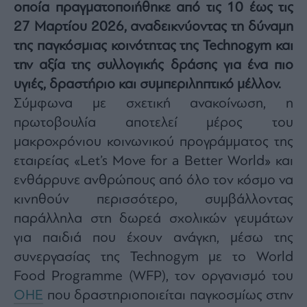
οποία πραγματοποιήθηκε από τις 10 έως τις
Architecture
27 Μαρτίου 2026, αναδεικνύοντας τη δύναμη
&
Design
της παγκόσμιας κοινότητας της Technogym και
Fashion
την αξία της συλλογικής δράσης για ένα πιο
&
υγιές, δραστήριο και συμπεριληπτικό μέλλον.
Art
Σύμφωνα με σχετική ανακοίνωση, η
Watches
πρωτοβουλία αποτελεί μέρος του
Yachts
μακροχρόνιου κοινωνικού προγράμματος της
Table
For
εταιρείας «Let’s Move for a Better World» και
Two
ενθάρρυνε ανθρώπους από όλο τον κόσμο να
κινηθούν περισσότερο, συμβάλλοντας
παράλληλα στη δωρεά σχολικών γευμάτων
για παιδιά που έχουν ανάγκη, μέσω της
Μετοχές
συνεργασίας της Technogym με το World
Αγορές
Food Programme (WFP), τον οργανισμό του
Trader's
book
ΟΗΕ
που δραστηριοποιείται παγκοσμίως στην