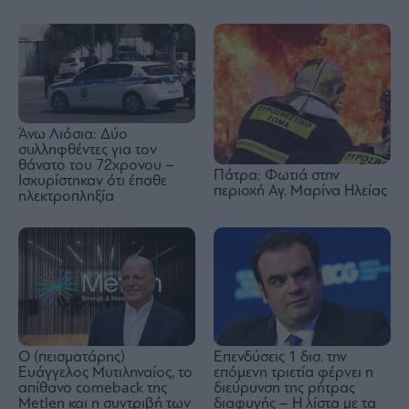
Άνω Λιόσια: Δύο
συλληφθέντες για τον
θάνατο του 72χρονου –
Πάτρα: Φωτιά στην
Ισχυρίστηκαν ότι έπαθε
περιοχή Αγ. Μαρίνα Ηλείας
ηλεκτροπληξία
Ο (πεισματάρης)
Επενδύσεις 1 δισ. την
Ευάγγελος Μυτιληναίος, το
επόμενη τριετία φέρνει η
απίθανο comeback της
διεύρυνση της ρήτρας
Μetlen και η συντριβή των
διαφυγής – Η λίστα με τα