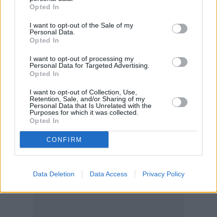
Περισσότερες από 2.000 εγκαταστάσεις
Opted In
συμμετείχαν παγκοσμίως, μεταξύ των οποίων
I want to opt-out of the Sale of my
fitness clubs, ξενοδοχεία, εταιρείες,
Personal Data.
πανεπιστήμια και αθλητικά κέντρα
Opted In
Συμμετοχές από 141 χώρες
I want to opt-out of processing my
Personal Data for Targeted Advertising.
Συγκεντρώθηκαν πάνω από 1
Opted In
δισεκατομμύριο MOVEs συνολικά
I want to opt-out of Collection, Use,
#LetsMoveforaBetterWorld
Retention, Sale, and/or Sharing of my
Personal Data that Is Unrelated with the
Το World Food Programme δεν υποστηρίζει
Purposes for which it was collected.
Opted In
ούτε προωθεί συγκεκριμένα προϊόντα ή
υπηρεσίες.
CONFIRM
Διαβάστε επίσης:
Data Deletion
Data Access
Privacy Policy