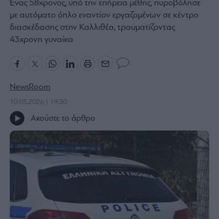
Ένας 58χρονος, υπό την επήρεια μέθης, πυροβόλησε
Bloomberg
με αυτόματο όπλο εναντίον εργαζομένων σε κέντρο
Financial
διασκέδασης στην Καλλιθέα, τραυματίζοντας
Times
43χρονη γυναίκα
The
NewsRoom
Wiseman
10.05.2026 | 19:30
Room
301
Ακούστε το άρθρο
My
Story
Media
Winners
&
Losers
Επι-
θετικά