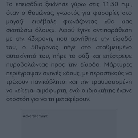
Το επεισόδιο ξεκίνησε γύρω στις 11:30 π.μ.,
Architecture
&
όταν ο θαμώνας, γνωστός για φασαρίες στο
Design
μαγαζί, εισέβαλε φωνάζοντας «θα σας
Fashion
σκοτώσω όλους». Αφού έγινε αντιπαράθεση
&
με την 43χρονη, που αρνήθηκε την είσοδό
Art
του, ο 58χρονος πήγε στο σταθμευμένο
Watches
αυτοκίνητό του, πήρε το ούζι και επέστρεψε
Yachts
πυροβολώντας προς την είσοδο. Μάρτυρες
Table
For
περιέγραψαν σκηνές χάους, με περαστικούς να
Two
τρέχουν πανικόβλητοι και την τραυματισμένη
να κείτεται αιμόφυρτη, ενώ ο ιδιοκτήτης έκανε
οτοστόπ για να τη μεταφέρουν.
Μετοχές
Αγορές
Trader's
book