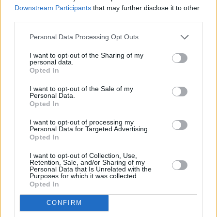
Downstream Participants
that may further disclose it to other
third parties.
Personal Data Processing Opt Outs
I want to opt-out of the Sharing of my
personal data.
Opted In
I want to opt-out of the Sale of my
Personal Data.
Opted In
Σάμος: 13 συλλήψεις μελών δύο συμμοριών
ναρκωτικών
I want to opt-out of processing my
Personal Data for Targeted Advertising.
Opted In
58χρονος
Καλλιθέα
πυροβολισμοί
I want to opt-out of Collection, Use,
Retention, Sale, and/or Sharing of my
Personal Data that Is Unrelated with the
Purposes for which it was collected.
Opted In
ΕΙΔΗΣΕΙΣ ΣΗΜΕΡΑ
CONFIRM
Ford Ranger XLT: Ετοιμοπαράδοτο από