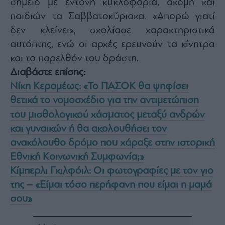
σημείο με έντονη κυκλοφορία, ακόμη και
agree
to
παιδιών τα Σαββατοκύριακα. «Απορώ γιατί
our
Terms
δεν κλείνει», σχολίασε χαρακτηριστικά
and
Privacy
Notice.
αυτόπτης, ενώ οι αρχές ερευνούν τα κίνητρα
You
can
και το παρελθόν του δράστη.
opt
out
Διαβάστε επίσης:
at
any
time.
Νίκη Κεραμέως: «Το ΠΑΣΟΚ θα ψηφίσει
This
site
θετικά το νομοσχέδιο για την αντιμετώπιση
is
protected
του μισθολογικού χάσματος μεταξύ ανδρών
by
reCAPTCHA
and
και γυναικών ή θα ακολουθήσει τον
the
Google
ανακόλουθο δρόμο που χάραξε στην ιστορική
Privacy
Policy
Εθνική Κοινωνική Συμφωνία;»
and
Terms
of
Κίμπερλι Γκιλφόιλ: Οι φωτογραφίες με τον γιο
Service
apply.
της – «Είμαι τόσο περήφανη που είμαι η μαμά
σου»
ότητα
ι
ίες