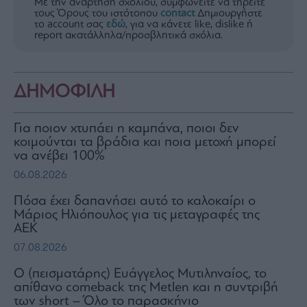
Με την ανάρτηση σχολίου, συμφωνείτε να τηρείτε
τους Όρους του ιστότοπου
contact
Δημιουργήστε
το account σας
εδώ
, για να κάνετε like, dislike ή
report ακατάλληλα/προσβλητικά σχόλια.
ΔΗΜΟΦΙΛΗ
Για ποιον χτυπάει η καμπάνα, ποιοι δεν
κοιμούνται τα βράδια και ποια μετοχή μπορεί
να ανέβει 100%
06.08.2026
Πόσα έχει δαπανήσει αυτό το καλοκαίρι ο
Μάριος Ηλιόπουλος για τις μεταγραφές της
ΑΕΚ
07.08.2026
Ο (πεισματάρης) Ευάγγελος Μυτιληναίος, το
απίθανο comeback της Μetlen και η συντριβή
των short – Όλο το παρασκήνιο