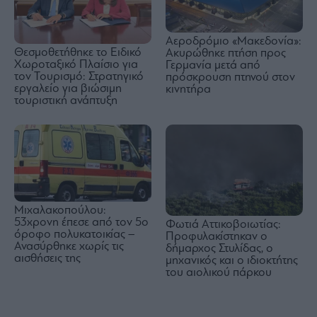
Αεροδρόμιο «Μακεδονία»:
Θεσμοθετήθηκε το Ειδικό
Ακυρώθηκε πτήση προς
Χωροταξικό Πλαίσιο για
Γερμανία μετά από
τον Τουρισμό: Στρατηγικό
πρόσκρουση πτηνού στον
εργαλείο για βιώσιμη
κινητήρα
τουριστική ανάπτυξη
Μιχαλακοπούλου:
53χρονη έπεσε από τον 5ο
Φωτιά Aττικοβοιωτίας:
όροφο πολυκατοικίας –
Προφυλακίστηκαν ο
Ανασύρθηκε χωρίς τις
δήμαρχος Στυλίδας, ο
αισθήσεις της
μηχανικός και ο ιδιοκτήτης
του αιολικού πάρκου