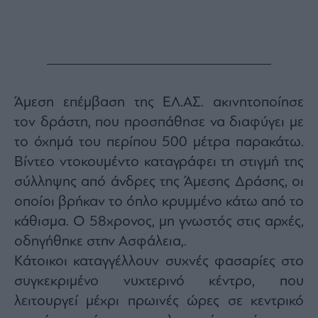
Monocle
Media
Lab
Mononews100
Άμεση επέμβαση της ΕΛ.ΑΣ. ακινητοποίησε
τον δράστη, που προσπάθησε να διαφύγει με
το όχημά του περίπου 500 μέτρα παρακάτω.
Εγγραφείτε
Βίντεο ντοκουμέντο καταγράφει τη στιγμή της
στο
Newsletter
σύλληψης από άνδρες της Άμεσης Δράσης, οι
του
οποίοι βρήκαν το όπλο κρυμμένο κάτω από το
mononews.gr
κάθισμα. Ο 58χρονος, μη γνωστός στις αρχές,
οδηγήθηκε στην Ασφάλεια,.
Κάτοικοι καταγγέλλουν συχνές φασαρίες στο
συγκεκριμένο νυχτερινό κέντρο, που
By
submitting
λειτουργεί μέχρι πρωινές ώρες σε κεντρικό
your
email,
you