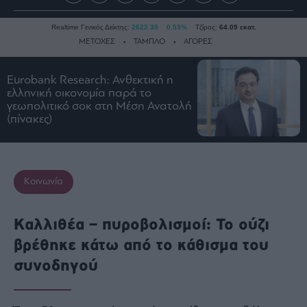
Realtime Γενικός Δείκτης:
2622.39
0.53%
Τζίρος:
64.09 εκατ.
ΜΕΤΟΧΕΣ
ΤΑΜΠΛΟ
ΑΓΟΡΕΣ
Eurobank Research: Ανθεκτική η
Ειδήσεις
ελληνική οικονομία παρά το
γεωπολιτικό σοκ στη Μέση Ανατολή
Οικονομία
(πίνακες)
Business
Τράπεζες
Ναυτιλία
Κοινωνία
Real
Estate
Καλλιθέα – πυροβολισμοί: Το ούζι
Ενέργεια
βρέθηκε κάτω από το κάθισμα του
Πολιτική
συνοδηγού
Πολιτισμός
Κοινωνία
Law