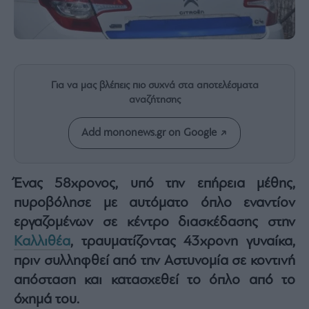
Rumors
ESG
Today
Mononews2030
Άρθρα
Για να μας βλέπεις πιο συχνά στα αποτελέσματα
Συνεντεύξεις
αναζήτησης
Add mononews.gr on Google
Ένας 58χρονος, υπό την επήρεια μέθης,
Les
πυροβόλησε με αυτόματο όπλο εναντίον
Bons
Vivants
εργαζομένων σε κέντρο διασκέδασης στην
Auto
Καλλιθέα
, τραυματίζοντας 43χρονη γυναίκα,
Life
πριν συλληφθεί από την Αστυνομία σε κοντινή
&
απόσταση και κατασχεθεί το όπλο από το
Style
όχημά του.
Υγεία