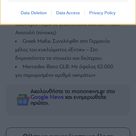
€42.000 (ΛΤΠΦ)
Data Deletion
Data Access
Privacy Policy
Eurobank Research: Ανθεκτική η ελληνική
οικονομία παρά το γεωπολιτικό σοκ στη Μέση
Ανατολή (πίνακες)
Greek Mafia: Συνελήφθη στη Γερμανία
μέλος του κυκλώματος «Έντικ» – Στη
δημοσιότητα τα στοιχεία και δεύτερου
Mercedes-Benz GLB: Mε όφελος €2.000
για περιορισμένο αριθμό οχημάτων
Ακολουθήστε το mononews.gr στο
Google News
και ενημερωθείτε
πρώτοι.