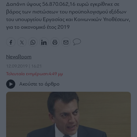
Δαπάνη ύψους 56.870.062,16 ευρώ εγκρίθηκε σε
Bloomberg
βάρος των πιστώσεων του προϋπολογισμού εξόδων
Financial
του υπουργείου Εργασίας και Κοινωνικών Υποθέσεων,
Times
για το οικονομικό έτος 2019
The
NewsRoom
Wiseman
12.09.2019 | 16:21
Room
301
Τελευταία ενημέρωση:4:49 μμ
My
Ακούστε το άρθρο
Story
Media
Winners
&
Losers
Επι-
θετικά