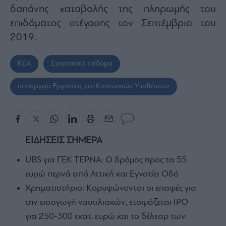
Buy-
δαπάνης καταβολής της πληρωμής του
Hold-
Sell
επιδόματος στέγασης τον Σεπτέμβριο του
2019.
The
Value
Investor
ΚΕΑ
Στεγαστικό επίδομα
Crypto
Χρηματιστηριακές
υπουργείο Εργασίας και Κοινωνικών Υποθέσεων
Ανακοινώσεις
Creative
Content
ΕΙΔΗΣΕΙΣ ΣΗΜΕΡΑ
Branded
UBS για ΓΕΚ ΤΕΡΝΑ: Ο δρόμος προς τα 55
Content
ευρώ περνά από Αττική και Εγνατία Οδό
Reports
&
Χρηματιστήριο: Κορυφώνονται οι επαφές για
Branded
την εισαγωγή ναυτιλιακών, ετοιμάζεται IPO
Content
Calendar
για 250-300 εκατ. ευρώ και το δέλεαρ των