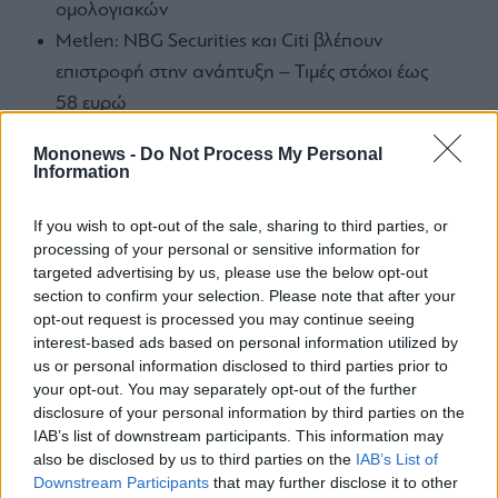
Monocle
ομολογιακών
Media
Metlen: NBG Securities και Citi βλέπουν
Lab
επιστροφή στην ανάπτυξη – Τιμές στόχοι έως
58 ευρώ
Θα το απολαμβάνει και ο… Μαραντόνα από
Mononews100
Mononews -
Do Not Process My Personal
εκεί ψηλά! Επένδυση 200 εκατ. ευρώ για την
Information
ανακαίνιση του γηπέδου της Νάπολι
If you wish to opt-out of the sale, sharing to third parties, or
Εγγραφείτε
processing of your personal or sensitive information for
Ακολουθήστε το mononews.gr στο
στο
targeted advertising by us, please use the below opt-out
Google News
και ενημερωθείτε
Newsletter
section to confirm your selection. Please note that after your
πρώτοι.
του
opt-out request is processed you may continue seeing
mononews.gr
interest-based ads based on personal information utilized by
us or personal information disclosed to third parties prior to
your opt-out. You may separately opt-out of the further
disclosure of your personal information by third parties on the
Θέλετε να ενημερώνεστε για όλα τα
IAB’s list of downstream participants. This information may
οικονομικά και επιχειρηματικά νέα;
By
submitting
also be disclosed by us to third parties on the
IAB’s List of
your
Downstream Participants
that may further disclose it to other
email,
Εγγραφείτε στο Newsletter του mononews.gr
you