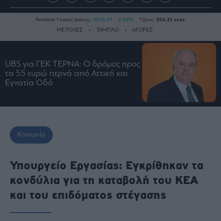
Realtime Γενικός Δείκτης:
2615.07
0.25%
Τζίρος:
204.31 εκατ.
ΜΕΤΟΧΕΣ
ΤΑΜΠΛΟ
ΑΓΟΡΕΣ
UBS για ΓΕΚ ΤΕΡΝΑ: Ο δρόμος προς
Ειδήσεις
τα 55 ευρώ περνά από Αττική και
Οικονομία
Εγνατία Οδό
Business
Τράπεζες
Ναυτιλία
Κοινωνία
Real
Estate
Ενέργεια
Υπουργείο Εργασίας: Εγκρίθηκαν τα
Πολιτική
κονδύλια για τη καταβολή του ΚΕΑ
Πολιτισμός
και του επιδόματος στέγασης
Κοινωνία
Law