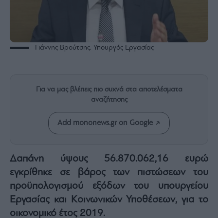
Rumors
ESG
Today
Mononews2030
Γιάννης Βρούτσης. Υπουργός Εργασίας
Άρθρα
Συνεντεύξεις
Για να μας βλέπεις πιο συχνά στα αποτελέσματα
αναζήτησης
Add mononews.gr on Google
Les
Bons
Vivants
Δαπάνη ύψους 56.870.062,16 ευρώ
Auto
εγκρίθηκε σε βάρος των πιστώσεων του
Life
προϋπολογισμού εξόδων του
υπουργείου
&
Εργασίας και Κοινωνικών Υποθέσεων
, για το
Style
οικονομικό έτος 2019.
Υγεία