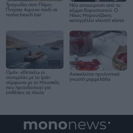
Τραγωδία στην Πάρο:
Νέα αποχώρηση από το
Πνίγηκε 4χρονο παιδί σε
κόμμα Καρυστιανού: Ο
πισίνα beach bar
Νίκος Μπρουτζάκης
καταγγέλλει κλειστή κάστα
Ομάν: «Θετικές» οι
Ανακαλείται προληπτικά
συνομιλίες με το Ιράν
γνωστή μαρμελάδα
σύμφωνα με το Μουσκάτ,
που προειδοποιεί για
επιθέσεις σε πλοία