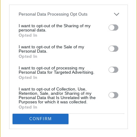
third parties.
agree
to
ΕΓΓΡΑΦΗ
our
Personal Data Processing Opt Outs
Terms
and
By submitting your email, you agree to our Terms and Privacy Notice.
Privacy
You can opt out at any time. This site is protected by reCAPTCHA and the
I want to opt-out of the Sharing of my
Notice.
Google Privacy Policy and Terms of Service apply.
You
personal data.
can
Opted In
opt
out
at
I want to opt-out of the Sale of my
any
Personal Data.
Μοιραστείτε την άποψή σας
time.
This
Opted In
site
is
protected
I want to opt-out of processing my
Σχόλια
by
Personal Data for Targeted Advertising.
reCAPTCHA
and
Opted In
the
Google
Οδηγίες
Privacy
I want to opt-out of Collection, Use,
Policy
Για να σχολιάσετε χρησιμοποιήστε ένα ψευδώνυμο.
Retention, Sale, and/or Sharing of my
and
Παρακαλούμε σχολιάζετε με σεβασμό.
Personal Data that Is Unrelated with the
Terms
Purposes for which it was collected.
Χρησιμοποιείτε κατανοητή γλώσσα και αποφύγετε
of
Service
διατυπώσεις που θα μπορούσαν να
Opted In
apply.
παρερμηνευτούν ή να θεωρηθούν προσβλητικές.
Με την ανάρτηση σχολίου, συμφωνείτε να τηρείτε
CONFIRM
τους Όρους του ιστότοπου
contact
Δημιουργήστε
το account σας
εδώ
, για να κάνετε like, dislike ή
ότητα
report ακατάλληλα/προσβλητικά σχόλια.
ι
ίες