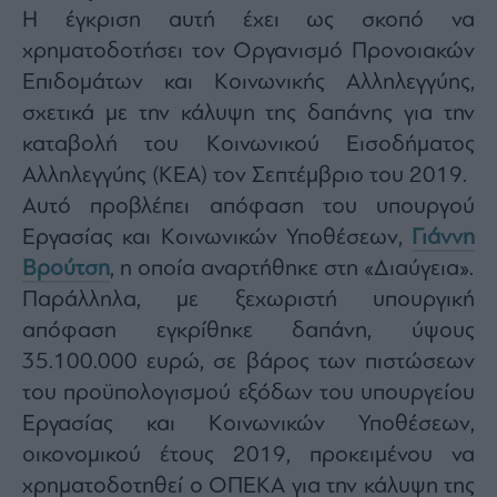
Η έγκριση αυτή έχει ως σκοπό να
Architecture
&
χρηματοδοτήσει τον Οργανισμό Προνοιακών
Design
Επιδομάτων και Κοινωνικής Αλληλεγγύης,
Fashion
σχετικά με την κάλυψη της δαπάνης για την
&
Art
καταβολή του Κοινωνικού Εισοδήματος
Watches
Αλληλεγγύης (ΚΕΑ) τον Σεπτέμβριο του 2019.
Yachts
Αυτό προβλέπει απόφαση του υπουργού
Εργασίας και Κοινωνικών Υποθέσεων,
Γιάννη
Table
For
Βρούτση
, η οποία αναρτήθηκε στη «Διαύγεια».
Two
Παράλληλα, με ξεχωριστή υπουργική
απόφαση εγκρίθηκε δαπάνη, ύψους
35.100.000 ευρώ, σε βάρος των πιστώσεων
Μετοχές
του προϋπολογισμού εξόδων του υπουργείου
Αγορές
Εργασίας και Κοινωνικών Υποθέσεων,
Trader's
οικονομικού έτους 2019, προκειμένου να
book
χρηματοδοτηθεί ο ΟΠΕΚΑ για την κάλυψη της