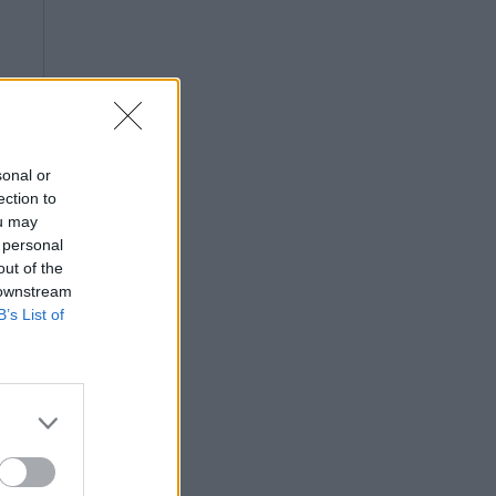
sonal or
ection to
ou may
 personal
out of the
 downstream
B’s List of
ου