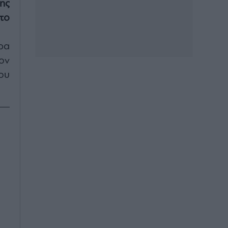
ης
το
ρα
ον
ου