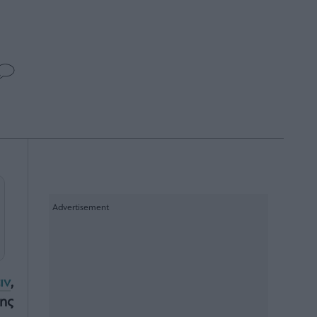
ιν
,
ης