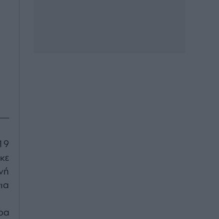
19
κε
νή
ια
ρα