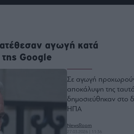
ου
r
ail,
κατέθεσαν αγωγή κατά
s and
n opt
te is
 της Google
CHA
acy
rvice
Σε αγωγή προχωρούν 
αποκάλυψη της ταυτό
δημοσιεύθηκαν στο δ
ΗΠΑ
NewsRoom
27.03.2026 | 11:36