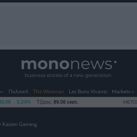
nt
t
t
Πολιτική
The Wiseman
Les Bons Vivants
Markets
30.09
0.24%
Τζίρος:
89.56 εκατ.
ΜΕΤΟ
ην Kaizen Gaming
το