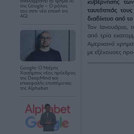
αναλαμβάνει το τμήμα ΑΙ
κυβέρνησης τ
της Google – Ο ρόλος
ταυτότητάς του
του στην νέα εποχή της
AGI
διαδίκτυο από το
Τον Ιανουάριο, 
από τρία εκατομμ
Αμερικανό χρημα
με εξέχουσες προ
Google: Ο Ντέμης
Χασάμπης νέος πρόεδρος
της DeepMind και
επικεφαλής επιστήμονας
της Alphabet