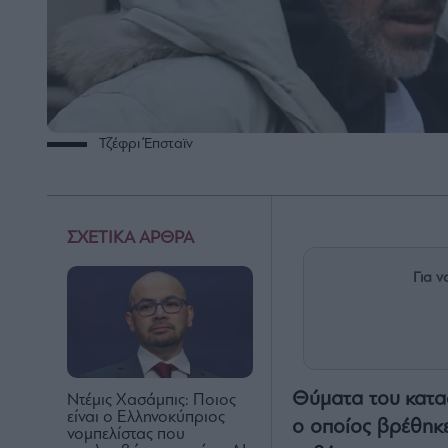
Τζέφρι Έπσταϊν
ΣΧΕΤΙΚΑ ΑΡΘΡΑ
Για ν
Θύματα του κατα
Ντέμις Χασάμπις: Ποιος
είναι ο Ελληνοκύπριος
ο οποίος βρέθηκε
νομπελίστας που