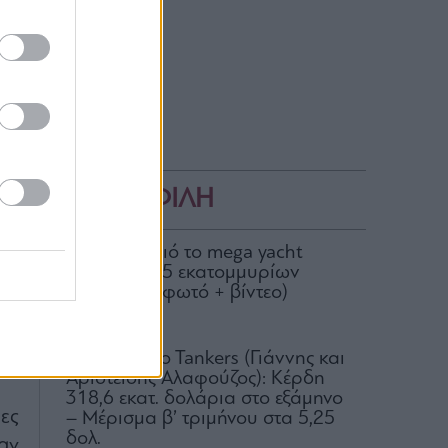
00
α,
σε
FP
ψη
ΔΗΜΟΦΙΛΗ
ις
ις
Στον Σκορπιό το mega yacht
Loon των 75 εκατομμυρίων
ια
δολαρίων (φωτό + βίντεο)
να
04.08.2026
τα
Okeanis Eco Tankers (Γιάννης και
τή
Αριστείδης Αλαφούζος): Κέρδη
318,6 εκατ. δολάρια στο εξάμηνο
ες
– Μέρισμα β’ τριμήνου στα 5,25
δολ.
αν