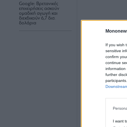
Google: Βρετανικές
επιχειρήσεις ασκούν
ομαδική αγωγή και
διεκδικούν 6,7 δισ.
δολάρια
Mononew
If you wish 
sensitive in
confirm you
continue se
information 
further disc
participants
Downstream 
Persona
I want t
Αλλά αυτά τα έ