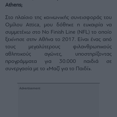
Monocle
Athens;
Media
Lab
Στo πλαίσιo της κοινωνικής συνεισφοράς του
Ομίλου Attica, μου δόθηκε η ευκαιρία να
συμμετέχω στο No Finish Line (NFL) το οποίο
Mononews100
ξεκίνησε στην Αθήνα το 2017. Είναι ένας από
τους μεγαλύτερους φιλανθρωπικούς
αθλητικούς αγώνες, υποστηρίζοντας
Εγγραφείτε
προγράμματα για 30.000 παιδιά σε
στο
Newsletter
συνεργασία με το «Μαζί για το Παιδί».
του
mononews.gr
By
submitting
your
email,
you