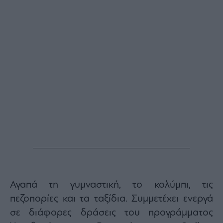
Architecture
&
Design
Fashion
&
Art
Watches
Yachts
Table
For
Two
Μετοχές
Αγαπά τη γυμναστική, το κολύμπι, τις
Αγορές
πεζοπορίες και τα ταξίδια. Συμμετέχει ενεργά
Trader's
book
σε διάφορες δράσεις του προγράμματος