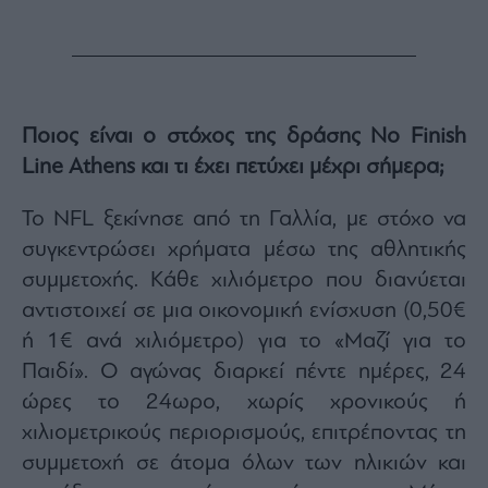
ας
οι
ήσης
4
news.gr
Ποιος είναι ο στόχος της δράσης No Finish
ghts
Line Athens και τι έχει πετύχει μέχρι σήμερα;
rved
Το NFL ξεκίνησε από τη Γαλλία, με στόχο να
συγκεντρώσει χρήματα μέσω της αθλητικής
συμμετοχής. Κάθε χιλιόμετρο που διανύεται
αντιστοιχεί σε μια οικονομική ενίσχυση (0,50€
ή 1€ ανά χιλιόμετρο) για το «Μαζί για το
Παιδί». Ο αγώνας διαρκεί πέντε ημέρες, 24
ώρες το 24ωρο, χωρίς χρονικούς ή
χιλιομετρικούς περιορισμούς, επιτρέποντας τη
συμμετοχή σε άτομα όλων των ηλικιών και