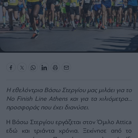
Bloomberg
Financial
Times
The
Wiseman
Room
301
My
Story
H εθελόντρια Βάσω Στεργίου μας μιλάει για το
Media
No Finish Line Athens και για τα χιλιόμετρα…
Winners
προσφοράς που έχει διανύσει.
&
Losers
H Βάσω Στεργίου εργάζεται στον Όμιλο Attica
Επι-
εδώ και τριάντα χρόνια. Ξεκίνησε από το
θετικά