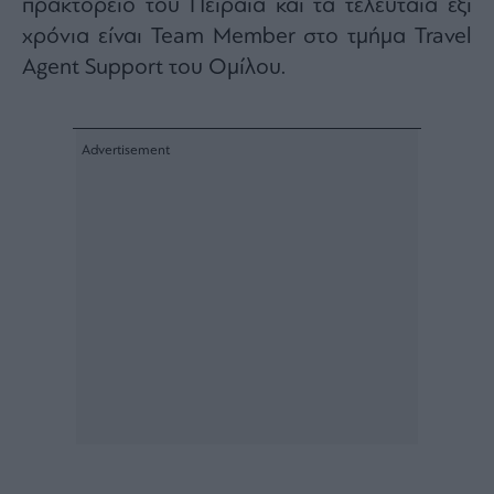
πρακτορείο του Πειραιά και τα τελευταία έξι
Rumors
χρόνια είναι Team Member στο τμήμα Travel
ESG
Today
Agent Support του Ομίλου.
Mononews2030
Άρθρα
Συνεντεύξεις
Les
Bons
Vivants
Auto
Life
&
Style
Υγεία