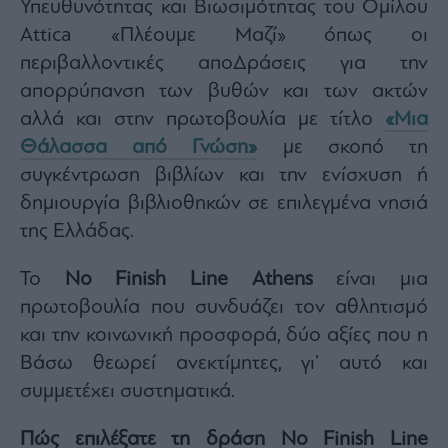
Υπευθυνότητας και Βιωσιμότητας του Ομίλου
Buy-
Hold-
Attica «Πλέουμε Μαζί» όπως οι
Sell
περιβαλλοντικές αποΔράσεις για την
The
απορρύπανση των βυθών και των ακτών
Value
Investor
αλλά και στην πρωτοβουλία με τίτλο
«Μια
Crypto
Θάλασσα από Γνώση»
με σκοπό τη
Χρηματιστηριακές
συγκέντρωση βιβλίων και την ενίσχυση ή
Ανακοινώσεις
δημιουργία βιβλιοθηκών σε επιλεγμένα νησιά
της Ελλάδας.
Creative
Content
Το
No Finish Line Athens
είναι μια
Branded
πρωτοβουλία που συνδυάζει τον αθλητισμό
Content
και την κοινωνική προσφορά, δύο αξίες που η
Reports
Βάσω θεωρεί ανεκτίμητες, γι’ αυτό και
&
Branded
συμμετέχει συστηματικά.
Content
Calendar
Πώς επιλέξατε τη δράση No Finish Line