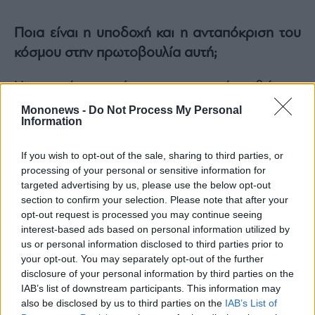
Ποια είναι η υποδοχή και η ανταπόκριση του
κόσμου στην πρωτοβουλία αυτή;
Η ανταπόκριση είναι εντυπωσιακή, καθώς το
NFL απευθύνεται σε όλους, ανεξαρτήτως
Mononews -
Do Not Process My Personal
Information
ηλικίας ή φυσικής κατάστασης.
If you wish to opt-out of the sale, sharing to third parties, or
Ποια είναι η δική σας εμπλοκή στη δράση;
processing of your personal or sensitive information for
targeted advertising by us, please use the below opt-out
Έχω συμμετάσχει και στα 8 NFL με την ομάδα
section to confirm your selection. Please note that after your
της
Attica Group
. Η δράση αυτή συνδυάζει την
opt-out request is processed you may continue seeing
interest-based ads based on personal information utilized by
άσκηση, την ψυχαγωγία και τον εθελοντισμό,
us or personal information disclosed to third parties prior to
στοιχεία που με γεμίζουν ενέργεια και βαθιά
your opt-out. You may separately opt-out of the further
ικανοποίηση.
disclosure of your personal information by third parties on the
IAB’s list of downstream participants. This information may
also be disclosed by us to third parties on the
IAB’s List of