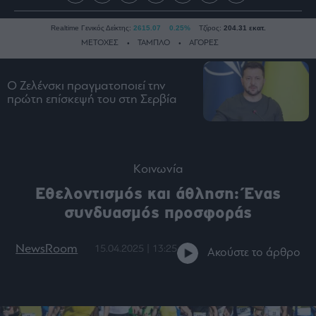
Realtime Γενικός Δείκτης:
2615.07
0.25%
Τζίρος:
204.31 εκατ.
ΜΕΤΟΧΕΣ
ΤΑΜΠΛΟ
ΑΓΟΡΕΣ
Ο Ζελένσκι πραγματοποιεί την
Ειδήσεις
πρώτη επίσκεψή του στη Σερβία
Οικονομία
Business
Τράπεζες
Κοινωνία
Ναυτιλία
Εθελοντισμός και άθληση: Ένας
Real
συνδυασμός προσφοράς
Estate
Ενέργεια
NewsRoom
15.04.2025 | 13:25
Πολιτική
Ακούστε το άρθρο
Πολιτισμός
Κοινωνία
Law