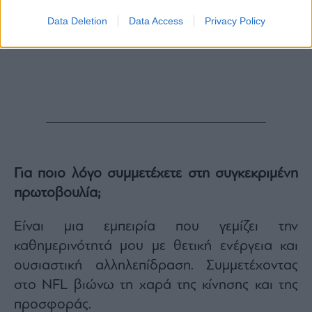
Data Deletion
Data Access
Privacy Policy
Για ποιο λόγο συμμετέχετε στη συγκεκριμένη
πρωτοβουλία;
Είναι μια εμπειρία που γεμίζει την
καθημερινότητά μου με θετική ενέργεια και
ουσιαστική αλληλεπίδραση. Συμμετέχοντας
στο NFL βιώνω τη χαρά της κίνησης και της
προσφοράς.