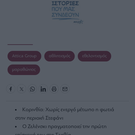
Attica Group
αθλητισμός
εθελοντισμός
μαραθώνιος
Κορινθία: Χωρίς ενεργό μέτωπο η φωτιά
στην περιοχή Στεφάνι
Ο Ζελένσκι πραγματοποιεί την πρώτη