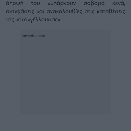
άποψή του «υπάρχουν σοβαρά κενά,
Architecture
αντιφάσεις και ανακολουθίες στις καταθέσεις
&
Design
της καταγγέλλουσας».
Fashion
&
Art
Watches
Yachts
Table
For
Two
Μετοχές
Αγορές
Trader's
book