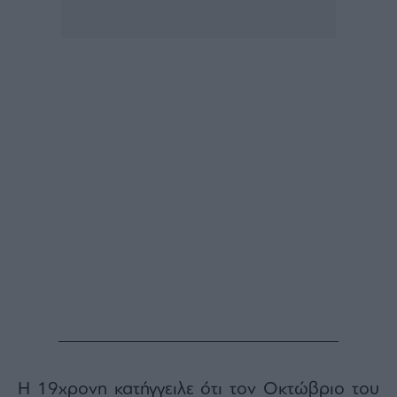
ας
οι
ήσης
4
news.gr
ghts
rved
Η 19χρονη κατήγγειλε ότι τον Οκτώβριο του