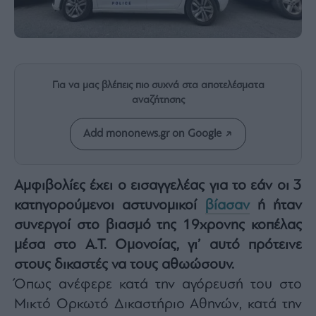
Rumors
ESG
Today
Mononews2030
Άρθρα
Για να μας βλέπεις πιο συχνά στα αποτελέσματα
αναζήτησης
Συνεντεύξεις
Add mononews.gr on Google
Αμφιβολίες έχει ο εισαγγελέας για το εάν οι 3
Les
κατηγορούμενοι αστυνομικοί
βίασαν
ή ήταν
Bons
Vivants
συνεργοί στο βιασμό της 19χρονης κοπέλας
Auto
μέσα στο Α.Τ. Ομονοίας, γι’ αυτό πρότεινε
Life
στους δικαστές να τους αθωώσουν.
&
Όπως ανέφερε κατά την αγόρευσή του στο
Style
Μικτό Ορκωτό Δικαστήριο Αθηνών, κατά την
Υγεία