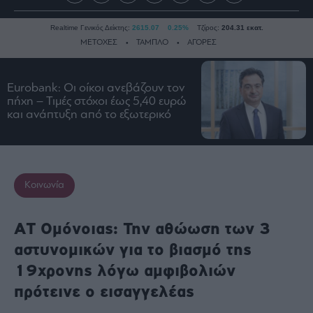
Realtime Γενικός Δείκτης:
2615.07
0.25%
Τζίρος:
204.31 εκατ.
ΜΕΤΟΧΕΣ
ΤΑΜΠΛΟ
ΑΓΟΡΕΣ
Eurobank: Οι οίκοι ανεβάζουν τον
Ειδήσεις
πήχη – Τιμές στόχοι έως 5,40 ευρώ
και ανάπτυξη από το εξωτερικό
Οικονομία
Business
Τράπεζες
Ναυτιλία
Κοινωνία
Real
Estate
ΑΤ Ομόνοιας: Την αθώωση των 3
Ενέργεια
αστυνομικών για το βιασμό της
Πολιτική
19χρονης λόγω αμφιβολιών
Πολιτισμός
πρότεινε ο εισαγγελέας
Κοινωνία
Law