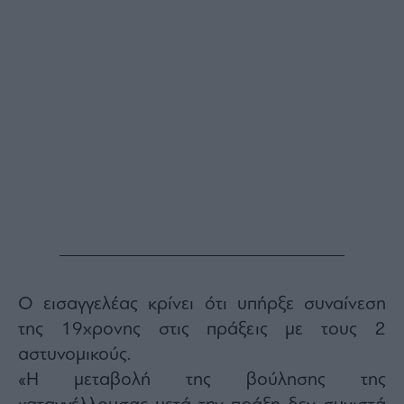
Buy-
Hold-
Sell
The
Value
Investor
Crypto
Χρηματιστηριακές
Ανακοινώσεις
Creative
Content
Branded
Content
Ο εισαγγελέας κρίνει ότι υπήρξε συναίνεση
Reports
της 19χρονης στις πράξεις με τους 2
&
Branded
αστυνομικούς.
Content
«Η μεταβολή της βούλησης της
Calendar