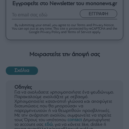
Εγγραφείτε στο Newsletter του mononews.gr
ΕΓΓΡΑΦΗ
By submitting your email, you agree to our Terms and Privacy Notice.
You can opt out at any time. This site is protected by reCAPTCHA and the
Google Privacy Policy and Terms of Service apply.
Μοιραστείτε την άποψή σας
Σχόλια
Οδηγίες
Για να σχολιάσετε χρησιμοποιήστε ένα ψευδώνυμο.
Παρακαλούμε σχολιάζετε με σεβασμό.
Χρησιμοποιείτε κατανοητή γλώσσα και αποφύγετε
διατυπώσεις που θα μπορούσαν να
παρερμηνευτούν ή να θεωρηθούν προσβλητικές.
Με την ανάρτηση σχολίου, συμφωνείτε να τηρείτε
τους Όρους του ιστότοπου
contact
Δημιουργήστε
το account σας
εδώ
, για να κάνετε like, dislike ή