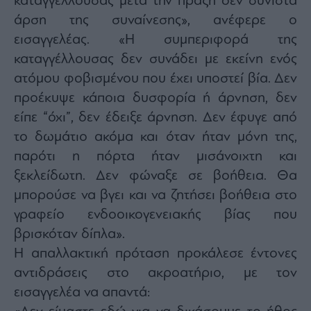
καταγγέλλουσας μετά την πράξη δεν συνιστά
Monocle
Media
άρση της συναίνεσης», ανέφερε ο
Lab
εισαγγελέας. «Η συμπεριφορά της
καταγγέλλουσας δεν συνάδει με εκείνη ενός
ατόμου φοβισμένου που έχει υποστεί βία. Δεν
Mononews100
προέκυψε κάποια δυσφορία ή άρνηση, δεν
είπε “όχι”, δεν έδειξε άρνηση. Δεν έφυγε από
το δωμάτιο ακόμα και όταν ήταν μόνη της,
Εγγραφείτε
παρότι η πόρτα ήταν μισάνοιχτη και
στο
ξεκλείδωτη. Δεν φώναξε σε βοήθεια. Θα
Newsletter
του
μπορούσε να βγει και να ζητήσει βοήθεια στο
mononews.gr
γραφείο ενδοοικογενειακής βίας που
βρισκόταν δίπλα».
Η απαλλακτική πρόταση προκάλεσε έντονες
αντιδράσεις στο ακροατήριο, με τον
By
submitting
εισαγγελέα να απαντά:
your
email,
you