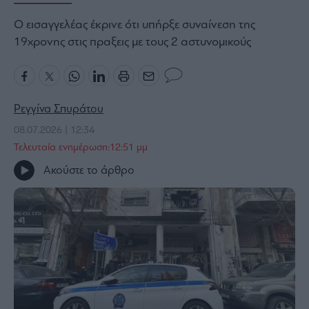
Bloomberg
Ο εισαγγελέας έκρινε ότι υπήρξε συναίνεση της
Financial
19χρονης στις πραξεις με τους 2 αστυνομικούς
Times
Ρεγγίνα Σπυράτου
The
Wiseman
08.07.2026 | 12:34
Τελευταία ενημέρωση:12:51 μμ
Room
301
Ακούστε το άρθρο
My
Story
Media
Winners
&
Losers
Επι-
θετικά