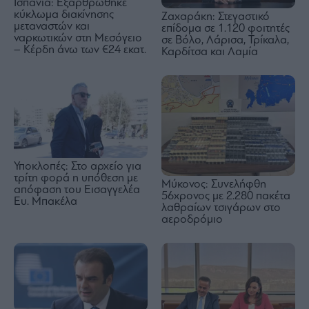
Ισπανία: Εξαρθρώθηκε
κύκλωμα διακίνησης
Ζαχαράκη: Στεγαστικό
μεταναστών και
επίδομα σε 1.120 φοιτητές
ναρκωτικών στη Μεσόγειο
σε Βόλο, Λάρισα, Τρίκαλα,
– Κέρδη άνω των €24 εκατ.
Καρδίτσα και Λαμία
Υποκλοπές: Στο αρχείο για
τρίτη φορά η υπόθεση με
Μύκονος: Συνελήφθη
απόφαση του Εισαγγελέα
56χρονος με 2.280 πακέτα
Ευ. Μπακέλα
λαθραίων τσιγάρων στο
αεροδρόμιο