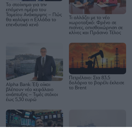
Το στοίχημα για την
επόμενη ημέρα του
Ταμείου Ανάκαμψης – Πώς
Τι αλλάζει με το νέο
θα καλύψει η Ελλάδα το
χωροταξικό: Φρένο σε
επενδυτικό κενό
πισίνες, οπισθοχώρηση σε
κλίνες και Πράσινο Τέλος
Πετρέλαιο: Στα 83,5
δολάρια το βαρέλι έκλεισε
Alpha Bank: Έξι οίκοι
το Brent
βλέπουν νέο κεφάλαιο
ανάπτυξης – Τιμές στόχοι
έως 5,30 ευρώ