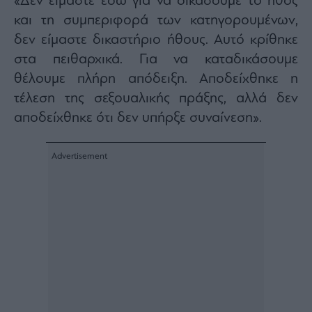
«Δεν είμαστε εδώ για να δικάσουμε το ήθος
agree
to
και τη συμπεριφορά των κατηγορουμένων,
our
Terms
δεν είμαστε δικαστήριο ήθους. Αυτό κρίθηκε
and
Privacy
στα πειθαρχικά. Για να καταδικάσουμε
Notice.
You
can
θέλουμε πλήρη απόδειξη. Αποδείχθηκε η
opt
out
τέλεση της σεξουαλικής πράξης, αλλά δεν
at
any
αποδείχθηκε ότι δεν υπήρξε συναίνεση».
time.
This
site
is
protected
by
reCAPTCHA
and
the
Google
Privacy
Policy
and
Terms
of
Service
apply.
ότητα
ι
ίες