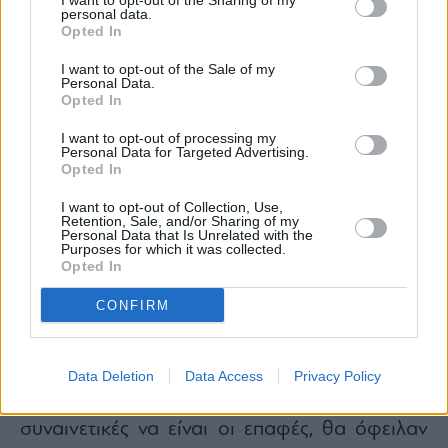
I want to opt-out of the Sharing of my
personal data.
Opted In
I want to opt-out of the Sale of my
Personal Data.
Opted In
I want to opt-out of processing my
Personal Data for Targeted Advertising.
Opted In
I want to opt-out of Collection, Use,
Retention, Sale, and/or Sharing of my
Personal Data that Is Unrelated with the
Purposes for which it was collected.
Opted In
«Φέρθηκαν αναξιοπρεπώς, όσα έκαναν είναι
CONFIRM
κατακριτέα και δεν υπάρχει κανένας
αστερίσκος σε όλα αυτά. Εξέθεσαν και
απαξίωσαν την υπηρεσία, ευτέλισαν και δεν
Data Deletion
Data Access
Privacy Policy
σεβάστηκαν ούτε τον εαυτό τους. Και
συναινετικές να είναι οι επαφές, θα όφειλαν