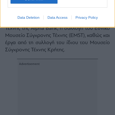
σημαντικές δημόσιες και ιδιωτικές συλλογές,
μεταξύ των οποίων η συλλογή της αδελφής
Data Deletion
Data Access
Privacy Policy
του καλλιτέχνη, Πόπι Αλεξίου, η Συλλογή
Τέχνης της Alpha Bank, η συλλογή του Εθνικό
Μουσείο Σύγχρονης Τέχνης (EMST), καθώς και
έργα από τη συλλογή του ίδιου του Μουσείο
Σύγχρονης Τέχνης Κρήτης.