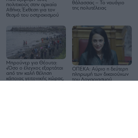
θάλασσας – Το ναυάγιο
πολιτικούς στην αρχαία
της πολυτέλειας
Αθήνα; Έκθεση για τον
θεσμό του οστρακισμού
Μπρούνερ για Θέουτα:
«Όσο ο έλεγχος εξαρτάται
ΟΠΕΚΑ: Αύριο η δεύτερη
από την καλή θέληση
πληρωμή των δικαιούχων
κάποιας γειτονικής χώρας,
του Λογαριασμού
παραμένουμε ευάλωτοι»
Αγροτικής Εστίας
1x
ΣΒΕ: Θετικό βήμα η