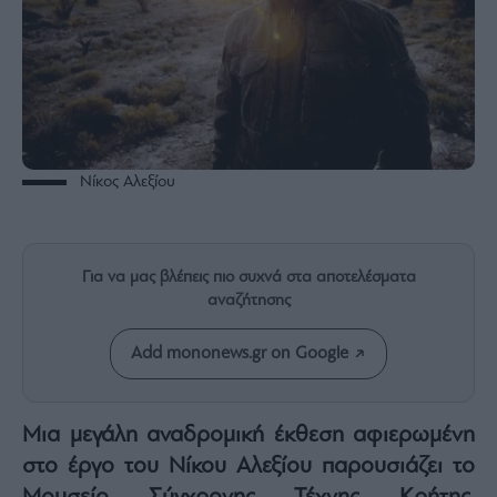
Rumors
ESG
Today
Mononews2030
Άρθρα
Συνεντεύξεις
Νίκος Αλεξίου
Για να μας βλέπεις πιο συχνά στα αποτελέσματα
αναζήτησης
Les
Bons
Vivants
Add mononews.gr on Google
Auto
Life
Μια μεγάλη αναδρομική έκθεση αφιερωμένη
&
Style
στο έργο του Νίκου Αλεξίου παρουσιάζει το
Υγεία