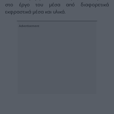
ας
στο έργο του μέσα από διαφορετικά
οι
εκφραστικά μέσα και υλικά.
ήσης
4
news.gr
ghts
rved