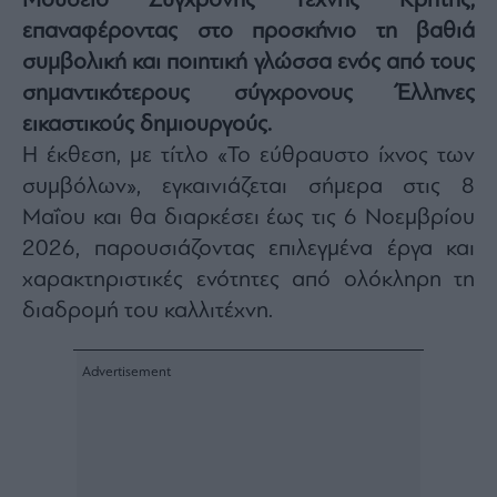
Μουσείο Σύγχρονης Τέχνης Κρήτης,
Architecture
επαναφέροντας στο προσκήνιο τη βαθιά
&
συμβολική και ποιητική γλώσσα ενός από τους
Design
σημαντικότερους σύγχρονους Έλληνες
Fashion
&
εικαστικούς δημιουργούς.
Art
Η έκθεση, με τίτλο «Το εύθραυστο ίχνος των
Watches
συμβόλων», εγκαινιάζεται σήμερα στις 8
Yachts
Μαΐου και θα διαρκέσει έως τις 6 Νοεμβρίου
Table
2026, παρουσιάζοντας επιλεγμένα έργα και
For
χαρακτηριστικές ενότητες από ολόκληρη τη
Two
διαδρομή του καλλιτέχνη.
Μετοχές
Αγορές
Trader's
book