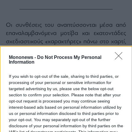
Οι συνθέσεις του αναπτύσσονται μέσα από
επαναλαμβανόμενα μοτίβα και εκατοντάδες
σχεδιαστικούς «χαρακτήρες» πάνω στο χαρτί,
σε μια σχεδόν τελετουργική διαδικασία που
Mononews -
Do Not Process My Personal
δίνει έμφαση στη λεπτομέρεια και στη
Information
χειροποίητη κατασκευή.
Πίσω από την αθωότητα και τη φαινομενική
If you wish to opt-out of the sale, sharing to third parties, or
απλότητα των υλικών, ωστόσο, αναδύεται μια
processing of your personal or sensitive information for
targeted advertising by us, please use the below opt-out
υπόγεια δραματικότητα. Καλάμια, χαρτιά,
section to confirm your selection. Please note that after your
κορδόνια και εύθραυστα υλικά ισορροπούν
opt-out request is processed you may continue seeing
διαρκώς ανάμεσα στη συνοχή και την
interest-based ads based on personal information utilized by
us or personal information disclosed to third parties prior to
πιθανότητα κατάρρευσης, δημιουργώντας
your opt-out. You may separately opt-out of the further
έργα που μοιάζουν ευάλωτα ακόμη και σε μια
disclosure of your personal information by third parties on the
IAB’s list of downstream participants. This information may