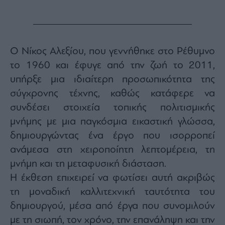
Monocle
Media
Lab
Ο Νίκος Αλεξίου, που γεννήθηκε στο Ρέθυμνο
το 1960 και έφυγε από την ζωή το 2011,
Mononews100
υπήρξε μια ιδιαίτερη προσωπικότητα της
σύγχρονης τέχνης, καθώς κατάφερε να
συνδέσει στοιχεία τοπικής πολιτισμικής
Εγγραφείτε
στο
μνήμης με μια παγκόσμια εικαστική γλώσσα,
Newsletter
δημιουργώντας ένα έργο που ισορροπεί
του
mononews.gr
ανάμεσα στη χειροποίητη λεπτομέρεια, τη
μνήμη και τη μεταφυσική διάσταση.
Η έκθεση επιχειρεί να φωτίσει αυτή ακριβώς
τη μοναδική καλλιτεχνική ταυτότητα του
By
δημιουργού, μέσα από έργα που συνομιλούν
submitting
your
με τη σιωπή, τον χρόνο, την επανάληψη και την
email,
you