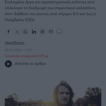
Επιλεγμένα έργα και χαρακτηριστικές ενότητες από
Bloomberg
ολόκληρη τη διαδρομή του σημαντικού καλλιτέχνη,
Financial
στην διάθεση του κοινού, από σήμερα 8/5 και έως 6
Times
Νοεμβρίου 2026
The
NewsRoom
Wiseman
08.05.2026 | 15:25
Room
301
Τελευταία ενημέρωση:3:29 μμ
My
Ακούστε το άρθρο
Story
Media
Winners
&
Losers
Επι-
θετικά