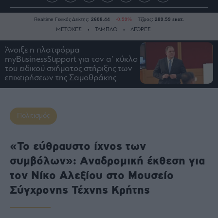
Realtime Γενικός Δείκτης:
2608.44
-0.59%
Τζίρος:
289.59 εκατ.
ΜΕΤΟΧΕΣ
ΤΑΜΠΛΟ
ΑΓΟΡΕΣ
Άνοιξε η πλατφόρμα
myBusinessSupport για τον α’ κύκλο
Ειδήσεις
του ειδικού σχήματος στήριξης των
επιχειρήσεων της Σαμοθράκης
Οικονομία
Business
Τράπεζες
Πολιτισμός
Ναυτιλία
Real
«Το εύθραυστο ίχνος των
Estate
συμβόλων»: Αναδρομική έκθεση για
Ενέργεια
τον Νίκο Αλεξίου στο Μουσείο
Πολιτική
Σύγχρονης Τέχνης Κρήτης
Πολιτισμός
Κοινωνία
Law