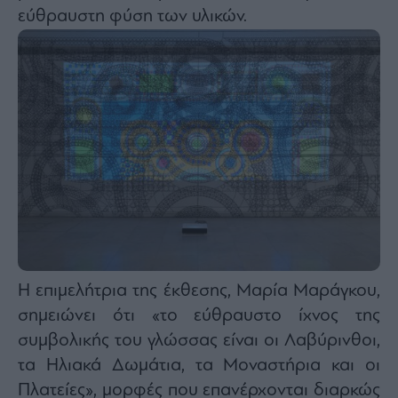
agree
εύθραυστη φύση των υλικών.
to
our
Terms
and
Privacy
Notice.
You
can
opt
out
at
any
time.
This
site
is
protected
by
reCAPTCHA
and
the
Google
Privacy
Policy
and
Terms
Η επιμελήτρια της έκθεσης, Μαρία Μαράγκου,
of
Service
σημειώνει ότι «το εύθραυστο ίχνος της
apply.
συμβολικής του γλώσσας είναι οι Λαβύρινθοι,
τα Ηλιακά Δωμάτια, τα Μοναστήρια και οι
ότητα
ι
Πλατείες», μορφές που επανέρχονται διαρκώς
ίες