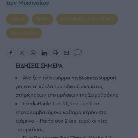
των Μυκηναίων
έκθεση
Κρήτη
Μουσείο Σύγχρονης Τέχνης
Νίκος Αλεξίου
ΕΙΔΗΣΕΙΣ ΣΗΜΕΡΑ
Άνοιξε η πλατφόρμα myBusinessSupport
για τον α’ κύκλο του ειδικού σχήματος
στήριξης των επιχειρήσεων της Σαμοθράκης
CrediaBank: Στα 31,3 εκ. ευρώ τα
επαναλαμβανόμενα καθαρά κέρδη στο
εξάμηνο – Ρεκόρ στα 2 δισ. ευρώ οι νέες
εκταμιεύσεις