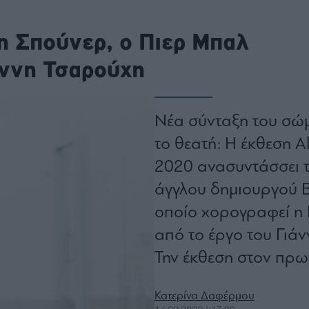
ου
r
η Σπούνερ, ο Πιερ Μπαλ
άννη Τσαρούχη
ail,
s and
n opt
te is
Νέα σύνταξη του σώ
CHA
acy
rvice
το θεατή: Η έκθεση Al
2020 ανασυντάσσει τ
άγγλου δημιουργού Β
οποίο χορογραφεί η
από το έργο του Γιά
Την έκθεση στον πρω
Κατερίνα Δαφέρμου