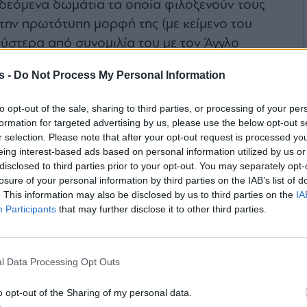
δεόμενα δωμάτια τα οποία φιλοξενούν τους
την πρωτότυπη μορφή της (με κείμενο του
ύστερα από συνομιλία του με τον Άγγλο
οδηγιών τα οποία έχουν τοποθετηθεί στους
s -
Do Not Process My Personal Information
ο. Τα αριθμημένα και υπογεγραμμένα πρωτότυπα
τό δωμάτιο.
to opt-out of the sale, sharing to third parties, or processing of your per
formation for targeted advertising by us, please use the below opt-out s
r selection. Please note that after your opt-out request is processed y
eing interest-based ads based on personal information utilized by us or
disclosed to third parties prior to your opt-out. You may separately opt-
losure of your personal information by third parties on the IAB’s list of
. This information may also be disclosed by us to third parties on the
IA
Participants
that may further disclose it to other third parties.
l Data Processing Opt Outs
o opt-out of the Sharing of my personal data.