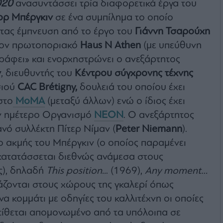
020
ανασυντάσσει τρία διαφορετικά έργα του
ορ Μπέργκιν
σε ένα συμπίλημα το οποίο
ας έμπνευση από το έργο του
Γιάννη Τσαρούχη
στον πρωτοποριακό
Haus N Athen
(με υπεύθυνη
«γράφει» και ενορχηστρώνει ο ανεξάρτητος
ν
, διευθυντής του
Κέντρου σύγχρονης τέχνης
σιού
CAC Brétigny,
δουλειά του οποίου έχει
στο
MoMA
(μεταξύ άλλων) ενώ ο ίδιος έχει
ον ημέτερο Οργανισμό
NEON
. Ο ανεξάρτητος
νό συλλέκτη Πίτερ Νίμαν (
Peter Niemann
).
ο ακμής του Μπέργκιν (ο οποίος παραμένει
κατατάσσεται διεθνώς ανάμεσα στους
ς), δηλαδή
This position..
. (1969),
Any moment…
ιάζονται στους χώρους της γκαλερί όπως
ένα κομμάτι με οδηγίες του καλλιτέχνη οι οποίες
κτίθεται απομονωμένο από τα υπόλοιπα σε