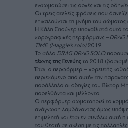
ενσωματώσει τις αρχές και τις οδηγί
Οι τρεις ατελείς φράσεις που δανείζ
επικαλούνται τη μνήμη του σώματος 
Η Κάλη Σπούνερ υποκαθιστά αυτά τα μ
χορογραφικές περφόρμανς –
DRAG 
TIME (Maggie’s solo)
2019.
Το σόλο
DRAG DRAG SOLO
παρουσι
τέχνης της Γενεύης
το 2018 (βασισμέν
Έτσι, ο περφόρμερ – χορευτής καθο
περιεχόμενο από αυτήν την παρακατ
παράλληλα οι οδηγίες του Βίκτορ Μπ
παρελθόντα και μέλλοντα.
Ο περφόρμερ σωματοποιεί τα κομμάτ
ανάγνωση λαμβάνοντας όμως υπόψη τ
επιμελητή και έτσι εν συνόλω αυτή η
του θεατή σε σχέση με τις πολλαπλές