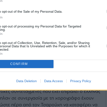
In
o opt-out of the Sale of my Personal Data.
In
to opt-out of processing my Personal Data for Targeted
ing.
In
o opt-out of Collection, Use, Retention, Sale, and/or Sharing
ersonal Data that Is Unrelated with the Purposes for which it
lected.
In
λαν
CONFIRM
 και μετουσιώνεται από ένα γυμνό ή ημίγυμνο
Η ξεχασμένη φρουρά
(1957). Το έργο θα
νού μέσα από έγγραφα και ντοκουμέντα στο χολ
Data Deletion
Data Access
Privacy Policy
 μοντέλου αναλαμβάνει ο χορευτής
Ευθύμιος
ικές συντεταγμένες που έχει επιβάλει ο έλληνας
πλαν σε συνεργασία με τη χορογράφο έχουν
 ώστε πέρα από τον Τσαρούχη να καταφέρει να