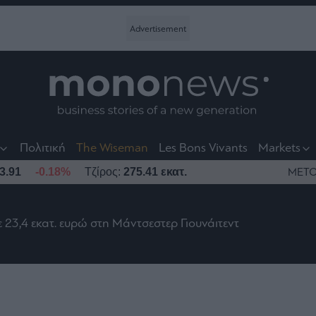
nt
t
t
Πολιτική
The Wiseman
Les Bons Vivants
Markets
3.91
-0.18%
Τζίρος:
275.41 εκατ.
ΜΕΤΟ
23,4 εκατ. ευρώ στη Μάντσεστερ Γιουνάιτεντ
το