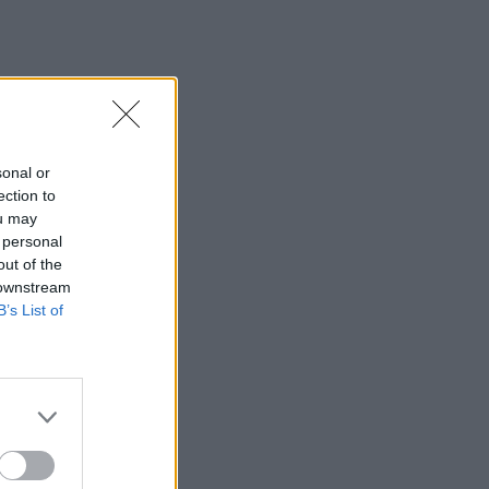
sonal or
ection to
ou may
 personal
out of the
 downstream
B’s List of