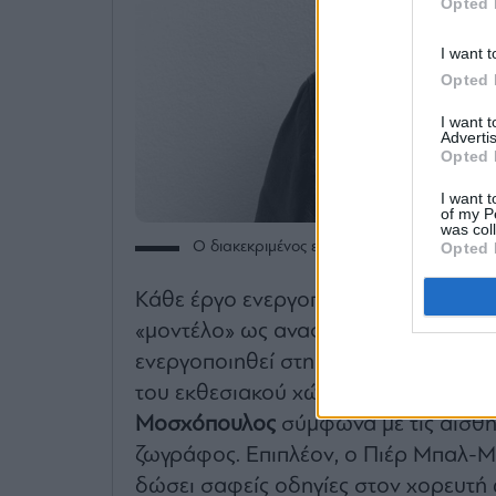
Opted 
I want t
Opted 
I want 
Advertis
Opted 
I want t
of my P
was col
Opted 
Ο διακεκριμένος επιμελητής Πιέρ Μπαλ-Μπ
Κάθε έργο ενεργοποιείται, εκτελείται
«μοντέλο» ως αναφορά στον πίνακα
ενεργοποιηθεί στη φαντασία του κοι
του εκθεσιακού χώρου. Το ρόλο του
Μοσχόπουλος
σύμφωνα με τις αισθητ
ζωγράφος. Επιπλέον, ο Πιέρ Μπαλ-Μ
δώσει σαφείς οδηγίες στον χορευτή