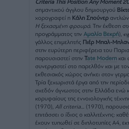
Criteria This Position Any Moment 2
σημαντικού άγγλου δημιουργού
Βίκτ
χορογραφεί η
Κάλη Σπούνερ
αντλώντ
Η ξεχασμένη φρουρά
. Την έκθεση 
προγράμματος την
Αμαλία Βεκρή
), 
γάλλος επιμελητής
Πιέρ Μπαλ-Μπλα
στην ευρύτερη περιφέρεια του Παρι
παρουσιαστεί στην
T
ate Modern
και 
συνεργαστεί στο παρελθόν και με τ
εκθεσιακός χώρος ανήκει στον γερμα
Τρία ξεχωριστά έργα από την περίοδ
σχεδόν άγνωστος στην Ελλάδα ενώ 
κορυφαίους της εννοιολογικής τέχνη
(1970),
All criteria..
. (1970), παρουσ
επιτάσσει ο ίδιος ο καλλιτέχνης: καθ
έχουν τυπωθεί σε διπλοτυπίες Α4, ε