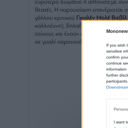
ευρύτερο δωμάτιο ή αίθουσα με συν
θεατές. Η παρουσίαση επανέρχεται σ
γάλλου κριτικού
Γκισλέν Μολέ Βιεβίλ
καλλιτέχνη), δηλαδή σε αποκόμματα 
Mononew
τοίχους και έχουν καταλύσει το χώρ
σε γυαλί παρουσιάζονται σε ξεχωρισ
If you wish 
sensitive in
confirm you
continue se
information 
further disc
participants
Downstream 
Persona
I want t