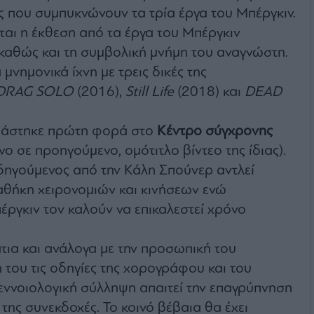
ες που συμπυκνώνουν τα τρία έργα του Μπέργκιν.
εται η έκθεση από τα έργα του Μπέργκιν
καθώς και τη συμβολική μνήμη του αναγνώστη.
νημονικά ίχνη με τρεις δικές της
DRAG SOLO
(2016),
Still Life
(2018) και
DEAD
άστηκε πρώτη φορά στο
Κέντρο σύγχρονης
ο σε προηγούμενο, ομότιτλο βίντεο της ίδιας).
δηγούμενος από την Κάλη Σπούνερ αντλεί
αθήκη χειρονομιών και κινήσεων ενώ
έργκιν τον καλούν να επικαλεστεί χρόνο
ια και ανάλογα με την προσωπική του
ου τις οδηγίες της χορογράφου και του
 εννοιολογική σύλληψη απαιτεί την επαγρύπνηση
 της συνεκδοχές. Το κοινό βέβαια θα έχει