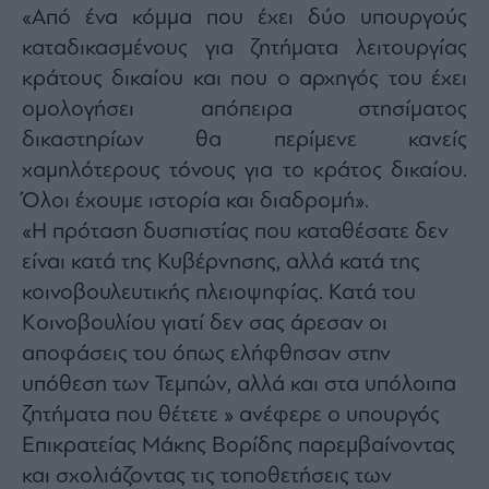
Monocle
«Από ένα κόμμα που έχει δύο υπουργούς
Media
καταδικασμένους για ζητήματα λειτουργίας
Lab
κράτους δικαίου και που ο αρχηγός του έχει
ομολογήσει απόπειρα στησίματος
δικαστηρίων θα περίμενε κανείς
Mononews100
χαμηλότερους τόνους για το κράτος δικαίου.
Όλοι έχουμε ιστορία και διαδρομή».
«Η πρόταση δυσπιστίας που καταθέσατε δεν
Εγγραφείτε
στο
είναι κατά της Κυβέρνησης, αλλά κατά της
Newsletter
κοινοβουλευτικής πλειοψηφίας. Κατά του
του
mononews.gr
Κοινοβουλίου γιατί δεν σας άρεσαν οι
αποφάσεις του όπως ελήφθησαν στην
υπόθεση των Τεμπών, αλλά και στα υπόλοιπα
ζητήματα που θέτετε » ανέφερε ο υπουργός
By
Επικρατείας Μάκης Βορίδης παρεμβαίνοντας
submitting
your
και σχολιάζοντας τις τοποθετήσεις των
email,
you