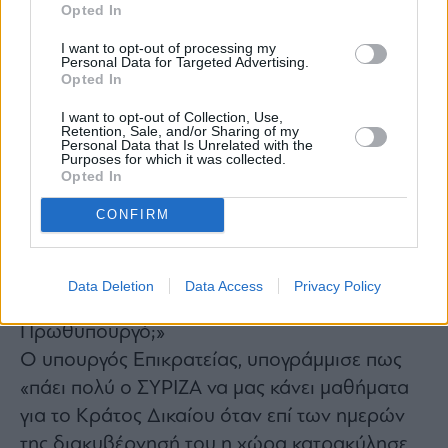
Opted In
I want to opt-out of processing my
Personal Data for Targeted Advertising.
Opted In
I want to opt-out of Collection, Use,
Retention, Sale, and/or Sharing of my
Personal Data that Is Unrelated with the
Purposes for which it was collected.
Opted In
Ο κ. Βορίδης, αναρωτήθηκε εάν τα κόμματα
CONFIRM
της Αντιπολίτευσης προσέρχονται σε αυτή την
διαδικασία με «στόχο να λύσουν τις απορίες
που έχουν; Και εάν ζητάτε να πέσει η
Data Deletion
Data Access
Privacy Policy
Κυβέρνηση γιατί θέλετε διευκρινήσεις από τον
Πρωθυπουργό;»
Ο υπουργός Επικρατείας, υπογράμμισε πως
«πάει πολύ ο ΣΥΡΙΖΑ να μας κάνει μαθήματα
για το Κράτος Δικαίου όταν επί των ημερών
της διακυβέρνησή του η χώρα κατρακύλησε