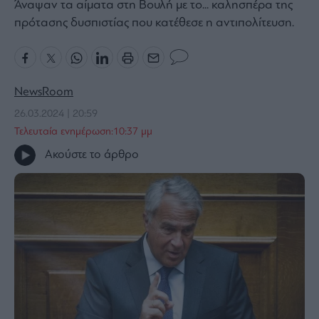
Άναψαν τα αίματα στη Βουλή με το... καλησπέρα της
Bloomberg
πρότασης δυσπιστίας που κατέθεσε η αντιπολίτευση.
Financial
Times
NewsRoom
26.03.2024 | 20:59
The
Τελευταία ενημέρωση:10:37 μμ
Wiseman
Ακούστε το άρθρο
Room
301
My
Story
Media
Winners
&
Losers
Επι-
θετικά