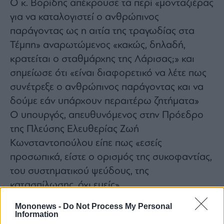
Ο κ. Βορίδης απέκρουσε τα περί «μονταζιέρας
για να καταλογιστεί ο ανθρώπινος
παράγοντας ως η αιτία της τραγωδίας στα
Τέμπη» αναρωτώμενος «κακώς, δηλαδή,
κρατείται ο σταθμάρχης της Λάρισας;» και
σημείωσε ότι «είναι διαφορετικό να λέτε πως
συνέτρεξε ο ανθρώπινος παράγοντας και να
δούμε εάν υπάρχουν περαιτέρω ζητήματα»
Ο υπουργός, απευθυνόμενος στην Πρόεδρο
της Πλεύσης Ελευθερίας Ζωή
Κωνσταντοπούλου είπε πως «εσείς
προσωπικά, είστε ο ορισμός της συκοφαντίας,
του συστηματικού ψεύδους, της
κατασπίλωσης, όχι εμείς».
Mononews -
Do Not Process My Personal
Information