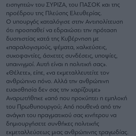
agree
εισηγητών του ΣΥΡΙΖΑ, του ΠΑΣΟΚ και της
to
our
προέδρου της Πλεύσης Ελευθερίας.
Terms
and
Ο υπουργός καταλόγισε στην Αντιπολίτευση
Privacy
Notice.
You
ότι προσπαθεί να εδραιώσει την πρόταση
can
opt
δυσπιστίας κατά της Κυβέρνηση με
out
at
«παραλογισμούς, ψέματα, χαλκεύσεις,
any
time.
This
συκοφαντίες, άσχετες συνδέσεις, υποψίες,
site
is
υπαινιγμοί. Αυτή είναι η πολιτική σας».
protected
by
«Θέλετε», είπε, «να εκμεταλλευτείτε τον
reCAPTCHA
and
the
ανθρώπινο πόνο. Αλλά την ανθρώπινη
Google
Privacy
ευαισθησία δεν σας την χαρίζουμε»
Policy
and
Αναρωτήθηκε «από που προκύπτει η εμπλοκή
Terms
of
Service
του Πρωθυπουργού; Από πουθενά από την
apply.
ανάγκη του πραγματικού σας κινήτρου να
δημιουργήσετε συνθήκες πολιτικής
ότητα
ι
εκμεταλλεύσεως μιας ανθρώπινης τραγωδίας.
ίες