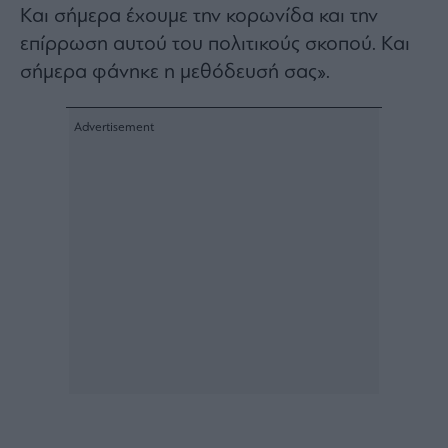
Και σήμερα έχουμε την κορωνίδα και την
ας
οι
επίρρωση αυτού του πολιτικούς σκοπού. Και
ήσης
σήμερα φάνηκε η μεθόδευσή σας».
4
news.gr
ghts
rved