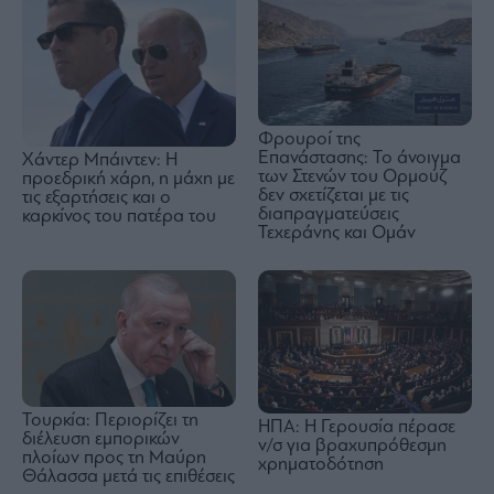
Φρουροί της
Επανάστασης: Το άνοιγμα
Χάντερ Μπάιντεν: Η
των Στενών του Ορμούζ
προεδρική χάρη, η μάχη με
δεν σχετίζεται με τις
τις εξαρτήσεις και ο
διαπραγματεύσεις
καρκίνος του πατέρα του
Τεχεράνης και Ομάν
Τουρκία: Περιορίζει τη
ΗΠΑ: Η Γερουσία πέρασε
διέλευση εμπορικών
ν/σ για βραχυπρόθεσμη
πλοίων προς τη Μαύρη
χρηματοδότηση
Θάλασσα μετά τις επιθέσεις