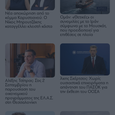
Νέα αποχώρηση από το
Ομάν: «Θετικές» οι
κόμμα Καρυστιανού: Ο
συνομιλίες με το Ιράν
Νίκος Μπρουτζάκης
σύμφωνα με το Μουσκάτ,
καταγγέλλει κλειστή κάστα
που προειδοποιεί για
επιθέσεις σε πλοία
Άκης Σκέρτσος: Χωρίς
Αλέξης Τσίπρας: Στις 2
ουσιαστικά επιχειρήματα η
Σεπτεμβρίου η
απάντηση του ΠΑΣΟΚ για
παρουσίαση του
την έκθεση του ΟΟΣΑ
οικονομικού
προγράμματος της ΕΛ.Α.Σ.
στη Θεσσαλονίκη