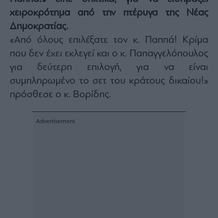
Architecture
χειροκρότημα από την πτέρυγα της Νέας
&
Δημοκρατίας.
Design
«Από όλους επιλέξατε τον κ. Παππά! Κρίμα
Fashion
&
που δεν έχει εκλεγεί και ο κ. Παπαγγελόπουλος
Art
για δεύτερη επιλογή, για να είναι
Watches
συμπληρωμένο το σετ του κράτους δικαίου!»
Yachts
πρόσθεσε ο κ. Βορίδης.
Table
For
Two
Μετοχές
Αγορές
Trader's
book