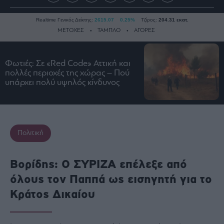
Realtime Γενικός Δείκτης:
2615.07
0.25%
Τζίρος:
204.31 εκατ.
ΜΕΤΟΧΕΣ
ΤΑΜΠΛΟ
ΑΓΟΡΕΣ
Φωτιές: Σε «Red Code» Αττική και
Ειδήσεις
πολλές περιοχές της χώρας – Πού
υπάρχει πολύ υψηλός κίνδυνος
Οικονομία
Business
Τράπεζες
Ναυτιλία
Πολιτική
Real
Estate
Βορίδης: Ο ΣΥΡΙΖΑ επέλεξε από
Ενέργεια
όλους τον Παππά ως εισηγητή για το
Πολιτική
Κράτος Δικαίου
Πολιτισμός
Κοινωνία
Law