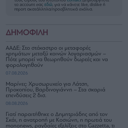
τους Όρους του ιστότοπου
contact
Δημιουργήστε
το account σας
εδώ
, για να κάνετε like, dislike ή
report ακατάλληλα/προσβλητικά σχόλια.
ΔΗΜΟΦΙΛΗ
ΑΑΔΕ: Στο στόχαστρο οι μεταφορές
χρημάτων μεταξύ κοινών λογαριασμών –
Πότε μπορεί να θεωρηθούν δωρεές και να
φορολογηθούν
07.08.2026
Μαρίνες: Χρυσωρυχείο για Λάτση,
Προκοπίου, Βαρδινογιάννη – Στα σκαριά
επενδύσεις 2 δισ.
08.08.2026
Γιατί παραιτήθηκε ο Δημητριάδης από τον
Σκάι, η ανατροπή με Κοσιώνη, η πρωτιά του
mononews, ραγδαίες εξελίξεις στο Gazzetta, τι