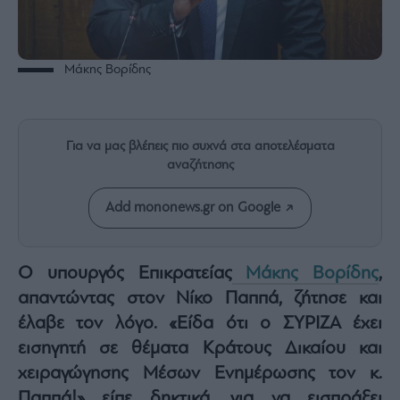
Rumors
ESG
Today
Μάκης Βορίδης
Mononews2030
Άρθρα
Συνεντεύξεις
Για να μας βλέπεις πιο συχνά στα αποτελέσματα
αναζήτησης
Add mononews.gr on Google
Les
Bons
Ο υπουργός Επικρατείας
Μάκης Βορίδης
,
Vivants
απαντώντας στον Νίκο Παππά, ζήτησε και
Auto
έλαβε τον λόγο. «Είδα ότι ο ΣΥΡΙΖΑ έχει
Life
εισηγητή σε θέματα Κράτους Δικαίου και
&
Style
χειραγώγησης Μέσων Ενημέρωσης τον κ.
Υγεία
Παππά!» είπε δηκτικά, για να εισπράξει