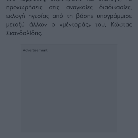
Architecture
προχωρήσεις στις αναγκαίες διαδικασίες,
&
εκλογή ηγεσίας από τη βάση» υπογράμμισε
Design
μεταξύ άλλων ο «μέντοράς» του, Κώστας
Fashion
Σκανδαλίδης.
&
Art
Watches
Yachts
Table
For
Two
Μετοχές
Αγορές
Trader's
book