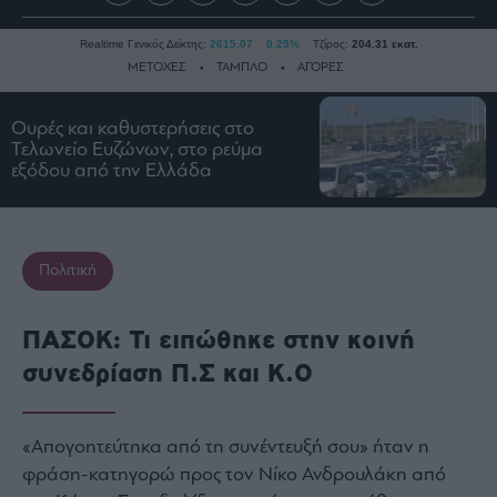
Realtime Γενικός Δείκτης:
2615.07
0.25%
Τζίρος:
204.31 εκατ.
ΜΕΤΟΧΕΣ
ΤΑΜΠΛΟ
ΑΓΟΡΕΣ
Ουρές και καθυστερήσεις στο
Ειδήσεις
Τελωνείο Ευζώνων, στο ρεύμα
εξόδου από την Ελλάδα
Οικονομία
Business
Τράπεζες
Πολιτική
Ναυτιλία
Real
Estate
ΠΑΣΟΚ: Τι ειπώθηκε στην κοινή
Ενέργεια
συνεδρίαση Π.Σ και Κ.Ο
Πολιτική
Πολιτισμός
«Απογοητεύτηκα από τη συνέντευξή σου» ήταν η
Κοινωνία
φράση-κατηγορώ προς τον Νίκο Ανδρουλάκη από
Law