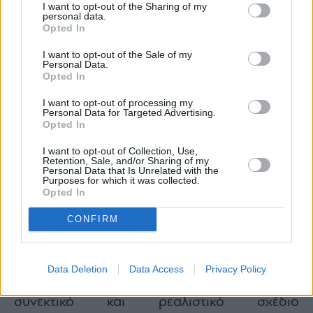
I want to opt-out of the Sharing of my
ζητήματα. Δεν θα φύγουν όσο
personal data.
απευθυνόμαστε μόνο σε ένα συρρικνωμένο
Opted In
κομματικό ακροατήριο, ένα διαρκώς
I want to opt-out of the Sale of my
Personal Data.
μειούμενο εκλογικό σώμα, στους συστημικούς
Opted In
παίκτες και τα ΜΜΕ, σε κάθε είδους
I want to opt-out of processing my
κατεστημένα.»
Personal Data for Targeted Advertising.
Opted In
Πως θα φύγουν η Νέα Δημοκρατία και ο κ.
Μητσοτάκης εξήγησε ο κ. Κατρίνης «Η Νέα
I want to opt-out of Collection, Use,
Retention, Sale, and/or Sharing of my
Δημοκρατία και ο Μητσοτάκης θα φύγουν
Personal Data that Is Unrelated with the
Purposes for which it was collected.
όταν πούμε ξεκάθαρα για ποιους είμαστε εδώ,
Opted In
με ποιους είμαστε. Και όταν καταστήσουμε
CONFIRM
σαφές με ποιους δεν είμαστε. Η Νέα
Δημοκρατία και ο Μητσοτάκης θα φύγουν
όταν βρουν απέναντι τους μια μεγάλη
Data Deletion
Data Access
Privacy Policy
δημοκρατική παράταξη, με ένα αξιόπιστο,
συνεκτικό και ρεαλιστικό σχέδιο