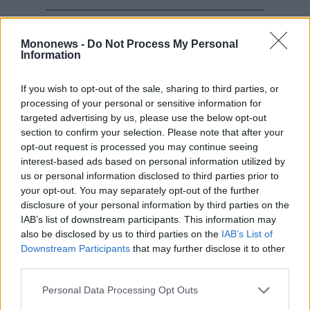
Mononews -
Do Not Process My Personal
Ο κ. Κατρίνης τόνισε ότι «Ο κ. Μητσοτάκης και
Information
η Νέα Δημοκρατία δεν θα φύγουν από
κάποιον που απλά δηλώνει ότι θα τον νικήσει.
If you wish to opt-out of the sale, sharing to third parties, or
processing of your personal or sensitive information for
Το έκανε και κάποιος άλλος και είδαμε τα
targeted advertising by us, please use the below opt-out
αποτελέσματα. Δε χρειάζεται να ζήσουμε κάτι
section to confirm your selection. Please note that after your
ανάλογο και στο ΠΑΣΟΚ.»
opt-out request is processed you may continue seeing
interest-based ads based on personal information utilized by
«Ο κ. Μητσοτάκης και η Νέα Δημοκρατία δεν
us or personal information disclosed to third parties prior to
θα φύγουν έχοντας απέναντι κόμματα του 13
your opt-out. You may separately opt-out of the further
και του 15%», «Δεν θα φύγουν όταν στελέχη
disclosure of your personal information by third parties on the
IAB’s list of downstream participants. This information may
μας θεωρούν φυσιολογική εξέλιξη μια
also be disclosed by us to third parties on the
IAB’s List of
συγκυβέρνηση με την Νέα Δημοκρατία. Δεν
Downstream Participants
that may further disclose it to other
θα φύγουν με στελέχη μας να φλερτάρουν με
third parties.
επιλογές της κυβέρνησης, να θολώνουν τη
Personal Data Processing Opt Outs
γραμμή του ΠΑΣΟΚ σε αξιακά και ταυτοτικά