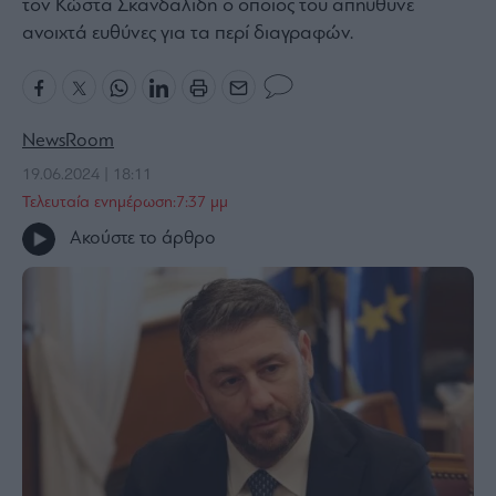
τον Κώστα Σκανδαλίδη ο οποίος του απηύθυνε
Bloomberg
ανοιχτά ευθύνες για τα περί διαγραφών.
Financial
Times
NewsRoom
19.06.2024 | 18:11
The
Τελευταία ενημέρωση:7:37 μμ
Wiseman
Ακούστε το άρθρο
Room
301
My
Story
Media
Winners
&
Losers
Επι-
θετικά