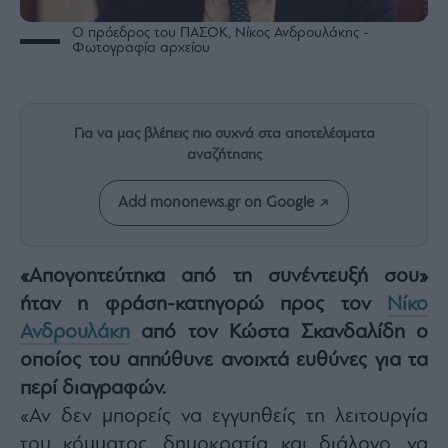
Rumors
Ο πρόεδρος του ΠΑΣΟΚ, Νίκος Ανδρουλάκης -
ESG
Φωτογραφία αρχείου
Today
Mononews2030
Άρθρα
Για να μας βλέπεις πιο συχνά στα αποτελέσματα
Συνεντεύξεις
αναζήτησης
Add mononews.gr on Google
«Απογοητεύτηκα από τη συνέντευξή σου»
Les
Bons
ήταν η φράση-κατηγορώ προς τον
Νίκο
Vivants
Ανδρουλάκη
από τον Κώστα Σκανδαλίδη ο
Auto
οποίος του απηύθυνε ανοιχτά ευθύνες για τα
Life
περί διαγραφών.
&
Style
«Αν δεν μπορείς να εγγυηθείς τη λειτουργία
Υγεία
του κόμματος, δημοκρατία και διάλογο, να