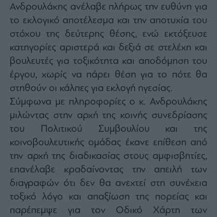
Monocle
Ανδρουλάκης ανέλαβε πλήρως την ευθύνη για
Media
το εκλογικό αποτέλεσμα και την αποτυχία του
Lab
στόχου της δεύτερης θέσης, ενώ εκτόξευσε
κατηγορίες αριστερά και δεξιά σε στελέχη και
βουλευτές για τοξικότητα και αποδόμηση του
Mononews100
έργου, χωρίς να πάρει θέση για το πότε θα
στηθούν οι κάλπες για εκλογή ηγεσίας.
Σύμφωνα με πληροφορίες ο κ. Ανδρουλάκης
Εγγραφείτε
στο
μιλώντας στην αρχή της κοινής συνεδρίασης
Newsletter
του Πολιτικού Συμβουλίου και της
του
mononews.gr
κοινοβουλευτικής ομάδας έκανε επίθεση από
την αρχή της διαδικασίας στους αμφισβητίες,
επανέλαβε κραδαίνοντας την απειλή των
διαγραφών ότι δεν θα ανεχτεί στη συνέχεια
By
τοξικό λόγο και απαξίωση της πορείας και
submitting
your
παρέπεμψε για τον Οδικό Χάρτη των
email,
you