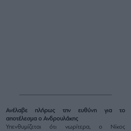
Buy-
Hold-
Sell
The
Value
Investor
Crypto
Χρηματιστηριακές
Ανακοινώσεις
Creative
Content
Branded
Content
Reports
&
Ανέλαβε πλήρως την ευθύνη για το
Branded
αποτέλεσμα ο Ανδρουλάκης
Content
Calendar
Υπενθυμίζεται ότι νωρίτερα, ο Νίκος