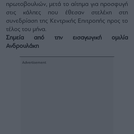
πρωτοβουλιών, μετά το αίτημα για προσφυγή
agree
to
our
στις κάλπες που έθεσαν στελέχη στη
Terms
and
συνεδρίαση της Κεντρικής Επιτροπής προς το
Privacy
Notice.
τέλος του μήνα.
You
can
opt
Σημεία από την εισαγωγική ομιλία
out
at
Ανδρουλάκη
any
time.
This
site
is
protected
by
reCAPTCHA
and
the
Google
Privacy
Policy
and
Terms
of
Service
apply.
ότητα
ι
ίες