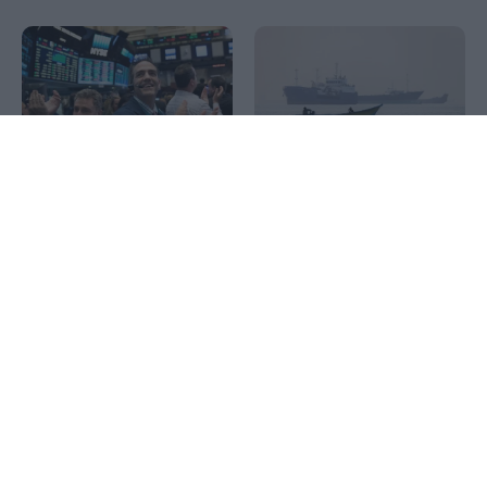
1x
Wall Street: Η αδύναμη
Reuters: Σύντομα μια
αγορά εργασίας έστειλε σε
συμφωνία του Ομάν και
νέο ρεκόρ τον S&P 500 –
του Ιράν για τα Στενά του
Άλμα 15,8% για την SpaceX
Ορμούζ, λέει Αμερικανός
αξιωματούχος
Τραμπ: Έφεση κατά της
απόφασης του Ανωτάτου
Αμπάς Αραγτσί: Οι
Δικαστηρίου να
μουσουλμανικές χώρες να
απαγορεύσει την
βασιστούν στις δυνάμεις