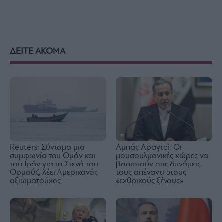
ΔΕΙΤΕ ΑΚΟΜΑ
Reuters: Σύντομα μια
Αμπάς Αραγτσί: Οι
συμφωνία του Ομάν και
μουσουλμανικές χώρες να
του Ιράν για τα Στενά του
βασιστούν στις δυνάμεις
Ορμούζ, λέει Αμερικανός
τους απέναντι στους
αξιωματούχος
«εχθρικούς ξένους»