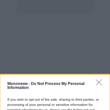
Mononews -
Do Not Process My Personal
Information
If you wish to opt-out of the sale, sharing to third parties, or
processing of your personal or sensitive information for
targeted advertising by us, please use the below opt-out