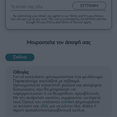
ΕΓΓΡΑΦΗ
By submitting your email, you agree to our Terms and Privacy Notice.
You can opt out at any time. This site is protected by reCAPTCHA and the
Google Privacy Policy and Terms of Service apply.
Μοιραστείτε την άποψή σας
Σχόλια
Οδηγίες
Για να σχολιάσετε χρησιμοποιήστε ένα ψευδώνυμο.
Παρακαλούμε σχολιάζετε με σεβασμό.
Χρησιμοποιείτε κατανοητή γλώσσα και αποφύγετε
διατυπώσεις που θα μπορούσαν να
παρερμηνευτούν ή να θεωρηθούν προσβλητικές.
Με την ανάρτηση σχολίου, συμφωνείτε να τηρείτε
τους Όρους του ιστότοπου
contact
Δημιουργήστε
το account σας
εδώ
, για να κάνετε like, dislike ή
report ακατάλληλα/προσβλητικά σχόλια.