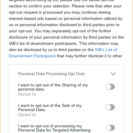
Ο Διευθύνων Σύμβουλος της ΚΤ.ΥΠ.
section to confirm your selection. Please note that after your
Αθανάσιος Γιάνναρης ανέφερε τα εξής: «
opt-out request is processed you may continue seeing
Θέλω να ευχαριστήσω προσωπικά τον
interest-based ads based on personal information utilized by
us or personal information disclosed to third parties prior to
Περιφερειάρχη αλλά και την Περιφέρεια που
your opt-out. You may separately opt-out of the further
θέτει ως προτεραιότητα την αναβάθμιση της
disclosure of your personal information by third parties on the
σχολικής στέγης σε όλη την Αττική. Οι
IAB’s list of downstream participants. This information may
also be disclosed by us to third parties on the
IAB’s List of
Κτηριακές Υποδομές, θα βρίσκονται πάντα
Downstream Participants
that may further disclose it to other
δίπλα στην υλοποίηση αυτού του μεγάλου
third parties.
προγράμματος που χρηματοδοτείται από την
Personal Data Processing Opt Outs
Περιφέρεια Αττικής και περιλαμβάνει την
κατασκευή νέων σύγχρονων σχολικών
I want to opt-out of the Sharing of my
personal data.
μονάδων καθώς και την ενεργειακή
Opted In
αναβάθμιση υφισταμένων. Είναι δεκάδες οι
I want to opt-out of the Sale of my
δραστηριότητες και τα εργοτάξια που
Personal Data.
Opted In
«τρέχουν» πλέον σε όλο το Λεκανοπέδιο και
προσπαθούμε να ανταποκριθούμε σε όλα
I want to opt-out of processing my
Personal Data for Targeted Advertising.