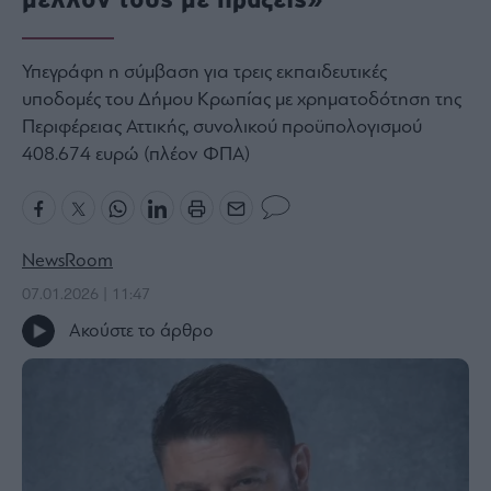
Bloomberg
Financial
Υπεγράφη η σύμβαση για τρεις εκπαιδευτικές
Times
υποδομές του Δήμου Κρωπίας με χρηματοδότηση της
Περιφέρειας Αττικής, συνολικού προϋπολογισμού
408.674 ευρώ (πλέον ΦΠΑ)
The
Wiseman
Room
301
NewsRoom
My
07.01.2026 | 11:47
Story
Ακούστε το άρθρο
Media
Winners
&
Losers
Επι-
θετικά