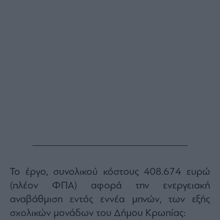
Monocle
Media
Lab
Mononews100
Εγγραφείτε
στο
Newsletter
του
mononews.gr
Το έργο, συνολικού κόστους 408.674 ευρώ
(πλέον ΦΠΑ) αφορά την ενεργειακή
By
αναβάθμιση εντός εννέα μηνών, των εξής
submitting
your
σχολικών μονάδων του Δήμου Κρωπίας:
email,
you