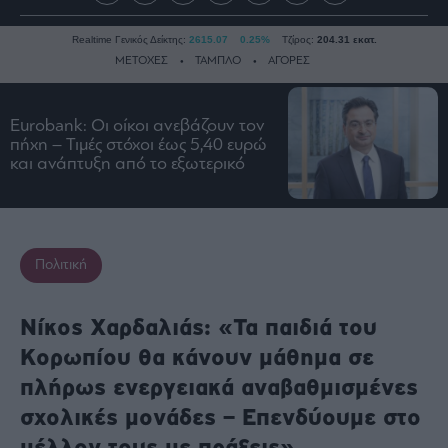
Realtime Γενικός Δείκτης:
2615.07
0.25%
Τζίρος:
204.31 εκατ.
ΜΕΤΟΧΕΣ
ΤΑΜΠΛΟ
ΑΓΟΡΕΣ
Eurobank: Οι οίκοι ανεβάζουν τον
Ειδήσεις
πήχη – Τιμές στόχοι έως 5,40 ευρώ
και ανάπτυξη από το εξωτερικό
Οικονομία
Business
Τράπεζες
Ναυτιλία
Πολιτική
Real
Estate
Νίκος Χαρδαλιάς: «Τα παιδιά του
Ενέργεια
Κορωπίου θα κάνουν μάθημα σε
Πολιτική
πλήρως ενεργειακά αναβαθμισμένες
Πολιτισμός
σχολικές μονάδες – Επενδύουμε στο
Κοινωνία
μέλλον τους με πράξεις»
Law