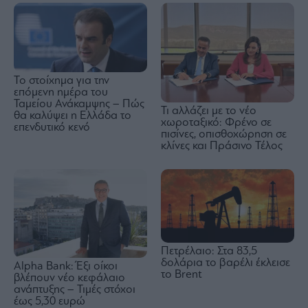
Το στοίχημα για την
επόμενη ημέρα του
Ταμείου Ανάκαμψης – Πώς
Τι αλλάζει με το νέο
θα καλύψει η Ελλάδα το
χωροταξικό: Φρένο σε
επενδυτικό κενό
πισίνες, οπισθοχώρηση σε
κλίνες και Πράσινο Τέλος
Πετρέλαιο: Στα 83,5
δολάρια το βαρέλι έκλεισε
Alpha Bank: Έξι οίκοι
το Brent
βλέπουν νέο κεφάλαιο
ανάπτυξης – Τιμές στόχοι
έως 5,30 ευρώ