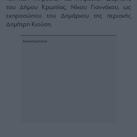
Buy-
του Δήμου Κρωπίας, Νίκου Γιαννάκου, ως
Hold-
Sell
εκπροσώπου του Δημάρχου της περιοχής
The
Δημήτρη Κιούση.
Value
Investor
Crypto
Χρηματιστηριακές
Ανακοινώσεις
Creative
Content
Branded
Content
Reports
&
Branded
Content
Calendar