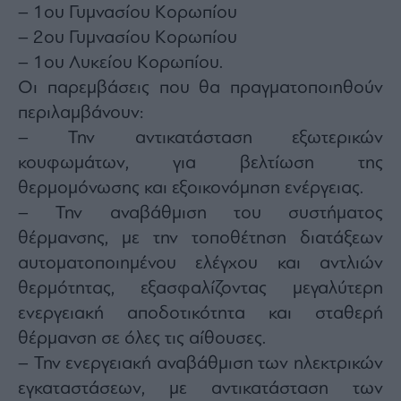
– 1ου Γυμνασίου Κορωπίου
agree
to
our
– 2ου Γυμνασίου Κορωπίου
Terms
and
– 1ου Λυκείου Κορωπίου.
Privacy
Notice.
Οι παρεμβάσεις που θα πραγματοποιηθούν
You
can
opt
περιλαμβάνουν:
out
at
– Την αντικατάσταση εξωτερικών
any
time.
κουφωμάτων, για βελτίωση της
This
site
is
θερμομόνωσης και εξοικονόμηση ενέργειας.
protected
by
– Την αναβάθμιση του συστήματος
reCAPTCHA
and
θέρμανσης, με την τοποθέτηση διατάξεων
the
Google
Privacy
αυτοματοποιημένου ελέγχου και αντλιών
Policy
and
θερμότητας, εξασφαλίζοντας μεγαλύτερη
Terms
of
ενεργειακή αποδοτικότητα και σταθερή
Service
apply.
θέρμανση σε όλες τις αίθουσες.
– Την ενεργειακή αναβάθμιση των ηλεκτρικών
ότητα
ι
εγκαταστάσεων, με αντικατάσταση των
ίες