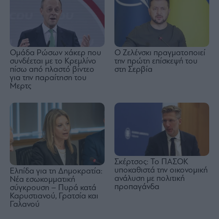
Ομάδα Ρώσων χάκερ που
Ο Ζελένσκι πραγματοποιεί
συνδέεται με το Κρεμλίνο
την πρώτη επίσκεψή του
πίσω από πλαστό βίντεο
στη Σερβία
για την παραίτηση του
Μερτς
Σκέρτσος: Το ΠΑΣΟΚ
υποκαθιστά την οικονομική
Ελπίδα για τη Δημοκρατία:
ανάλυση με πολιτική
Νέα εσωκομματική
προπαγάνδα
σύγκρουση – Πυρά κατά
Καρυστιανού, Γρατσία και
Γαλανού