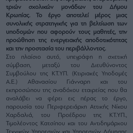
Architecture
τριών σχολικών μονάδων του Δήμου
&
Κρωπίας. Το έργο αποτελεί μέρος μιας
Design
συνολικής στρατηγικής για τη βελτίωση των
Fashion
υποδομών που αφορούν τους μαθητές, την
&
Art
προώθηση της ενεργειακής αποδοτικότητας
Watches
και την προστασία του περιβάλλοντος.
Yachts
Στο πλαίσιο αυτό, υπεγράφη η σχετική
Table
σύμβαση, μεταξύ του Διευθύνοντος
For
Συμβούλου της ΚΤ.ΥΠ. (Κτιριακές Υποδομές
Two
Α.Ε.) Αθανασίου Γιάνναρη και του
εκπροσώπου της αναδόχου εταιρείας που θα
αναλάβει να φέρει εις πέρας το έργο,
Μετοχές
παρουσία του Περιφερειάρχη Αττικής Νίκου
Αγορές
Χαρδαλιά, του Προέδρου της ΚΤ.ΥΠ.,
Trader's
Τιμολέοντος Κατσίπου και του Αντιδημάρχου
book
Τεχνικών Υπηρεσιών και Υπηρεσιών Δόμησης