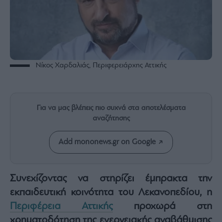
Rumors
ESG
Today
Mononews2030
Άρθρα
Νίκος Χαρδαλιάς, Περιφερειάρχης Αττικής
Συνεντεύξεις
Για να μας βλέπεις πιο συχνά στα αποτελέσματα
αναζήτησης
Les
Add mononews.gr on Google
Bons
Vivants
Auto
Συνεχίζοντας να στηρίζει έμπρακτα την
Life
εκπαιδευτική κοινότητα του Λεκανοπεδίου, η
&
Style
Περιφέρεια Αττικής
προχωρά στη
Υγεία
χρηματοδότηση της ενεργειακής αναβάθμισης