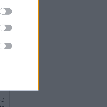
μό
αι
κό