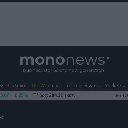
nt
t
t
Πολιτική
The Wiseman
Les Bons Vivants
Markets
5.07
0.25%
Τζίρος:
204.31 εκατ.
ΜΕΤΟ
δα
το