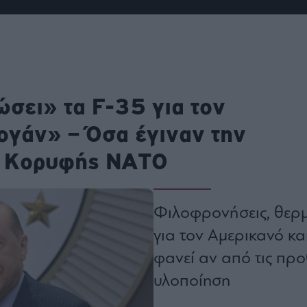
ου
r
ail,
ώσει» τα F-35 για τον
s and
n opt
te is
CHA
ογάν» – Όσα έγιναν την
acy
rvice
υ Κορυφής ΝΑΤΟ
Φιλοφρονήσεις, θερμ
για τον Αμερικανό κα
φανεί αν από τις πρ
υλοποίηση