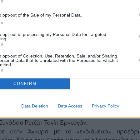
In
o opt-out of the Sale of my Personal Data.
In
to opt-out of processing my Personal Data for Targeted
ing.
In
o opt-out of Collection, Use, Retention, Sale, and/or Sharing
ersonal Data that Is Unrelated with the Purposes for which it
lected.
In
CONFIRM
, κάτι άμεσα ορατό, αυτό ήταν το εξαιρετικά θερ
Data Deletion
Data Access
Privacy Policy
 στον Αμερικανό και τον Τούρκο πρόεδρο κ
Συνόδου Ρετζέπ Ταγίπ Ερντογάν.
ε στην Άγκυρα με το «ενδιάμεσο» προεδρι