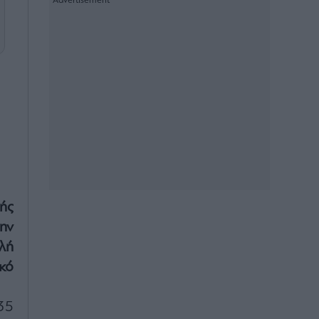
ής
ην
λή
κό
35