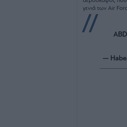
αεροσκάφος που 
γενιά των Air For
ABD'
— Habe