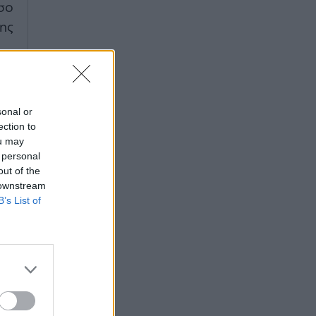
σο
ης
sonal or
ection to
ou may
 personal
out of the
 downstream
B’s List of