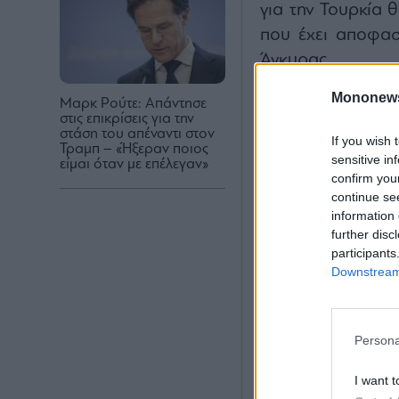
για την Τουρκία 
που έχει αποφασ
Άγκυρας.
Mononew
Μαρκ Ρούτε: Απάντησε
στις επικρίσεις για την
στάση του απέναντι στον
If you wish 
Τραμπ – «Ήξεραν ποιος
sensitive in
είμαι όταν με επέλεγαν»
confirm you
continue se
information 
further disc
participants
Downstream 
Persona
I want t