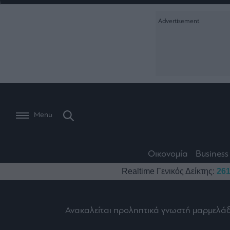
Ειδήσεις
Creative Conte
Οικονομία
The
Μετοχές
Branded Conten
Wiseman
Les
Business
Αγορές
Reports &
Bons
Room
Branded Conten
Vivants
301
Calendar
Τράπεζες
Trader's
book
Auto
My
Monocle Media
Menu
Ναυτιλία
Story
Lab
Buy-
Life
Hold-
Real
&
Media
Sell
Estate
Style
Οικονομία
Business
Winners
The
Ενέργεια
Realtime Γενικός Δείκτης:
261
Υγεία
Mononews100
&
Value
Losers
Investor
Πολιτική
Architecture
&
Επι-
Crypto
Ανακαλείται προληπτικά γνωστή μαρμελά
Design
Πολιτισμός
θετικά
Χρηματιστηριακές
Εγγραφείτε σ