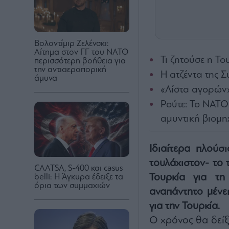
Βολοντίμιρ Ζελένσκι:
Αίτημα στον ΓΓ του ΝΑΤΟ
Τι ζητούσε η Το
περισσότερη βοήθεια για
την αντιαεροπορική
Η ατζέντα της 
άμυνα
«Λίστα αγορών»
Ρούτε: Το ΝΑΤΟ
αμυντική βιομη
Ιδιαίτερα πλούσι
τουλάχιστον- το
CAATSA, S-400 και casus
Τουρκία για τ
belli: Η Άγκυρα έδειξε τα
όρια των συμμαχιών
αναπάντητο μένει
για την Τουρκία.
Ο χρόνος θα δείξ