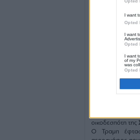
Opted 
I want t
Opted 
I want 
Advertis
Opted 
I want t
of my P
was col
Opted 
Αν υπάρχει, όμως
κλίμα ανάμεσα
οικοδεσπότη της 
Ο Τραμπ έφτασ