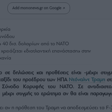
Add mononews.gr on Google
υρκία
Συνόδου
 40 δισ. δολαρίων από το ΝΑΤΟ
 χρειάζεται «διατλαντική επανάσταση» στην
χανία
ο σε δηλώσεις και προθέσεις είναι -μέχρι στιγμ
 ταξίδι του προέδρου των ΗΠΑ
Ντόναλντ Τραμπ
στ
η Σύνοδο Κορυφής του ΝΑΤΟ. Σε αντιδιαστο
 μέχρι στιγμής το ερώτημα αν θα είναι παραγωγι
ει αν η πρόθεση του Τραμπ να αποδεσμεύσει τα F-