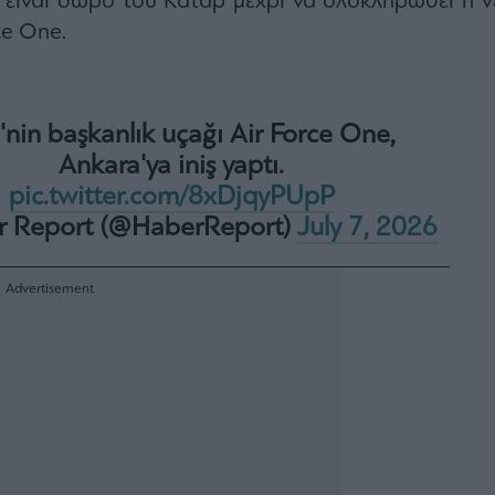
είναι δώρο του Κατάρ μέχρι να ολοκληρωθεί η ν
ce One.
nin başkanlık uçağı Air Force One,
Ankara'ya iniş yaptı.
pic.twitter.com/8xDjqyPUpP
r Report (@HaberReport)
July 7, 2026