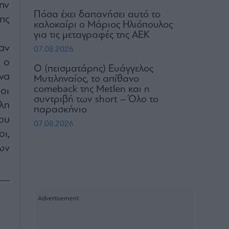
ην
Πόσα έχει δαπανήσει αυτό το
ης
καλοκαίρι ο Μάριος Ηλιόπουλος
για τις μεταγραφές της ΑΕΚ
αν
07.08.2026
 ο
Ο (πεισματάρης) Ευάγγελος
να
Μυτιληναίος, το απίθανο
comeback της Μetlen και η
οι
συντριβή των short – Όλο το
λη
παρασκήνιο
ου
07.08.2026
ι,
ων