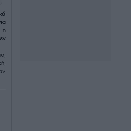
κά
ια
 η
εν
ο,
ή,
αν