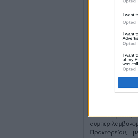
Opted 
I want t
Opted 
Το RTÜK επέβα
I want 
προγράμματα σε 
Advertis
Opted 
στην κυβέρνηση,
δημοσιογράφους 
I want t
of my P
κατηγορία απόπε
was col
Opted 
τελικά αφέθηκαν 
«Οι πιο αυστηρέ
σημερινή συνε
καταδίκασε με α
διορίστηκε από τη
Οι τουρκικές
συμπεριλαμβα
Πρακτορείου, μ