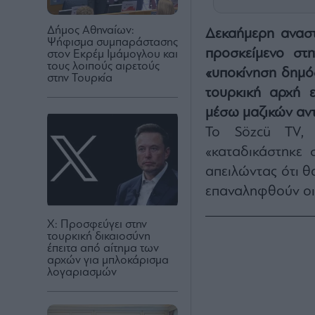
Δήμος Αθηναίων:
Δεκαήμερη αναστ
Ψήφισμα συμπαράστασης
προσκείμενο στη
στον Εκρέμ Ιμάμογλου και
τους λοιπούς αιρετούς
«υποκίνηση δημό
στην Τουρκία
τουρκική αρχή 
μέσω μαζικών αν
Το Sözcü TV, 
«καταδικάστηκε 
απειλώντας ότι θ
επαναληφθούν οι
X: Προσφεύγει στην
τουρκική δικαιοσύνη
έπειτα από αίτημα των
αρχών για μπλοκάρισμα
λογαριασμών