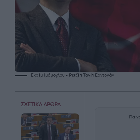
Εκρέμ Ιμάμογλου - Ρετζέπ Ταγίπ Ερντογάν
ΣΧΕΤΙΚΑ ΑΡΘΡΑ
Για ν