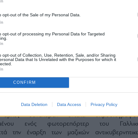
In
o opt-out of the Sale of my Personal Data.
In
λε επίσης πρόστιμα και ανέστειλε ορισμέ
to opt-out of processing my Personal Data for Targeted
τρεις άλλους τηλεοπτικούς σταθμούς επικριτικο
ing.
In
 συμπεριλαμβανομένου του Halk TV, πέντε από το
του οποίου συνελήφθησαν στα τέλη Ιανουαρίου 
o opt-out of Collection, Use, Retention, Sale, and/or Sharing
ersonal Data that Is Unrelated with the Purposes for which it
ιρας επιρροής της δικαιοσύνης. Οι δημοσιογράφ
lected.
In
ελεύθεροι.
ς κυρώσεις στην ιστορία του (…) υιοθετήθηκαν σ
CONFIRM
δρίαση του Ανώτατου Συμβουλίου του RTÜK
νάρτηση στο Χ ο Ιλχάν Τακτσί, μέλος του RTÜK π
Data Deletion
Data Access
Privacy Policy
ν αντιπολίτευση.
 αρχές συνέλαβαν έντεκα δημοσιογράφου
νομένου ενός φωτορεπόρτερ του Γαλλικ
ετά την έναρξη των μαζικών αντικυβερνητικ