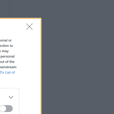
sonal or
ection to
ou may
 personal
out of the
 downstream
B’s List of