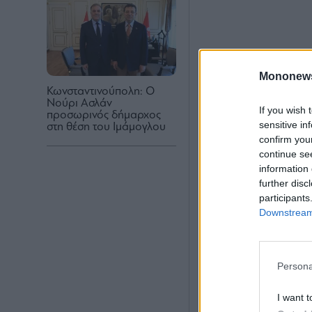
Mononew
Κωνσταντινούπολη: Ο
Νούρι Ασλάν
If you wish 
προσωρινός δήμαρχος
sensitive in
στη θέση του Ιμάμογλου
confirm you
continue se
information 
further disc
participants
Downstream 
Persona
I want t