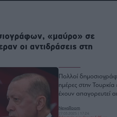
ου
r
σιογράφων, «μαύρο» σε
ail,
s and
n opt
εραν οι αντιδράσεις στη
te is
CHA
acy
rvice
Πολλοί δημοσιογράφοι
ημέρες στην Τουρκία
έχουν απαγορευτεί απ
NewsRoom
27.03.2025 | 17:24