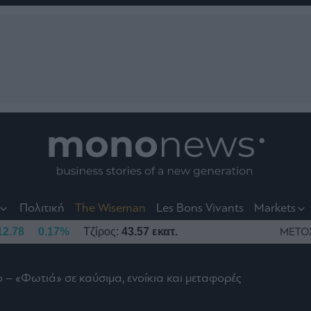
nt
t
t
Πολιτική
The Wiseman
Les Bons Vivants
Markets
12.78
0.17%
Τζίρος:
43.57 εκατ.
ΜΕΤΟ
 – «Φωτιά» σε καύσιμα, ενοίκια και μεταφορές
το