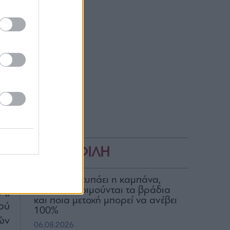
να
ύς
υς
με
οι
τη
»,
ΔΗΜΟΦΙΛΗ
ου
Για ποιον χτυπάει η καμπάνα,
ποιοι δεν κοιμούνται τα βράδια
ς,
και ποια μετοχή μπορεί να ανέβει
ού
100%
ών
06.08.2026