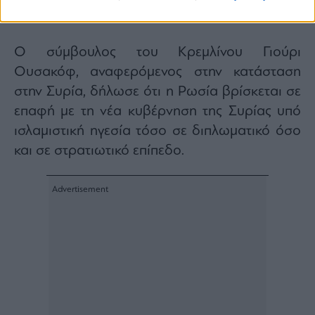
διπλωματικό επίπεδο
Ο σύμβουλος του Κρεμλίνου Γιούρι
Ουσακόφ, αναφερόμενος στην κατάσταση
στην Συρία, δήλωσε ότι η Ρωσία βρίσκεται σε
επαφή με τη νέα κυβέρνηση της Συρίας υπό
ισλαμιστική ηγεσία τόσο σε διπλωματικό όσο
και σε στρατιωτικό επίπεδο.