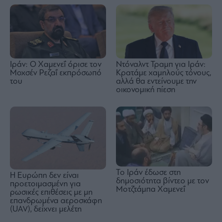
Ιράν: Ο Χαμενεΐ όρισε τον
Ντόναλντ Τραμπ για Ιράν:
Μοχσέν Ρεζαΐ εκπρόσωπό
Κρατάμε χαμηλούς τόνους,
του
αλλά θα εντείνουμε την
οικονομική πίεση
Το Ιράν έδωσε στη
Η Ευρώπη δεν είναι
δημοσιότητα βίντεο με τον
προετοιμασμένη για
Μοτζτάμπα Χαμενεΐ
ρωσικές επιθέσεις με μη
επανδρωμένα αεροσκάφη
(UAV), δείχνει μελέτη