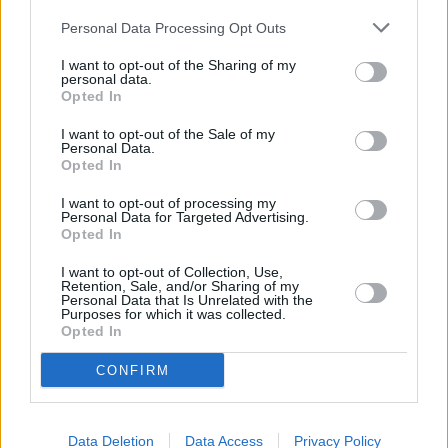
Personal Data Processing Opt Outs
I want to opt-out of the Sharing of my
personal data.
Opted In
I want to opt-out of the Sale of my
Personal Data.
Ο Ρώσος πρόεδρος Βλαντιμίρ Πούτιν και ο
Opted In
ηγέτης της Βόρειας Κορέας Κιμ Γιονγκ Ουν
I want to opt-out of processing my
υπέγραψαν «Συνθήκη συνολικής στρατηγικής
Personal Data for Targeted Advertising.
Opted In
εταιρικής σχέσης» κατά την επίσκεψη του
Πούτιν στην Πιονγκγιάνγκ τον Ιούνιο. Το
I want to opt-out of Collection, Use,
Retention, Sale, and/or Sharing of my
σύμφωνο περιλαμβάνει ένα σύμφωνο
Personal Data that Is Unrelated with the
Purposes for which it was collected.
αμοιβαίας άμυνας για άμεση στρατιωτική
Opted In
συνδρομή σε περίπτωση που κάποιος από
CONFIRM
τους δύο αντιμετωπίσει ένοπλη επίθεση.
Η Μόσχα βρίσκεται σε επαφή με τις νέες
συριακές αρχές σε στρατιωτικό και
Data Deletion
Data Access
Privacy Policy