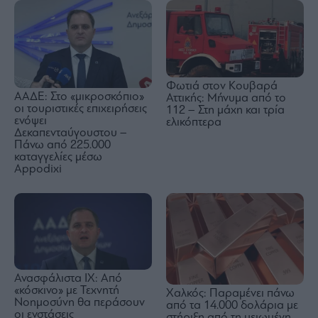
Φωτιά στον Κουβαρά
ΑΑΔΕ: Στο «μικροσκόπιο»
Αττικής: Μήνυμα από το
οι τουριστικές επιχειρήσεις
112 – Στη μάχη και τρία
ενόψει
ελικόπτερα
Δεκαπενταύγουστου –
Πάνω από 225.000
καταγγελίες μέσω
Appodixi
Ανασφάλιστα ΙΧ: Από
«κόσκινο» με Τεχνητή
Χαλκός: Παραμένει πάνω
Νοημοσύνη θα περάσουν
από τα 14.000 δολάρια με
οι ενστάσεις
στήριξη από τη μειωμένη