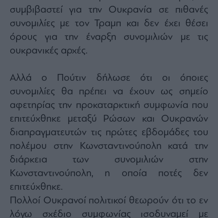
Monocle
συμβιβαστεί για την Ουκρανία σε πιθανές
Media
Lab
συνομιλίες με τον Τραμπ και δεν έχει θέσει
όρους για την έναρξη συνομιλιών με τις
ουκρανικές αρχές.
Mononews100
Αλλά ο Πούτιν δήλωσε ότι οι όποιες
συνομιλίες θα πρέπει να έχουν ως σημείο
αφετηρίας την προκαταρκτική συμφωνία που
Εγγραφείτε
στο
επιτεύχθηκε μεταξύ Ρώσων και Ουκρανών
Newsletter
διαπραγματευτών τις πρώτες εβδομάδες του
του
mononews.gr
πολέμου στην Κωνσταντινούπολη κατά την
διάρκεια των συνομιλιών στην
Κωνσταντινούπολη, η οποία ποτές δεν
επιτεύχθηκε.
By
Πολλοί Ουκρανοί πολιτικοί θεωρούν ότι το εν
submitting
your
email,
λόγω σχέδιο συμφωνίας ισοδυναμεί με
you