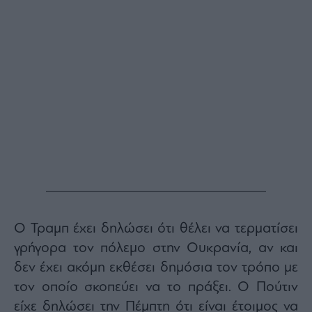
Buy-
Hold-
Sell
The
Value
Investor
Crypto
Χρηματιστηριακές
Ανακοινώσεις
Creative
Content
Branded
Content
Ο Τραμπ έχει δηλώσει ότι θέλει να τερματίσει
Reports
γρήγορα τον πόλεμο στην Ουκρανία, αν και
&
δεν έχει ακόμη εκθέσει δημόσια τον τρόπο με
Branded
Content
τον οποίο σκοπεύει να το πράξει. Ο Πούτιν
Calendar
είχε δηλώσει την Πέμπτη ότι είναι έτοιμος να