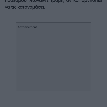
προέδρου Ντόναλντ Τραμπ, αν και αρνήθηκε
Architecture
να τις κατονομάσει.
&
Design
Fashion
&
Art
Watches
Yachts
Table
For
Two
Μετοχές
Αγορές
Trader's
book