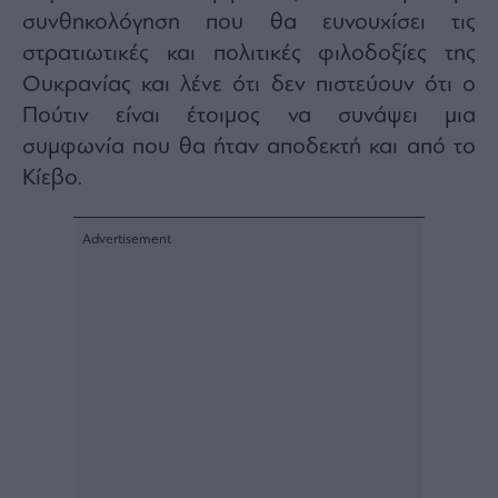
agree
συνθηκολόγηση που θα ευνουχίσει τις
to
our
στρατιωτικές και πολιτικές φιλοδοξίες της
Terms
and
Privacy
Ουκρανίας και λένε ότι δεν πιστεύουν ότι ο
Notice.
You
Πούτιν είναι έτοιμος να συνάψει μια
can
opt
συμφωνία που θα ήταν αποδεκτή και από το
out
at
any
Κίεβο.
time.
This
site
is
protected
by
reCAPTCHA
and
the
Google
Privacy
Policy
and
Terms
of
Service
apply.
ότητα
ι
ίες