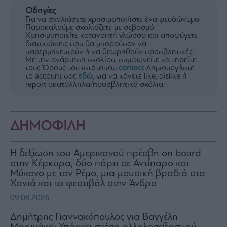
Οδηγίες
Για να σχολιάσετε χρησιμοποιήστε ένα ψευδώνυμο.
Παρακαλούμε σχολιάζετε με σεβασμό.
Χρησιμοποιείτε κατανοητή γλώσσα και αποφύγετε
διατυπώσεις που θα μπορούσαν να
παρερμηνευτούν ή να θεωρηθούν προσβλητικές.
Με την ανάρτηση σχολίου, συμφωνείτε να τηρείτε
τους Όρους του ιστότοπου
contact
Δημιουργήστε
το account σας
εδώ
, για να κάνετε like, dislike ή
report ακατάλληλα/προσβλητικά σχόλια.
ΔΗΜΟΦΙΛΗ
H δεξίωση του Αμερικανού πρέσβη on board
στην Κέρκυρα, δύο πάρτι σε Αντίπαρο και
Μύκονο με τον Ρέμο, μια μουσική βραδιά στα
Χανιά και το φεστιβάλ στην Άνδρο
09.08.2026
Δημήτρης Γιαννακόπουλος για Βαγγέλη