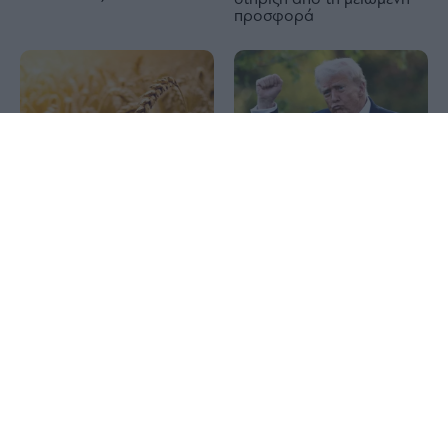
προσφορά
1x
Σιτάρι: Άλμα στις τιμές
λόγω των αναταράξεων
ΗΠΑ: F-16 αναχαίτισαν
στη Μαύρη Θάλασσα –
δύο πολιτικά αεροσκάφη
Στο υψηλότερο επίπεδο
κοντά στο κλαμπ του
από τα τέλη Ιουλίου
Τραμπ
Ευρωζώνη: Αυξάνονται οι
εκτιμήσεις της οικονομικής
Φωτιές: Ξεκινούν σήμερα
ανάπτυξης για το 2026