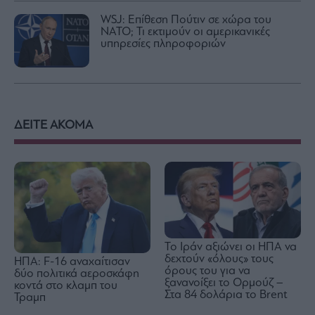
WSJ: Eπίθεση Πούτιν σε χώρα του
ΝΑΤΟ; Τι εκτιμούν οι αμερικανικές
υπηρεσίες πληροφοριών
ΔΕΙΤΕ ΑΚΟΜΑ
Το Ιράν αξιώνει οι ΗΠΑ να
δεχτούν «όλους» τους
ΗΠΑ: F-16 αναχαίτισαν
όρους του για να
δύο πολιτικά αεροσκάφη
ξανανοίξει το Ορμούζ –
κοντά στο κλαμπ του
Στα 84 δολάρια το Brent
Τραμπ