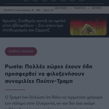
ΜΕΤΟΧΕΣ
ΤΑΜΠΛΟ
ΑΓΟΡΕΣ
Realtime Γενικός Δείκτης:
0
0%
Τζίρος:
0
Χρυσός: Σταθερός κοντά σε υψηλό
επτά εβδομάδων – Στο επίκεντρο
πληθωρισμός και Ορμούζ
Ειδήσεις
Οικονομία
Business
Διεθνής πολιτική
Τράπεζες
Ναυτιλία
Ρωσία: Πολλές χώρες έχουν ήδη
Real
προσφερθεί να φιλοξενήσουν
Estate
συνομιλίες Πούτιν-Τραμπ
Ενέργεια
Πολιτική
Πολιτισμός
Ο Τραμπ έχει δηλώσει ότι θέλει να τερματίσει γρήγορα
Κοινωνία
τον πόλεμο στην Ουκρανία, αν και δεν έχει ακόμη
Law