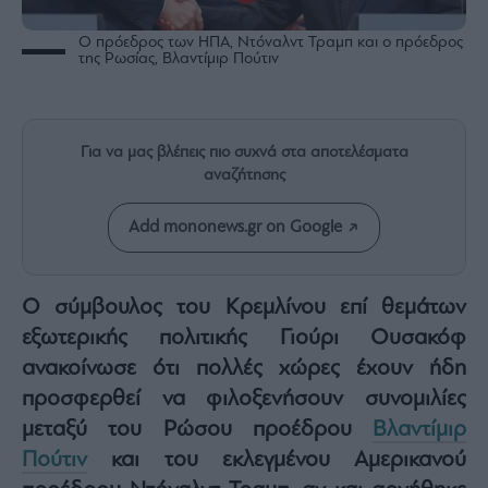
Rumors
ESG
Ο πρόεδρος των ΗΠΑ, Ντόναλντ Τραμπ και ο πρόεδρος
της Ρωσίας, Βλαντίμιρ Πούτιν
Today
Mononews2030
Άρθρα
Για να μας βλέπεις πιο συχνά στα αποτελέσματα
Συνεντεύξεις
αναζήτησης
Add mononews.gr on Google
Les
Ο σύμβουλος του Κρεμλίνου επί θεμάτων
Bons
εξωτερικής πολιτικής Γιούρι Ουσακόφ
Vivants
ανακοίνωσε ότι πολλές χώρες έχουν ήδη
Auto
προσφερθεί να φιλοξενήσουν συνομιλίες
Life
&
μεταξύ του Ρώσου προέδρου
Βλαντίμιρ
Style
Πούτιν
και του εκλεγμένου Αμερικανού
Υγεία