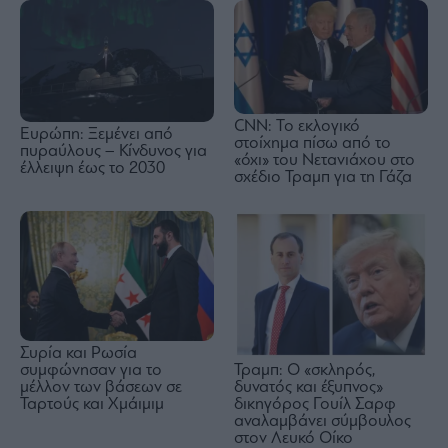
CNN: Το εκλογικό
Ευρώπη: Ξεμένει από
στοίχημα πίσω από το
πυραύλους – Κίνδυνος για
«όχι» του Νετανιάχου στο
έλλειψη έως το 2030
σχέδιο Τραμπ για τη Γάζα
Συρία και Ρωσία
Τραμπ: Ο «σκληρός,
συμφώνησαν για το
δυνατός και έξυπνος»
μέλλον των βάσεων σε
δικηγόρος Γουίλ Σαρφ
Ταρτούς και Χμάιμιμ
αναλαμβάνει σύμβουλος
στον Λευκό Οίκο