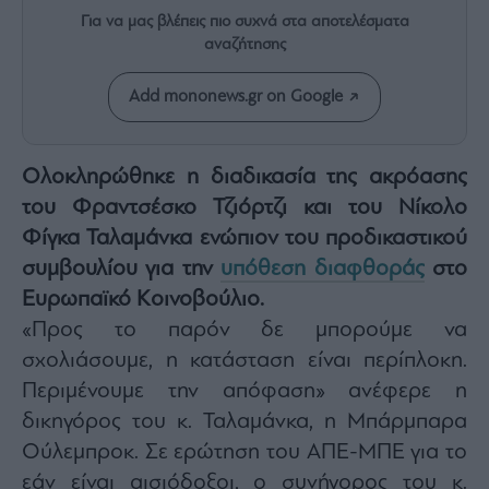
Rumors
Για να μας βλέπεις πιο συχνά στα αποτελέσματα
ESG
αναζήτησης
Today
Mononews2030
Add mononews.gr on Google
Άρθρα
Συνεντεύξεις
Ολοκληρώθηκε η διαδικασία της ακρόασης
του Φραντσέσκο Τζιόρτζι και του Νίκολο
Φίγκα Ταλαμάνκα ενώπιον του προδικαστικού
συμβουλίου για την
υπόθεση διαφθοράς
στο
Ευρωπαϊκό Κοινοβούλιο.
Les
Bons
«Προς το παρόν δε μπορούμε να
Vivants
σχολιάσουμε, η κατάσταση είναι περίπλοκη.
Auto
Περιμένουμε την απόφαση» ανέφερε η
Life
δικηγόρος του κ. Ταλαμάνκα, η Μπάρμπαρα
&
Style
Ούλεμπροκ. Σε ερώτηση του ΑΠΕ-ΜΠΕ για το
Υγεία
εάν είναι αισιόδοξοι, ο συνήγορος του κ.