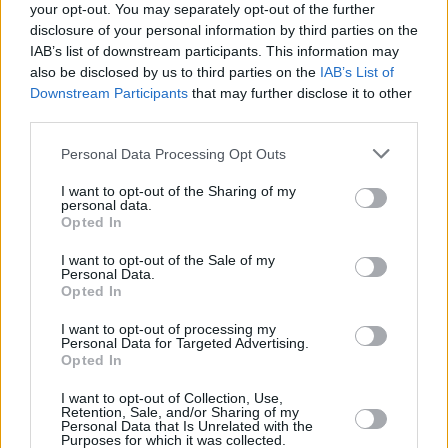
your opt-out. You may separately opt-out of the further
ας
disclosure of your personal information by third parties on the
οι
Νικολό Φίγκα Ταλαμάνκα
ήσης
IAB’s list of downstream participants. This information may
also be disclosed by us to third parties on the
IAB’s List of
σκάνδαλο διαφθοράς
σκάνδαλο χρηματισμού
Downstream Participants
that may further disclose it to other
4
third parties.
news.gr
Φραντσέσκο Τζιόρτζι
ghts
rved
Personal Data Processing Opt Outs
I want to opt-out of the Sharing of my
personal data.
Opted In
ΕΙΔΗΣΕΙΣ ΣΗΜΕΡΑ
I want to opt-out of the Sale of my
Personal Data.
Σαρακήνικο: Δεν απολογήθηκαν σήμερα
Opted In
χειριστής και ιδιοκτήτης του ελικοπτέρου –
I want to opt-out of processing my
Ζήτησαν ολιγοήμερη παράταση
Personal Data for Targeted Advertising.
Opted In
Ευρώπη: Ξεμένει από πυραύλους –
Κίνδυνος για έλλειψη έως το 2030
I want to opt-out of Collection, Use,
Retention, Sale, and/or Sharing of my
CNN: Το εκλογικό στοίχημα πίσω από το
Personal Data that Is Unrelated with the
Purposes for which it was collected.
«όχι» του Νετανιάχου στο σχέδιο Τραμπ για τη