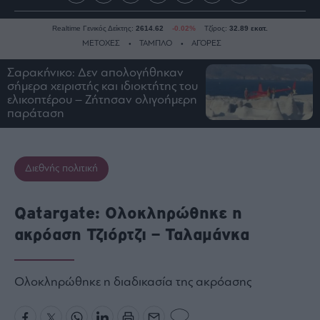
Realtime Γενικός Δείκτης:
2614.62
-0.02%
Τζίρος:
32.89 εκατ.
ΜΕΤΟΧΕΣ
ΤΑΜΠΛΟ
ΑΓΟΡΕΣ
Σαρακήνικο: Δεν απολογήθηκαν
σήμερα χειριστής και ιδιοκτήτης του
Ειδήσεις
ελικοπτέρου – Ζήτησαν ολιγοήμερη
παράταση
Οικονομία
Business
Τράπεζες
Διεθνής πολιτική
Ναυτιλία
Real
Qatargate: Ολοκληρώθηκε η
Estate
ακρόαση Τζιόρτζι – Ταλαμάνκα
Ενέργεια
Πολιτική
Πολιτισμός
Ολοκληρώθηκε η διαδικασία της ακρόασης
Κοινωνία
Law