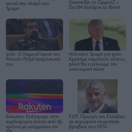
ξανανοίξει το Ορμούζ –
κοντά στο κλαμπ του
Στα 84 δολάρια το Brent
Τραμπ
Ιράν: Ο Χαμενεΐ όρισε τον
Ντόναλντ Τραμπ για Ιράν:
Μοχσέν Ρεζαΐ εκπρόσωπό
Κρατάμε χαμηλούς τόνους,
του
αλλά θα εντείνουμε την
οικονομική πίεση
ΕΟΤ: Πρωτιές της Ελλάδας
Rakuten: Επέστρεψε στην
σε κορυφαία τουριστικά
κερδοφορία έπειτα από έξι
βραβεία των ΗΠΑ
χρόνια με «σύμμαχο» την
ΤΝ