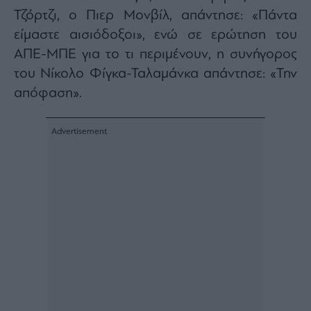
Τζόρτζι, ο Πιερ Μονβίλ, απάντησε: «Πάντα
Architecture
&
είμαστε αισιόδοξοι», ενώ σε ερώτηση του
Design
ΑΠΕ-ΜΠΕ για το τι περιμένουν, η συνήγορος
Fashion
του Νίκολο Φίγκα-Ταλαμάνκα απάντησε: «Την
&
Art
απόφαση».
Watches
Yachts
Table
For
Two
Μετοχές
Αγορές
Trader's
book