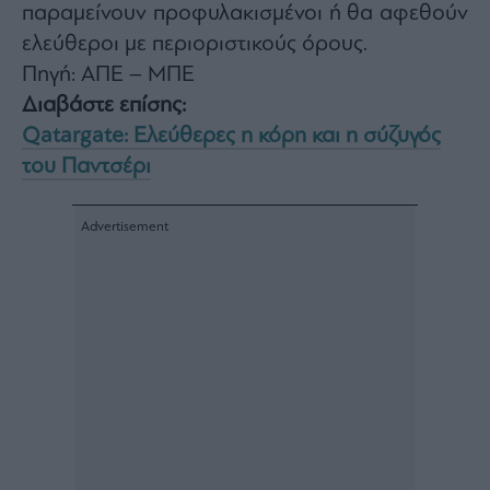
Monocle
παραμείνουν προφυλακισμένοι ή θα αφεθούν
Media
ελεύθεροι με περιοριστικούς όρους.
Lab
Πηγή: ΑΠΕ – ΜΠΕ
Διαβάστε επίσης:
Qatargate: Ελεύθερες η κόρη και η σύζυγός
Mononews100
του Παντσέρι
Εγγραφείτε
στο
Newsletter
του
mononews.gr
By
submitting
your
email,
you