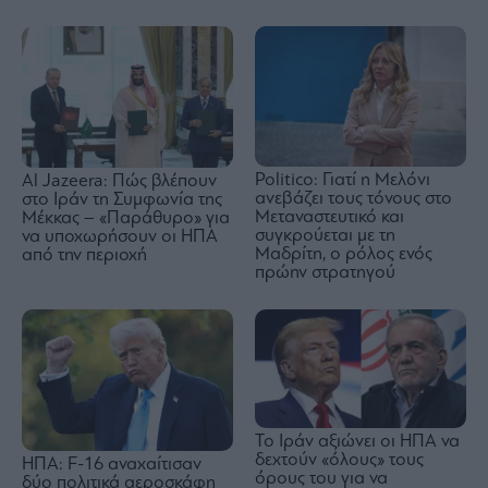
Politico: Γιατί η Μελόνι
Al Jazeera: Πώς βλέπουν
ανεβάζει τους τόνους στο
στο Ιράν τη Συμφωνία της
Μεταναστευτικό και
Μέκκας – «Παράθυρο» για
συγκρούεται με τη
να υποχωρήσουν οι ΗΠΑ
Μαδρίτη, ο ρόλος ενός
από την περιοχή
πρώην στρατηγού
Το Ιράν αξιώνει οι ΗΠΑ να
δεχτούν «όλους» τους
ΗΠΑ: F-16 αναχαίτισαν
όρους του για να
δύο πολιτικά αεροσκάφη