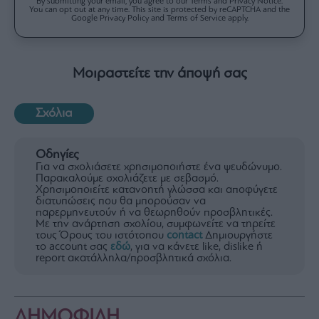
By submitting your email, you agree to our Terms and Privacy Notice.
You can opt out at any time. This site is protected by reCAPTCHA and the
Google Privacy Policy and Terms of Service apply.
Μοιραστείτε την άποψή σας
Σχόλια
Οδηγίες
Για να σχολιάσετε χρησιμοποιήστε ένα ψευδώνυμο.
Παρακαλούμε σχολιάζετε με σεβασμό.
Χρησιμοποιείτε κατανοητή γλώσσα και αποφύγετε
διατυπώσεις που θα μπορούσαν να
παρερμηνευτούν ή να θεωρηθούν προσβλητικές.
Με την ανάρτηση σχολίου, συμφωνείτε να τηρείτε
τους Όρους του ιστότοπου
contact
Δημιουργήστε
το account σας
εδώ
, για να κάνετε like, dislike ή
report ακατάλληλα/προσβλητικά σχόλια.
ΔΗΜΟΦΙΛΗ