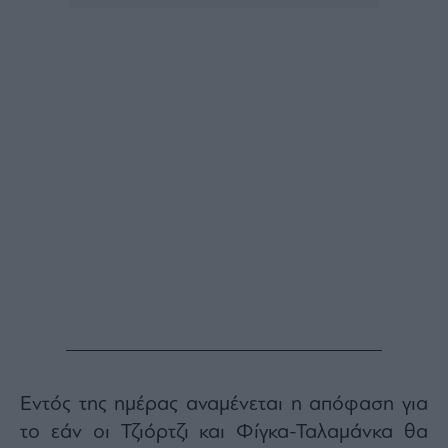
Buy-
Hold-
Sell
The
Value
Investor
Crypto
Χρηματιστηριακές
Ανακοινώσεις
Creative
Content
Branded
Content
Reports
&
Branded
Εντός της ημέρας αναμένεται η απόφαση για
Content
Calendar
το εάν οι Τζιόρτζι και Φίγκα-Ταλαμάνκα θα