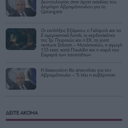
Δεοντολογίας στην άρση ασυλίας του
Δημήτρη Αβραμόπουλου για το
Qatargate
Οι εκπλήξεις Εξάρχου, η Γκίλφοϊλ και τα
2 αμερικανικά funds, οι κερδοσκόποι
της Τρ. Πειραιώς και η ΕΚ, το joint
venture Στάσση – Μυτιληναίου, η αγωγή
133 εκατ. κατά Παυλίδη και η χαρά του
Σαμαρά των ταυτοτήτων
Η δικαιοσύνη θα απαντήσει για τον
Αβραμόπουλο – Τι λέει η κυβέρνηση
ΔΕΙΤΕ ΑΚΟΜΑ