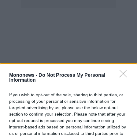
agree
to
our
Terms
and
Privacy
Notice.
You
can
opt
out
at
any
time.
This
site
is
protected
by
reCAPTCHA
Mononews -
Do Not Process My Personal
and
Information
the
Google
Privacy
Policy
If you wish to opt-out of the sale, sharing to third parties, or
and
Terms
processing of your personal or sensitive information for
of
Service
targeted advertising by us, please use the below opt-out
apply.
section to confirm your selection. Please note that after your
opt-out request is processed you may continue seeing
interest-based ads based on personal information utilized by
ότητα
ι
us or personal information disclosed to third parties prior to
Qatargate
Ευρωπαϊκό Κοινοβούλιο
ίες