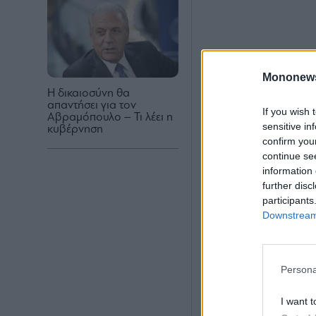
Mononew
Η δικαιοσύνη θα
απαντήσει για τον
If you wish 
Αβραμόπουλο – Τι λέει η
sensitive in
κυβέρνηση
confirm you
continue se
information 
further disc
participants
Downstream 
Persona
I want t