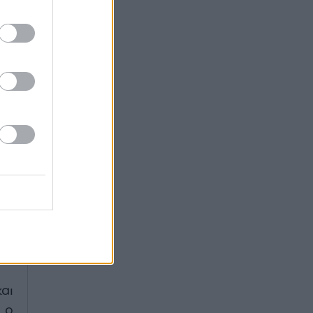
πό
ve
ν»
,
το
αι
ου
ου
μα
ών
αι
 ο