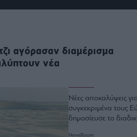
ου
r
ail,
s and
ρτζι αγόρασαν διαμέρισμα
n opt
te is
CHA
acy
αλύπτουν νέα
rvice
Νέες αποκαλύψεις γι
συγκεκριμένα τους Ε
δημοσίευσε το διαδι
NewsRoom