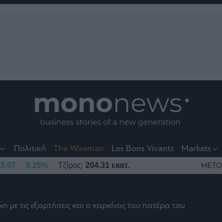
nt
t
t
Πολιτική
The Wiseman
Les Bons Vivants
Markets
5.07
0.25%
Τζίρος:
204.31 εκατ.
ΜΕΤΟ
 με τις εξαρτήσεις και ο καρκίνος του πατέρα του
το