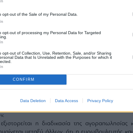
In
o opt-out of the Sale of my Personal Data.
In
ς προέκυψαν, όπως αναφέρεται, έπειτα α
to opt-out of processing my Personal Data for Targeted
ing.
ο δημοσιογραφικό δίκτυο European Investigati
In
EIC) και την επεξεργασία
«εμπιστευτικών εγγράφω
o opt-out of Collection, Use, Retention, Sale, and/or Sharing
ρόσβαση η βελγική εφημερίδα Le Soir.
ersonal Data that Is Unrelated with the Purposes for which it
lected.
πως σημειώνεται, οι Βέλγοι αστυνομικοί από 
In
ο για την Καταστολή της Διαφθοράς υποπτεύοντ
CONFIRM
αντσέσκο Τζόρτζι
είχε εκμεταλλευτεί την αγορά τ
ίσματος, για να ξεπλύνει μέρος των μετρητών π
τάρ, το Μαρόκο και τη Μαυριτανία, με αντάλλαγ
Data Deletion
Data Access
Privacy Policy
πιρροής και διαφθοράς εντός των ευρωπαϊκ
ν.
εξιστορείται η διαδικασία της αγοραπωλησίας κ
ημαίνεται μεταξύ άλλων, ότι η ευρωβουλευτής και