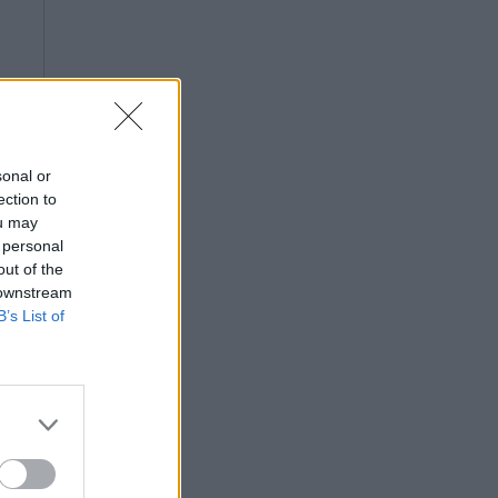
sonal or
ection to
ou may
 personal
out of the
 downstream
B’s List of