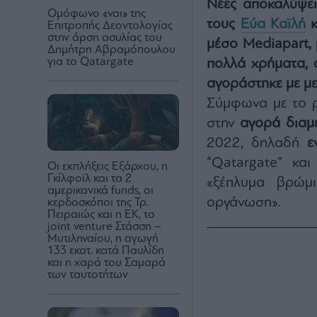
Νέες αποκαλύψε
Ομόφωνο «ναι» της
τους
Εύα Καϊλή
κ
Επιτροπής Δεοντολογίας
στην άρση ασυλίας του
μέσο Mediapart, 
Δημήτρη Αβραμόπουλου
για το Qatargate
πολλά χρήματα, 
αγοράστηκε με με
Σύμφωνα με το ρ
στην
αγορά διαμ
2022, δηλαδή
ε
“Qatargate” και
Οι εκπλήξεις Εξάρχου, η
Γκίλφοϊλ και τα 2
«ξέπλυμα βρώμι
αμερικανικά funds, οι
οργάνωση».
κερδοσκόποι της Τρ.
Πειραιώς και η ΕΚ, το
joint venture Στάσση –
Μυτιληναίου, η αγωγή
133 εκατ. κατά Παυλίδη
και η χαρά του Σαμαρά
των ταυτοτήτων