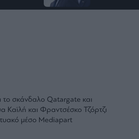
α το σκάνδαλο Qatargate και
ύα Καϊλή και Φραντσέσκο Τζόρτζι
κτυακό μέσο Mediapart