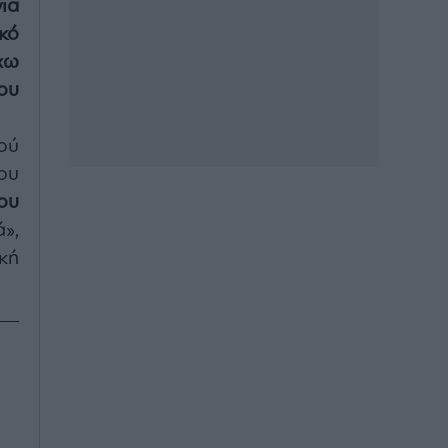
ια
κό
χω
ου
ού
ου
ου
»,
κή