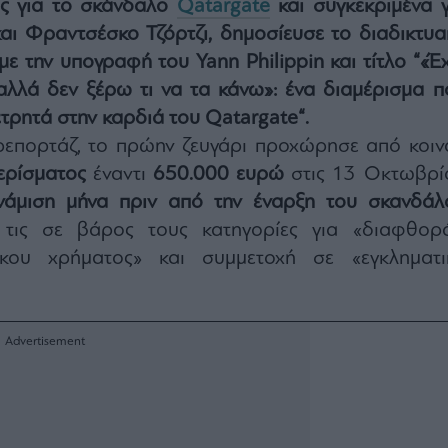
ις για το σκάνδαλο
Qatargate
και συγκεκριμένα γ
αι Φραντσέσκο Τζόρτζι, δημοσίευσε το διαδικτυα
με την υπογραφή του Yann Philippin και τίτλο “
«Έ
αλλά δεν ξέρω τι να τα κάνω»: ένα διαμέρισμα π
τρητά στην καρδιά του Qatargate
“.
επορτάζ, το πρώην ζευγάρι προχώρησε από κοιν
ερίσματος
έναντι
650.000 ευρώ
στις 13 Οκτωβρί
νάμιση μήνα πριν από την έναρξη του σκανδάλ
 τις σε βάρος τους κατηγορίες για «διαφθορά
κου χρήματος» και συμμετοχή σε «εγκληματι