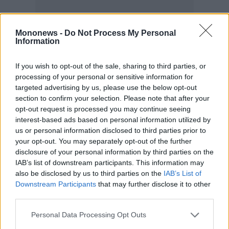
agree
to
our
Terms
and
Mononews -
Do Not Process My Personal
Privacy
Information
Notice.
You
can
opt
If you wish to opt-out of the sale, sharing to third parties, or
out
at
processing of your personal or sensitive information for
any
time.
targeted advertising by us, please use the below opt-out
This
section to confirm your selection. Please note that after your
site
is
opt-out request is processed you may continue seeing
protected
by
interest-based ads based on personal information utilized by
reCAPTCHA
and
us or personal information disclosed to third parties prior to
the
your opt-out. You may separately opt-out of the further
Google
Privacy
disclosure of your personal information by third parties on the
Policy
and
IAB’s list of downstream participants. This information may
Terms
of
also be disclosed by us to third parties on the
IAB’s List of
Service
Downstream Participants
that may further disclose it to other
apply.
third parties.
ότητα
Personal Data Processing Opt Outs
ι
ίες