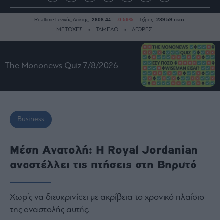
Realtime Γενικός Δείκτης:
2608.44
-0.59%
Τζίρος:
289.59 εκατ.
ΜΕΤΟΧΕΣ
ΤΑΜΠΛΟ
ΑΓΟΡΕΣ
Ειδήσεις
The Mononews Quiz 7/8/2026
Οικονομία
Business
Τράπεζες
Business
Ναυτιλία
Real
Μέση Ανατολή: H Royal Jordanian
Estate
Ενέργεια
αναστέλλει τις πτήσεις στη Βηρυτό
Πολιτική
Πολιτισμός
Xωρίς να διευκρινίσει με ακρίβεια το χρονικό πλαίσιο
Κοινωνία
της αναστολής αυτής.
Law