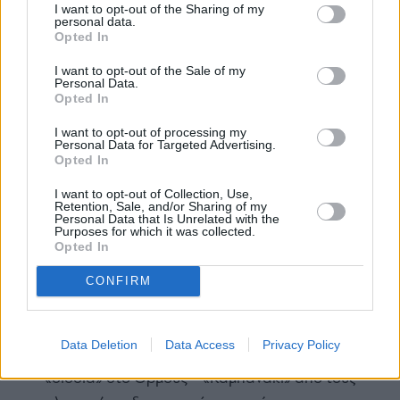
I want to opt-out of the Sharing of my
ας
personal data.
οι
Opted In
ήσης
I want to opt-out of the Sale of my
Μπενιαμίν Νετανιάχου: Θα κάνουμε ό,τι είναι
Personal Data.
4
Opted In
δυνατόν για να υπερασπιστούμε τη χώρα μας
news.gr
ghts
Τι κρύβει η «λάμψη» του χρυσού και τα
I want to opt-out of processing my
rved
Personal Data for Targeted Advertising.
«στοιχήματα» για τα 3.000 δολάρια
Opted In
I want to opt-out of Collection, Use,
Royal Jordanian
Βηρυτός
Retention, Sale, and/or Sharing of my
Personal Data that Is Unrelated with the
Purposes for which it was collected.
Opted In
CONFIRM
ΕΙΔΗΣΕΙΣ ΣΗΜΕΡΑ
The Mononews Quiz 7/8/2026
Data Deletion
Data Access
Privacy Policy
Ο ναυτιλιακές ενώσεις αντιδρούν στα
«διόδια» στο Ορμούζ – «Καμπανάκι» από τους