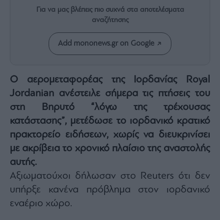
Rumors
Για να μας βλέπεις πιο συχνά στα αποτελέσματα
ESG
αναζήτησης
Today
Mononews2030
Add mononews.gr on Google
Άρθρα
Συνεντεύξεις
Ο αερομεταφορέας της Ιορδανίας Royal
Jordanian ανέστειλε σήμερα τις πτήσεις του
στη Βηρυτό “λόγω της τρέχουσας
κατάστασης”, μετέδωσε το ιορδανικό κρατικό
πρακτορείο ειδήσεων, χωρίς να διευκρινίσει
Les
Bons
με ακρίβεια το χρονικό πλαίσιο της αναστολής
Vivants
αυτής.
Auto
Αξιωματούχοι δήλωσαν στο Reuters ότι δεν
Life
υπήρξε κανένα πρόβλημα στον ιορδανικό
&
Style
εναέριο χώρο.
Υγεία