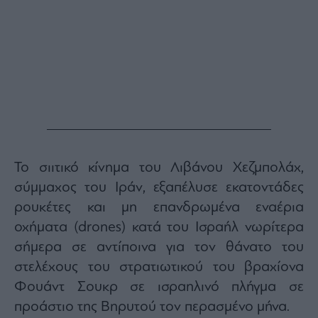
Buy-
Hold-
Sell
The
Value
Investor
Crypto
Χρηματιστηριακές
Ανακοινώσεις
Το σιιτικό κίνημα του Λιβάνου Χεζμπολάχ,
Creative
σύμμαχος του Ιράν, εξαπέλυσε εκατοντάδες
Content
ρουκέτες και μη επανδρωμένα εναέρια
Branded
οχήματα (drones) κατά του Ισραήλ νωρίτερα
Content
σήμερα σε αντίποινα για τον θάνατο του
Reports
&
στελέχους του στρατιωτικού του βραχίονα
Branded
Φουάντ Σουκρ σε ισραηλινό πλήγμα σε
Content
Calendar
προάστιο της Βηρυτού τον περασμένο μήνα.