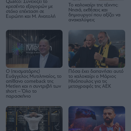
Qualco: Συνεχίζει το
Το καλοκαίρι της τέχνης:
κρεσέντο εξαγορών με
Νησιά, εκθέσεις και
στόχο επέκταση σε
δημιουργοί που αξίζει να
Ευρώπη και Μ. Ανατολή
ανακαλύψεις
Ο (πεισματάρης)
Πόσα έχει δαπανήσει αυτό
Ευάγγελος Μυτιληναίος, το
το καλοκαίρι ο Μάριος
απίθανο comeback της
Ηλιόπουλος για τις
Μetlen και η συντριβή των
μεταγραφές της ΑΕΚ
short – Όλο το
παρασκήνιο