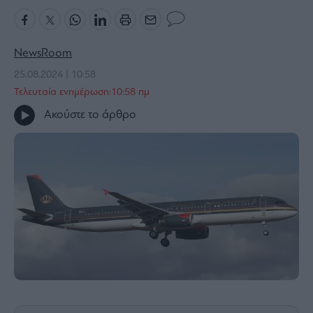
Bloomberg
Financial
Times
NewsRoom
25.08.2024 | 10:58
Τελευταία ενημέρωση:10:58 πμ
Ακούστε το άρθρο
The
Wiseman
Room
301
My
Story
Media
Winners
&
Losers
Επι-
θετικά