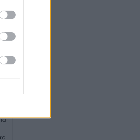
τη
ες
σε
δη
θα
ν
άν
ία
το