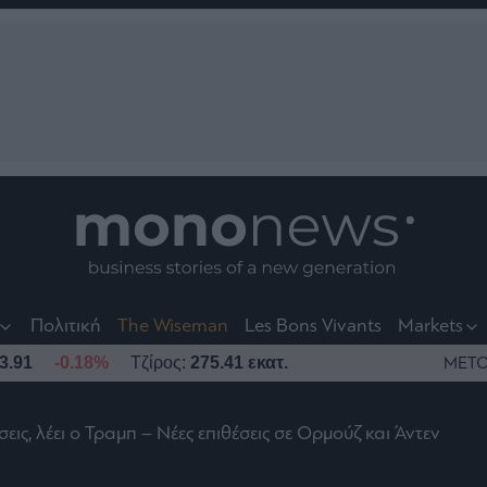
nt
t
t
Πολιτική
The Wiseman
Les Bons Vivants
Markets
3.91
-0.18%
Τζίρος:
275.41 εκατ.
ΜΕΤΟ
ις, λέει ο Τραμπ – Νέες επιθέσεις σε Ορμούζ και Άντεν
το