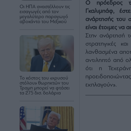
Ο πρόεδρος το
Οι ΗΠΑ αναστέλλουν τις
Γκαλιμπάφ, έστ
εισαγωγές από τον
μεγαλύτερο παραγωγό
ανάρτησής του στ
αβοκάντο του Μεξικού
είναι έτοιμες να 
Στην ανάρτησή τ
στρατηγικές κα
λανθασμένα αποτε
αντιληπτό από ο
ότι η Τεχεράνη
προειδοποιώντας 
Το κόστος του «χρυσού
στόλου» θωρηκτών του
εκπλαγούν».
Τραμπ μπορεί να φτάσει
τα 275 δισ. δολάρια