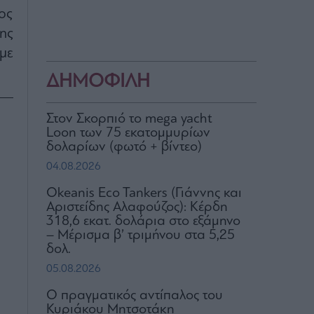
ος
ης
με
ΔΗΜΟΦΙΛΗ
Στον Σκορπιό το mega yacht
Loon των 75 εκατομμυρίων
δολαρίων (φωτό + βίντεο)
04.08.2026
Okeanis Eco Tankers (Γιάννης και
Αριστείδης Αλαφούζος): Κέρδη
318,6 εκατ. δολάρια στο εξάμηνο
– Μέρισμα β’ τριμήνου στα 5,25
δολ.
05.08.2026
Ο πραγματικός αντίπαλος του
Κυριάκου Μητσοτάκη