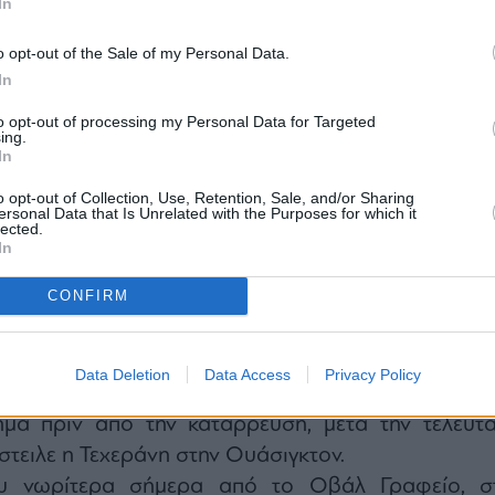
In
o opt-out of the Sale of my Personal Data.
In
to opt-out of processing my Personal Data for Targeted
εδρος του ιρανικού κοινοβουλίου ανέφερε:
ing.
άμεις μας είναι έτοιμες να δώσουν την απαραίτη
In
οιαδήποτε επιθετική ενέργεια. Οι λανθασμέν
o opt-out of Collection, Use, Retention, Sale, and/or Sharing
ersonal Data that Is Unrelated with the Purposes for which it
ι οι λανθασμένες αποφάσεις οδηγούν πάντα 
lected.
οτελέσματα· ολόκληρος ο κόσμος το έχει ή
In
 Είμαστε προετοιμασμένοι για κάθε ενδεχόμενο, 
CONFIRM
χανική υποστήριξη» η εκεχειρία με το Ιρά
Data Deletion
Data Access
Privacy Policy
Ντόναλντ Τραμπ
εκτίμησε ότι η εκεχειρία με το Ιρ
ήμα πριν από την κατάρρευση, μετά την τελευτα
τειλε η Τεχεράνη στην Ουάσιγκτον.
υ νωρίτερα σήμερα από το Οβάλ Γραφείο, σ