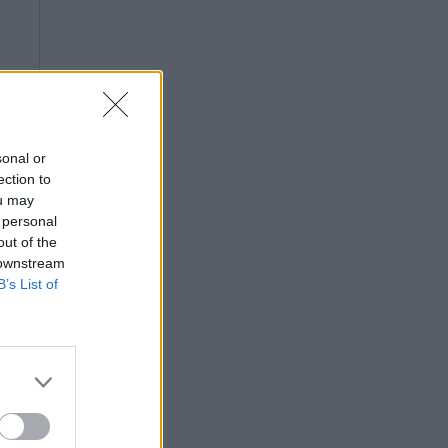
sonal or
ection to
ou may
 personal
out of the
 downstream
B’s List of