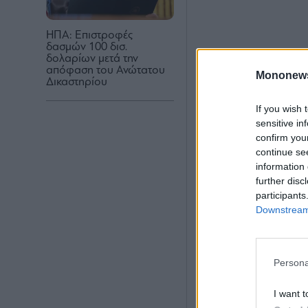
ΗΠΑ: Επιστροφές
δασμών 100 δισ.
δολαρίων μετά την
απόφαση του Ανώτατου
Mononew
Δικαστηρίου
If you wish 
sensitive in
confirm you
continue se
information 
further disc
participants
Downstream 
Persona
I want t