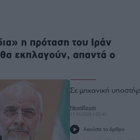
ου
r
ια» η πρόταση του Ιράν
ail,
s and
n opt
, θα εκπλαγούν, απαντά ο
te is
CHA
acy
rvice
Σε μηχανική υποστήρι
NewsRoom
11.05.2026 | 22:40
Ακούστε το άρθρο