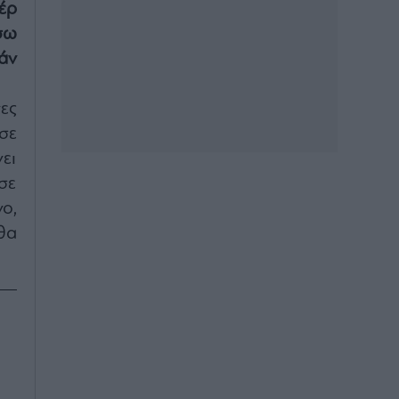
έρ
σω
άν
ες
σε
ει
σε
ο,
θα