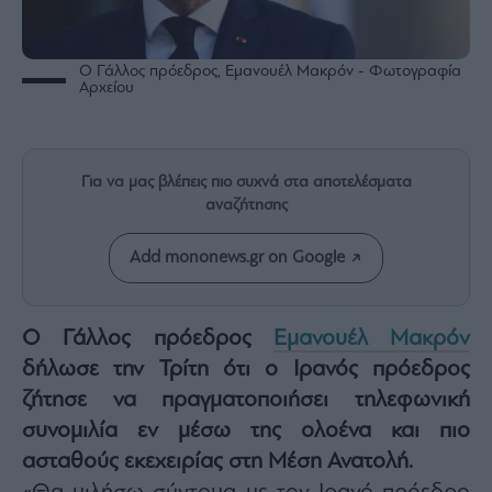
Rumors
ESG
Today
Ο Γάλλος πρόεδρος, Εμανουέλ Μακρόν - Φωτογραφία
Αρχείου
Mononews2030
Άρθρα
Συνεντεύξεις
Για να μας βλέπεις πιο συχνά στα αποτελέσματα
αναζήτησης
Add mononews.gr on Google
Les
Bons
Ο Γάλλος πρόεδρος
Εμανουέλ Μακρόν
Vivants
δήλωσε την Τρίτη ότι ο Ιρανός πρόεδρος
Auto
ζήτησε να πραγματοποιήσει τηλεφωνική
Life
συνομιλία εν μέσω της ολοένα και πιο
&
Style
ασταθούς εκεχειρίας στη Μέση Ανατολή.
Υγεία