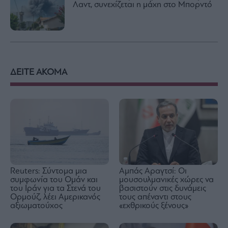
Λαντ, συνεχίζεται η μάχη στο Μπορντό
ΔΕΙΤΕ ΑΚΟΜΑ
Reuters: Σύντομα μια
Αμπάς Αραγτσί: Οι
συμφωνία του Ομάν και
μουσουλμανικές χώρες να
του Ιράν για τα Στενά του
βασιστούν στις δυνάμεις
Ορμούζ, λέει Αμερικανός
τους απέναντι στους
αξιωματούχος
«εχθρικούς ξένους»