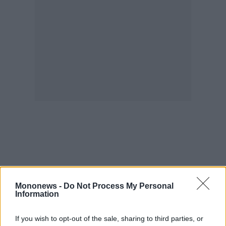
agree
to
our
Terms
and
Privacy
Notice.
You
can
opt
out
at
any
time.
This
site
is
protected
by
reCAPTCHA
and
the
Google
Privacy
Policy
and
Terms
of
Service
apply.
Mononews -
Do Not Process My Personal
Information
ότητα
ι
If you wish to opt-out of the sale, sharing to third parties, or
ίες