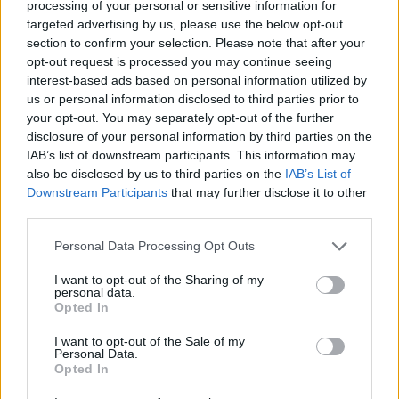
processing of your personal or sensitive information for
ας
targeted advertising by us, please use the below opt-out
οι
ήσης
section to confirm your selection. Please note that after your
opt-out request is processed you may continue seeing
interest-based ads based on personal information utilized by
4
us or personal information disclosed to third parties prior to
news.gr
your opt-out. You may separately opt-out of the further
ghts
Ιράν: «Αμυντική κίνηση» τα πλήγματα σε
rved
disclosure of your personal information by third parties on the
IAB’s list of downstream participants. This information may
γειτονικές χώρες του Κόλπου
also be disclosed by us to third parties on the
IAB’s List of
Μακρόν: «Αν αυξηθούν οι δασμοί στα
Downstream Participants
that may further disclose it to other
ευρωπαϊκά αυτοκίνητα, η ΕΕ θα
third parties.
ενεργοποιήσει τον μηχανισμό καταστολής»
Personal Data Processing Opt Outs
Εμανουέλ Μακρόν
Πόλεμος στο Ιράν
I want to opt-out of the Sharing of my
personal data.
Opted In
Στενά του Ορμούζ
I want to opt-out of the Sale of my
Personal Data.
Opted In