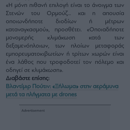
Monocle
«Η μόνη πιθανή επιλογή είναι το άνοιγμα των
Media
Lab
Στενών του Ορμούζ… και η απουσία
οποιωνδήποτε διοδίων ή μέτρων
καταναγκασμού», προσθέτει. «Οποιαδήποτε
μονομερής κλιμάκωση κατά των
Mononews100
δεξαμενόπλοιων, των πλοίων μεταφοράς
εμπορευματοκιβωτίων ή τρίτων χωρών είναι
ένα λάθος που τροφοδοτεί τον πόλεμο και
Εγγραφείτε
στο
οδηγεί σε κλιμάκωση».
Newsletter
Διαβάστε επίσης:
του
mononews.gr
Βλαντίμιρ Πούτιν: «Ξήλωμα» στην αεράμυνα
μετά τα πλήγματα με drones
By
submitting
your
email,
you