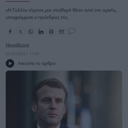
Bloomberg
«Η Γαλλία τήρησε μια σταθερή θέση από την αρχή»,
Financial
υπογράμμισε ο πρόεδρος της.
Times
NewsRoom
The
Wiseman
05.05.2026 | 17:09
Room
Ακούστε το άρθρο
301
My
Story
Media
Winners
&
Losers
Επι-
θετικά