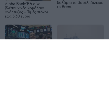
δολάρια το βαρέλι έκλεισε
Alpha Bank: Έξι οίκοι
το Brent
βλέπουν νέο κεφάλαιο
ανάπτυξης – Τιμές στόχοι
έως 5,30 ευρώ
1x
Wall Street: Η αδύναμη
Reuters: Σύντομα μια
αγορά εργασίας έστειλε σε
συμφωνία του Ομάν και
νέο ρεκόρ τον S&P 500 –
του Ιράν για τα Στενά του
Άλμα 15,8% για την SpaceX
Ορμούζ, λέει Αμερικανός
αξιωματούχος