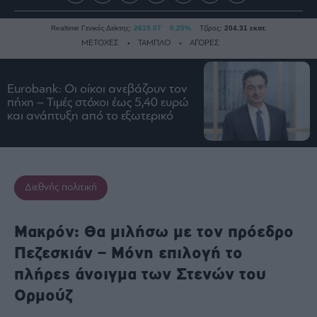
Realtime Γενικός Δείκτης:
2615.07
0.25%
Τζίρος:
204.31 εκατ.
ΜΕΤΟΧΕΣ
ΤΑΜΠΛΟ
ΑΓΟΡΕΣ
Eurobank: Οι οίκοι ανεβάζουν τον
Ειδήσεις
πήχη – Τιμές στόχοι έως 5,40 ευρώ
και ανάπτυξη από το εξωτερικό
Οικονομία
Business
Τράπεζες
Ναυτιλία
Διεθνής πολιτική
Real
Estate
Μακρόν: Θα μιλήσω με τον πρόεδρο
Ενέργεια
Πεζεσκιάν – Mόνη επιλογή το
Πολιτική
πλήρες άνοιγμα των Στενών του
Πολιτισμός
Ορμούζ
Κοινωνία
Law