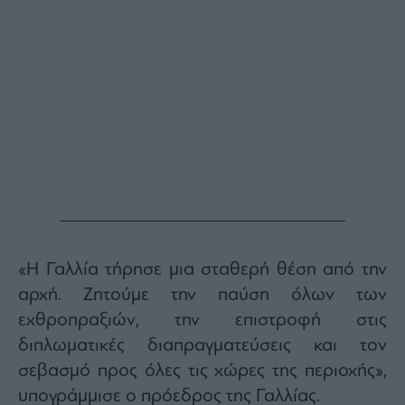
Buy-
Hold-
Sell
The
Value
Investor
Crypto
Χρηματιστηριακές
Ανακοινώσεις
Creative
Content
«Η Γαλλία τήρησε μια σταθερή θέση από την
Branded
Content
αρχή. Ζητούμε την παύση όλων των
Reports
εχθροπραξιών, την επιστροφή στις
&
διπλωματικές διαπραγματεύσεις και τον
Branded
Content
σεβασμό προς όλες τις χώρες της περιοχής»,
Calendar
υπογράμμισε ο πρόεδρος της Γαλλίας.