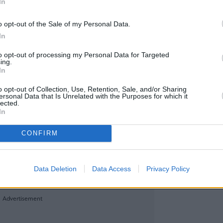
In
o opt-out of the Sale of my Personal Data.
ο και δυτικές χώρες χαρακτήρισαν το περιστατι
In
θοράς, ενώ οι έρευνες που διήρκεσαν χρόνια δ
to opt-out of processing my Personal Data for Targeted
στικά συμπεράσματα για τους υπεύθυνους.
ing.
In
θη στην Ιταλία Ουκρανός ύποπτος για πιθανό ρό
ό της επίθεσης, στο πλαίσιο των συνεχιζόμεν
o opt-out of Collection, Use, Retention, Sale, and/or Sharing
ersonal Data that Is Unrelated with the Purposes for which it
lected.
In
υ στο γαλλικό δίκτυο France Télévisions, ο Σεργκ
σε την Ουάσιγκτον ότι επιδιώκει κυριαρχία στ
CONFIRM
ειακές αγορές.
 στρατηγική αυτή εκτείνεται πέρα από την Ευρώπ
Data Deletion
Data Access
Privacy Policy
 σε χώρες όπως η Βενεζουέλα και το Ιράν.