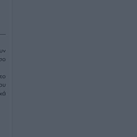
υν
σο
το
ου
κά