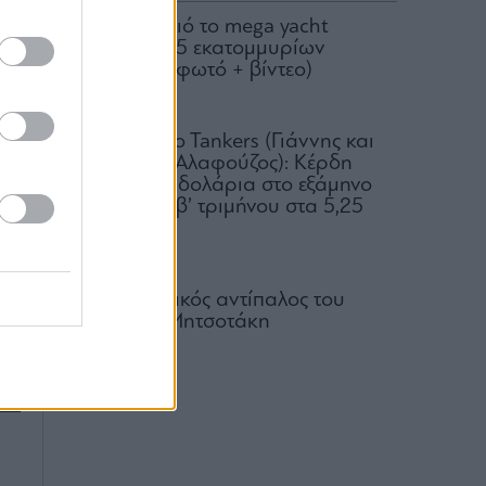
Στον Σκορπιό το mega yacht
Loon των 75 εκατομμυρίων
κό
δολαρίων (φωτό + βίντεο)
εν
04.08.2026
Okeanis Eco Tankers (Γιάννης και
λο
Αριστείδης Αλαφούζος): Κέρδη
318,6 εκατ. δολάρια στο εξάμηνο
ων
– Μέρισμα β’ τριμήνου στα 5,25
δολ.
έι
05.08.2026
ις
Ο πραγματικός αντίπαλος του
Κυριάκου Μητσοτάκη
η,
05.08.2026