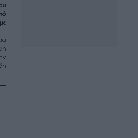
ου
πό
με
ρα
ση
ον
δη