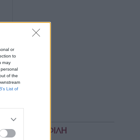
sonal or
ection to
ou may
 personal
out of the
 downstream
B’s List of
ΔΗΜΟΦΙΛΗ