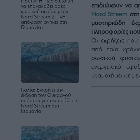
Πούτιν: Η Ρωσία έτοιμη
επιδιώκουν να α
να επαναλάβει ροές
φυσικού αερίου μέσω
Nord Stream
στη
Nord Stream 2 – «Η
απόφαση ανήκει στη
μυστηριώδη έκ
Γερμανία»
πληροφορίες που 
Οι εκρήξεις που
από τρία χρόνι
ρωσικού φυσικο
ενεργειακό εφο
σταματήσει σε με
Ιταλία: Εγκρίνει την
έκδοση του Ουκρανού
υπόπτου για την υπόθεση
Nord Stream στη
Γερμανία