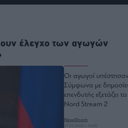
ου
r
ail,
κουν έλεγχο των αγωγών
s and
n opt
te is
»
CHA
acy
rvice
Οι αγωγοί υπέστησαν
Σύμφωνα με δημοσίευ
επενδυτής εξετάζει τ
Nord Stream 2
NewsRoom
27.03.2026 | 10:00