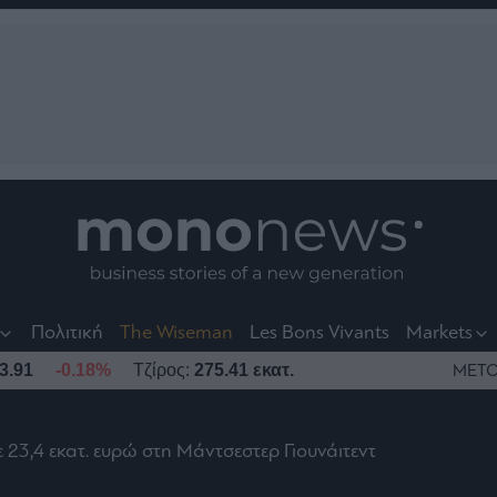
nt
t
t
Πολιτική
The Wiseman
Les Bons Vivants
Markets
3.91
-0.18%
Τζίρος:
275.41 εκατ.
ΜΕΤΟ
23,4 εκατ. ευρώ στη Μάντσεστερ Γιουνάιτεντ
το