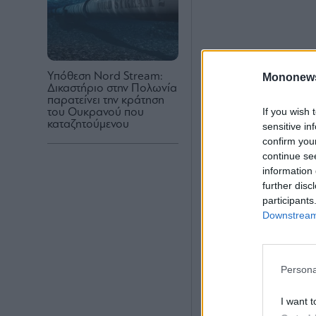
Yπόθεση Nord Stream:
Mononew
Δικαστήριο στην Πολωνία
παρατείνει την κράτηση
If you wish 
του Ουκρανού που
καταζητούμενου
sensitive in
confirm you
continue se
information 
further disc
participants
Downstream 
Persona
I want t