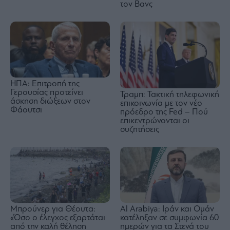
τον Βανς
ΗΠΑ: Επιτροπή της
Γερουσίας προτείνει
Τραμπ: Τακτική τηλεφωνική
άσκηση διώξεων στον
επικοινωνία με τον νέο
Φάουτσι
πρόεδρο της Fed – Πού
επικεντρώνονται οι
συζητήσεις
Μπρούνερ για Θέουτα:
Al Arabiya: Ιράν και Ομάν
«Όσο ο έλεγχος εξαρτάται
κατέληξαν σε συμφωνία 60
από την καλή θέληση
ημερών για τα Στενά του