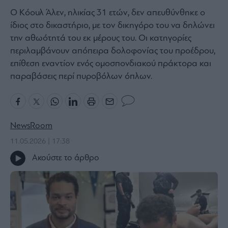
Ο Κόουλ Άλεν, ηλικίας 31 ετών, δεν απευθύνθηκε ο
Bloomberg
ίδιος στο δικαστήριο, με τον δικηγόρο του να δηλώνει
Financial
Times
την αθωότητά του εκ μέρους του. Οι κατηγορίες
περιλαμβάνουν απόπειρα δολοφονίας του προέδρου,
επίθεση εναντίον ενός ομοσπονδιακού πράκτορα και
παραβάσεις περί πυροβόλων όπλων.
The
Wiseman
Room
301
NewsRoom
My
11.05.2026 | 17:38
Story
Ακούστε το άρθρο
Media
Winners
&
Losers
Επι-
θετικά