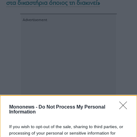
στα δικαστήρια όποιος τη διακινεί»
agree
to
our
Terms
and
Privacy
Notice.
You
can
opt
out
at
any
time.
This
site
is
protected
by
reCAPTCHA
and
the
Google
Privacy
Policy
and
Terms
of
Service
Mononews -
Do Not Process My Personal
apply.
Information
If you wish to opt-out of the sale, sharing to third parties, or
ότητα
ι
processing of your personal or sensitive information for
ίες