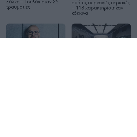
Σάλκε – Τουλάχιστον 25
από τις πυρκαγιές περιοχές
τραυματίες
– 118 χαρακτηρίστηκαν
κόκκινα
1x
Ντέμις Χασάμπις: Πλήγμα
για τις φιλοδοξίες της
Ευρωαγορές: Συνεχίζει με
Βρετανίας στο AI η
νέα ρεκόρ ο Stoxx 600 –
μετακίνησή του στις ΗΠΑ
Κέρδη 3,6% για την
EasyJet, άλμα 6% για την
Deutsche Telekom
Φωτιά στη Σκύρο: Μάχη με