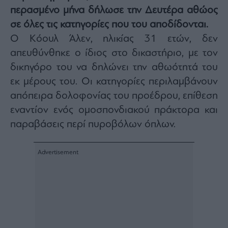
περασμένο μήνα δήλωσε την Δευτέρα αθώος
Architecture
&
σε όλες τις κατηγορίες που του αποδίδονται.
Design
Ο Κόουλ Άλεν, ηλικίας 31 ετών, δεν
Fashion
απευθύνθηκε ο ίδιος στο δικαστήριο, με τον
&
Art
δικηγόρο του να δηλώνει την αθωότητά του
Watches
εκ μέρους του. Οι κατηγορίες περιλαμβάνουν
Yachts
απόπειρα δολοφονίας του προέδρου, επίθεση
Table
εναντίον ενός ομοσπονδιακού πράκτορα και
For
παραβάσεις περί πυροβόλων όπλων.
Two
Μετοχές
Αγορές
Trader's
book