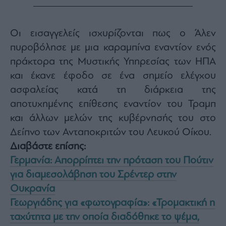
Monocle
Media
Lab
Οι εισαγγελείς ισχυρίζονται πως ο Άλεν
πυροβόλησε με μια καραμπίνα εναντίον ενός
πράκτορα της Μυστικής Υπηρεσίας των ΗΠΑ
Mononews100
και έκανε έφοδο σε ένα σημείο ελέγχου
ασφαλείας κατά τη διάρκεια της
αποτυχημένης επίθεσης εναντίον του Τραμπ
Εγγραφείτε
και άλλων μελών της κυβέρνησής του στο
στο
Newsletter
Δείπνο των Ανταποκριτών του Λευκού Οίκου.
του
Διαβάστε επίσης:
mononews.gr
Γερμανία: Απορρίπτει την πρόταση του Πούτιν
για διαμεσολάβηση του Σρέντερ στην
Ουκρανία
Γεωργιάδης για «φωτογραφία»: «Τρομακτική η
By
submitting
your
ταχύτητα με την οποία διαδόθηκε το ψέμα,
email,
you