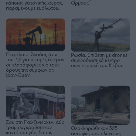
κάποιας γειτονικής χώρας,
Ορμούζ
παραμένουμε ευάλωτοι»
Πετρέλαιο: Άνοδος άνω
Ρωσία: Επίθεση με drones
του 3% για τις τιμές έφεραν
σε εφοδιαστικό κέντρο
οι πληροφορίες για τους
στην περιοχή του Κιέβου
όρους της συμφωνίας
Ιράν-Ομάν
Σοκ στη Γκελζενκίρχεν: Δύο
τραμ συγκρούστηκαν
Ολοκληρώθηκαν 325
κοντά στο γήπεδο της
αυτοψίες στις πληγείσες