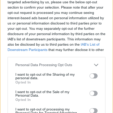
targeted advertising by us, please use the below opt-out
ας
section to confirm your selection. Please note that after your
οι
ήσης
opt-out request is processed you may continue seeing
interest-based ads based on personal information utilized by
us or personal information disclosed to third parties prior to
4
your opt-out. You may separately opt-out of the further
news.gr
disclosure of your personal information by third parties on the
ghts
rved
IAB’s list of downstream participants. This information may
also be disclosed by us to third parties on the
IAB’s List of
Downstream Participants
that may further disclose it to other
third parties.
Personal Data Processing Opt Outs
Ευρωπαϊκή Ένωση: Κυρώσεις σε πολίτες και
I want to opt-out of the Sharing of my
οντότητες στη Ρωσία
personal data.
Opted In
ΗΠΑ
Κόουλ Άλεν
I want to opt-out of the Sale of my
Personal Data.
Opted In
I want to opt-out of processing my
Personal Data for Targeted Advertising.