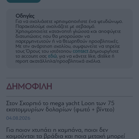
Οδηγίες
Για να σχολιάσετε χρησιμοποιήστε ένα ψευδώνυμο.
Παρακαλούμε σχολιάζετε με σεβασμό.
Χρησιμοποιείτε κατανοητή γλώσσα και αποφύγετε
διατυπώσεις που θα μπορούσαν να
παρερμηνευτούν ή να θεωρηθούν προσβλητικές.
Με την ανάρτηση σχολίου, συμφωνείτε να τηρείτε
τους Όρους του ιστότοπου
contact
Δημιουργήστε
το account σας
εδώ
, για να κάνετε like, dislike ή
report ακατάλληλα/προσβλητικά σχόλια.
ΔΗΜΟΦΙΛΗ
Στον Σκορπιό το mega yacht Loon των 75
εκατομμυρίων δολαρίων (φωτό + βίντεο)
04.08.2026
Για ποιον χτυπάει η καμπάνα, ποιοι δεν
κοιμούνται τα βράδια και ποια μετοχή μπορεί