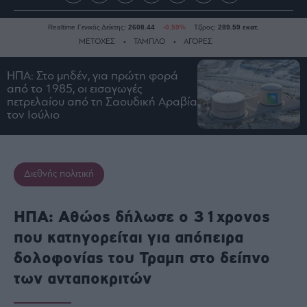
Realtime Γενικός Δείκτης:
2608.44
-0.59%
Τζίρος:
289.59 εκατ.
ΜΕΤΟΧΕΣ
ΤΑΜΠΛΟ
ΑΓΟΡΕΣ
ΗΠΑ: Στο μηδέν, για πρώτη φορά
από το 1985, οι εισαγωγές
Ειδήσεις
πετρελαίου από τη Σαουδική Αραβία
Οικονομία
τον Ιούλιο
Business
Τράπεζες
Ναυτιλία
Διεθνής πολιτική
Real
Estate
ΗΠΑ: Αθώος δήλωσε ο 31χρονος
Ενέργεια
που κατηγορείται για απόπειρα
Πολιτική
δολοφονίας του Τραμπ στο δείπνο
Πολιτισμός
των ανταποκριτών
Κοινωνία
Law