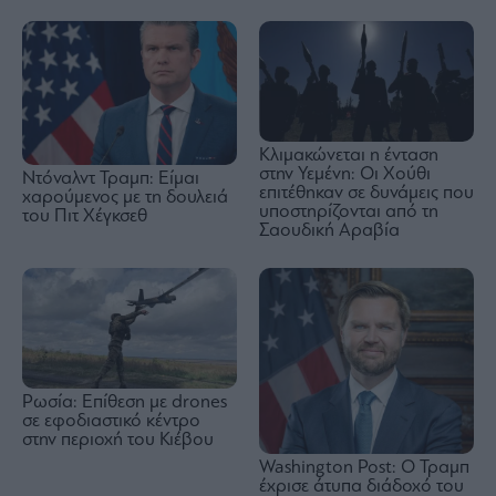
Κλιμακώνεται η ένταση
στην Υεμένη: Οι Χούθι
Ντόναλντ Τραμπ: Είμαι
επιτέθηκαν σε δυνάμεις που
χαρούμενος με τη δουλειά
υποστηρίζονται από τη
του Πιτ Χέγκσεθ
Σαουδική Αραβία
Ρωσία: Επίθεση με drones
σε εφοδιαστικό κέντρο
στην περιοχή του Κιέβου
Washington Post: Ο Τραμπ
έχρισε άτυπα διάδοχό του