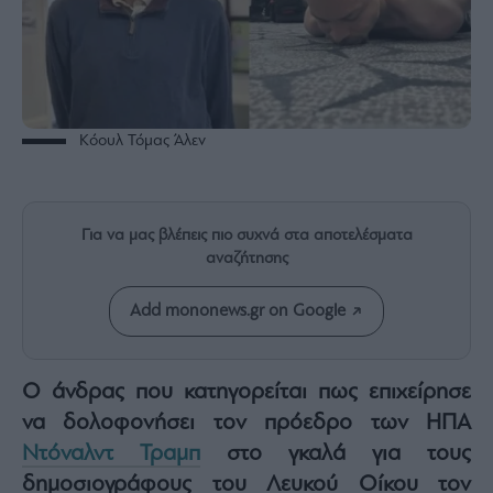
Rumors
ESG
Today
Mononews2030
Άρθρα
Κόουλ Τόμας Άλεν
Συνεντεύξεις
Για να μας βλέπεις πιο συχνά στα αποτελέσματα
αναζήτησης
Les
Add mononews.gr on Google
Bons
Vivants
Auto
Ο άνδρας που κατηγορείται πως επιχείρησε
Life
να δολοφονήσει τον πρόεδρο των ΗΠΑ
&
Ντόναλντ Τραμπ
στο γκαλά για τους
Style
δημοσιογράφους του Λευκού Οίκου τον
Υγεία