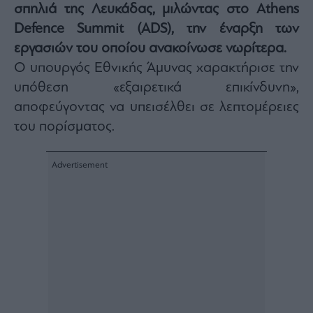
σπηλιά της Λευκάδας, μιλώντας στο Athens
Architecture
Defence Summit (ADS), την έναρξη των
&
Design
εργασιών του οποίου ανακοίνωσε νωρίτερα.
Fashion
Ο υπουργός Εθνικής Άμυνας χαρακτήρισε την
&
υπόθεση «εξαιρετικά επικίνδυνη»,
Art
αποφεύγοντας να υπεισέλθει σε λεπτομέρειες
Watches
του πορίσματος.
Yachts
Table
For
Two
Μετοχές
Αγορές
Trader's
book