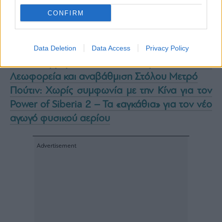
Τραμπ: Είμαστε στο τελικό στάδιο των
CONFIRM
συνομιλιών με Ιράν – Βουτιά άνω του 5% για
το Brent
Data Deletion
Data Access
Privacy Policy
Συγκοινωνιακός χάρτης 2026: Επενδυτικό
δισεκατομμυρίων στην Αθήνα με 1.700 Νέα
Λεωφορεία και αναβάθμιση Στόλου Μετρό
Πούτιν: Χωρίς συμφωνία με την Κίνα για τον
Power of Siberia 2 – Τα «αγκάθια» για τον νέο
αγωγό φυσικού αερίου