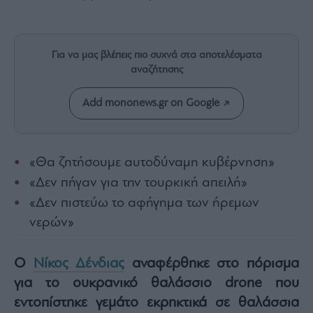
Rumors
ESG
Today
Για να μας βλέπεις πιο συχνά στα αποτελέσματα
Mononews2030
αναζήτησης
Άρθρα
Συνεντεύξεις
Add mononews.gr on Google
«Θα ζητήσουμε αυτοδύναμη κυβέρνηση»
«Δεν πήγαν για την τουρκική απειλή»
Les
«Δεν πιστεύω το αφήγημα των ήρεμων
Bons
Vivants
νερών»
Auto
Life
Ο
Νίκος Δένδιας
αναφέρθηκε στο πόρισμα
&
για το ουκρανικό θαλάσσιο drone που
Style
εντοπίστηκε γεμάτο εκρηκτικά σε θαλάσσια
Υγεία