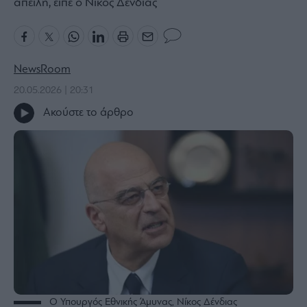
απειλή, είπε ο Νίκος Δένδιας
Bloomberg
Financial
Times
NewsRoom
20.05.2026 | 20:31
Ακούστε το άρθρο
The
Wiseman
Room
301
My
Story
Media
Winners
&
Losers
Επι-
θετικά
O Υπουργός Εθνικής Άμυνας, Νίκος Δένδιας