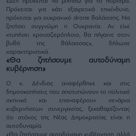
«Δεν πρόκειται να μιλήσω για το πόρισμα.
Monocle
Media
Πρόκειται για κάτι εξαιρετικά επικίνδυνο,
Lab
πρόκειται για ουκρανικό drone θαλάσσης. Να
ζητήσει συγγνώμη η Ουκρανία. Αν είχε
χτυπήσει κρουαζιερόπλοιο, θα πήγαινε στον
Mononews100
βυθό της θάλασσας», δήλωσε
χαρακτηριστικά.
«Θα ζητήσουμε αυτοδύναμη
Εγγραφείτε
κυβέρνηση»
στο
Newsletter
του
Ο κ. Δένδιας αναφέρθηκε και στις
mononews.gr
δημοσκοπήσεις που αποτυπώνουν το πολιτικό
σκηνικό και επαναφέρουν σενάρια
κυβερνήσεων συνεργασίας, ξεκαθαρίζοντας
ότι στόχος της Νέας Δημοκρατίας είναι η
By
submitting
αυτοδυναμία.
your
email,
«Θα ζητήσουμε αυτοδύναμη κυβέρνηση, αλλά
you