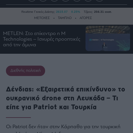
Realtime Γενικός Δείκτης:
2615.07
0.25%
Τζίρος:
204.31 εκατ.
ΜΕΤΟΧΕΣ
ΤΑΜΠΛΟ
ΑΓΟΡΕΣ
METLEN: Στο επίκεντρο η M
Technologies – Ισχυρές προοπτικές
Ειδήσεις
από την άμυνα
Οικονομία
Business
Τράπεζες
Διεθνής πολιτική
Ναυτιλία
Real
Δένδιας: «Εξαιρετικά επικίνδυνο» το
Estate
ουκρανικό drone στη Λευκάδα – Τι
Ενέργεια
είπε για Patriot και Τουρκία
Πολιτική
Πολιτισμός
Κοινωνία
Οι Patriot δεν ήταν στην Κάρπαθο για την τουρκική
Law