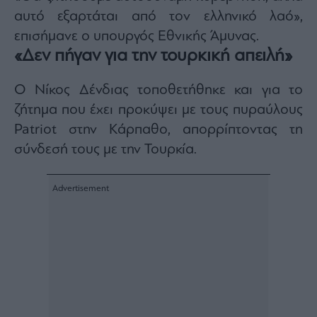
agree
αυτό εξαρτάται από τον ελληνικό λαό»,
to
our
Terms
επισήμανε ο υπουργός Εθνικής Άμυνας.
and
Privacy
«Δεν πήγαν για την τουρκική απειλή»
Notice.
You
can
opt
Ο Νίκος Δένδιας τοποθετήθηκε και για το
out
at
ζήτημα που έχει προκύψει με τους πυραύλους
any
time.
This
Patriot στην Κάρπαθο, απορρίπτοντας τη
site
is
σύνδεσή τους με την Τουρκία.
protected
by
reCAPTCHA
and
the
Google
Privacy
Policy
and
Terms
of
Service
apply.
ότητα
ι
ίες