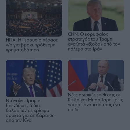
CNN: Ο κορυφαίος
στρατηγός του Τραμπ
ΗΠΑ: Η Γερουσία πέρασε
αναζητά «έξοδο» από τον
ν/σ για βραχυπρόθεσμη
πόλεμο στο Ιράν
χρηματοδότηση
Νέες ρωσικές επιθέσεις σε
Κίεβο και Μπροβαρί: Τρεις
Ντόναλντ Τραμπ:
νεκροί, ανάμεσά τους ένα
Επενδύσεις 3 δισ.
παιδί
δολαρίων σε κρίσιμα
ορυκτά για απεξάρτηση
από την Κίνα