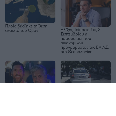
Πλοίο δέχθηκε επίθεση
Αλέξης Τσίπρας: Στις 2
ανοιχτά του Ομάν
Σεπτεμβρίου η
παρουσίαση του
οικονομικού
προγράμματος της ΕΛ.Α.Σ.
στη Θεσσαλονίκη
1x
Παλαιό Φάληρο:
Συνελήφθη 49χρονος για
Βαρύ πένθος για τον
την εγκληματική οργάνωση
Λιονέλ Μέσι: Πέθανε ο
του Έντικ
πατέρας του, Χόρχε