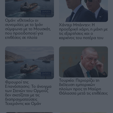
Ομάν: «Θετικές» οι
συνομιλίες με το Ιράν
Χάντερ Μπάιντεν: Η
σύμφωνα με το Μουσκάτ,
προεδρική χάρη, η μάχη με
που προειδοποιεί για
τις εξαρτήσεις και ο
επιθέσεις σε πλοία
καρκίνος του πατέρα του
Τουρκία: Περιορίζει τη
Φρουροί της
διέλευση εμπορικών
Επανάστασης: Το άνοιγμα
πλοίων προς τη Μαύρη
των Στενών του Ορμούζ
Θάλασσα μετά τις επιθέσεις
δεν σχετίζεται με τις
διαπραγματεύσεις
Τεχεράνης και Ομάν