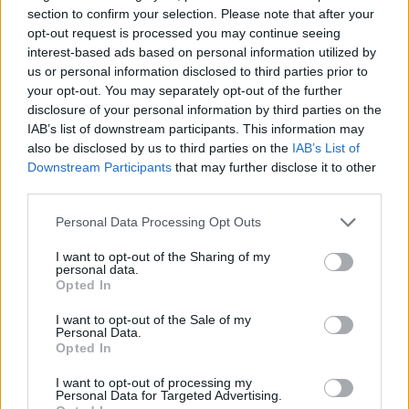
χορωδία του δήμου Αθηναίων έψαλλε το
section to confirm your selection. Please note that after your
opt-out request is processed you may continue seeing
«Χριστός Ανέστη».
interest-based ads based on personal information utilized by
Η συγκεκριμένη τιμητική διάκριση απονέμεται
us or personal information disclosed to third parties prior to
σε εξέχουσες προσωπικότητες, θεσμούς ή
your opt-out. You may separately opt-out of the further
disclosure of your personal information by third parties on the
οργανισμούς, που έχουν επιδείξει καινοτόμο
IAB’s list of downstream participants. This information may
έργο και πλούσια δράση στους τομείς της
also be disclosed by us to third parties on the
IAB’s List of
περιβαλλοντικής προστασίας, της βιώσιμης
Downstream Participants
that may further disclose it to other
third parties.
ανάπτυξης, της αντιμετώπισης της κλιματικής
αλλαγής και γενικότερα της προώθησης
Personal Data Processing Opt Outs
πράσινων πρωτοβουλιών.
I want to opt-out of the Sharing of my
Το μετάλλιο για την Προστασία της
personal data.
Opted In
Περιβαλλοντικής Κληρονομιάς του δήμου
Αθηναίων, έχει φιλοτεχνηθεί από την
I want to opt-out of the Sale of my
Personal Data.
Ελευθερία Παπαδουράκη, τελειόφοιτη της
Opted In
Ανωτάτης Σχολής Καλών Τεχνών της Αθήνας.
I want to opt-out of processing my
Αποτυπώνει με σύγχρονη, λιτή, εικαστική
Personal Data for Targeted Advertising.