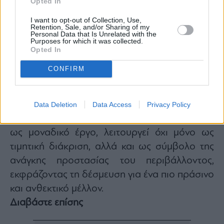
Opted In
γλώσσα, τη συνύπαρξη του αστικού και του
φυσικού τοπίου, μέσα από γεωμετρικές
I want to opt-out of Collection, Use,
Retention, Sale, and/or Sharing of my
φόρμες που συνθέτουν μια αρμονική εικόνα
Personal Data that Is Unrelated with the
Purposes for which it was collected.
πόλης και φύσης. Το κυκλικό του σχήμα
Opted In
παραπέμπει στην έννοια της συνέχειας και της
CONFIRM
ισορροπίας, ενώ τα ανάγλυφα στοιχεία του,
φυτικά μοτίβα, αρχιτεκτονικές γραμμές και
κυματισμοί, συμβολίζουν τη βιώσιμη ανάπτυξη
Data Deletion
Data Access
Privacy Policy
και τη διαρκή ροή της ζωής. Κατασκευασμένο
ως μοναδικό έργο, λειτουργεί όχι μόνο ως
τιμητική διάκριση, αλλά και ως σύμβολο της
ανάγκης προστασίας του περιβάλλοντος,
εκφράζοντας τη δέσμευση για ένα πιο πράσινο
και ανθεκτικό μέλλον.
Διαβάστε επίσης