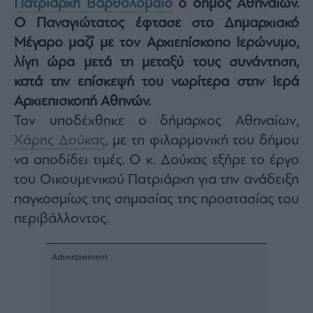
Πατριάρχη Βαρθολομαίο
ο δήμος Αθηναίων.
Architecture
Ο Παναγιώτατος έφτασε στο Δημαρχιακό
&
Design
Μέγαρο μαζί με τον Αρχιεπίσκοπο Ιερώνυμο,
λίγη ώρα μετά τη μεταξύ τους συνάντηση,
Fashion
&
κατά την επίσκεψή του νωρίτερα στην Ιερά
Art
Αρχιεπισκοπή Αθηνών.
Watches
Τον υποδέχθηκε ο δήμαρχος Αθηναίων,
Yachts
Χάρης Δούκας
, με τη φιλαρμονική του δήμου
Table
να αποδίδει τιμές. Ο κ. Δούκας εξήρε το έργο
For
Two
του Οικουμενικού Πατριάρχη για την ανάδειξη
παγκοσμίως της σημασίας της προστασίας του
περιβάλλοντος.
Μετοχές
Αγορές
Trader's
book