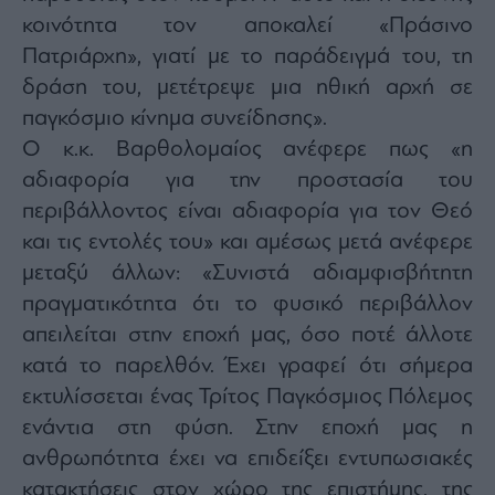
ας
κοινότητα τον αποκαλεί «Πράσινο
οι
ήσης
Πατριάρχη», γιατί με το παράδειγμά του, τη
δράση του, μετέτρεψε μια ηθική αρχή σε
4
παγκόσμιο κίνημα συνείδησης».
news.gr
Ο κ.κ. Βαρθολομαίος ανέφερε πως «η
ghts
rved
αδιαφορία για την προστασία του
περιβάλλοντος είναι αδιαφορία για τον Θεό
και τις εντολές του» και αμέσως μετά ανέφερε
μεταξύ άλλων: «Συνιστά αδιαμφισβήτητη
πραγματικότητα ότι το φυσικό περιβάλλον
απειλείται στην εποχή μας, όσο ποτέ άλλοτε
κατά το παρελθόν. Έχει γραφεί ότι σήμερα
εκτυλίσσεται ένας Τρίτος Παγκόσμιος Πόλεμος
ενάντια στη φύση. Στην εποχή μας η
ανθρωπότητα έχει να επιδείξει εντυπωσιακές
κατακτήσεις στον χώρο της επιστήμης, της