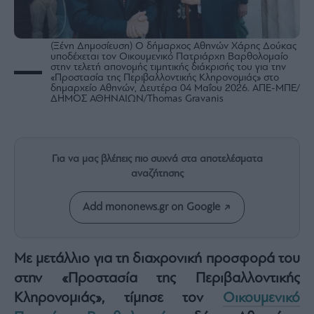
Rumors
ESG
Today
(Ξένη Δημοσίευση) Ο δήμαρχος Αθηνών Χάρης Δούκας
υποδέχεται τον Οικουμενικό Πατριάρχη Βαρθολομαίο
Mononews2030
στην τελετή απονομής τιμητικής διάκρισής του για την
«Προστασία της Περιβαλλοντικής Κληρονομιάς» στο
Άρθρα
δημαρχείο Αθηνών, Δευτέρα 04 Μαΐου 2026. ΑΠΕ-ΜΠΕ/
ΔΗΜΟΣ ΑΘΗΝΑΙΩΝ/Thomas Gravanis
Συνεντεύξεις
Για να μας βλέπεις πιο συχνά στα αποτελέσματα
αναζήτησης
Les
Bons
Add mononews.gr on Google
Vivants
Auto
Με μετάλλιο για τη διαχρονική προσφορά του
Life
&
στην «Προστασία της Περιβαλλοντικής
Style
Κληρονομιάς», τίμησε τον
Οικουμενικό
Υγεία