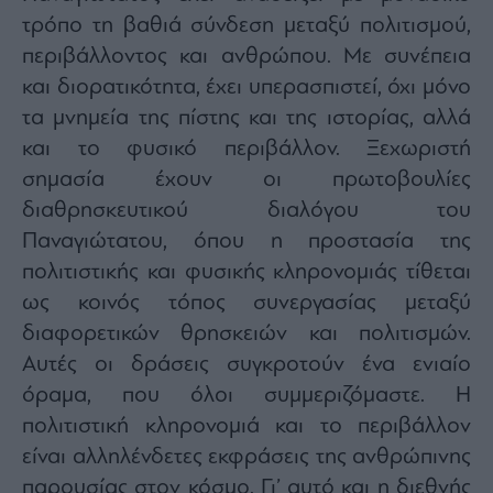
agree
τρόπο τη βαθιά σύνδεση μεταξύ πολιτισμού,
to
our
Terms
περιβάλλοντος και ανθρώπου. Με συνέπεια
and
Privacy
και διορατικότητα, έχει υπερασπιστεί, όχι μόνο
Notice.
You
τα μνημεία της πίστης και της ιστορίας, αλλά
can
opt
out
και το φυσικό περιβάλλον. Ξεχωριστή
at
any
σημασία έχουν οι πρωτοβουλίες
time.
This
διαθρησκευτικού διαλόγου του
site
is
protected
Παναγιώτατου, όπου η προστασία της
by
reCAPTCHA
πολιτιστικής και φυσικής κληρονομιάς τίθεται
and
the
ως κοινός τόπος συνεργασίας μεταξύ
Google
Privacy
Policy
διαφορετικών θρησκειών και πολιτισμών.
and
Terms
Αυτές οι δράσεις συγκροτούν ένα ενιαίο
of
Service
όραμα, που όλοι συμμεριζόμαστε. Η
apply.
πολιτιστική κληρονομιά και το περιβάλλον
είναι αλληλένδετες εκφράσεις της ανθρώπινης
ότητα
ι
παρουσίας στον κόσμο. Γι’ αυτό και η διεθνής
ίες