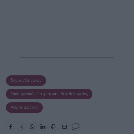
δήμος Αθηναίων
Οικουμενικός Πατριάρχης Βαρθολομαίος
Χάρης Δούκας