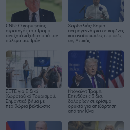
CNN: Ο κορυφαίος
Χαρδαλιάς: Καμία
στρατηγός του Τραμπ
ανεμογεννήτρια σε καμένες
αναζητά «έξοδο» από τον
και αναδασωτέες περιοχές
πόλεμο στο Ιράν
της Αττικής
ΣΕΤΕ για Ειδικό
Ντόναλντ Τραμπ:
Χωροταξικό Τουρισμού:
Επενδύσεις 3 δισ.
Σημαντικό βήμα με
δολαρίων σε κρίσιμα
περιθώρια βελτίωσης
ορυκτά για απεξάρτηση
από την Κίνα