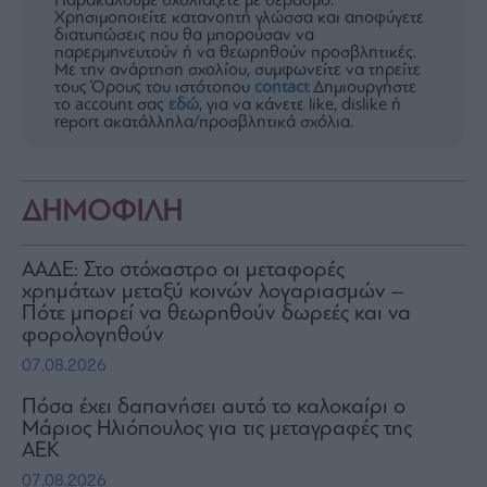
Παρακαλούμε σχολιάζετε με σεβασμό.
Χρησιμοποιείτε κατανοητή γλώσσα και αποφύγετε
διατυπώσεις που θα μπορούσαν να
παρερμηνευτούν ή να θεωρηθούν προσβλητικές.
Με την ανάρτηση σχολίου, συμφωνείτε να τηρείτε
τους Όρους του ιστότοπου
contact
Δημιουργήστε
το account σας
εδώ
, για να κάνετε like, dislike ή
report ακατάλληλα/προσβλητικά σχόλια.
ΔΗΜΟΦΙΛΗ
ΑΑΔΕ: Στο στόχαστρο οι μεταφορές
χρημάτων μεταξύ κοινών λογαριασμών –
Πότε μπορεί να θεωρηθούν δωρεές και να
φορολογηθούν
07.08.2026
Πόσα έχει δαπανήσει αυτό το καλοκαίρι ο
Μάριος Ηλιόπουλος για τις μεταγραφές της
ΑΕΚ
07.08.2026