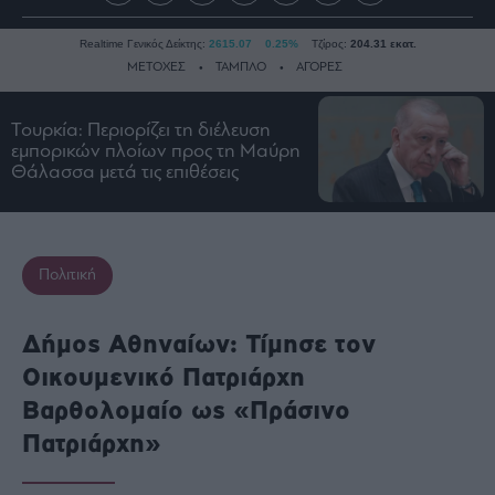
Realtime Γενικός Δείκτης:
2615.07
0.25%
Τζίρος:
204.31 εκατ.
ΜΕΤΟΧΕΣ
ΤΑΜΠΛΟ
ΑΓΟΡΕΣ
Τουρκία: Περιορίζει τη διέλευση
Ειδήσεις
εμπορικών πλοίων προς τη Μαύρη
Θάλασσα μετά τις επιθέσεις
Οικονομία
Business
Τράπεζες
Πολιτική
Ναυτιλία
Real
Estate
Δήμος Αθηναίων: Τίμησε τον
Ενέργεια
Οικουμενικό Πατριάρχη
Πολιτική
Βαρθολομαίο ως «Πράσινο
Πολιτισμός
Πατριάρχη»
Κοινωνία
Law