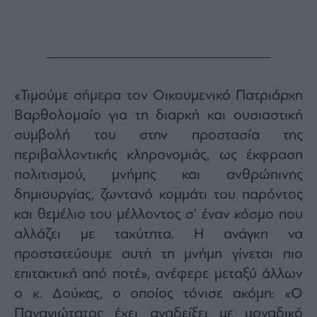
Monocle
Media
Lab
Mononews100
«Τιμούμε σήμερα τον Οικουμενικό Πατριάρχη
Βαρθολομαίο για τη διαρκή και ουσιαστική
συμβολή του στην προστασία της
Εγγραφείτε
περιβαλλοντικής κληρονομιάς, ως έκφραση
στο
πολιτισμού, μνήμης και ανθρώπινης
Newsletter
του
δημιουργίας, ζωντανό κομμάτι του παρόντος
mononews.gr
και θεμέλιο του μέλλοντος σ’ έναν κόσμο που
αλλάζει με ταχύτητα. Η ανάγκη να
προστατεύουμε αυτή τη μνήμη γίνεται πιο
επιτακτική από ποτέ», ανέφερε μεταξύ άλλων
By
submitting
ο κ. Δούκας, ο οποίος τόνισε ακόμη: «Ο
your
email,
Παναγιώτατος έχει αναδείξει με μοναδικό
you