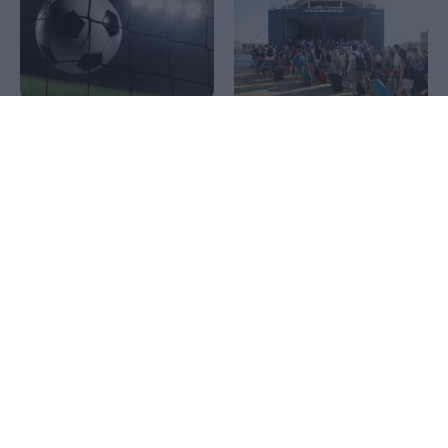
Προτάσεις με Goal και
1x
Κορυφώνεται η έξοδος του
Over για το
Αυγούστου: Πάνω από
Σαββατοκύριακο
56.000 επιβάτες
αναχωρούν από τα
λιμάνια της Αττικής
Σούπερ μάρκετ: Μειώσεις
Καιρός: Στους 39 βαθμούς
τιμών σε περισσότερα από
η θερμοκρασία το
1.000 προϊόντα – Πότε
Σαββατοκύριακο –
ξεκινά η πρωτοβουλία
Μελτέμια έως 8 μποφόρ
στο Αιγαίο