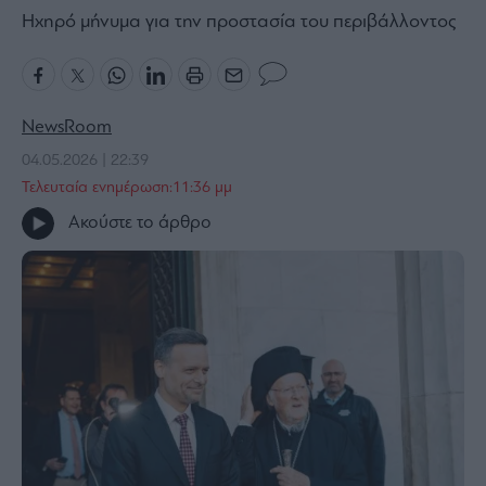
Ηχηρό μήνυμα για την προστασία του περιβάλλοντος
Bloomberg
Financial
Times
NewsRoom
04.05.2026 | 22:39
The
Τελευταία ενημέρωση:11:36 μμ
Wiseman
Ακούστε το άρθρο
Room
301
My
Story
Media
Winners
&
Losers
Επι-
θετικά