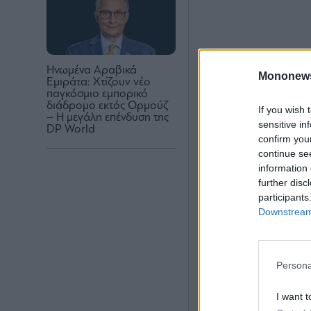
Ηνωμένα Αραβικά
Mononew
Εμιράτα: Χτίζουν νέο
παγκόσμιο εμπορικό
διάδρομο εκτός Ορμούζ
If you wish 
– Η μεγάλη επένδυση της
sensitive in
DP World
confirm you
continue se
information 
further disc
participants
Downstream 
Persona
I want t