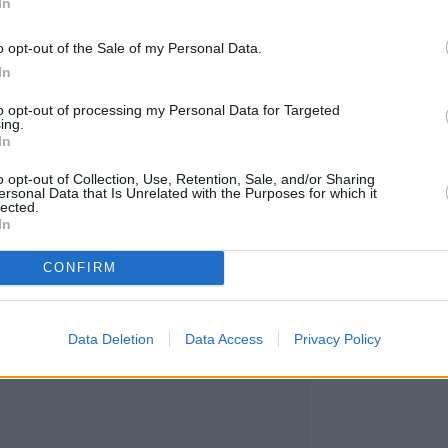
In
o opt-out of the Sale of my Personal Data.
ρομηθεύτηκε 300 στρατιωτικά drones και σχεδιάζε
In
ρικανικούς στόχους
to opt-out of processing my Personal Data for Targeted
um: Ομιλία Πρωθυπουργού Κυριάκου Μητσοτάκη κα
ing.
In
, Προέδρου του Ομίλου Antenna & του Europe
o opt-out of Collection, Use, Retention, Sale, and/or Sharing
ersonal Data that Is Unrelated with the Purposes for which it
 Συμμετέχω κανονικά στα Όργανα του ΣΥΡΙΖΑ – Υπ
lected.
In
ς
CONFIRM
Data Deletion
Data Access
Privacy Policy