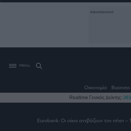
Ειδήσεις
Creative Conte
Οικονομία
The
Μετοχές
Branded Conten
Wiseman
Les
Business
Αγορές
Reports &
Bons
Room
Branded Conten
Vivants
301
Calendar
Τράπεζες
Trader's
book
Auto
My
Monocle Media
Menu
Ναυτιλία
Story
Lab
Buy-
Life
Hold-
Real
&
Media
Sell
Estate
Style
Οικονομία
Business
Winners
The
Ενέργεια
Realtime Γενικός Δείκτης:
261
Υγεία
Mononews100
&
Value
Losers
Investor
Πολιτική
Architecture
&
Επι-
Crypto
Design
Eurobank: Οι οίκοι ανεβάζουν τον πήχη – 
Πολιτισμός
θετικά
Χρηματιστηριακές
Εγγραφείτε σ