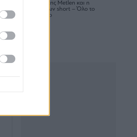
comeback της Μetlen και η
συντριβή των short – Όλο το
παρασκήνιο
ι
07.08.2026
ι
ερ