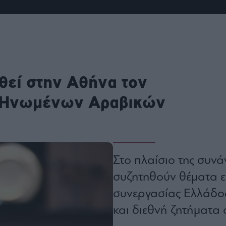
ου
r
ail,
s and
θεί στην Αθήνα τον
n opt
te is
CHA
ν Ηνωμένων Αραβικών
acy
rvice
Στο πλαίσιο της συν
συζητηθούν θέματα ε
συνεργασίας Ελλάδος
και διεθνή ζητήματα 