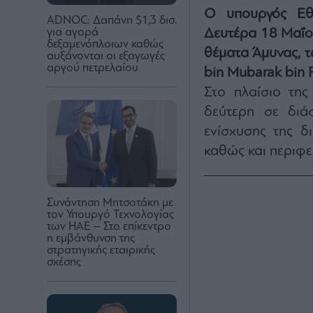
Ο υπουργός Εθ
ADNOC: Δαπάνη $1,3 δισ.
Δευτέρα 18 Μαΐου
για αγορά
δεξαμενόπλοιων καθώς
θέματα Άμυνας, 
αυξάνονται οι εξαγωγές
αργού πετρελαίου
bin Mubarak bin 
Στο πλαίσιο της
δεύτερη σε διά
ενίσχυσης της δ
καθώς και περιφε
Συνάντηση Μητσοτάκη με
τον Υπουργό Τεχνολογίας
των ΗΑΕ – Στο επίκεντρο
η εμβάνθυνση της
στρατηγικής εταιρικής
σχέσης