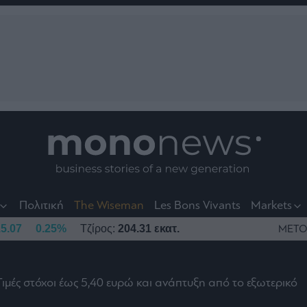
nt
t
t
Πολιτική
The Wiseman
Les Bons Vivants
Markets
5.07
0.25%
Τζίρος:
204.31 εκατ.
ΜΕΤΟ
Τιμές στόχοι έως 5,40 ευρώ και ανάπτυξη από το εξωτερικό
το