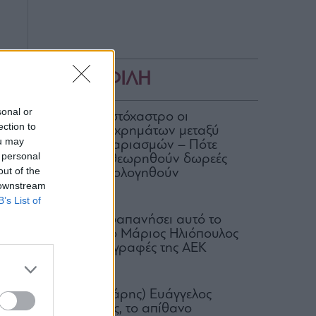
ΔΗΜΟΦΙΛΗ
sonal or
ΑΑΔΕ: Στο στόχαστρο οι
ection to
μεταφορές χρημάτων μεταξύ
ou may
κοινών λογαριασμών – Πότε
 personal
μπορεί να θεωρηθούν δωρεές
out of the
και να φορολογηθούν
 downstream
07.08.2026
B’s List of
Πόσα έχει δαπανήσει αυτό το
καλοκαίρι ο Μάριος Ηλιόπουλος
για τις μεταγραφές της ΑΕΚ
07.08.2026
Ο (πεισματάρης) Ευάγγελος
Μυτιληναίος, το απίθανο