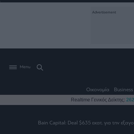
Ειδήσεις
Creative Conte
Οικονομία
The
Μετοχές
Branded Conten
Wiseman
Les
Business
Αγορές
Reports &
Bons
Room
Branded Conten
Vivants
301
Calendar
Τράπεζες
Trader's
book
Auto
My
Monocle Media
Menu
Ναυτιλία
Story
Lab
Buy-
Life
Hold-
Real
&
Media
Sell
Estate
Style
Οικονομία
Business
Winners
The
Ενέργεια
Realtime Γενικός Δείκτης:
262
Υγεία
Mononews100
&
Value
Losers
Investor
Πολιτική
Architecture
&
Επι-
Crypto
Bain Capital: Deal $635 εκατ. για την εξ
Design
Πολιτισμός
θετικά
Χρηματιστηριακές
Εγγραφείτε σ