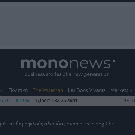
nt
t
t
Πολιτική
The Wiseman
Les Bons Vivants
Markets
6.76
0.11%
Τζίρος:
133.35 εκατ.
ΜΕΤΟ
αγορά της δημοφιλούς αλυσίδας bubble tea Gong Cha
το