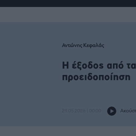
Fashion
Κοινωνία
Rumors
Ανακοινώσεις
Newsletter τ
&
mononews.g
Art
Law
ESG
Today
Watches
ΕΓΓΡΑΦΗ
Bloomberg
Mononews2030
Yachts
By submitting your em
Financial
you agree to our Term
Αντώνης Κεφαλάς
Times
Άρθρα
Privacy Notice. You ca
Table
out at any time. This si
For
protected by reCAPT
and the Google Priv
Συνεντεύξεις
Two
Η έξοδος από τ
Policy and Terms of Se
apply.
προειδοποίηση
Ταυτότητα
Οι
2024
Αξίες
mononews.gr
μας
All rights
Όροι
reserved
Χρήσης
Ακούστ
29.05.2026 | 00:00