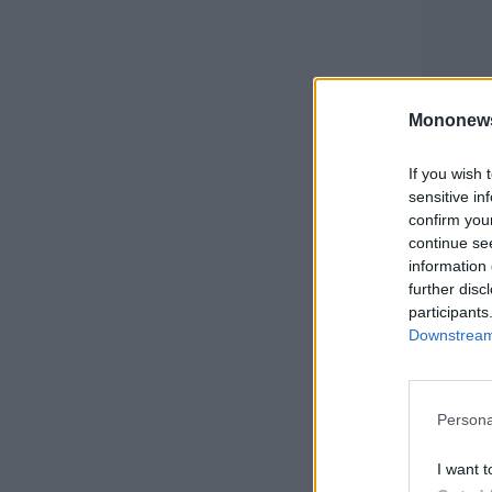
Mononew
If you wish 
sensitive in
confirm you
continue se
information 
further disc
participants
Downstream 
Persona
I want t