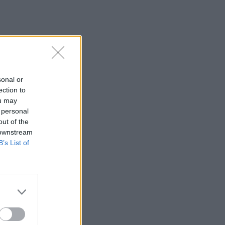
sonal or
ection to
ou may
 personal
out of the
 downstream
B’s List of