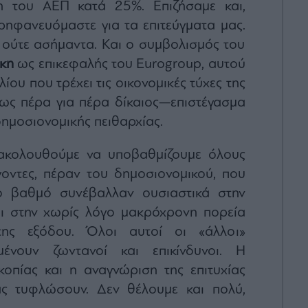
η του ΑΕΠ κατά 25%. Επιζήσαμε και,
ρηφανευόμαστε για τα επιτεύγματα μας.
α, ούτε ασήμαντα. Και ο συμβολισμός του
κη
ως επικεφαλής του Eurogroup, αυτού
ου που τρέχει τις οικονομικές τύχες της
σως πέρα για πέρα δίκαιος—επιστέγασμα
ημοσιονομικής πειθαρχίας.
ξακολουθούμε να υποβαθμίζουμε όλους
οντες, πέραν του δημοσιονομικού, που
ο βαθμό συνέβαλλαν ουσιαστικά στην
ι στην χωρίς λόγο μακρόχρονη πορεία
της εξόδου. Όλοι αυτοί οι «άλλοι»
ένουν ζωντανοί και επικίνδυνοι. Η
οπίας και η αναγνώριση της επιτυχίας
ας τυφλώσουν. Δεν θέλουμε και πολύ,