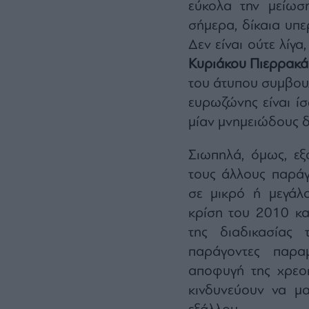
εύκολα την μείωσ
σήμερα, δίκαια υπε
Δεν είναι ούτε λίγ
Κυριάκου Πιερρακά
του άτυπου συμβουλί
ευρωζώνης είναι ί
μίαν μνημειώδους δ
Σιωπηλά, όμως, ε
τους άλλους παράγ
σε μικρό ή μεγάλ
κρίση του 2010 κα
της διαδικασίας 
παράγοντες παραμ
αποφυγή της χρεοκ
κινδυνεύουν να μ