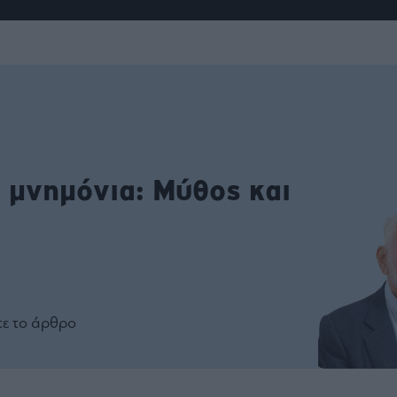
ου
r
ail,
s and
n opt
te is
CHA
acy
α μνημόνια: Μύθος και
rvice
ε το άρθρο