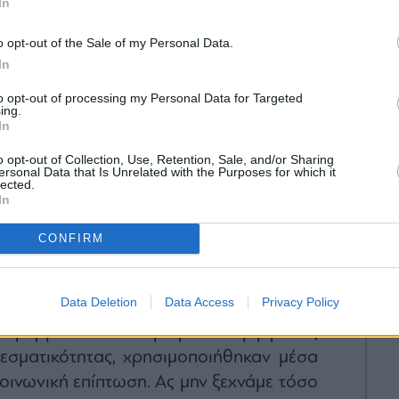
In
o opt-out of the Sale of my Personal Data.
In
to opt-out of processing my Personal Data for Targeted
ing.
ναγνώστης. Τυπικά έχουμε βγει από τα
In
 από το εξωθεσμικό για την Ελλάδα
o opt-out of Collection, Use, Retention, Sale, and/or Sharing
λιζε πως η χρεοκοπία ήταν υπό έλεγχο,
ersonal Data that Is Unrelated with the Purposes for which it
lected.
 επιμόλυνσης και με την δημιουργία των
In
 η παράσταση δεν θα ανέβαινε ξανά.
τε επιρρεπείς στην επανάληψη.
CONFIRM
ς χρεοκοπίας ήταν δημοσιονομικός. Για
Data Deletion
Data Access
Privacy Policy
ση της υιοθετήθηκαν λαθεμένες
, εφαρμόστηκαν μέτρα αμφίβολης
λεσματικότητας, χρησιμοποιήθηκαν μέσα
οινωνική επίπτωση. Ας μην ξεχνάμε τόσο