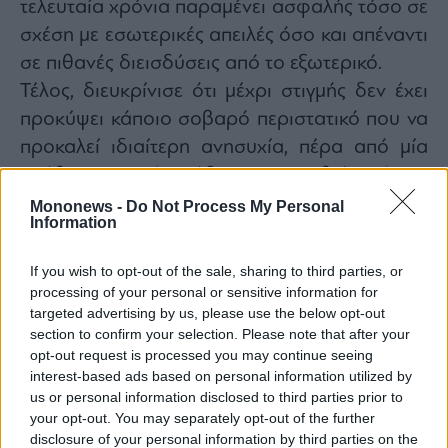
τελευταία χρόνια παραμένει ασφαλής τόσο σε
σχέση με εσωτερικές απειλές όσο και απέναντι
σε πιθανές διεισδύσεις από το εξωτερικό.
Τέλος, διευκρίνισε ότι μέχρι στιγμής δεν έχει
προκύψει κάποιο σοβαρό περιστατικό που να
προκαλεί ιδιαίτερη ανησυχία, πέρα από μία
υπόθεση που έχει ήδη ανακοινωθεί από την
αστυνομία, καλώντας παράλληλα να μην
Mononews -
Do Not Process My Personal
Information
δημιουργείται κλίμα πανικού στους πολίτες.
If you wish to opt-out of the sale, sharing to third parties, or
processing of your personal or sensitive information for
targeted advertising by us, please use the below opt-out
section to confirm your selection. Please note that after your
opt-out request is processed you may continue seeing
interest-based ads based on personal information utilized by
us or personal information disclosed to third parties prior to
your opt-out. You may separately opt-out of the further
disclosure of your personal information by third parties on the