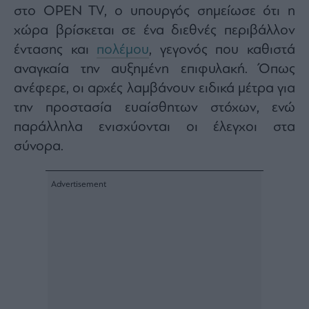
στο OPEN TV, ο υπουργός σημείωσε ότι η
Architecture
&
χώρα βρίσκεται σε ένα διεθνές περιβάλλον
Design
έντασης και
πολέμου
, γεγονός που καθιστά
Fashion
αναγκαία την αυξημένη επιφυλακή. Όπως
&
Art
ανέφερε, οι αρχές λαμβάνουν ειδικά μέτρα για
την προστασία ευαίσθητων στόχων, ενώ
Watches
παράλληλα ενισχύονται οι έλεγχοι στα
Yachts
σύνορα.
Table
For
Two
Μετοχές
Αγορές
Trader's
book