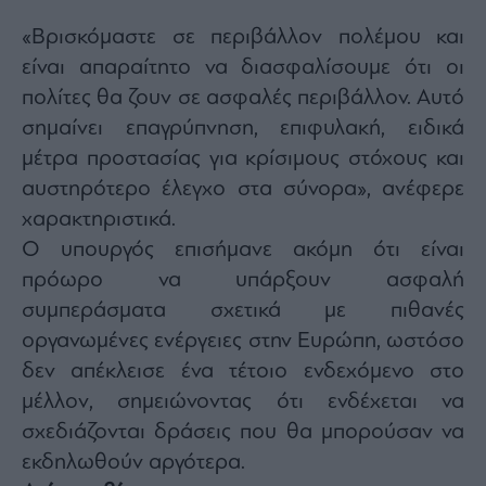
Monocle
Media
«Βρισκόμαστε σε περιβάλλον πολέμου και
Lab
είναι απαραίτητο να διασφαλίσουμε ότι οι
πολίτες θα ζουν σε ασφαλές περιβάλλον. Αυτό
σημαίνει επαγρύπνηση, επιφυλακή, ειδικά
Mononews100
μέτρα προστασίας για κρίσιμους στόχους και
αυστηρότερο έλεγχο στα σύνορα», ανέφερε
χαρακτηριστικά.
Εγγραφείτε
Ο υπουργός επισήμανε ακόμη ότι είναι
στο
Newsletter
πρόωρο να υπάρξουν ασφαλή
του
συμπεράσματα σχετικά με πιθανές
mononews.gr
οργανωμένες ενέργειες στην Ευρώπη, ωστόσο
δεν απέκλεισε ένα τέτοιο ενδεχόμενο στο
μέλλον, σημειώνοντας ότι ενδέχεται να
σχεδιάζονται δράσεις που θα μπορούσαν να
By
submitting
εκδηλωθούν αργότερα.
your
email,
you