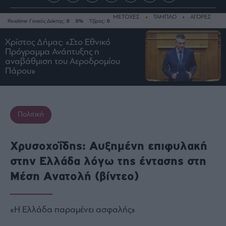
ΜΕΤΟΧΕΣ
ΤΑΜΠΛΟ
ΑΓΟΡΕΣ
Realtime Γενικός Δείκτης:
0
0%
Τζίρος:
0
Χρίστος Δήμας: «Στο Εθνικό
Πρόγραμμα Ανάπτυξης η
αναβάθμιση του Αεροδρομίου
Ειδήσεις
Πάρου»
Οικονομία
Business
Τράπεζες
Πολιτική
Ναυτιλία
Real
Χρυσοχοΐδης: Αυξημένη επιφυλακή
Estate
στην Ελλάδα λόγω της έντασης στη
Ενέργεια
Μέση Ανατολή (βίντεο)
Πολιτική
Πολιτισμός
«Η Ελλάδα παραμένει ασφαλής»
Κοινωνία
Law