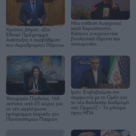
Νέα επίθεση Αυγερινού
κατά Καρυστιανού:
Χρίστος Δήμας: «Στο
Kάποιοι ονειρεύονται
Εθνικό Πρόγραμμα
βουλευτικά έδρανα και
Ανάπτυξης η αναβάθμιση
συνωμοσίες
του Αεροδρομίου Πάρου»
Ιράν: Επιβεβαίωσε την
συμφωνία με το Ομάν για
Υπουργείο Παιδείας: 168
τη νέα θαλάσσια διαδρομή
αιτήσεις από 23 χώρες για
στο Ορμούζ – Το μήνυμα
το νέο αγγλόφωνο
προς ΗΠΑ
πρόγραμμα Ιατρικής του
Πανεπιστημίου Πατρών