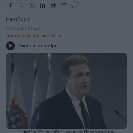
Bloomberg
Financial
NewsRoom
Times
10.03.2026 | 14:33
Τελευταία ενημέρωση:2:34 μμ
Ακούστε το άρθρο
The
Wiseman
Room
301
My
Story
Media
Winners
&
Losers
Επι-
θετικά
Μιχάλης Χρυσοχοΐδης, υπουργός Προστασίας του