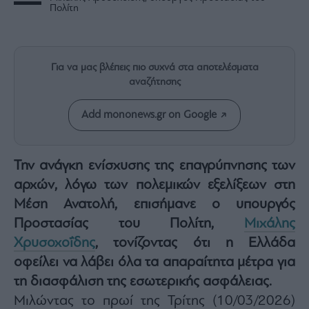
Rumors
Πολίτη
ESG
Today
Mononews2030
Για να μας βλέπεις πιο συχνά στα αποτελέσματα
Άρθρα
αναζήτησης
Συνεντεύξεις
Add mononews.gr on Google
Την ανάγκη ενίσχυσης της επαγρύπνησης των
αρχών, λόγω των πολεμικών εξελίξεων στη
Les
Μέση Ανατολή, επισήμανε ο υπουργός
Bons
Vivants
Προστασίας του Πολίτη,
Μιχάλης
Auto
Χρυσοχοΐδης
, τονίζοντας ότι η Ελλάδα
Life
οφείλει να λάβει όλα τα απαραίτητα μέτρα για
&
τη διασφάλιση της εσωτερικής ασφάλειας.
Style
Μιλώντας το πρωί της Τρίτης (10/03/2026)
Υγεία