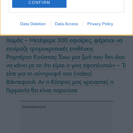
CONFIRM
Διαβάστε επίσης
Data Deletion
Data Access
Privacy Policy
Κύπρος: Συνελήφθη Λιβανέζος ως μέλος της
Χαμάς – Μετέφερε 300 σφαίρες, φέρεται να
ετοίμαζε τρομοκρατικές επιθέσεις
Ρομπέρτο Κούστας: Έχω μια ζωή που δεν έχει
να κάνει με το ότι είμαι ο γιος εφοπλιστών – Τι
είπε για τη σύντροφό του (video)
Βάντεφουλ: Αν η Κύπρος μας χρειαστεί, η
Γερμανία θα είναι παρούσα