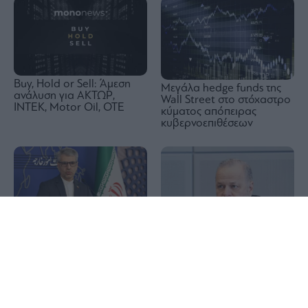
Buy, Hold or Sell: Άμεση
Μεγάλα hedge funds της
ανάλυση για ΑΚΤΩΡ,
Wall Street στο στόχαστρο
ΙΝΤΕΚ, Motor Oil, OTE
κύματος απόπειρας
κυβερνοεπιθέσεων
1x
Ιράν: Επιβεβαίωσε την
συμφωνία με το Ομάν για
Metlen: Εκτοξεύτηκαν στα
τη νέα θαλάσσια διαδρομή
€313 εκατ. τα κέρδη –
στο Ορμούζ – Το μήνυμα
Εκρηκτικό εξάμηνο με
προς ΗΠΑ
EBITDA-ρεκόρ €550 εκατ.