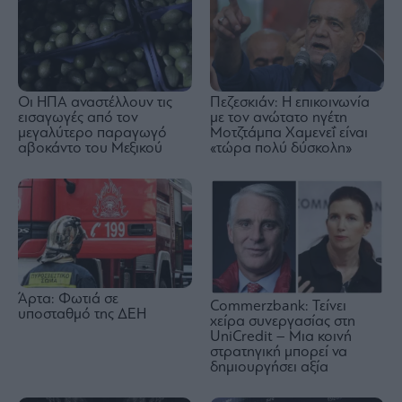
Οι ΗΠΑ αναστέλλουν τις
Πεζεσκιάν: Η επικοινωνία
εισαγωγές από τον
με τον ανώτατο ηγέτη
μεγαλύτερο παραγωγό
Μοτζτάμπα Χαμενεΐ είναι
αβοκάντο του Μεξικού
«τώρα πολύ δύσκολη»
Άρτα: Φωτιά σε
Commerzbank: Τείνει
υποσταθμό της ΔΕΗ
χείρα συνεργασίας στη
UniCredit – Μια κοινή
στρατηγική μπορεί να
δημιουργήσει αξία