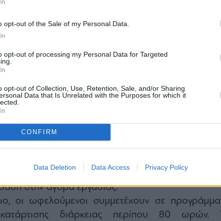
In
o opt-out of the Sale of my Personal Data.
In
to opt-out of processing my Personal Data for Targeted
ing.
In
o opt-out of Collection, Use, Retention, Sale, and/or Sharing
υ προγράμματος βασίζεται σε ένα διπλό μοντέ
ersonal Data that Is Unrelated with the Purposes for which it
lected.
ώτα κατάρτιση και στη συνέχεια απασχόληση 
In
η κόστους για τον εργοδότη. Με τον τρόπο αυ
γεφυρωθεί το χάσμα μεταξύ κοινωνικής στήριξης κ
CONFIRM
οχής στην αγορά εργασίας. Οι ενδιαφερόμεν
ινηθούν άμεσα, αξιοποιώντας ένα πρόγραμμα π
Data Deletion
Data Access
Privacy Policy
δηματική στήριξη, αναβάθμιση δεξιοτήτων κ
βαση στην αγορά εργασίας.
ιο, οι ωφελούμενοι συμμετέχουν σε προγράμμα
ς κατάρτισης διάρκειας περίπου 80 ωρών. 