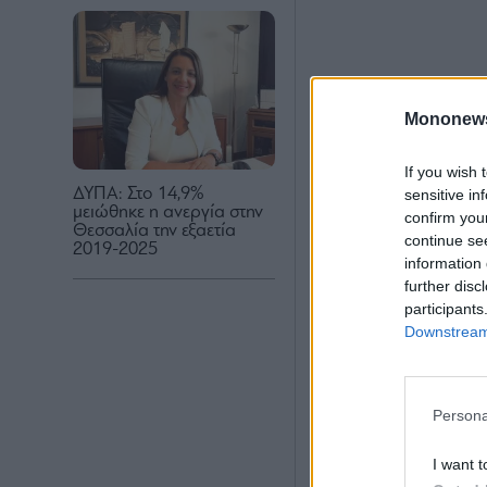
Mononew
If you wish 
ΔΥΠΑ: Στο 14,9%
sensitive in
μειώθηκε η ανεργία στην
confirm you
Θεσσαλία την εξαετία
continue se
2019-2025
information 
further disc
participants
Downstream 
Persona
I want t