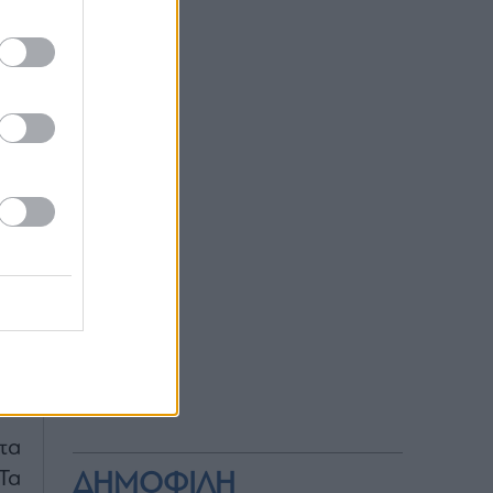
λο
με
τό
αι
οι
ου
αι
τα
Τα
ΔΗΜΟΦΙΛΗ