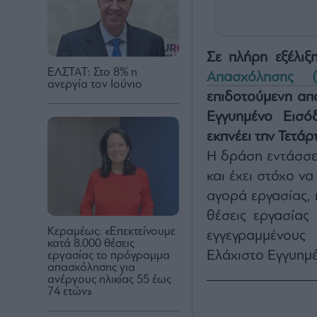
Σε πλήρη εξέλιξ
ΕΛΣΤΑΤ: Στο 8% η
Απασχόλησης (
ανεργία τον Ιούνιο
επιδοτούμενη απ
Εγγυημένο Εισό
εκπνέει την Τετάρ
Η δράση εντάσσε
και έχει στόχο ν
αγορά εργασίας, 
θέσεις εργασίας 
Κεραμέως: «Επεκτείνουμε
εγγεγραμμένους
κατά 8.000 θέσεις
Ελάχιστο Εγγυημ
εργασίας το πρόγραμμα
απασχόλησης για
ανέργους ηλικίας 55 έως
74 ετών»