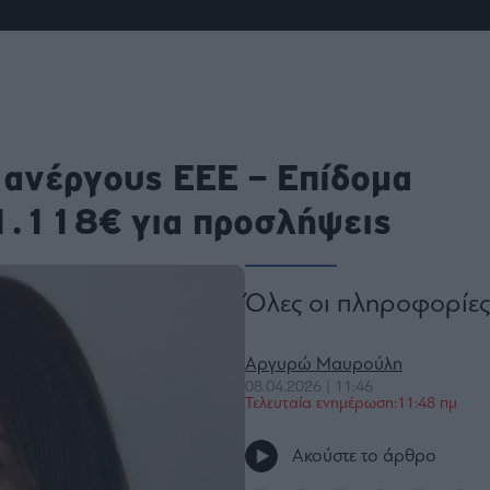
ου
r
ail,
s and
ανέργους ΕΕΕ – Επίδομα
n opt
te is
CHA
1.118€ για προσλήψεις
acy
rvice
Όλες οι πληροφορίες
Αργυρώ Μαυρούλη
08.04.2026 | 11:46
Τελευταία ενημέρωση:11:48 πμ
Ακούστε το άρθρο