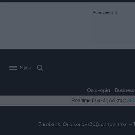
Ειδήσεις
Creative Conte
Οικονομία
The
Μετοχές
Branded Conten
Wiseman
Les
Business
Αγορές
Reports &
Bons
Room
Branded Conten
Vivants
301
Calendar
Τράπεζες
Trader's
book
Auto
My
Monocle Media
Menu
Ναυτιλία
Story
Lab
Buy-
Life
Hold-
Real
&
Media
Sell
Estate
Style
Οικονομία
Business
Winners
The
Ενέργεια
Realtime Γενικός Δείκτης:
261
Υγεία
Mononews100
&
Value
Losers
Investor
Πολιτική
Architecture
&
Επι-
Crypto
Design
Eurobank: Οι οίκοι ανεβάζουν τον πήχη – 
Πολιτισμός
θετικά
Χρηματιστηριακές
Εγγραφείτε σ