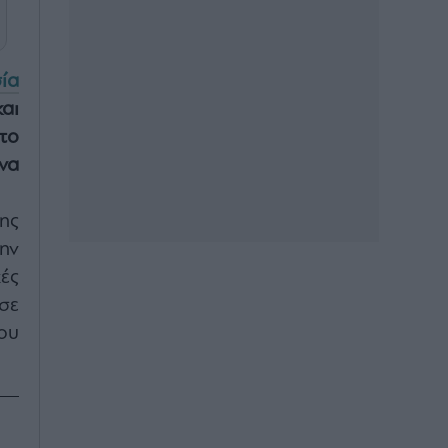
ία
αι
το
να
ης
ην
ές
σε
ου