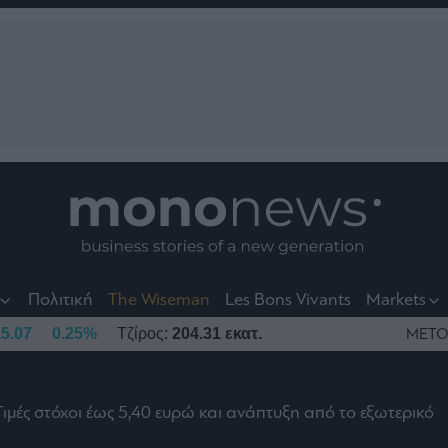
nt
t
t
Πολιτική
The Wiseman
Les Bons Vivants
Markets
5.07
0.25%
Τζίρος:
204.31 εκατ.
ΜΕΤΟ
Τιμές στόχοι έως 5,40 ευρώ και ανάπτυξη από το εξωτερικό
το