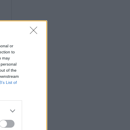
sonal or
ection to
ou may
 personal
out of the
 downstream
B’s List of