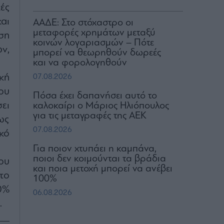
ές
αι
ΑΑΔΕ: Στο στόχαστρο οι
μεταφορές χρημάτων μεταξύ
ση
κοινών λογαριασμών – Πότε
ν,
μπορεί να θεωρηθούν δωρεές
και να φορολογηθούν
κή
07.08.2026
ου
Πόσα έχει δαπανήσει αυτό το
ει
καλοκαίρι ο Μάριος Ηλιόπουλος
για τις μεταγραφές της ΑΕΚ
ως
07.08.2026
κό
Για ποιον χτυπάει η καμπάνα,
ποιοι δεν κοιμούνται τα βράδια
ου
και ποια μετοχή μπορεί να ανέβει
το
100%
00%
06.08.2026
.