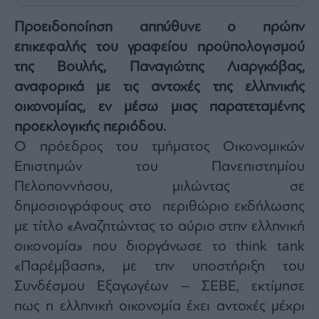
Architecture
Προειδοποίηση απηύθυνε ο πρώην
&
Design
επικεφαλής του γραφείου προϋπολογισμού
Fashion
της Βουλής, Παναγιώτης Λιαργκόβας,
&
αναφορικά με τις αντοχές της ελληνικής
Art
οικονομίας, εν μέσω μιας παρατεταμένης
Watches
προεκλογικής περιόδου.
Yachts
Ο πρόεδρος του τμήματος Οικονομικών
Table
For
Επιστημών του Πανεπιστημίου
Two
Πελοποννήσου, μιλώντας σε
δημοσιογράφους στο περιθώριο εκδήλωσης
με τίτλο «Αναζητώντας το αύριο στην ελληνική
οικονομία» που διοργάνωσε το think tank
Μετοχές
«Παρέμβαση», με την υποστήριξη του
Αγορές
Συνδέσμου Εξαγωγέων – ΣΕΒΕ, εκτίμησε
Trader's
book
πως η ελληνική οικονομία έχει αντοχές μέχρι