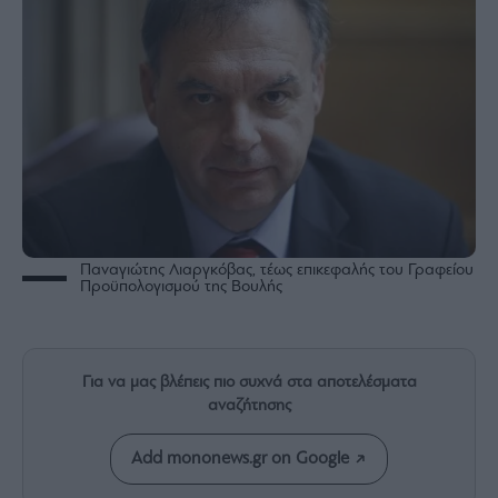
Rumors
ESG
Today
Mononews2030
Άρθρα
Συνεντεύξεις
Παναγιώτης Λιαργκόβας, τέως επικεφαλής του Γραφείου
Προϋπολογισμού της Βουλής
Les
Bons
Vivants
Auto
Για να μας βλέπεις πιο συχνά στα αποτελέσματα
αναζήτησης
Life
&
Style
Add mononews.gr on Google
Υγεία