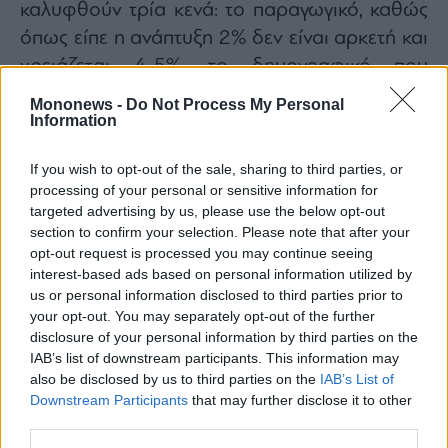
καλυφθούν τρία κενά: το παραγωγικό, καθώς
agree
to
όπως είπε η ανάπτυξη 2% δεν είναι αρκετή και
our
Terms
and
χρειάζεται 4-5%, το δημογραφικό που
Privacy
Notice.
αποτελεί βόμβα στα θεμέλια του
You
Mononews -
Do Not Process My Personal
can
Information
ασφαλιστικού συστήματος, και το θεσμικό,
opt
out
at
που αφορά την καλύτερη λειτουργία του
any
time.
If you wish to opt-out of the sale, sharing to third parties, or
κράτους.
This
processing of your personal or sensitive information for
site
is
targeted advertising by us, please use the below opt-out
protected
by
Ελληνική οικονομία
έξοδος στις αγορές
section to confirm your selection. Please note that after your
reCAPTCHA
and
opt-out request is processed you may continue seeing
the
interest-based ads based on personal information utilized by
Παναγιώτης Λιαργκόβας
Google
Privacy
us or personal information disclosed to third parties prior to
Policy
and
your opt-out. You may separately opt-out of the further
Terms
of
disclosure of your personal information by third parties on the
Service
IAB’s list of downstream participants. This information may
apply.
also be disclosed by us to third parties on the
IAB’s List of
ΕΙΔΗΣΕΙΣ ΣΗΜΕΡΑ
Downstream Participants
that may further disclose it to other
ότητα
ΑΑΔΕ: Στο στόχαστρο οι μεταφορές χρημάτων
third parties.
ι
ίες