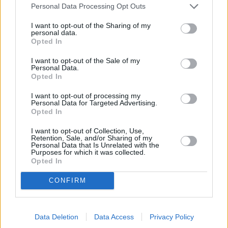
μεταξύ κοινών λογαριασμών – Πότε μπορεί να
Personal Data Processing Opt Outs
ας
θεωρηθούν δωρεές και να φορολογηθούν
οι
ήσης
I want to opt-out of the Sharing of my
Τουρισμός για Όλους: Ποια ΑΦΜ υποβάλουν
personal data.
Opted In
σήμερα αιτήσεις
4
Allianz SE: Ρεκόρ κερδοφορίας στο δεύτερο
I want to opt-out of the Sale of my
news.gr
Personal Data.
ghts
τρίμηνο – Στο +11% τα λειτουργικά κέρδη
Opted In
rved
λόγω της Pimco
I want to opt-out of processing my
Μιχάλης και Γιάννης Ψαρομπάς: Η Aegean
Personal Data for Targeted Advertising.
Opted In
Tugs Shipping της ΑΡΓΩ παρήγγειλε νέο
ρυμουλκό
I want to opt-out of Collection, Use,
Retention, Sale, and/or Sharing of my
Personal Data that Is Unrelated with the
Purposes for which it was collected.
Ακολουθήστε το mononews.gr στο
Opted In
Google News
και ενημερωθείτε
πρώτοι.
CONFIRM
Data Deletion
Data Access
Privacy Policy