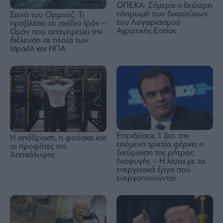
ΟΠΕΚΑ: Σήμερα η δεύτερη
πληρωμή των δικαιούχων
Στενά του Ορμούζ: Τι
του Λογαριασμού
προβλέπει το σχέδιο Ιράν –
Αγροτικής Εστίας
Ομάν που απαγορεύει την
διέλευση σε πλοία των
Ισραήλ και ΗΠΑ
Επενδύσεις 1 δισ. την
Η απόδραση, η φούσκα και
επόμενη τριετία φέρνει η
οι προφήτες της
διεύρυνση της ρήτρας
Αποκάλυψης
διαφυγής – Η λίστα με τα
ενεργειακά έργα που
ενεργοποιούνται