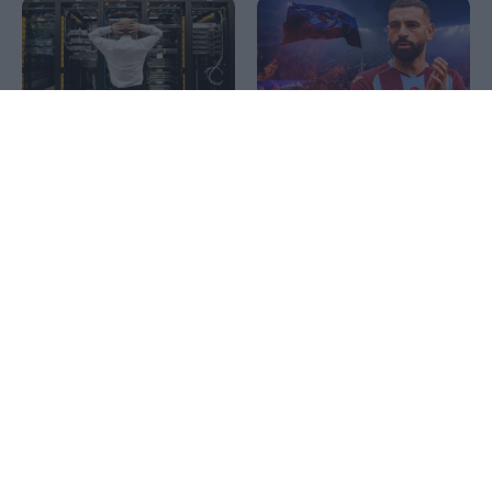
1x
Μοχάμεντ Σαλάχ: Γιατί
πήγε στην Τράμπζονσπορ –
Η απόδραση, η φούσκα και
Πού βρήκαν τόσα λεφτά οι
οι προφήτες της
Τούρκοι;
Αποκάλυψης
Ξενοδοχεία Amalia: H
Χρηματιστήριο: Σε ποια
αύξηση των κερδών και ο…
επίπεδα θα βρίσκεται κατά
άγνωστος μέτοχος
την επιστροφή στις
developed markets