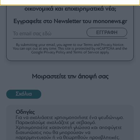
Θέλετε να ενημερώνεστε για όλα τα
οικονομικά και επιχειρηματικά νέα;
Εγγραφείτε στο Newsletter του mononews.gr
ΕΓΓΡΑΦΗ
By submitting your email, you agree to our Terms and Privacy Notice.
You can opt out at any time. This site is protected by reCAPTCHA and the
Google Privacy Policy and Terms of Service apply.
Μοιραστείτε την άποψή σας
Σχόλια
Οδηγίες
Για να σχολιάσετε χρησιμοποιήστε ένα ψευδώνυμο.
Παρακαλούμε σχολιάζετε με σεβασμό.
Χρησιμοποιείτε κατανοητή γλώσσα και αποφύγετε
διατυπώσεις που θα μπορούσαν να
παρερμηνευτούν ή να θεωρηθούν προσβλητικές.