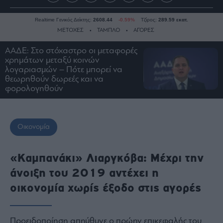
Realtime Γενικός Δείκτης:
2608.44
-0.59%
Τζίρος:
289.59 εκατ.
ΜΕΤΟΧΕΣ
ΤΑΜΠΛΟ
ΑΓΟΡΕΣ
ΑΑΔΕ: Στο στόχαστρο οι μεταφορές
χρημάτων μεταξύ κοινών
Ειδήσεις
λογαριασμών – Πότε μπορεί να
θεωρηθούν δωρεές και να
Οικονομία
φορολογηθούν
Business
Τράπεζες
Ναυτιλία
Οικονομία
Real
Estate
«Καμπανάκι» Λιαργκόβα: Μέχρι την
Ενέργεια
άνοιξη του 2019 αντέχει η
Πολιτική
οικονομία χωρίς έξοδο στις αγορές
Πολιτισμός
Κοινωνία
Προειδοποίηση απηύθυνε ο πρώην επικεφαλής του
Law