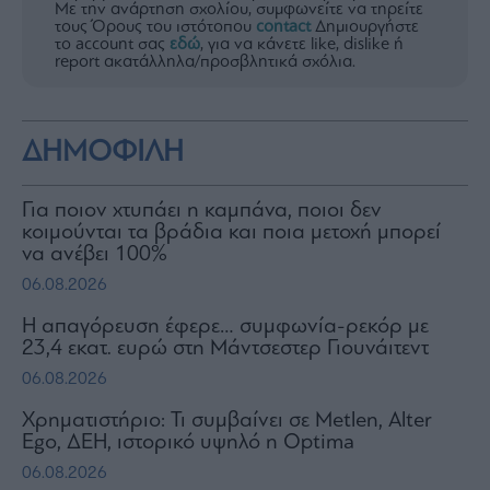
Με την ανάρτηση σχολίου, συμφωνείτε να τηρείτε
τους Όρους του ιστότοπου
contact
Δημιουργήστε
το account σας
εδώ
, για να κάνετε like, dislike ή
report ακατάλληλα/προσβλητικά σχόλια.
ΔΗΜΟΦΙΛΗ
Για ποιον χτυπάει η καμπάνα, ποιοι δεν
κοιμούνται τα βράδια και ποια μετοχή μπορεί
να ανέβει 100%
06.08.2026
Η απαγόρευση έφερε… συμφωνία-ρεκόρ με
23,4 εκατ. ευρώ στη Μάντσεστερ Γιουνάιτεντ
06.08.2026
Χρηματιστήριο: Τι συμβαίνει σε Metlen, Αlter
Ego, ΔΕΗ, ιστορικό υψηλό η Optima
06.08.2026