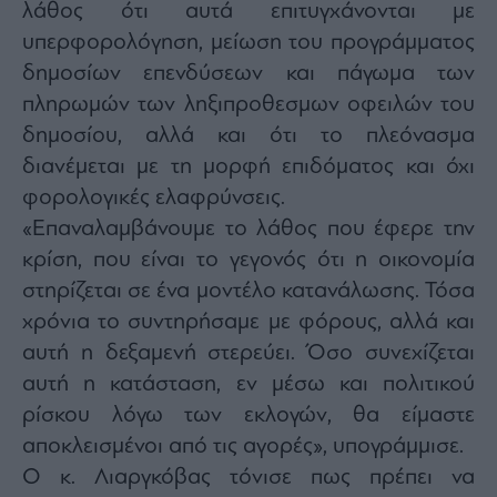
Monocle
λάθος ότι αυτά επιτυγχάνονται με
Media
υπερφορολόγηση, μείωση του προγράμματος
Lab
δημοσίων επενδύσεων και πάγωμα των
πληρωμών των ληξιπροθεσμων οφειλών του
δημοσίου, αλλά και ότι το πλεόνασμα
Mononews100
διανέμεται με τη μορφή επιδόματος και όχι
φορολογικές ελαφρύνσεις.
«Επαναλαμβάνουμε το λάθος που έφερε την
Εγγραφείτε
κρίση, που είναι το γεγονός ότι η οικονομία
στο
Newsletter
στηρίζεται σε ένα μοντέλο κατανάλωσης. Τόσα
του
χρόνια το συντηρήσαμε με φόρους, αλλά και
mononews.gr
αυτή η δεξαμενή στερεύει. Όσο συνεχίζεται
αυτή η κατάσταση, εν μέσω και πολιτικού
ρίσκου λόγω των εκλογών, θα είμαστε
αποκλεισμένοι από τις αγορές», υπογράμμισε.
By
submitting
your
Ο κ. Λιαργκόβας τόνισε πως πρέπει να
email,
you