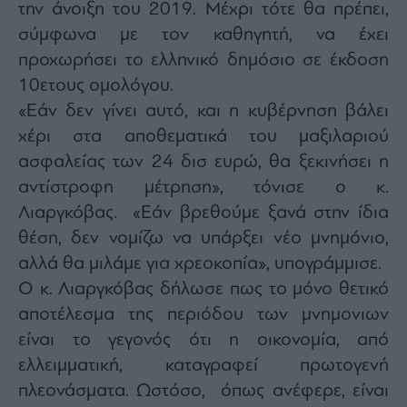
Buy-
την άνοιξη του 2019. Μέχρι τότε θα πρέπει,
Hold-
σύμφωνα με τον καθηγητή, να έχει
Sell
προχωρήσει το ελληνικό δημόσιο σε έκδοση
The
Value
10ετους ομολόγου.
Investor
«Εάν δεν γίνει αυτό, και η κυβέρνηση βάλει
Crypto
χέρι στα αποθεματικά του μαξιλαριού
Χρηματιστηριακές
ασφαλείας των 24 δισ ευρώ, θα ξεκινήσει η
Ανακοινώσεις
αντίστροφη μέτρηση», τόνισε ο κ.
Λιαργκόβας. «Εάν βρεθούμε ξανά στην ίδια
Creative
θέση, δεν νομίζω να υπάρξει νέο μνημόνιο,
Content
αλλά θα μιλάμε για χρεοκοπία», υπογράμμισε.
Branded
Ο κ. Λιαργκόβας δήλωσε πως το μόνο θετικό
Content
αποτέλεσμα της περιόδου των μνημονιων
Reports
&
είναι το γεγονός ότι η οικονομία, από
Branded
ελλειμματική, καταγραφεί πρωτογενή
Content
Calendar
πλεονάσματα. Ωστόσο, όπως ανέφερε, είναι