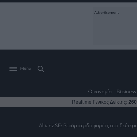
Ειδήσεις
Creative Conte
Οικονομία
The
Μετοχές
Branded Conten
Wiseman
Les
Business
Αγορές
Reports &
Bons
Room
Branded Conten
Vivants
301
Calendar
Τράπεζες
Trader's
book
Auto
My
Monocle Media
Menu
Ναυτιλία
Story
Lab
Buy-
Life
Hold-
Real
&
Media
Sell
Estate
Style
Οικονομία
Business
Winners
The
Ενέργεια
Realtime Γενικός Δείκτης:
260
Υγεία
Mononews100
&
Value
Losers
Investor
Πολιτική
Architecture
&
Επι-
Crypto
Design
Allianz SE: Ρεκόρ κερδοφορίας στο δεύτερ
Πολιτισμός
θετικά
Χρηματιστηριακές
Εγγραφείτε σ