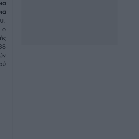
ια
ια
υ.
 ο
ής
88
ύν
ού