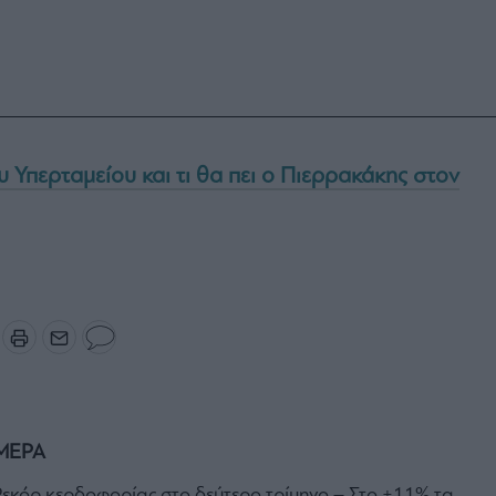
υ Υπερταμείου και τι θα πει ο Πιερρακάκης στον
ΜΕΡΑ
 Ρεκόρ κερδοφορίας στο δεύτερο τρίμηνο – Στο +11% τα