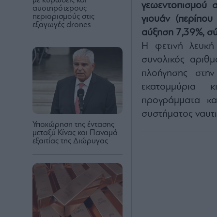
με κυρώσεις και
γεωεντοπισμού 
αυστηρότερους
περιορισμούς στις
γιουάν (περίπου
εξαγωγές drones
αύξηση 7,39%, σύ
Η φετινή λευκή 
συνολικός αριθμ
πλοήγησης στην
εκατομμύρια 
προγράμματα κα
συστήματος ναυτιλ
Υποχώρηση της έντασης
μεταξύ Κίνας και Παναμά
εξαιτίας της Διώρυγας