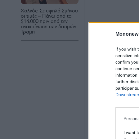
Χαλκός: Σε υψηλό 2μήνου
οι τιμές – Πάνω από τα
$14.000 πριν από την
ανακοίνωση των δασμών
Τραμπ
Mononew
If you wish 
sensitive in
confirm you
continue se
information 
further disc
participants
Downstream 
Persona
I want t