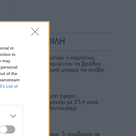
ΔΗΜΟΦΙΛΗ
sonal or
ection to
Για ποιον χτυπάει η καμπάνα,
ou may
ποιοι δεν κοιμούνται τα βράδια
 personal
και ποια μετοχή μπορεί να ανέβει
out of the
100%
 downstream
06.08.2026
B’s List of
Η απαγόρευση έφερε…
συμφωνία-ρεκόρ με 23,4 εκατ.
ευρώ στη Μάντσεστερ
Γιουνάιτεντ
06.08.2026
Χρηματιστήριο: Τι συμβαίνει σε