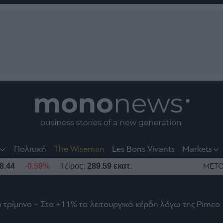
nt
t
t
Πολιτική
The Wiseman
Les Bons Vivants
Markets
8.44
-0.59%
Τζίρος:
289.59 εκατ.
ΜΕΤΟ
ο τρίμηνο – Στο +11% τα λειτουργικά κέρδη λόγω της Pimco
το