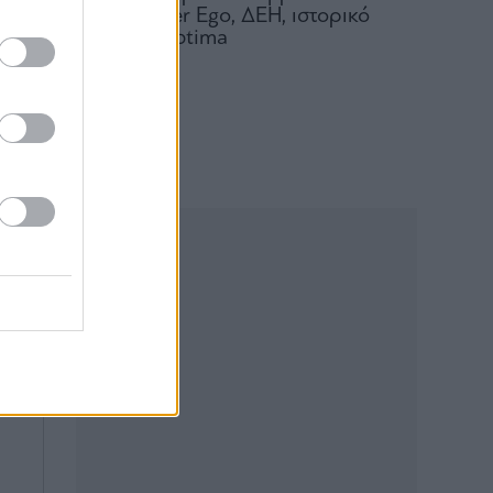
Metlen, Αlter Ego, ΔΕΗ, ιστορικό
υψηλό η Optima
ν,
06.08.2026
ία
τα
ώ)
on
ion