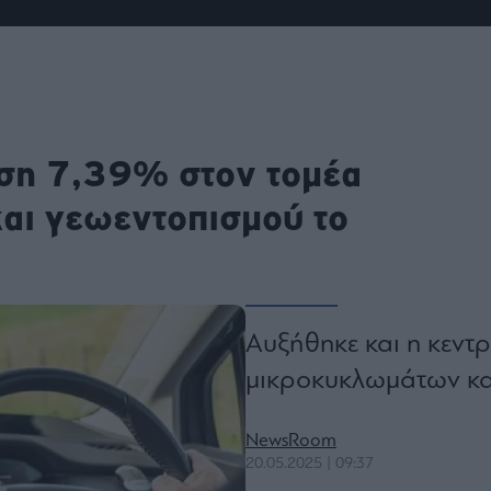
ου
r
ail,
s and
ηση 7,39% στον τομέα
n opt
te is
CHA
αι γεωεντοπισμού το
acy
rvice
Αυξήθηκε και η κεντ
μικροκυκλωμάτων κα
NewsRoom
20.05.2025 | 09:37