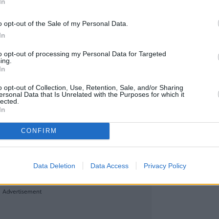
In
o opt-out of the Sale of my Personal Data.
ρική αξία παραγωγής μικροκυκλωμάτων, αλγορίθμω
In
ευών, που συνδέονται απευθείας με τη βιομηχαν
to opt-out of processing my Personal Data for Targeted
τιλίας και γεωεντοπισμού της Κίνας, αυξήθηκε σ
ing.
μύρια γιουάν (περίπου 21,07 δισεκατομμύρια ευρ
In
ιαντσένγκ, πρόεδρος της Ένωσης Global Navigati
o opt-out of Collection, Use, Retention, Sale, and/or Sharing
ersonal Data that Is Unrelated with the Purposes for which it
(GNSS) and Location Based Services (LBS) Associat
lected.
In
CONFIRM
ς επενδύσεις στη τεχνητή νοημοσύνη (AI)
Κίνας: Μειώνει δυο επιτόκια-κλειδιά σε ιστορικά
Data Deletion
Data Access
Privacy Policy