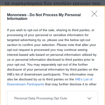
τα συμπεράσματα δύο επιπλέον ερευνών που
σχετίζονται με τις επιπτώσεις της κλιματικής
Mononews -
Do Not Process My Personal
αλλαγής, καθώς και με την αντίληψη των
Information
κατοίκων για τη βελτίωση της
καθημερινότητας στην πόλη, με έμφαση στην
If you wish to opt-out of the sale, sharing to third parties, or
processing of your personal or sensitive information for
περαιτέρω βελτίωση των υποδομών.
targeted advertising by us, please use the below opt-out
Ευχαριστούμε θερμά την ΕΞΑ για την
section to confirm your selection. Please note that after your
διαχρονικά εξαιρετική συνεργασία και
opt-out request is processed you may continue seeing
interest-based ads based on personal information utilized by
συνεχίζουμε, αξιοποιώντας τη γνώση και τα
us or personal information disclosed to third parties prior to
δεδομένα που προκύπτουν από τις έρευνες, με
your opt-out. You may separately opt-out of the further
στόχο να συμβάλλουμε ενεργά στη
disclosure of your personal information by third parties on the
IAB’s list of downstream participants. This information may
διαμόρφωση στρατηγικών που θα
also be disclosed by us to third parties on the
IAB’s List of
ενισχύσουν ακόμη περισσότερο τη θέση της
Downstream Participants
that may further disclose it to other
Αθήνας ως σύγχρονου και βιώσιμου
third parties.
τουριστικού προορισμού».
Personal Data Processing Opt Outs
Συμπεράσματα GBR Consulting &