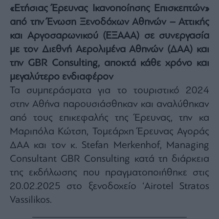
«Ετήσιας Έρευνας Ικανοποίησης Επισκεπτών»
Architecture
&
από την Ένωση Ξενοδόχων Αθηνών – Αττικής
Design
και Αργοσαρωνικού (ΕΞΑΑΑ) σε συνεργασία
Fashion
με τον Διεθνή Αερολιμένα Αθηνών (ΔΑΑ) και
&
Art
την GBR Consulting, αποκτά κάθε χρόνο και
Watches
μεγαλύτερο ενδιαφέρον
Τα συμπεράσματα για το τουριστικό 2024
Yachts
στην Αθήνα παρουσιάσθηκαν και αναλύθηκαν
Table
For
από τους επικεφαλής της Έρευνας, την κα
Two
Μαριπόλα Κώτση, Τομεάρχη Έρευνας Αγοράς
ΔΑΑ και τον κ. Stefan Merkenhof, Managing
Consultant GBR Consulting κατά τη διάρκεια
Μετοχές
της εκδήλωσης που πραγματοποιήθηκε στις
Αγορές
20.02.2025 στο ξενοδοχείο ‘Airotel Stratos
Trader's
Vassilikos.
book