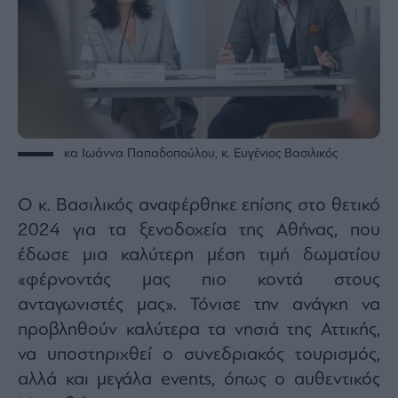
ας
οι
ήσης
4
news.gr
ghts
rved
κα Ιωάννα Παπαδοπούλου, κ. Ευγένιος Βασιλικός
Ο κ. Βασιλικός αναφέρθηκε επίσης στο θετικό
2024 για τα ξενοδοχεία της Αθήνας, που
έδωσε μια καλύτερη μέση τιμή δωματίου
«φέρνοντάς μας πιο κοντά στους
ανταγωνιστές μας». Τόνισε την ανάγκη να
προβληθούν καλύτερα τα νησιά της Αττικής,
να υποστηριχθεί ο συνεδριακός τουρισμός,
αλλά και μεγάλα events, όπως ο αυθεντικός