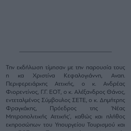
Monocle
Media
Lab
Mononews100
Εγγραφείτε
Την εκδήλωση τίμησαν με την παρουσία τους
στο
Newsletter
η κα Χριστίνα Κεφαλογιάννη, Αναπ.
του
Περιφερειάρχης Αττικής, ο κ. Ανδρέας
mononews.gr
Φιορεντίνος, Γ.Γ. ΕΟΤ, ο κ. Αλέξανδρος Θάνος,
εντεταλμένος Σύμβουλος ΣΕΤΕ, ο κ. Δημήτρης
Φραγκάκης, Πρόεδρος της ‘Νέας
Μητροπολιτικής Αττικής’, καθώς και πλήθος
By
submitting
your
εκπροσώπων του Υπουργείου Τουρισμού και
email,
you