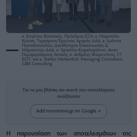
Rumors
ESG
Today
Mononews2030
Άρθρα
κ. Ευγένιος Βασιλικός, Πρόεδρος ΕΞΑ, κ. Μαριπόλα
Κώτση, Τομεάρχης Έρευνας Αγοράς ΔΑΑ, κ. Ιωάννα
Συνεντεύξεις
Παπαδοπούλου, Διευθύντρια Επικοινωνίας &
Μάρκετινγκ ΔΑΑ, κ. Χριστίνα Κεφαλογιάννη, Αναπ.
Περιφερειάρχης Αττικής, κ. Ανδρέας Φιορεντίνος, Γ.Γ.
ΕΟΤ, και κ. Stefan Merkenhof, Managing Consultant
GBR Consulting
Les
Bons
Για να μας βλέπεις πιο συχνά στα αποτελέσματα
Vivants
αναζήτησης
Auto
Add mononews.gr on Google
Life
&
Style
Η παρουσίαση των αποτελεσμάτων της
Υγεία