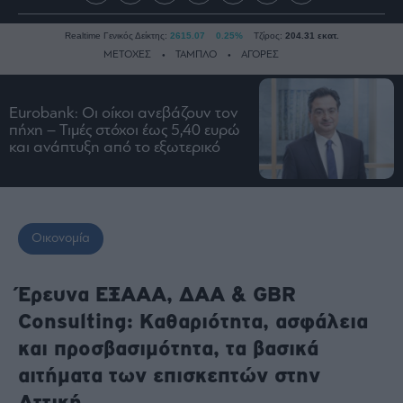
Realtime Γενικός Δείκτης:
2615.07
0.25%
Τζίρος:
204.31 εκατ.
ΜΕΤΟΧΕΣ
ΤΑΜΠΛΟ
ΑΓΟΡΕΣ
Eurobank: Οι οίκοι ανεβάζουν τον
Ειδήσεις
πήχη – Τιμές στόχοι έως 5,40 ευρώ
και ανάπτυξη από το εξωτερικό
Οικονομία
Business
Τράπεζες
Ναυτιλία
Οικονομία
Real
Estate
Έρευνα ΕΞΑΑΑ, ΔΑΑ & GBR
Ενέργεια
Consulting: Καθαριότητα, ασφάλεια
Πολιτική
και προσβασιμότητα, τα βασικά
Πολιτισμός
αιτήματα των επισκεπτών στην
Κοινωνία
Αττική
Law