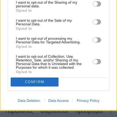
I want to opt-out of the Sharing of my
ΔΑΑ
personal data.
Opted In
Η ζήτηση στο Διεθνή Αερολιμένα Αθηνών
I want to opt-out of the Sale of my
αυξήθηκε ραγδαία τα τελευταία δύο χρόνια.
Personal Data.
Opted In
Το 2024, οι διεθνείς αφίξεις μη κατοίκων
έφτασαν τα 7,9 εκατομμύρια, από
7,1
I want to opt-out of processing my
Personal Data for Targeted Advertising.
εκατομμύρια
το
2023
και
6,4 εκατομμύρια
το
Opted In
2019
, σημειώνοντας αυξήσεις
12%
και
24%
,
I want to opt-out of Collection, Use,
αντίστοιχα.
Retention, Sale, and/or Sharing of my
Personal Data that Is Unrelated with the
Ειδικότερα, ο μεγαλύτερος αριθμός
Purposes for which it was collected.
Opted In
επισκεπτών προήλθε από τις παραδοσιακές
αγορές (ΗΠΑ, Ηνωμένο Βασίλειο, Γερμανία,
CONFIRM
Γαλλία, Ιταλία), ενώ ως γενικό συμπέρασμα, η
πλειονότητα των ευρωπαϊκών αγορών
Data Deletion
Data Access
Privacy Policy
σημείωσε διψήφια αύξηση επισκεπτών.
Παράλληλα, υπερπόντιοι προορισμοί /