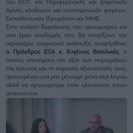
του ΕΟΤ, της Περιφερειακής και Δημοτικής
agree
to
Αρχής, κλαδικών και επιστημονικών φορέων,
our
Terms
and
Εκπαιδευτικών Ιδρυμάτων και ΜΜΕ.
Privacy
Notice.
Στην ανάγκη θωράκισης του προορισμού και
You
can
στα έργα υποδομής που θα στηρίξουν την
opt
out
at
περαιτέρω τουριστική ανάπτυξη, αναφέρθηκε
any
time.
ο Πρόεδρος ΕΞΑ κ. Ευγένιος Βασιλικός
, ο
This
site
οποίος επεσήμανε την αξία των πορισμάτων
is
protected
by
της έρευνας και τη σημασία αξιοποίησής τους,
reCAPTCHA
and
προκειμένου «να μην μένουμε μόνο στα λόγια»
the
Google
αλλά να προχωρούμε στην υλοποίηση όσων
Privacy
Policy
and
απαιτούνται.
Terms
of
Service
apply.
ότητα
ι
ίες